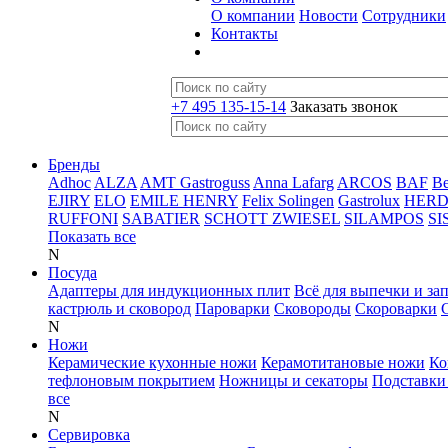
О компании
Новости
Сотрудники
Контакты
+7 495 135-15-14
Заказать звонок
Бренды
Adhoc
ALZA
AMT Gastroguss
Anna Lafarg
ARCOS
BAF
B
EJIRY
ELO
EMILE HENRY
Felix Solingen
Gastrolux
HER
RUFFONI
SABATIER
SCHOTT ZWIESEL
SILAMPOS
SI
Показать все
N
Посуда
Адаптеры для индукционных плит
Всё для выпечки и за
кастрюль и сковород
Пароварки
Сковороды
Скороварки
N
Ножи
Керамические кухонные ножи
Керамотитановые ножи
Ко
тефлоновым покрытием
Ножницы и секаторы
Подставки
все
N
Сервировка