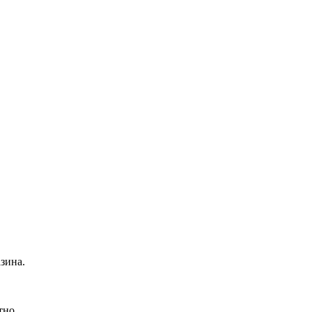
зина.
тно.