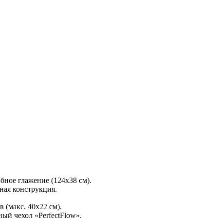
бное глажение (124х38 см).
ная конструкция.
 (макс. 40x22 см).
ый чехол «PerfectFlow».