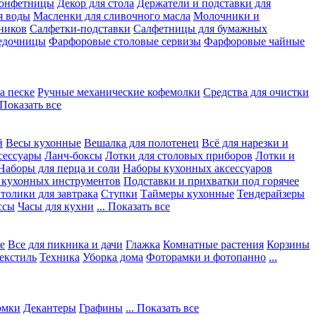
конфетницы
Декор для стола
Держатели и подставки для
я воды
Масленки для сливочного масла
Молочники и
ников
Салфетки-подставки
Салфетницы для бумажных
едочницы
Фарфоровые столовые сервизы
Фарфоровые чайные
а песке
Ручные механические кофемолки
Средства для очистки
. Показать все
й
Весы кухонные
Вешалка для полотенец
Всё для нарезки и
сессуары
Ланч-боксы
Лотки для столовых приборов
Лотки и
Наборы для перца и соли
Наборы кухонных аксессуаров
 кухонных инструментов
Подставки и прихватки под горячее
толики для завтрака
Ступки
Таймеры кухонные
Тендерайзеры
ссы
Часы для кухни
... Показать все
е
Все для пикника и дачи
Глажка
Комнатные растения
Корзины
екстиль
Техника
Уборка дома
Фоторамки и фотопанно
...
юмки
Декантеры
Графины
... Показать все