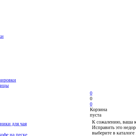
жи
вировки
ницы
0
0
0
Корзина
пуста
К сожалению, ваша к
ники для чая
Исправить это недор
выберите в каталоге
офе на песке