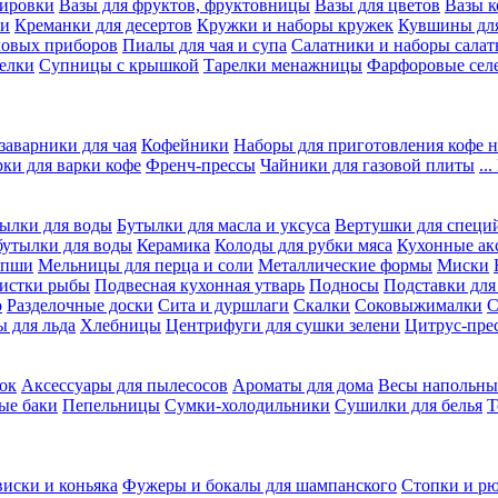
вировки
Вазы для фруктов, фруктовницы
Вазы для цветов
Вазы 
ки
Креманки для десертов
Кружки и наборы кружек
Кувшины дл
ловых приборов
Пиалы для чая и супа
Салатники и наборы салат
елки
Супницы с крышкой
Тарелки менажницы
Фарфоровые сел
заварники для чая
Кофейники
Наборы для приготовления кофе н
рки для варки кофе
Френч-прессы
Чайники для газовой плиты
..
ылки для воды
Бутылки для масла и уксуса
Вертушки для специ
бутылки для воды
Керамика
Колоды для рубки мяса
Кухонные ак
апши
Мельницы для перца и соли
Металлические формы
Миски
чистки рыбы
Подвесная кухонная утварь
Подносы
Подставки для
о
Разделочные доски
Сита и дуршлаги
Скалки
Соковыжималки
С
 для льда
Хлебницы
Центрифуги для сушки зелени
Цитрус-пре
ок
Аксессуары для пылесосов
Ароматы для дома
Весы напольны
ые баки
Пепельницы
Сумки-холодильники
Сушилки для белья
Т
виски и коньяка
Фужеры и бокалы для шампанского
Стопки и р