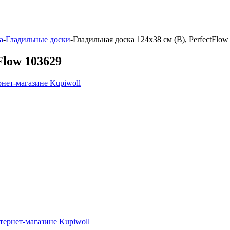
а
-
Гладильные доски
-
Гладильная доска 124х38 см (B), PerfectFlow
Flow 103629