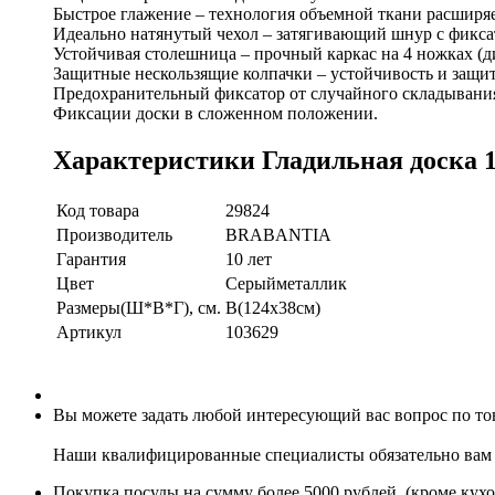
Быстрое глажение – технология объемной ткани расширяе
Идеально натянутый чехол – затягивающий шнур с фикса
Устойчивая столешница – прочный каркас на 4 ножках (д
Защитные нескользящие колпачки – устойчивость и защит
Предохранительный фиксатор от случайного складывания
Фиксации доски в сложенном положении.
Характеристики Гладильная доска 12
Код товара
29824
Производитель
BRABANTIA
Гарантия
10 лет
Цвет
Серыйметаллик
Размеры(Ш*В*Г), см.
B(124х38см)
Артикул
103629
Вы можете задать любой интересующий вас вопрос по това
Наши квалифицированные специалисты обязательно вам 
Покупка посуды на сумму более 5000 рублей, (кроме кух