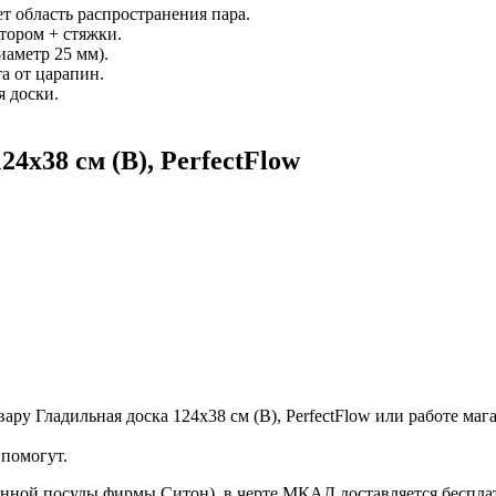
т область распространения пара.
тором + стяжки.
иаметр 25 мм).
а от царапин.
 доски.
4х38 см (B), PerfectFlow
ру Гладильная доска 124х38 см (B), PerfectFlow или работе мага
помогут.
онной посуды фирмы Ситон), в черте МКАД доставляется беспла