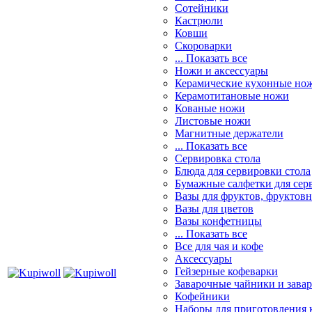
Сотейники
Кастрюли
Ковши
Скороварки
... Показать все
Ножи и аксессуары
Керамические кухонные но
Керамотитановые ножи
Кованые ножи
Листовые ножи
Магнитные держатели
... Показать все
Сервировка стола
Блюда для сервировки стола
Бумажные салфетки для сер
Вазы для фруктов, фруктов
Вазы для цветов
Вазы конфетницы
... Показать все
Все для чая и кофе
Аксессуары
Гейзерные кофеварки
Заварочные чайники и завар
Кофейники
Наборы для приготовления к