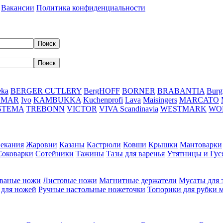
Вакансии
Политика конфиденциальности
eka
BERGER CUTLERY
BergHOFF
BORNER
BRABANTIA
Burg
DMAR
Ivo
KAMBUKKA
Kuchenprofi
Lava
Maisingers
MARCATO
STEMA
TREBONN
VICTOR
VIVA Scandinavia
WESTMARK
WO
пекания
Жаровни
Казаны
Кастрюли
Ковши
Крышки
Мантоварки
Соковарки
Сотейники
Тажины
Тазы для варенья
Утятницы и Гу
ваные ножи
Листовые ножи
Магнитные держатели
Мусаты для 
 для ножей
Ручные настольные ножеточки
Топорики для рубки 