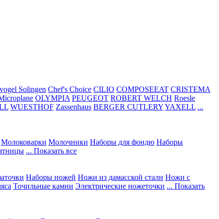
vogel Solingen
Chef's Choice
CILIO
COMPOSEEAT
CRISTEMA
Microplane
OLYMPIA
PEUGEOT
ROBERT WELCH
Roesle
LL
WUESTHOF
Zassenhaus
BERGER CUTLERY
YAXELL
...
Молоковарки
Молочники
Наборы для фондю
Наборы
сятницы
... Показать все
заточки
Наборы ножей
Ножи из дамасской стали
Ножи с
мяса
Точильные камни
Электрические ножеточки
... Показать