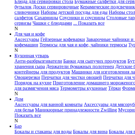
Блюда для сервировки стола
Бумажные салфетки для сер
бутылок
Доски сервировочные
Керамические подсвечни
сливочники
Наборы детской посуды для еды
Наборы сто
салфеток
Сахарницы
Соусники и соусницы
Столовые тар
сервизы
Чашки с блюдцами
... Показать все
N
Для чая и кофе
Аксессуары
Гейзерные кофеварки
Заварочные чайники и 
кофемашин
Термосы для чая и кофе, чайники термосы
Ту
N
Кухонная утварь
Анти-разбрызгиватели
Банки для сыпучих продуктов
Бут
хранения сыра
Держатели бумажных полотенец
Детские 
контейнеры для продуктов
Машинки для изготовления л
Овощерезки
Перчатки для чистки овощей
Перчатки для 
Порядок на кухне
Приготовление домашнего мороженог
для размягчения мяса
Термометры кухонные
Тёрки
Формы
N
Дом
Аксессуары для ванной комнаты
Аксессуары для мясоруб
для белья
Маникюрные принадлежности Zwilling
Мусорн
Показать все
N
Бар
Бокалы и стаканы для воды
Бокалы для вина
Бокалы для 