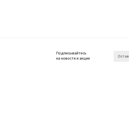
Подписывайтесь
на новости и акции
2008-2025 Kupiwoll
Компан
О компа
Ваканси