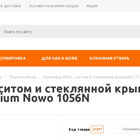
ия доставки
Условия получения скидок
Акции
СЕРВИРОВКА
ДЛЯ ЧАЯ И КОФЕ
КУХОННАЯ УТВАРЬ
L
-
Titanium Nowo
-
Гусятница WOLL с ситом и стеклянной крышкой h-13 
ситом и стеклянной крыш
anium Nowo 1056N
Отложить
Код товара
21977