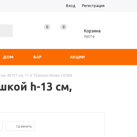
Вход
Регистрация
0
0
0
Корзина
пуста
ДОМ
БАР
АКЦИИ
см, 40*27 см, 11 л Titanium Nowo 1056N
кой h-13 см,
Сравнить