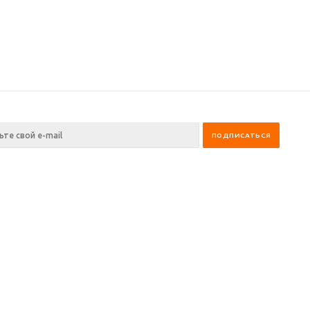
ия
Информация
Помощь
нии
Помощь
Вопрос-ответ
и
Условия оплаты
Производители
Условия доставки
Гарантия на товар
Политика
конфиденциальности