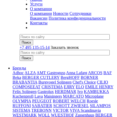
Услуги
О компании
О компании
Новости
Сотрудники
Вакансии
Политика конфиденциальности
Контакты
+7 495 135-15-14
Заказать звонок
Бренды
Adhoc
ALZA
AMT Gastroguss
Anna Lafarg
ARCOS
BAF
Beka
BERGER CUTLERY
BergHOFF
BORNER
BRABANTIA
Burgvogel Solingen
Chef's Choice
CILIO
COMPOSEEAT
CRISTEMA
EJIRY
ELO
EMILE HENRY
Felix Solingen
Gastrolux
HERDMAR
Ivo
KAMBUKKA
Kuchenprofi
Lava
Maisingers
MARCATO
Microplane
OLYMPIA
PEUGEOT
ROBERT WELCH
Roesle
RUFFONI
SABATIER
SCHOTT ZWIESEL
SILAMPOS
SISTEMA
TREBONN
VICTOR
VIVA Scandinavia
WESTMARK
WOLL
WUESTHOF
Zassenhaus
BERGER