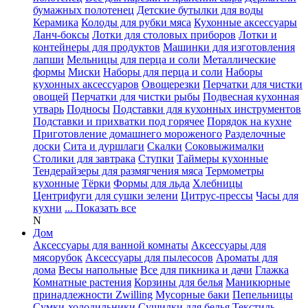
бумажных полотенец
Детские бутылки для воды
Керамика
Колоды для рубки мяса
Кухонные аксессуары
Ланч-боксы
Лотки для столовых приборов
Лотки и
контейнеры для продуктов
Машинки для изготовления
лапши
Мельницы для перца и соли
Металлические
формы
Миски
Наборы для перца и соли
Наборы
кухонных аксессуаров
Овощерезки
Перчатки для чистки
овощей
Перчатки для чистки рыбы
Подвесная кухонная
утварь
Подносы
Подставки для кухонных инструментов
Подставки и прихватки под горячее
Порядок на кухне
Приготовление домашнего мороженого
Разделочные
доски
Сита и дуршлаги
Скалки
Соковыжималки
Столики для завтрака
Ступки
Таймеры кухонные
Тендерайзеры для размягчения мяса
Термометры
кухонные
Тёрки
Формы для льда
Хлебницы
Центрифуги для сушки зелени
Цитрус-прессы
Часы для
кухни
... Показать все
N
Дом
Аксессуары для ванной комнаты
Аксессуары для
мясорубок
Аксессуары для пылесосов
Ароматы для
дома
Весы напольные
Все для пикника и дачи
Глажка
Комнатные растения
Корзины для белья
Маникюрные
принадлежности Zwilling
Мусорные баки
Пепельницы
Сумки-холодильники
Сушилки для белья
Текстиль