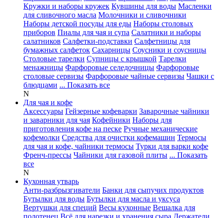
Кружки и наборы кружек
Кувшины для воды
Масленки
для сливочного масла
Молочники и сливочники
Наборы детской посуды для еды
Наборы столовых
приборов
Пиалы для чая и супа
Салатники и наборы
салатников
Салфетки-подставки
Салфетницы для
бумажных салфеток
Сахарницы
Соусники и соусницы
Столовые тарелки
Супницы с крышкой
Тарелки
менажницы
Фарфоровые селедочницы
Фарфоровые
столовые сервизы
Фарфоровые чайные сервизы
Чашки с
блюдцами
... Показать все
N
Для чая и кофе
Аксессуары
Гейзерные кофеварки
Заварочные чайники
и заварники для чая
Кофейники
Наборы для
приготовления кофе на песке
Ручные механические
кофемолки
Средства для очистки кофемашин
Термосы
для чая и кофе, чайники термосы
Турки для варки кофе
Френч-прессы
Чайники для газовой плиты
... Показать
все
N
Кухонная утварь
Анти-разбрызгиватели
Банки для сыпучих продуктов
Бутылки для воды
Бутылки для масла и уксуса
Вертушки для специй
Весы кухонные
Вешалка для
полотенец
Всё для нарезки и хранения сыра
Держатели