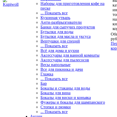
вы
Наборы для приготовления кофе на
ка
песке
и
... Показать все
то
Кухонная утварь
н
Анти-разбрызгиватели
кн
Банки для сыпучих продуктов
ко
Бутылки для воды
Общ
Бутылки для масла и уксуса
руб
Вертушки для специй
Пер
... Показать все
кор
Всё для дома и кухни
Аксессуары для ванной комнаты
Аксессуары для пылесосов
Весы напольные
Все для пикника и дачи
Глажка
... Показать все
Бар
Бокалы и стаканы для воды
Бокалы для вина
Бокалы для виски и коньяка
Фужеры и бокалы для шампанского
Стопки и рюмки
... Показать все
Акции