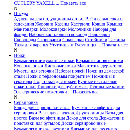
CUTLERY
YAXELL
... Показать все
N
Посуда
Адаптеры для индукционных плит
Всё для выпечки и
запекания
Жаровни
Казаны
Кастрюли
Ковши
Крышки
Мантоварки
Молоковарки
Молочники
Наборы для
фондю
Наборы кастрюль и сковород
Пароварки
Сковороды
Скороварки
Соковарки
Сотейники
Тажины
Тазы для варенья
Утятницы и Гусятницы
... Показать все
N
Ножи
Керамические кухонные ножи
Керамотитановые ножи
Кованые ножи
Листовые ножи
Магнитные держатели
Мусаты для заточки
Наборы ножей
Ножи из дамасской
стали
Ножи с тефлоновым покрытием
Ножницы и
секаторы
Подставки для ножей
Ручные настольные
ножеточки
Топорики для рубки мяса
Точильные камни
Электрические ножеточки
... Показать все
N
Сервировка
Блюда для сервировки стола
Бумажные салфетки для
сервировки
Вазы для фруктов, фруктовницы
Вазы для
цветов
Вазы конфетницы
Декор для стола
Держатели и
подставки для бутылок
Доски сервировочные
Керамические подсвечники
Креманки для десертов