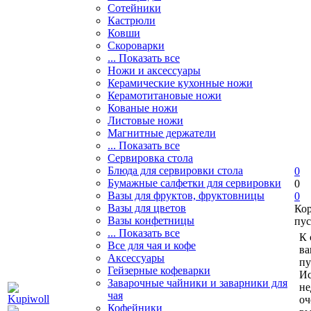
Сотейники
Кастрюли
Ковши
Скороварки
... Показать все
Ножи и аксессуары
Керамические кухонные ножи
Керамотитановые ножи
Кованые ножи
Листовые ножи
Магнитные держатели
... Показать все
Сервировка стола
Блюда для сервировки стола
0
Бумажные салфетки для сервировки
0
Вазы для фруктов, фруктовницы
0
Вазы для цветов
Ко
Вазы конфетницы
пус
... Показать все
К 
Все для чая и кофе
ва
Аксессуары
пу
Гейзерные кофеварки
Ис
Заварочные чайники и заварники для
не
чая
оч
Кофейники