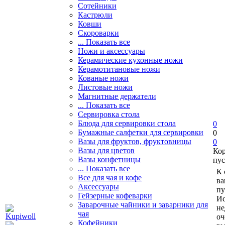
Сотейники
Кастрюли
Ковши
Скороварки
... Показать все
Ножи и аксессуары
Керамические кухонные ножи
Керамотитановые ножи
Кованые ножи
Листовые ножи
Магнитные держатели
... Показать все
Сервировка стола
Блюда для сервировки стола
0
Бумажные салфетки для сервировки
0
Вазы для фруктов, фруктовницы
0
Вазы для цветов
Ко
Вазы конфетницы
пус
... Показать все
К 
Все для чая и кофе
ва
Аксессуары
пу
Гейзерные кофеварки
Ис
Заварочные чайники и заварники для
не
чая
оч
Кофейники