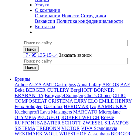
Услуги
О компании
О компании
Новости
Сотрудники
Вакансии
Политика конфиденциальности
Контакты
+7 495 135-15-14
Заказать звонок
Бренды
Adhoc
ALZA
AMT Gastroguss
Anna Lafarg
ARCOS
BAF
Beka
BERGER CUTLERY
BergHOFF
BORNER
BRABANTIA
Burgvogel Solingen
Chef's Choice
CILIO
COMPOSEEAT
CRISTEMA
EJIRY
ELO
EMILE HENRY
Felix Solingen
Gastrolux
HERDMAR
Ivo
KAMBUKKA
Kuchenprofi
Lava
Maisingers
MARCATO
Microplane
OLYMPIA
PEUGEOT
ROBERT WELCH
Roesle
RUFFONI
SABATIER
SCHOTT ZWIESEL
SILAMPOS
SISTEMA
TREBONN
VICTOR
VIVA Scandinavia
WESTMARK
WOLL
WUESTHOF
Zassenhaus
BERGER