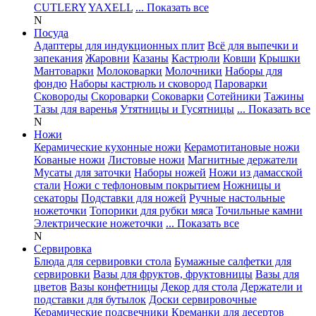
CUTLERY
YAXELL
... Показать все
N
Посуда
Адаптеры для индукционных плит
Всё для выпечки и
запекания
Жаровни
Казаны
Кастрюли
Ковши
Крышки
Мантоварки
Молоковарки
Молочники
Наборы для
фондю
Наборы кастрюль и сковород
Пароварки
Сковороды
Скороварки
Соковарки
Сотейники
Тажины
Тазы для варенья
Утятницы и Гусятницы
... Показать все
N
Ножи
Керамические кухонные ножи
Керамотитановые ножи
Кованые ножи
Листовые ножи
Магнитные держатели
Мусаты для заточки
Наборы ножей
Ножи из дамасской
стали
Ножи с тефлоновым покрытием
Ножницы и
секаторы
Подставки для ножей
Ручные настольные
ножеточки
Топорики для рубки мяса
Точильные камни
Электрические ножеточки
... Показать все
N
Сервировка
Блюда для сервировки стола
Бумажные салфетки для
сервировки
Вазы для фруктов, фруктовницы
Вазы для
цветов
Вазы конфетницы
Декор для стола
Держатели и
подставки для бутылок
Доски сервировочные
Керамические подсвечники
Креманки для десертов