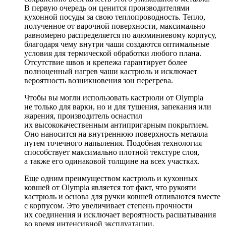
В первую очередь он ценится производителями
кухонной посуды за свою теплопроводность. Тепло,
полученное от варочной поверхности, максимально
равномерно распределяется по алюминиевому корпусу,
благодаря чему внутри чаши создаются оптимальные
условия для термической обработки любого плана.
Отсутствие швов и крепежа гарантирует более
полноценный нагрев чаши кастрюль и исключает
вероятность возникновения зон перегрева.
Чтобы вы могли использовать кастрюли от Olympia
не только для варки, но и для тушения, запекания или
жарения, производитель оснастил
их высококачественным антипригарным покрытием.
Оно наносится на внутреннюю поверхность металла
путем точечного напыления. Подобная технология
способствует максимально плотной текстуре слоя,
а также его одинаковой толщине на всех участках.
Еще одним преимуществом кастрюль и кухонных
ковшей от Olympia является тот факт, что рукояти
кастрюль и основа для ручки ковшей отливаются вместе
с корпусом. Это увеличивает степень прочности
их соединения и исключает вероятность расшатывания
во время интенсивной эксплуатации.