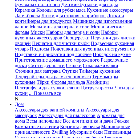
бумажных полотенец
Детские бутылки для воды
Керамика
Колоды для рубки мяса
Кухонные аксессуары
Ланч-боксы
Лотки для столовых приборов
Лотки и
контейнеры для продуктов
Машинки для изготовления
лапши
Мельницы для перца и соли
Металлические
формы
Миски
Наборы для перца и соли
Наборы
кухонных аксессуаров
Овощерезки
Перчатки для чистки
овощей
Перчатки для чистки рыбы
Подвесная кухонная
утварь
Подносы
Подставки для кухонных инструментов
Подставки и прихватки под горячее
Порядок на кухне
Приготовление домашнего мороженого
Разделочные
доски
Сита и дуршлаги
Скалки
Соковыжималки
Столики для завтрака
Ступки
Таймеры кухонные
Тендерайзеры для размягчения мяса
Термометры
кухонные
Тёрки
Формы для льда
Хлебницы
Центрифуги для сушки зелени
Цитрус-прессы
Часы для
кухни
... Показать все
N
Дом
Аксессуары для ванной комнаты
Аксессуары для
мясорубок
Аксессуары для пылесосов
Ароматы для
дома
Весы напольные
Все для пикника и дачи
Глажка
Комнатные растения
Корзины для белья
Маникюрные
принадлежности Zwilling
Мусорные баки
Пепельницы
Сумки-холодильники
Сушилки для белья
Текстиль