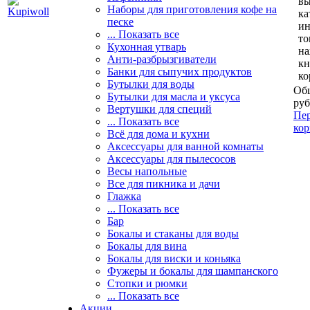
вы
Наборы для приготовления кофе на
ка
песке
и
... Показать все
то
Кухонная утварь
н
Анти-разбрызгиватели
кн
Банки для сыпучих продуктов
ко
Бутылки для воды
Общ
Бутылки для масла и уксуса
руб
Вертушки для специй
Пер
... Показать все
кор
Всё для дома и кухни
Аксессуары для ванной комнаты
Аксессуары для пылесосов
Весы напольные
Все для пикника и дачи
Глажка
... Показать все
Бар
Бокалы и стаканы для воды
Бокалы для вина
Бокалы для виски и коньяка
Фужеры и бокалы для шампанского
Стопки и рюмки
... Показать все
Акции