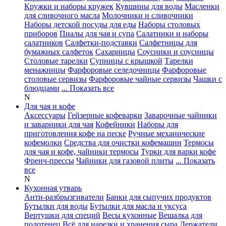
Кружки и наборы кружек
Кувшины для воды
Масленки
для сливочного масла
Молочники и сливочники
Наборы детской посуды для еды
Наборы столовых
приборов
Пиалы для чая и супа
Салатники и наборы
салатников
Салфетки-подставки
Салфетницы для
бумажных салфеток
Сахарницы
Соусники и соусницы
Столовые тарелки
Супницы с крышкой
Тарелки
менажницы
Фарфоровые селедочницы
Фарфоровые
столовые сервизы
Фарфоровые чайные сервизы
Чашки с
блюдцами
... Показать все
N
Для чая и кофе
Аксессуары
Гейзерные кофеварки
Заварочные чайники
и заварники для чая
Кофейники
Наборы для
приготовления кофе на песке
Ручные механические
кофемолки
Средства для очистки кофемашин
Термосы
для чая и кофе, чайники термосы
Турки для варки кофе
Френч-прессы
Чайники для газовой плиты
... Показать
все
N
Кухонная утварь
Анти-разбрызгиватели
Банки для сыпучих продуктов
Бутылки для воды
Бутылки для масла и уксуса
Вертушки для специй
Весы кухонные
Вешалка для
полотенец
Всё для нарезки и хранения сыра
Держатели