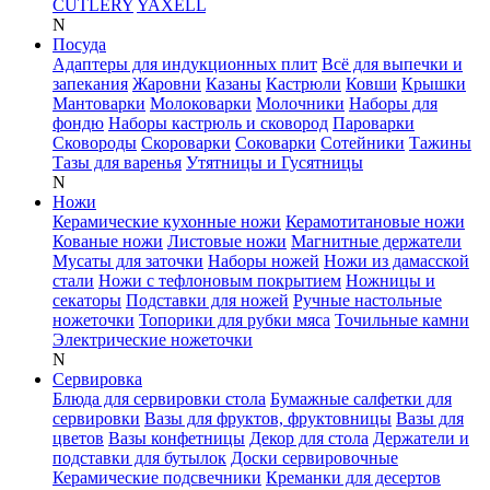
CUTLERY
YAXELL
N
Посуда
Адаптеры для индукционных плит
Всё для выпечки и
запекания
Жаровни
Казаны
Кастрюли
Ковши
Крышки
Мантоварки
Молоковарки
Молочники
Наборы для
фондю
Наборы кастрюль и сковород
Пароварки
Сковороды
Скороварки
Соковарки
Сотейники
Тажины
Тазы для варенья
Утятницы и Гусятницы
N
Ножи
Керамические кухонные ножи
Керамотитановые ножи
Кованые ножи
Листовые ножи
Магнитные держатели
Мусаты для заточки
Наборы ножей
Ножи из дамасской
стали
Ножи с тефлоновым покрытием
Ножницы и
секаторы
Подставки для ножей
Ручные настольные
ножеточки
Топорики для рубки мяса
Точильные камни
Электрические ножеточки
N
Сервировка
Блюда для сервировки стола
Бумажные салфетки для
сервировки
Вазы для фруктов, фруктовницы
Вазы для
цветов
Вазы конфетницы
Декор для стола
Держатели и
подставки для бутылок
Доски сервировочные
Керамические подсвечники
Креманки для десертов