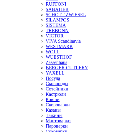
RUFFONI
SABATIER
SCHOTT ZWIESEL
SILAMPOS
SISTEMA
TREBONN
VICTOR
VIVA Scandinavia
WESTMARK
WOLL
WUESTHOF
Zassenhaus
BERGER CUTLERY
YAXELL
Посуда
Сковороды
Сотейники
Кастрюли
Ковши
Скороварки
Казаны
Тажины
Мантоварки
Пароварки
Соковарки