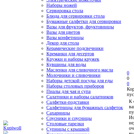
Наборы ножей
Сервировка стола
Блюда для сервировки стола
Бумажные салфетки для сервировки
Вазы для фруктов, фруктовницы
Вазы для цветов
Вазы конфетницы
Декор для стола
Керамические подсвечники
Креманки для десертов
Кружки и наборы кружек
Кувшины для воды
Масленки для сливочного масла
0
Молочники и сливочники
0
Наборы детской посуды для еды
0
Наборы столовых приборов
Ко
Пиалы для чая и супа
пус
Салатники и наборы салатников
К 
Салфетки-подставки
ва
Салфетницы для бумажных салфеток
пу
Сахарницы
Ис
Соусники и соусницы
не
Столовые тарелки
оч
Супницы с крышкой
вы