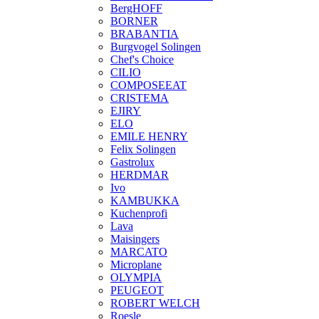
BergHOFF
BORNER
BRABANTIA
Burgvogel Solingen
Chef's Choice
CILIO
COMPOSEEAT
CRISTEMA
EJIRY
ELO
EMILE HENRY
Felix Solingen
Gastrolux
HERDMAR
Ivo
KAMBUKKA
Kuchenprofi
Lava
Maisingers
MARCATO
Microplane
OLYMPIA
PEUGEOT
ROBERT WELCH
Roesle