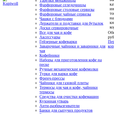
Тарелки менажницы
ка
Фарфоровые селедочницы
и
Фарфоровые столовые сервизы
то
Фарфоровые чайные сервизы
н
Чашки с блюдцами
кн
Держатели и подставки для бутылок
ко
Доски сервировочные
Все для чая и кофе
Общ
Аксессуары
руб
Гейзерные кофеварки
Пер
Заварочные чайники и заварники для
кор
чая
Кофейники
Наборы для приготовления кофе на
песке
Ручные механические кофемолки
Турки для варки кофе
Френч-прессы
Чайники для газовой плиты
Термосы для чая и кофе, чайники
термосы
Средства для очистки кофемашин
Кухонная утварь
Анти-разбрызгиватели
Банки для сыпучих продуктов