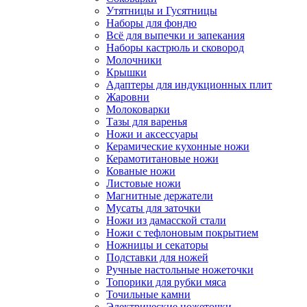
Утятницы и Гусятницы
Наборы для фондю
Всё для выпечки и запекания
Наборы кастрюль и сковород
Молочники
Крышки
Адаптеры для индукционных плит
Жаровни
Молоковарки
Тазы для варенья
Ножи и аксессуары
Керамические кухонные ножи
Керамотитановые ножи
Кованые ножи
Листовые ножи
Магнитные держатели
Мусаты для заточки
Ножи из дамасской стали
Ножи с тефлоновым покрытием
Ножницы и секаторы
Подставки для ножей
Ручные настольные ножеточки
Топорики для рубки мяса
Точильные камни
Электрические ножеточки