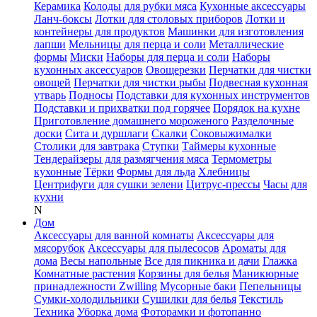
Керамика
Колоды для рубки мяса
Кухонные аксессуары
Ланч-боксы
Лотки для столовых приборов
Лотки и
контейнеры для продуктов
Машинки для изготовления
лапши
Мельницы для перца и соли
Металлические
формы
Миски
Наборы для перца и соли
Наборы
кухонных аксессуаров
Овощерезки
Перчатки для чистки
овощей
Перчатки для чистки рыбы
Подвесная кухонная
утварь
Подносы
Подставки для кухонных инструментов
Подставки и прихватки под горячее
Порядок на кухне
Приготовление домашнего мороженого
Разделочные
доски
Сита и дуршлаги
Скалки
Соковыжималки
Столики для завтрака
Ступки
Таймеры кухонные
Тендерайзеры для размягчения мяса
Термометры
кухонные
Тёрки
Формы для льда
Хлебницы
Центрифуги для сушки зелени
Цитрус-прессы
Часы для
кухни
N
Дом
Аксессуары для ванной комнаты
Аксессуары для
мясорубок
Аксессуары для пылесосов
Ароматы для
дома
Весы напольные
Все для пикника и дачи
Глажка
Комнатные растения
Корзины для белья
Маникюрные
принадлежности Zwilling
Мусорные баки
Пепельницы
Сумки-холодильники
Сушилки для белья
Текстиль
Техника
Уборка дома
Фоторамки и фотопанно