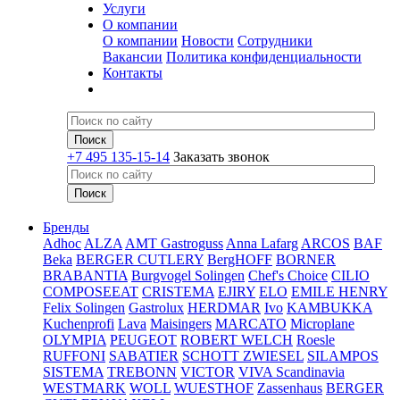
Услуги
О компании
О компании
Новости
Сотрудники
Вакансии
Политика конфиденциальности
Контакты
+7 495 135-15-14
Заказать звонок
Бренды
Adhoc
ALZA
AMT Gastroguss
Anna Lafarg
ARCOS
BAF
Beka
BERGER CUTLERY
BergHOFF
BORNER
BRABANTIA
Burgvogel Solingen
Chef's Choice
CILIO
COMPOSEEAT
CRISTEMA
EJIRY
ELO
EMILE HENRY
Felix Solingen
Gastrolux
HERDMAR
Ivo
KAMBUKKA
Kuchenprofi
Lava
Maisingers
MARCATO
Microplane
OLYMPIA
PEUGEOT
ROBERT WELCH
Roesle
RUFFONI
SABATIER
SCHOTT ZWIESEL
SILAMPOS
SISTEMA
TREBONN
VICTOR
VIVA Scandinavia
WESTMARK
WOLL
WUESTHOF
Zassenhaus
BERGER