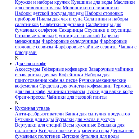
Кружки и наборы кружек
Кувшины для воды
Масленки
для сливочного масла
Молочники и сливочники
Наборы детской посуды для еды
Наборы столовых
приборов
Пиалы для чая и супа
Салатники и наборы
салатников
Салфетки-подставки
Салфетницы для
бумажных салфеток
Сахарницы
Соусники и соусницы
Столовые тарелки
Супницы с крышкой
Тарелки
менажницы
Фарфоровые селедочницы
Фарфоровые
столовые сервизы
Фарфоровые чайные сервизы
Чашки с
блюдцами
N
Для чая и кофе
Аксессуары
Гейзерные кофеварки
Заварочные чайники
и заварники для чая
Кофейники
Наборы для
приготовления кофе на песке
Ручные механические
кофемолки
Средства для очистки кофемашин
Термосы
для чая и кофе, чайники термосы
Турки для варки кофе
Френч-прессы
Чайники для газовой плиты
N
Кухонная утварь
Анти-разбрызгиватели
Банки для сыпучих продуктов
Бутылки для воды
Бутылки для масла и уксуса
Вертушки для специй
Весы кухонные
Вешалка для
полотенец
Всё для нарезки и хранения сыра
Держатели
бумажных полотенец
Детские бутылки для воды