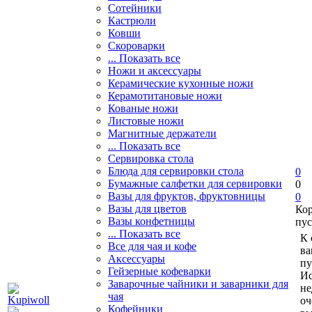
Сотейники
Кастрюли
Ковши
Скороварки
... Показать все
Ножи и аксессуары
Керамические кухонные ножи
Керамотитановые ножи
Кованые ножи
Листовые ножи
Магнитные держатели
... Показать все
Сервировка стола
Блюда для сервировки стола
0
Бумажные салфетки для сервировки
0
Вазы для фруктов, фруктовницы
0
Вазы для цветов
Ко
Вазы конфетницы
пус
... Показать все
К 
Все для чая и кофе
ва
Аксессуары
пу
Гейзерные кофеварки
Ис
Заварочные чайники и заварники для
не
чая
оч
Кофейники