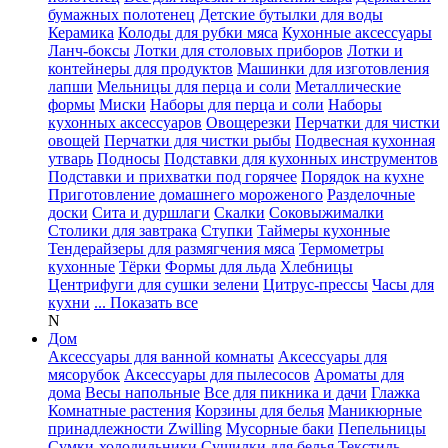
бумажных полотенец
Детские бутылки для воды
Керамика
Колоды для рубки мяса
Кухонные аксессуары
Ланч-боксы
Лотки для столовых приборов
Лотки и
контейнеры для продуктов
Машинки для изготовления
лапши
Мельницы для перца и соли
Металлические
формы
Миски
Наборы для перца и соли
Наборы
кухонных аксессуаров
Овощерезки
Перчатки для чистки
овощей
Перчатки для чистки рыбы
Подвесная кухонная
утварь
Подносы
Подставки для кухонных инструментов
Подставки и прихватки под горячее
Порядок на кухне
Приготовление домашнего мороженого
Разделочные
доски
Сита и дуршлаги
Скалки
Соковыжималки
Столики для завтрака
Ступки
Таймеры кухонные
Тендерайзеры для размягчения мяса
Термометры
кухонные
Тёрки
Формы для льда
Хлебницы
Центрифуги для сушки зелени
Цитрус-прессы
Часы для
кухни
... Показать все
N
Дом
Аксессуары для ванной комнаты
Аксессуары для
мясорубок
Аксессуары для пылесосов
Ароматы для
дома
Весы напольные
Все для пикника и дачи
Глажка
Комнатные растения
Корзины для белья
Маникюрные
принадлежности Zwilling
Мусорные баки
Пепельницы
Сумки-холодильники
Сушилки для белья
Текстиль