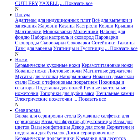
CUTLERY
YAXELL
... Показать все
N
Посуда
Адаптеры для индукционных плит
Всё для выпечки и
запекания
Жаровни
Казаны
Кастрюли
Ковши
Крышки
Мантоварки
Молоковарки
Молочники
Наборы для
фондю
Наборы кастрюль и сковород
Пароварки
Сковороды
Скороварки
Соковарки
Сотейники
Тажины
Тазы для варенья
Утятницы и Гусятницы
... Показать все
N
Ножи
Керамические кухонные ножи
Керамотитановые ножи
Кованые ножи
Листовые ножи
Магнитные держатели
Мусаты для заточки
Наборы ножей
Ножи из дамасской
стали
Ножи с тефлоновым покрытием
Ножницы и
секаторы
Подставки для ножей
Ручные настольные
ножеточки
Топорики для рубки мяса
Точильные камни
Электрические ножеточки
... Показать все
N
Сервировка
Блюда для сервировки стола
Бумажные салфетки для
сервировки
Вазы для фруктов, фруктовницы
Вазы для
цветов
Вазы конфетницы
Декор для стола
Держатели и
подставки для бутылок
Доски сервировочные
Керамические подсвечники
Креманки для десертов