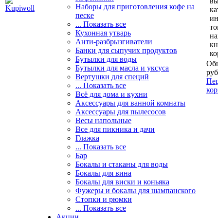
вы
Наборы для приготовления кофе на
ка
песке
и
... Показать все
то
Кухонная утварь
н
Анти-разбрызгиватели
кн
Банки для сыпучих продуктов
ко
Бутылки для воды
Общ
Бутылки для масла и уксуса
руб
Вертушки для специй
Пер
... Показать все
кор
Всё для дома и кухни
Аксессуары для ванной комнаты
Аксессуары для пылесосов
Весы напольные
Все для пикника и дачи
Глажка
... Показать все
Бар
Бокалы и стаканы для воды
Бокалы для вина
Бокалы для виски и коньяка
Фужеры и бокалы для шампанского
Стопки и рюмки
... Показать все
Акции