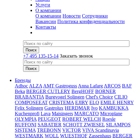
Услуги
О компании
О компании
Новости
Сотрудники
Вакансии
Политика конфиденциальности
Контакты
+7 495 135-15-14
Заказать звонок
Бренды
Adhoc
ALZA
AMT Gastroguss
Anna Lafarg
ARCOS
BAF
Beka
BERGER CUTLERY
BergHOFF
BORNER
BRABANTIA
Burgvogel Solingen
Chef's Choice
CILIO
COMPOSEEAT
CRISTEMA
EJIRY
ELO
EMILE HENRY
Felix Solingen
Gastrolux
HERDMAR
Ivo
KAMBUKKA
Kuchenprofi
Lava
Maisingers
MARCATO
Microplane
OLYMPIA
PEUGEOT
ROBERT WELCH
Roesle
RUFFONI
SABATIER
SCHOTT ZWIESEL
SILAMPOS
SISTEMA
TREBONN
VICTOR
VIVA Scandinavia
WESTMARK
WOLL
WUESTHOF
Zassenhaus
BERGER