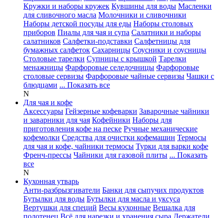
Кружки и наборы кружек
Кувшины для воды
Масленки
для сливочного масла
Молочники и сливочники
Наборы детской посуды для еды
Наборы столовых
приборов
Пиалы для чая и супа
Салатники и наборы
салатников
Салфетки-подставки
Салфетницы для
бумажных салфеток
Сахарницы
Соусники и соусницы
Столовые тарелки
Супницы с крышкой
Тарелки
менажницы
Фарфоровые селедочницы
Фарфоровые
столовые сервизы
Фарфоровые чайные сервизы
Чашки с
блюдцами
... Показать все
N
Для чая и кофе
Аксессуары
Гейзерные кофеварки
Заварочные чайники
и заварники для чая
Кофейники
Наборы для
приготовления кофе на песке
Ручные механические
кофемолки
Средства для очистки кофемашин
Термосы
для чая и кофе, чайники термосы
Турки для варки кофе
Френч-прессы
Чайники для газовой плиты
... Показать
все
N
Кухонная утварь
Анти-разбрызгиватели
Банки для сыпучих продуктов
Бутылки для воды
Бутылки для масла и уксуса
Вертушки для специй
Весы кухонные
Вешалка для
полотенец
Всё для нарезки и хранения сыра
Держатели