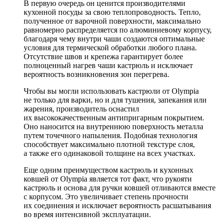
В первую очередь он ценится производителями
кухонной посуды за свою теплопроводность. Тепло,
полученное от варочной поверхности, максимально
равномерно распределяется по алюминиевому корпусу,
благодаря чему внутри чаши создаются оптимальные
условия для термической обработки любого плана.
Отсутствие швов и крепежа гарантирует более
полноценный нагрев чаши кастрюль и исключает
вероятность возникновения зон перегрева.
Чтобы вы могли использовать кастрюли от Olympia
не только для варки, но и для тушения, запекания или
жарения, производитель оснастил
их высококачественным антипригарным покрытием.
Оно наносится на внутреннюю поверхность металла
путем точечного напыления. Подобная технология
способствует максимально плотной текстуре слоя,
а также его одинаковой толщине на всех участках.
Еще одним преимуществом кастрюль и кухонных
ковшей от Olympia является тот факт, что рукояти
кастрюль и основа для ручки ковшей отливаются вместе
с корпусом. Это увеличивает степень прочности
их соединения и исключает вероятность расшатывания
во время интенсивной эксплуатации.