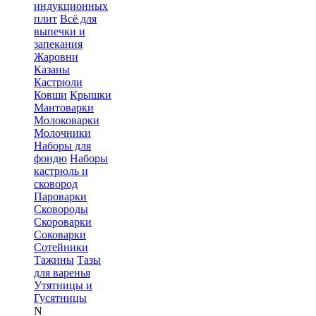
индукционных
плит
Всё для
выпечки и
запекания
Жаровни
Казаны
Кастрюли
Ковши
Крышки
Мантоварки
Молоковарки
Молочники
Наборы для
фондю
Наборы
кастрюль и
сковород
Пароварки
Сковороды
Скороварки
Соковарки
Сотейники
Тажины
Тазы
для варенья
Утятницы и
Гусятницы
N