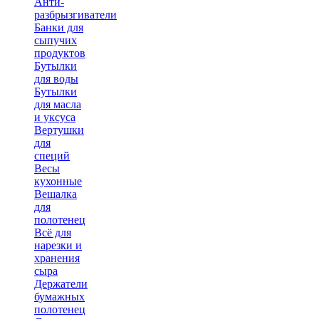
Анти-
разбрызгиватели
Банки для
сыпучих
продуктов
Бутылки
для воды
Бутылки
для масла
и уксуса
Вертушки
для
специй
Весы
кухонные
Вешалка
для
полотенец
Всё для
нарезки и
хранения
сыра
Держатели
бумажных
полотенец