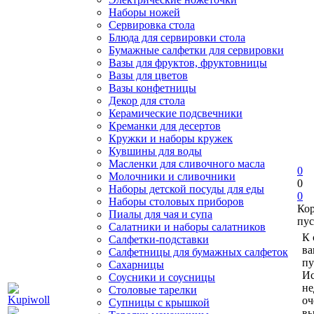
Наборы ножей
Сервировка стола
Блюда для сервировки стола
Бумажные салфетки для сервировки
Вазы для фруктов, фруктовницы
Вазы для цветов
Вазы конфетницы
Декор для стола
Керамические подсвечники
Креманки для десертов
Кружки и наборы кружек
Кувшины для воды
Масленки для сливочного масла
0
Молочники и сливочники
0
Наборы детской посуды для еды
0
Наборы столовых приборов
Ко
Пиалы для чая и супа
пус
Салатники и наборы салатников
К 
Салфетки-подставки
ва
Салфетницы для бумажных салфеток
пу
Сахарницы
Ис
Соусники и соусницы
не
Столовые тарелки
оч
Супницы с крышкой
вы