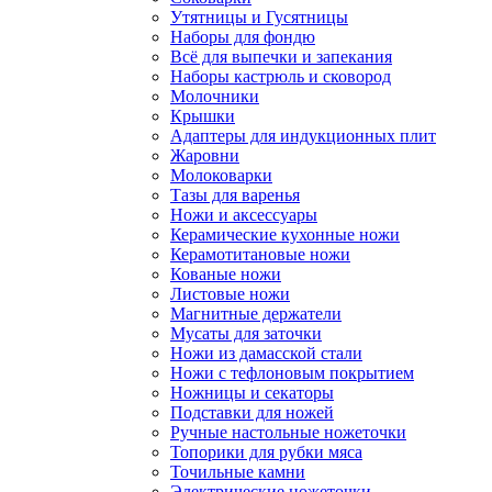
Утятницы и Гусятницы
Наборы для фондю
Всё для выпечки и запекания
Наборы кастрюль и сковород
Молочники
Крышки
Адаптеры для индукционных плит
Жаровни
Молоковарки
Тазы для варенья
Ножи и аксессуары
Керамические кухонные ножи
Керамотитановые ножи
Кованые ножи
Листовые ножи
Магнитные держатели
Мусаты для заточки
Ножи из дамасской стали
Ножи с тефлоновым покрытием
Ножницы и секаторы
Подставки для ножей
Ручные настольные ножеточки
Топорики для рубки мяса
Точильные камни
Электрические ножеточки