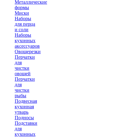
Металлические
формы
Миски
Наборы
для перца
и соли
Наборы
кухонных
аксессуаров
Овощерезки
Перчатки
для
чистки
овощей
Перчатки
для
чистки
рыбы
Подвесная
кухонная
утварь
Подносы
Подставки
для
кухонных