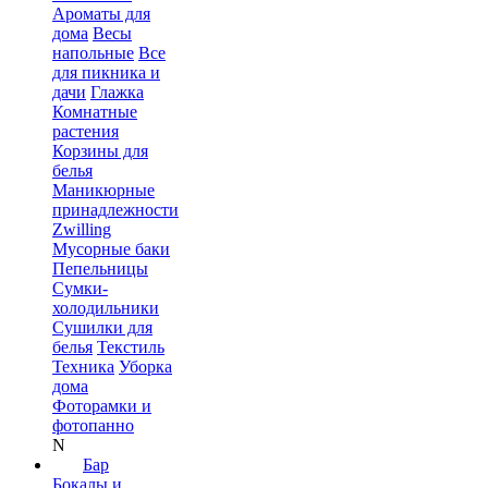
Ароматы для
дома
Весы
напольные
Все
для пикника и
дачи
Глажка
Комнатные
растения
Корзины для
белья
Маникюрные
принадлежности
Zwilling
Мусорные баки
Пепельницы
Сумки-
холодильники
Сушилки для
белья
Текстиль
Техника
Уборка
дома
Фоторамки и
фотопанно
N
Бар
Бокалы и