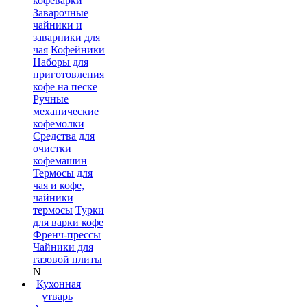
кофеварки
Заварочные
чайники и
заварники для
чая
Кофейники
Наборы для
приготовления
кофе на песке
Ручные
механические
кофемолки
Средства для
очистки
кофемашин
Термосы для
чая и кофе,
чайники
термосы
Турки
для варки кофе
Френч-прессы
Чайники для
газовой плиты
N
Кухонная
утварь