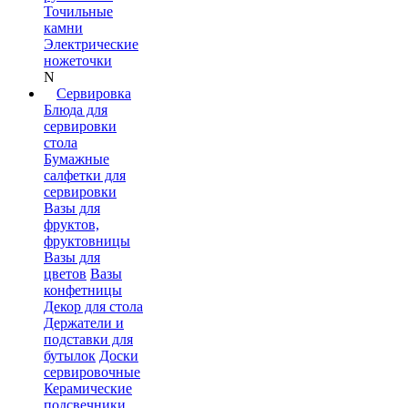
Точильные
камни
Электрические
ножеточки
N
Сервировка
Блюда для
сервировки
стола
Бумажные
салфетки для
сервировки
Вазы для
фруктов,
фруктовницы
Вазы для
цветов
Вазы
конфетницы
Декор для стола
Держатели и
подставки для
бутылок
Доски
сервировочные
Керамические
подсвечники