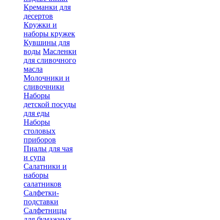
Креманки для
десертов
Кружки и
наборы кружек
Кувшины для
воды
Масленки
для сливочного
масла
Молочники и
сливочники
Наборы
детской посуды
для еды
Наборы
столовых
приборов
Пиалы для чая
и супа
Салатники и
наборы
салатников
Салфетки-
подставки
Салфетницы
для бумажных