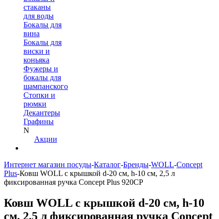
стаканы
для воды
Бокалы для
вина
Бокалы для
виски и
коньяка
Фужеры и
бокалы для
шампанского
Стопки и
рюмки
Декантеры
Графины
N
Акции
Интернет магазин посуды
-
Каталог
-
Бренды
-
WOLL
-
Concept
Plus
-
Ковш WOLL с крышкой d-20 см, h-10 см, 2,5 л
фиксированная ручка Concept Plus 920CP
Ковш WOLL с крышкой d-20 см, h-10
см, 2,5 л фиксированная ручка Concept