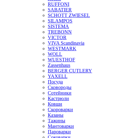
RUFFONI
SABATIER
SCHOTT ZWIESEL
SILAMPOS
SISTEMA
TREBONN
VICTOR
VIVA Scandinavia
WESTMARK
WOLL
WUESTHOF
Zassenhaus
BERGER CUTLERY
YAXELL
Посуда
Сковороды
Сотейники
Кастрюли
Ковши
Скороварки
Казаны
Тажины
Мантоварки
Пароварки
Соковарки