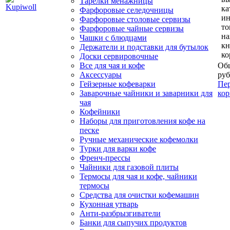
Тарелки менажницы
ка
Фарфоровые селедочницы
и
Фарфоровые столовые сервизы
то
Фарфоровые чайные сервизы
н
Чашки с блюдцами
кн
Держатели и подставки для бутылок
ко
Доски сервировочные
Все для чая и кофе
Общ
Аксессуары
руб
Гейзерные кофеварки
Пер
Заварочные чайники и заварники для
кор
чая
Кофейники
Наборы для приготовления кофе на
песке
Ручные механические кофемолки
Турки для варки кофе
Френч-прессы
Чайники для газовой плиты
Термосы для чая и кофе, чайники
термосы
Средства для очистки кофемашин
Кухонная утварь
Анти-разбрызгиватели
Банки для сыпучих продуктов