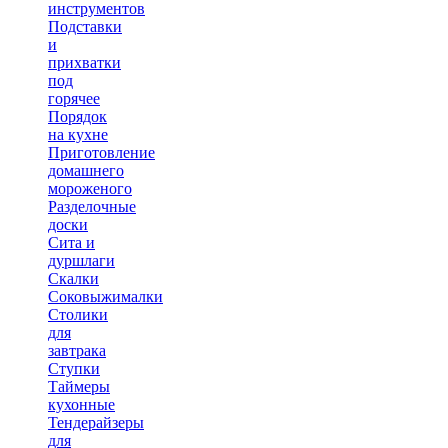
инструментов
Подставки
и
прихватки
под
горячее
Порядок
на кухне
Приготовление
домашнего
мороженого
Разделочные
доски
Сита и
дуршлаги
Скалки
Соковыжималки
Столики
для
завтрака
Ступки
Таймеры
кухонные
Тендерайзеры
для