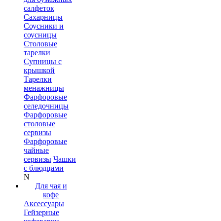
салфеток
Сахарницы
Соусники и
соусницы
Столовые
тарелки
Супницы с
крышкой
Тарелки
менажницы
Фарфоровые
селедочницы
Фарфоровые
столовые
сервизы
Фарфоровые
чайные
сервизы
Чашки
с блюдцами
N
Для чая и
кофе
Аксессуары
Гейзерные