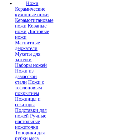
Ножи
Керамические
кухонные ножи
Керамотитановые
ножи
Кованые
ножи
Листовые
ножи
Магнитные
держатели
Мусаты для
заточки
Наборы ножей
Ножи из
дамасской
стали
Ножи с
тефлоновым
покрытием
Ножницы и
секаторы
Подставки для
ножей
Ручные
настольные
ножеточки
Топорики для
рубки мяса