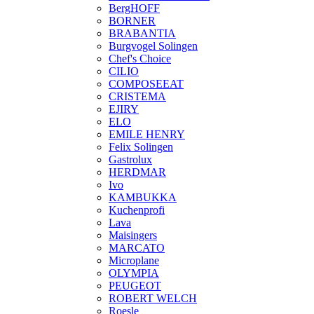
BergHOFF
BORNER
BRABANTIA
Burgvogel Solingen
Chef's Choice
CILIO
COMPOSEEAT
CRISTEMA
EJIRY
ELO
EMILE HENRY
Felix Solingen
Gastrolux
HERDMAR
Ivo
KAMBUKKA
Kuchenprofi
Lava
Maisingers
MARCATO
Microplane
OLYMPIA
PEUGEOT
ROBERT WELCH
Roesle