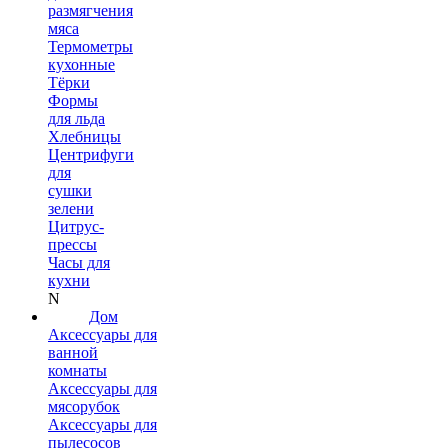
размягчения
мяса
Термометры
кухонные
Тёрки
Формы
для льда
Хлебницы
Центрифуги
для
сушки
зелени
Цитрус-
прессы
Часы для
кухни
N
Дом
Аксессуары для
ванной
комнаты
Аксессуары для
мясорубок
Аксессуары для
пылесосов