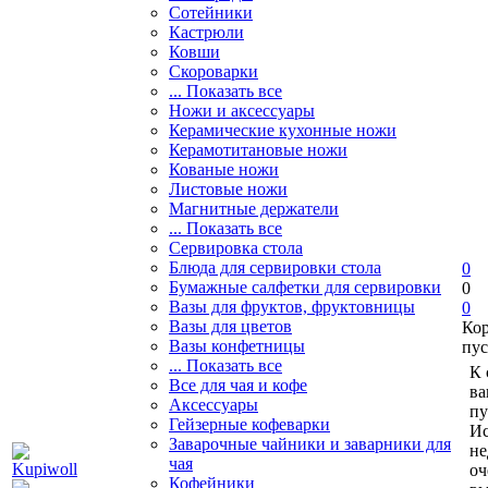
Сотейники
Кастрюли
Ковши
Скороварки
... Показать все
Ножи и аксессуары
Керамические кухонные ножи
Керамотитановые ножи
Кованые ножи
Листовые ножи
Магнитные держатели
... Показать все
Сервировка стола
Блюда для сервировки стола
0
Бумажные салфетки для сервировки
0
Вазы для фруктов, фруктовницы
0
Вазы для цветов
Ко
Вазы конфетницы
пус
... Показать все
К 
Все для чая и кофе
ва
Аксессуары
пу
Гейзерные кофеварки
Ис
Заварочные чайники и заварники для
не
чая
оч
Кофейники