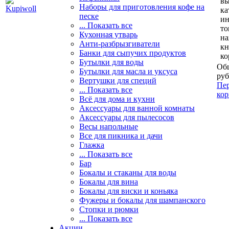
вы
Наборы для приготовления кофе на
ка
песке
и
... Показать все
то
Кухонная утварь
н
Анти-разбрызгиватели
кн
Банки для сыпучих продуктов
ко
Бутылки для воды
Общ
Бутылки для масла и уксуса
руб
Вертушки для специй
Пер
... Показать все
кор
Всё для дома и кухни
Аксессуары для ванной комнаты
Аксессуары для пылесосов
Весы напольные
Все для пикника и дачи
Глажка
... Показать все
Бар
Бокалы и стаканы для воды
Бокалы для вина
Бокалы для виски и коньяка
Фужеры и бокалы для шампанского
Стопки и рюмки
... Показать все
Акции