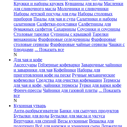
Кружки и наборы кружек
Кувшины для воды
Масленки
для сливочного масла
Молочники и сливочники
Наборы детской посуды для еды
Наборы столовых
приборов
Пиалы для чая и супа
Салатники и наборы
салатников
Салфетки-подставки
Салфетницы для
бумажных салфеток
Сахарницы
Соусники и соусницы
Столовые тарелки
Супницы с крышкой
Тарелки
менажницы
Фарфоровые селедочницы
Фарфоровые
столовые сервизы
Фарфоровые чайные сервизы
Чашки с
блюдцами
... Показать все
N
Для чая и кофе
Аксессуары
Гейзерные кофеварки
Заварочные чайники
и заварники для чая
Кофейники
Наборы для
приготовления кофе на песке
Ручные механические
кофемолки
Средства для очистки кофемашин
Термосы
для чая и кофе, чайники термосы
Турки для варки кофе
Френч-прессы
Чайники для газовой плиты
... Показать
все
N
Кухонная утварь
Анти-разбрызгиватели
Банки для сыпучих продуктов
Бутылки для воды
Бутылки для масла и уксуса
Вертушки для специй
Весы кухонные
Вешалка для
полотенец
Всё для нарезки и хранения сыра
Держатели