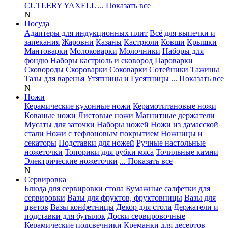
CUTLERY
YAXELL
... Показать все
N
Посуда
Адаптеры для индукционных плит
Всё для выпечки и
запекания
Жаровни
Казаны
Кастрюли
Ковши
Крышки
Мантоварки
Молоковарки
Молочники
Наборы для
фондю
Наборы кастрюль и сковород
Пароварки
Сковороды
Скороварки
Соковарки
Сотейники
Тажины
Тазы для варенья
Утятницы и Гусятницы
... Показать все
N
Ножи
Керамические кухонные ножи
Керамотитановые ножи
Кованые ножи
Листовые ножи
Магнитные держатели
Мусаты для заточки
Наборы ножей
Ножи из дамасской
стали
Ножи с тефлоновым покрытием
Ножницы и
секаторы
Подставки для ножей
Ручные настольные
ножеточки
Топорики для рубки мяса
Точильные камни
Электрические ножеточки
... Показать все
N
Сервировка
Блюда для сервировки стола
Бумажные салфетки для
сервировки
Вазы для фруктов, фруктовницы
Вазы для
цветов
Вазы конфетницы
Декор для стола
Держатели и
подставки для бутылок
Доски сервировочные
Керамические подсвечники
Креманки для десертов