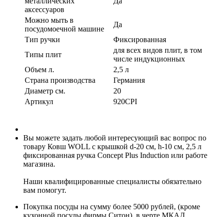
металлических
Да
аксессуаров
Можно мыть в
Да
посудомоечной машине
Тип ручки
Фиксированная
для всех видов плит, в том
Типы плит
числе индукционных
Объем л.
2,5 л
Страна производства
Германия
Диаметр см.
20
Артикул
920CPI
Вы можете задать любой интересующий вас вопрос по
товару Ковш WOLL с крышкой d-20 см, h-10 см, 2,5 л
фиксированная ручка Concept Plus Induction или работе
магазина.
Наши квалифицированные специалисты обязательно
вам помогут.
Покупка посуды на сумму более 5000 рублей, (кроме
кухонной посуды фирмы Ситон), в черте МКАД