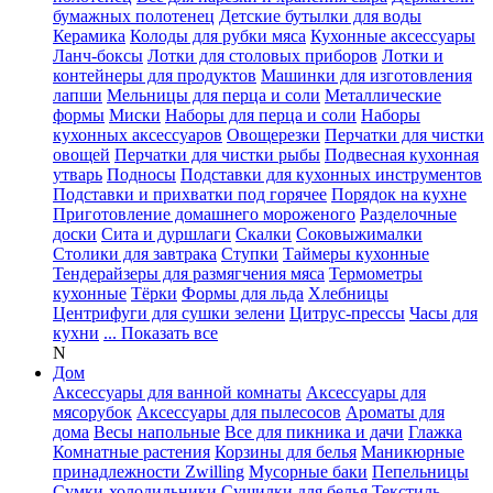
бумажных полотенец
Детские бутылки для воды
Керамика
Колоды для рубки мяса
Кухонные аксессуары
Ланч-боксы
Лотки для столовых приборов
Лотки и
контейнеры для продуктов
Машинки для изготовления
лапши
Мельницы для перца и соли
Металлические
формы
Миски
Наборы для перца и соли
Наборы
кухонных аксессуаров
Овощерезки
Перчатки для чистки
овощей
Перчатки для чистки рыбы
Подвесная кухонная
утварь
Подносы
Подставки для кухонных инструментов
Подставки и прихватки под горячее
Порядок на кухне
Приготовление домашнего мороженого
Разделочные
доски
Сита и дуршлаги
Скалки
Соковыжималки
Столики для завтрака
Ступки
Таймеры кухонные
Тендерайзеры для размягчения мяса
Термометры
кухонные
Тёрки
Формы для льда
Хлебницы
Центрифуги для сушки зелени
Цитрус-прессы
Часы для
кухни
... Показать все
N
Дом
Аксессуары для ванной комнаты
Аксессуары для
мясорубок
Аксессуары для пылесосов
Ароматы для
дома
Весы напольные
Все для пикника и дачи
Глажка
Комнатные растения
Корзины для белья
Маникюрные
принадлежности Zwilling
Мусорные баки
Пепельницы
Сумки-холодильники
Сушилки для белья
Текстиль