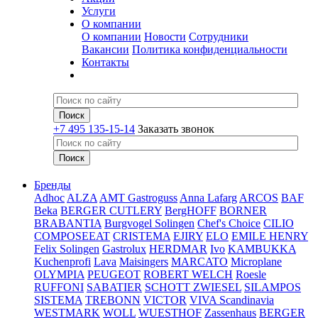
Услуги
О компании
О компании
Новости
Сотрудники
Вакансии
Политика конфиденциальности
Контакты
+7 495 135-15-14
Заказать звонок
Бренды
Adhoc
ALZA
AMT Gastroguss
Anna Lafarg
ARCOS
BAF
Beka
BERGER CUTLERY
BergHOFF
BORNER
BRABANTIA
Burgvogel Solingen
Chef's Choice
CILIO
COMPOSEEAT
CRISTEMA
EJIRY
ELO
EMILE HENRY
Felix Solingen
Gastrolux
HERDMAR
Ivo
KAMBUKKA
Kuchenprofi
Lava
Maisingers
MARCATO
Microplane
OLYMPIA
PEUGEOT
ROBERT WELCH
Roesle
RUFFONI
SABATIER
SCHOTT ZWIESEL
SILAMPOS
SISTEMA
TREBONN
VICTOR
VIVA Scandinavia
WESTMARK
WOLL
WUESTHOF
Zassenhaus
BERGER