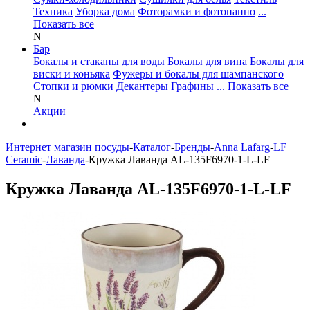
Техника
Уборка дома
Фоторамки и фотопанно
...
Показать все
N
Бар
Бокалы и стаканы для воды
Бокалы для вина
Бокалы для
виски и коньяка
Фужеры и бокалы для шампанского
Стопки и рюмки
Декантеры
Графины
... Показать все
N
Акции
Интернет магазин посуды
-
Каталог
-
Бренды
-
Anna Lafarg
-
LF
Ceramic
-
Лаванда
-
Кружка Лаванда AL-135F6970-1-L-LF
Кружка Лаванда AL-135F6970-1-L-LF