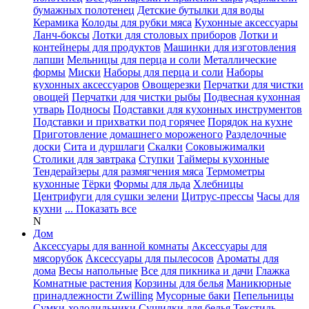
бумажных полотенец
Детские бутылки для воды
Керамика
Колоды для рубки мяса
Кухонные аксессуары
Ланч-боксы
Лотки для столовых приборов
Лотки и
контейнеры для продуктов
Машинки для изготовления
лапши
Мельницы для перца и соли
Металлические
формы
Миски
Наборы для перца и соли
Наборы
кухонных аксессуаров
Овощерезки
Перчатки для чистки
овощей
Перчатки для чистки рыбы
Подвесная кухонная
утварь
Подносы
Подставки для кухонных инструментов
Подставки и прихватки под горячее
Порядок на кухне
Приготовление домашнего мороженого
Разделочные
доски
Сита и дуршлаги
Скалки
Соковыжималки
Столики для завтрака
Ступки
Таймеры кухонные
Тендерайзеры для размягчения мяса
Термометры
кухонные
Тёрки
Формы для льда
Хлебницы
Центрифуги для сушки зелени
Цитрус-прессы
Часы для
кухни
... Показать все
N
Дом
Аксессуары для ванной комнаты
Аксессуары для
мясорубок
Аксессуары для пылесосов
Ароматы для
дома
Весы напольные
Все для пикника и дачи
Глажка
Комнатные растения
Корзины для белья
Маникюрные
принадлежности Zwilling
Мусорные баки
Пепельницы
Сумки-холодильники
Сушилки для белья
Текстиль