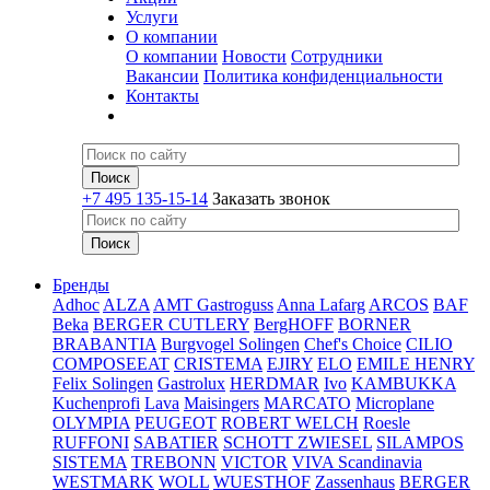
Услуги
О компании
О компании
Новости
Сотрудники
Вакансии
Политика конфиденциальности
Контакты
+7 495 135-15-14
Заказать звонок
Бренды
Adhoc
ALZA
AMT Gastroguss
Anna Lafarg
ARCOS
BAF
Beka
BERGER CUTLERY
BergHOFF
BORNER
BRABANTIA
Burgvogel Solingen
Chef's Choice
CILIO
COMPOSEEAT
CRISTEMA
EJIRY
ELO
EMILE HENRY
Felix Solingen
Gastrolux
HERDMAR
Ivo
KAMBUKKA
Kuchenprofi
Lava
Maisingers
MARCATO
Microplane
OLYMPIA
PEUGEOT
ROBERT WELCH
Roesle
RUFFONI
SABATIER
SCHOTT ZWIESEL
SILAMPOS
SISTEMA
TREBONN
VICTOR
VIVA Scandinavia
WESTMARK
WOLL
WUESTHOF
Zassenhaus
BERGER