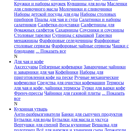
Кружки и наборы кружек
Кувшины для воды
Масленки
для сливочного масла
Молочники и сливочники
Наборы детской посуды для еды
Наборы столовых
приборов
Пиалы для чая и супа
Салатники и наборы
салатников
Салфетки-подставки
Салфетницы для
бумажных салфеток
Сахарницы
Соусники и соусницы
Столовые тарелки
Супницы с крышкой
Тарелки
менажницы
Фарфоровые селедочницы
Фарфоровые
столовые сервизы
Фарфоровые чайные сервизы
Чашки с
блюдцами
... Показать все
N
Для чая и кофе
Аксессуары
Гейзерные кофеварки
Заварочные чайники
и заварники для чая
Кофейники
Наборы для
приготовления кофе на песке
Ручные механические
кофемолки
Средства для очистки кофемашин
Термосы
для чая и кофе, чайники термосы
Турки для варки кофе
Френч-прессы
Чайники для газовой плиты
... Показать
все
N
Кухонная утварь
Анти-разбрызгиватели
Банки для сыпучих продуктов
Бутылки для воды
Бутылки для масла и уксуса
Вертушки для специй
Весы кухонные
Вешалка для
полотенец
Всё для нарезки и хранения сыра
Держатели