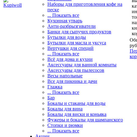
вы
Наборы для приготовления кофе на
ка
песке
и
... Показать все
то
Кухонная утварь
н
Анти-разбрызгиватели
кн
Банки для сыпучих продуктов
ко
Бутылки для воды
Общ
Бутылки для масла и уксуса
руб
Вертушки для специй
Пер
... Показать все
кор
Всё для дома и кухни
Аксессуары для ванной комнаты
Аксессуары для пылесосов
Весы напольные
Все для пикника и дачи
Глажка
... Показать все
Бар
Бокалы и стаканы для воды
Бокалы для вина
Бокалы для виски и коньяка
Фужеры и бокалы для шампанского
Стопки и рюмки
... Показать все
Акции