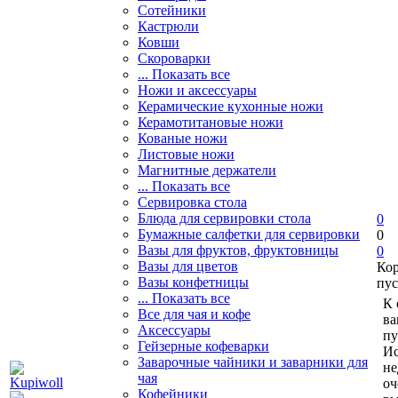
Сотейники
Кастрюли
Ковши
Скороварки
... Показать все
Ножи и аксессуары
Керамические кухонные ножи
Керамотитановые ножи
Кованые ножи
Листовые ножи
Магнитные держатели
... Показать все
Сервировка стола
Блюда для сервировки стола
0
Бумажные салфетки для сервировки
0
Вазы для фруктов, фруктовницы
0
Вазы для цветов
Ко
Вазы конфетницы
пус
... Показать все
К 
Все для чая и кофе
ва
Аксессуары
пу
Гейзерные кофеварки
Ис
Заварочные чайники и заварники для
не
чая
оч
Кофейники