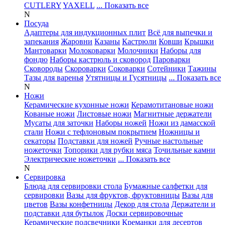
CUTLERY
YAXELL
... Показать все
N
Посуда
Адаптеры для индукционных плит
Всё для выпечки и
запекания
Жаровни
Казаны
Кастрюли
Ковши
Крышки
Мантоварки
Молоковарки
Молочники
Наборы для
фондю
Наборы кастрюль и сковород
Пароварки
Сковороды
Скороварки
Соковарки
Сотейники
Тажины
Тазы для варенья
Утятницы и Гусятницы
... Показать все
N
Ножи
Керамические кухонные ножи
Керамотитановые ножи
Кованые ножи
Листовые ножи
Магнитные держатели
Мусаты для заточки
Наборы ножей
Ножи из дамасской
стали
Ножи с тефлоновым покрытием
Ножницы и
секаторы
Подставки для ножей
Ручные настольные
ножеточки
Топорики для рубки мяса
Точильные камни
Электрические ножеточки
... Показать все
N
Сервировка
Блюда для сервировки стола
Бумажные салфетки для
сервировки
Вазы для фруктов, фруктовницы
Вазы для
цветов
Вазы конфетницы
Декор для стола
Держатели и
подставки для бутылок
Доски сервировочные
Керамические подсвечники
Креманки для десертов