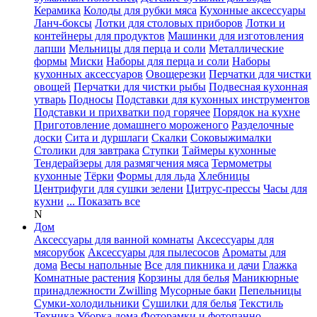
Керамика
Колоды для рубки мяса
Кухонные аксессуары
Ланч-боксы
Лотки для столовых приборов
Лотки и
контейнеры для продуктов
Машинки для изготовления
лапши
Мельницы для перца и соли
Металлические
формы
Миски
Наборы для перца и соли
Наборы
кухонных аксессуаров
Овощерезки
Перчатки для чистки
овощей
Перчатки для чистки рыбы
Подвесная кухонная
утварь
Подносы
Подставки для кухонных инструментов
Подставки и прихватки под горячее
Порядок на кухне
Приготовление домашнего мороженого
Разделочные
доски
Сита и дуршлаги
Скалки
Соковыжималки
Столики для завтрака
Ступки
Таймеры кухонные
Тендерайзеры для размягчения мяса
Термометры
кухонные
Тёрки
Формы для льда
Хлебницы
Центрифуги для сушки зелени
Цитрус-прессы
Часы для
кухни
... Показать все
N
Дом
Аксессуары для ванной комнаты
Аксессуары для
мясорубок
Аксессуары для пылесосов
Ароматы для
дома
Весы напольные
Все для пикника и дачи
Глажка
Комнатные растения
Корзины для белья
Маникюрные
принадлежности Zwilling
Мусорные баки
Пепельницы
Сумки-холодильники
Сушилки для белья
Текстиль
Техника
Уборка дома
Фоторамки и фотопанно
...