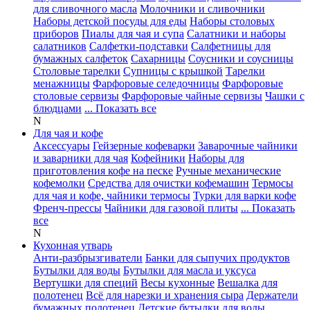
для сливочного масла
Молочники и сливочники
Наборы детской посуды для еды
Наборы столовых
приборов
Пиалы для чая и супа
Салатники и наборы
салатников
Салфетки-подставки
Салфетницы для
бумажных салфеток
Сахарницы
Соусники и соусницы
Столовые тарелки
Супницы с крышкой
Тарелки
менажницы
Фарфоровые селедочницы
Фарфоровые
столовые сервизы
Фарфоровые чайные сервизы
Чашки с
блюдцами
... Показать все
N
Для чая и кофе
Аксессуары
Гейзерные кофеварки
Заварочные чайники
и заварники для чая
Кофейники
Наборы для
приготовления кофе на песке
Ручные механические
кофемолки
Средства для очистки кофемашин
Термосы
для чая и кофе, чайники термосы
Турки для варки кофе
Френч-прессы
Чайники для газовой плиты
... Показать
все
N
Кухонная утварь
Анти-разбрызгиватели
Банки для сыпучих продуктов
Бутылки для воды
Бутылки для масла и уксуса
Вертушки для специй
Весы кухонные
Вешалка для
полотенец
Всё для нарезки и хранения сыра
Держатели
бумажных полотенец
Детские бутылки для воды