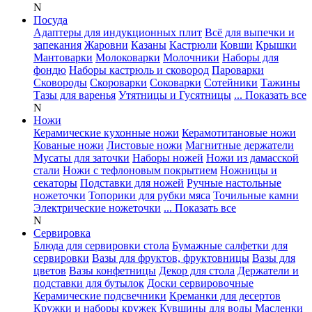
N
Посуда
Адаптеры для индукционных плит
Всё для выпечки и
запекания
Жаровни
Казаны
Кастрюли
Ковши
Крышки
Мантоварки
Молоковарки
Молочники
Наборы для
фондю
Наборы кастрюль и сковород
Пароварки
Сковороды
Скороварки
Соковарки
Сотейники
Тажины
Тазы для варенья
Утятницы и Гусятницы
... Показать все
N
Ножи
Керамические кухонные ножи
Керамотитановые ножи
Кованые ножи
Листовые ножи
Магнитные держатели
Мусаты для заточки
Наборы ножей
Ножи из дамасской
стали
Ножи с тефлоновым покрытием
Ножницы и
секаторы
Подставки для ножей
Ручные настольные
ножеточки
Топорики для рубки мяса
Точильные камни
Электрические ножеточки
... Показать все
N
Сервировка
Блюда для сервировки стола
Бумажные салфетки для
сервировки
Вазы для фруктов, фруктовницы
Вазы для
цветов
Вазы конфетницы
Декор для стола
Держатели и
подставки для бутылок
Доски сервировочные
Керамические подсвечники
Креманки для десертов
Кружки и наборы кружек
Кувшины для воды
Масленки