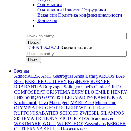
О компании
О компании
Новости
Сотрудники
Вакансии
Политика конфиденциальности
Контакты
+7 495 135-15-14
Заказать звонок
Бренды
Adhoc
ALZA
AMT Gastroguss
Anna Lafarg
ARCOS
BAF
Beka
BERGER CUTLERY
BergHOFF
BORNER
BRABANTIA
Burgvogel Solingen
Chef's Choice
CILIO
COMPOSEEAT
CRISTEMA
EJIRY
ELO
EMILE HENRY
Felix Solingen
Gastrolux
HERDMAR
Ivo
KAMBUKKA
Kuchenprofi
Lava
Maisingers
MARCATO
Microplane
OLYMPIA
PEUGEOT
ROBERT WELCH
Roesle
RUFFONI
SABATIER
SCHOTT ZWIESEL
SILAMPOS
SISTEMA
TREBONN
VICTOR
VIVA Scandinavia
WESTMARK
WOLL
WUESTHOF
Zassenhaus
BERGER
CUTLERY
YAXELL
... Показать все