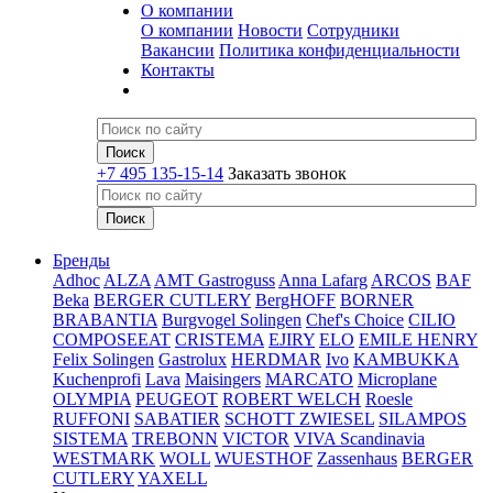
О компании
О компании
Новости
Сотрудники
Вакансии
Политика конфиденциальности
Контакты
+7 495 135-15-14
Заказать звонок
Бренды
Adhoc
ALZA
AMT Gastroguss
Anna Lafarg
ARCOS
BAF
Beka
BERGER CUTLERY
BergHOFF
BORNER
BRABANTIA
Burgvogel Solingen
Chef's Choice
CILIO
COMPOSEEAT
CRISTEMA
EJIRY
ELO
EMILE HENRY
Felix Solingen
Gastrolux
HERDMAR
Ivo
KAMBUKKA
Kuchenprofi
Lava
Maisingers
MARCATO
Microplane
OLYMPIA
PEUGEOT
ROBERT WELCH
Roesle
RUFFONI
SABATIER
SCHOTT ZWIESEL
SILAMPOS
SISTEMA
TREBONN
VICTOR
VIVA Scandinavia
WESTMARK
WOLL
WUESTHOF
Zassenhaus
BERGER
CUTLERY
YAXELL