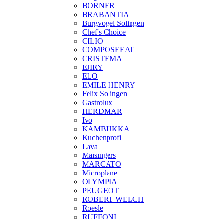
BORNER
BRABANTIA
Burgvogel Solingen
Chef's Choice
CILIO
COMPOSEEAT
CRISTEMA
EJIRY
ELO
EMILE HENRY
Felix Solingen
Gastrolux
HERDMAR
Ivo
KAMBUKKA
Kuchenprofi
Lava
Maisingers
MARCATO
Microplane
OLYMPIA
PEUGEOT
ROBERT WELCH
Roesle
RUFFONI