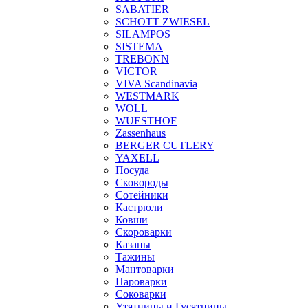
SABATIER
SCHOTT ZWIESEL
SILAMPOS
SISTEMA
TREBONN
VICTOR
VIVA Scandinavia
WESTMARK
WOLL
WUESTHOF
Zassenhaus
BERGER CUTLERY
YAXELL
Посуда
Сковороды
Сотейники
Кастрюли
Ковши
Скороварки
Казаны
Тажины
Мантоварки
Пароварки
Соковарки
Утятницы и Гусятницы