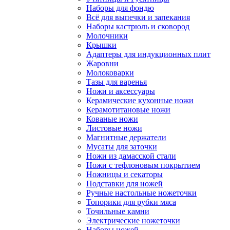
Наборы для фондю
Всё для выпечки и запекания
Наборы кастрюль и сковород
Молочники
Крышки
Адаптеры для индукционных плит
Жаровни
Молоковарки
Тазы для варенья
Ножи и аксессуары
Керамические кухонные ножи
Керамотитановые ножи
Кованые ножи
Листовые ножи
Магнитные держатели
Мусаты для заточки
Ножи из дамасской стали
Ножи с тефлоновым покрытием
Ножницы и секаторы
Подставки для ножей
Ручные настольные ножеточки
Топорики для рубки мяса
Точильные камни
Электрические ножеточки
Наборы ножей