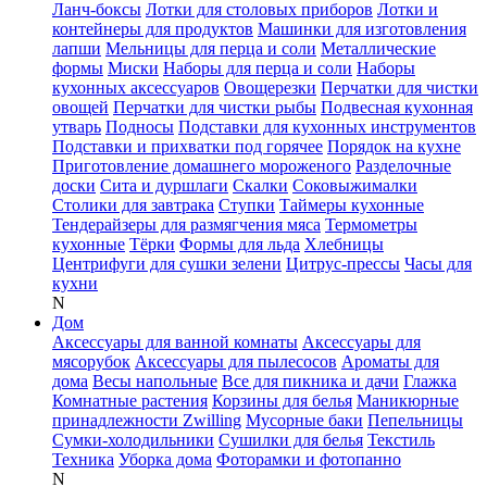
Ланч-боксы
Лотки для столовых приборов
Лотки и
контейнеры для продуктов
Машинки для изготовления
лапши
Мельницы для перца и соли
Металлические
формы
Миски
Наборы для перца и соли
Наборы
кухонных аксессуаров
Овощерезки
Перчатки для чистки
овощей
Перчатки для чистки рыбы
Подвесная кухонная
утварь
Подносы
Подставки для кухонных инструментов
Подставки и прихватки под горячее
Порядок на кухне
Приготовление домашнего мороженого
Разделочные
доски
Сита и дуршлаги
Скалки
Соковыжималки
Столики для завтрака
Ступки
Таймеры кухонные
Тендерайзеры для размягчения мяса
Термометры
кухонные
Тёрки
Формы для льда
Хлебницы
Центрифуги для сушки зелени
Цитрус-прессы
Часы для
кухни
N
Дом
Аксессуары для ванной комнаты
Аксессуары для
мясорубок
Аксессуары для пылесосов
Ароматы для
дома
Весы напольные
Все для пикника и дачи
Глажка
Комнатные растения
Корзины для белья
Маникюрные
принадлежности Zwilling
Мусорные баки
Пепельницы
Сумки-холодильники
Сушилки для белья
Текстиль
Техника
Уборка дома
Фоторамки и фотопанно
N