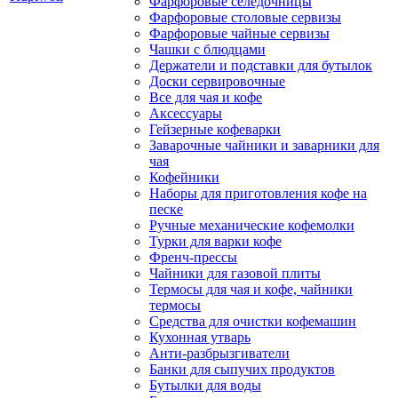
Фарфоровые селедочницы
Фарфоровые столовые сервизы
Фарфоровые чайные сервизы
Чашки с блюдцами
Держатели и подставки для бутылок
Доски сервировочные
Все для чая и кофе
Аксессуары
Гейзерные кофеварки
Заварочные чайники и заварники для
чая
Кофейники
Наборы для приготовления кофе на
песке
Ручные механические кофемолки
Турки для варки кофе
Френч-прессы
Чайники для газовой плиты
Термосы для чая и кофе, чайники
термосы
Средства для очистки кофемашин
Кухонная утварь
Анти-разбрызгиватели
Банки для сыпучих продуктов
Бутылки для воды