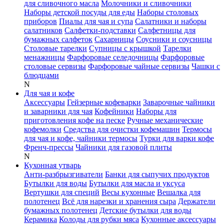
для сливочного масла
Молочники и сливочники
Наборы детской посуды для еды
Наборы столовых
приборов
Пиалы для чая и супа
Салатники и наборы
салатников
Салфетки-подставки
Салфетницы для
бумажных салфеток
Сахарницы
Соусники и соусницы
Столовые тарелки
Супницы с крышкой
Тарелки
менажницы
Фарфоровые селедочницы
Фарфоровые
столовые сервизы
Фарфоровые чайные сервизы
Чашки с
блюдцами
N
Для чая и кофе
Аксессуары
Гейзерные кофеварки
Заварочные чайники
и заварники для чая
Кофейники
Наборы для
приготовления кофе на песке
Ручные механические
кофемолки
Средства для очистки кофемашин
Термосы
для чая и кофе, чайники термосы
Турки для варки кофе
Френч-прессы
Чайники для газовой плиты
N
Кухонная утварь
Анти-разбрызгиватели
Банки для сыпучих продуктов
Бутылки для воды
Бутылки для масла и уксуса
Вертушки для специй
Весы кухонные
Вешалка для
полотенец
Всё для нарезки и хранения сыра
Держатели
бумажных полотенец
Детские бутылки для воды
Керамика
Колоды для рубки мяса
Кухонные аксессуары