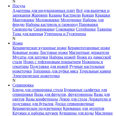
N
Посуда
Адаптеры для индукционных плит
Всё для выпечки и
запекания
Жаровни
Казаны
Кастрюли
Ковши
Крышки
Мантоварки
Молоковарки
Молочники
Наборы для
фондю
Наборы кастрюль и сковород
Пароварки
Сковороды
Скороварки
Соковарки
Сотейники
Тажины
Тазы для варенья
Утятницы и Гусятницы
N
Ножи
Керамические кухонные ножи
Керамотитановые ножи
Кованые ножи
Листовые ножи
Магнитные держатели
Мусаты для заточки
Наборы ножей
Ножи из дамасской
стали
Ножи с тефлоновым покрытием
Ножницы и
секаторы
Подставки для ножей
Ручные настольные
ножеточки
Топорики для рубки мяса
Точильные камни
Электрические ножеточки
N
Сервировка
Блюда для сервировки стола
Бумажные салфетки для
сервировки
Вазы для фруктов, фруктовницы
Вазы для
цветов
Вазы конфетницы
Декор для стола
Держатели и
подставки для бутылок
Доски сервировочные
Керамические подсвечники
Креманки для десертов
Кружки и наборы кружек
Кувшины для воды
Масленки