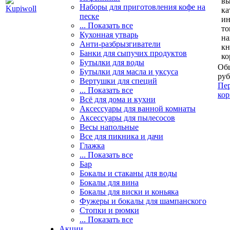
вы
Наборы для приготовления кофе на
ка
песке
и
... Показать все
то
Кухонная утварь
н
Анти-разбрызгиватели
кн
Банки для сыпучих продуктов
ко
Бутылки для воды
Общ
Бутылки для масла и уксуса
руб
Вертушки для специй
Пер
... Показать все
кор
Всё для дома и кухни
Аксессуары для ванной комнаты
Аксессуары для пылесосов
Весы напольные
Все для пикника и дачи
Глажка
... Показать все
Бар
Бокалы и стаканы для воды
Бокалы для вина
Бокалы для виски и коньяка
Фужеры и бокалы для шампанского
Стопки и рюмки
... Показать все
Акции