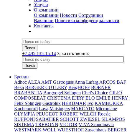
Услуги
О компании
О компании
Новости
Сотрудники
Вакансии
Политика конфиденциальности
Контакты
+7 495 135-15-14
Заказать звонок
Бренды
Adhoc
ALZA
AMT Gastroguss
Anna Lafarg
ARCOS
BAF
Beka
BERGER CUTLERY
BergHOFF
BORNER
BRABANTIA
Burgvogel Solingen
Chef's Choice
CILIO
COMPOSEEAT
CRISTEMA
EJIRY
ELO
EMILE HENRY
Felix Solingen
Gastrolux
HERDMAR
Ivo
KAMBUKKA
Kuchenprofi
Lava
Maisingers
MARCATO
Microplane
OLYMPIA
PEUGEOT
ROBERT WELCH
Roesle
RUFFONI
SABATIER
SCHOTT ZWIESEL
SILAMPOS
SISTEMA
TREBONN
VICTOR
VIVA Scandinavia
WESTMARK
WOLL
WUESTHOF
Zassenhaus
BERGER