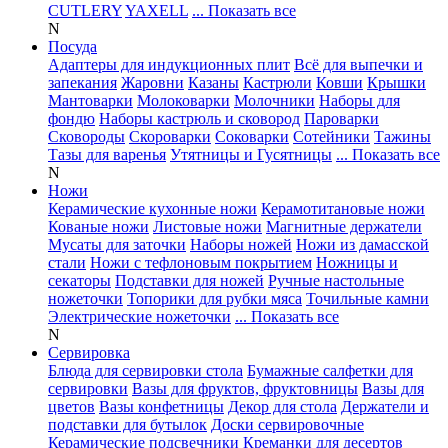
CUTLERY
YAXELL
... Показать все
N
Посуда
Адаптеры для индукционных плит
Всё для выпечки и
запекания
Жаровни
Казаны
Кастрюли
Ковши
Крышки
Мантоварки
Молоковарки
Молочники
Наборы для
фондю
Наборы кастрюль и сковород
Пароварки
Сковороды
Скороварки
Соковарки
Сотейники
Тажины
Тазы для варенья
Утятницы и Гусятницы
... Показать все
N
Ножи
Керамические кухонные ножи
Керамотитановые ножи
Кованые ножи
Листовые ножи
Магнитные держатели
Мусаты для заточки
Наборы ножей
Ножи из дамасской
стали
Ножи с тефлоновым покрытием
Ножницы и
секаторы
Подставки для ножей
Ручные настольные
ножеточки
Топорики для рубки мяса
Точильные камни
Электрические ножеточки
... Показать все
N
Сервировка
Блюда для сервировки стола
Бумажные салфетки для
сервировки
Вазы для фруктов, фруктовницы
Вазы для
цветов
Вазы конфетницы
Декор для стола
Держатели и
подставки для бутылок
Доски сервировочные
Керамические подсвечники
Креманки для десертов