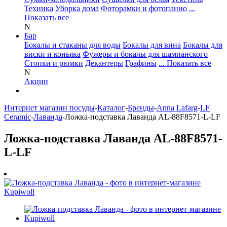
Техника
Уборка дома
Фоторамки и фотопанно
...
Показать все
N
Бар
Бокалы и стаканы для воды
Бокалы для вина
Бокалы для
виски и коньяка
Фужеры и бокалы для шампанского
Стопки и рюмки
Декантеры
Графины
... Показать все
N
Акции
Интернет магазин посуды
-
Каталог
-
Бренды
-
Anna Lafarg
-
LF
Ceramic
-
Лаванда
-
Ложка-подставка Лаванда AL-88F8571-L-LF
Ложка-подставка Лаванда AL-88F8571-
L-LF