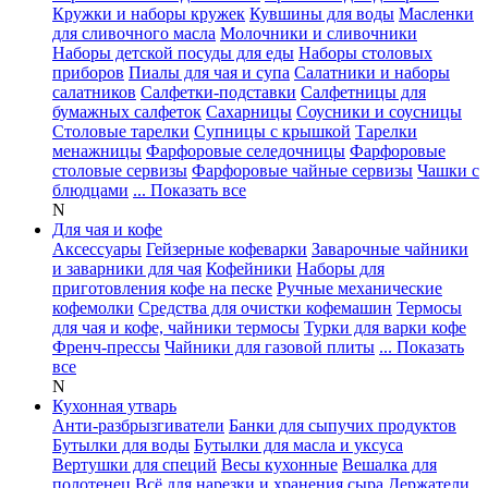
Кружки и наборы кружек
Кувшины для воды
Масленки
для сливочного масла
Молочники и сливочники
Наборы детской посуды для еды
Наборы столовых
приборов
Пиалы для чая и супа
Салатники и наборы
салатников
Салфетки-подставки
Салфетницы для
бумажных салфеток
Сахарницы
Соусники и соусницы
Столовые тарелки
Супницы с крышкой
Тарелки
менажницы
Фарфоровые селедочницы
Фарфоровые
столовые сервизы
Фарфоровые чайные сервизы
Чашки с
блюдцами
... Показать все
N
Для чая и кофе
Аксессуары
Гейзерные кофеварки
Заварочные чайники
и заварники для чая
Кофейники
Наборы для
приготовления кофе на песке
Ручные механические
кофемолки
Средства для очистки кофемашин
Термосы
для чая и кофе, чайники термосы
Турки для варки кофе
Френч-прессы
Чайники для газовой плиты
... Показать
все
N
Кухонная утварь
Анти-разбрызгиватели
Банки для сыпучих продуктов
Бутылки для воды
Бутылки для масла и уксуса
Вертушки для специй
Весы кухонные
Вешалка для
полотенец
Всё для нарезки и хранения сыра
Держатели