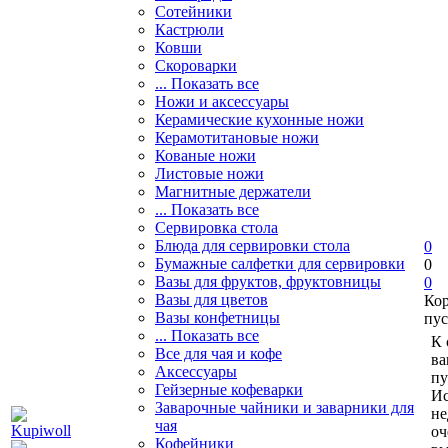
Сотейники
Кастрюли
Ковши
Скороварки
... Показать все
Ножи и аксессуары
Керамические кухонные ножи
Керамотитановые ножи
Кованые ножи
Листовые ножи
Магнитные держатели
... Показать все
Сервировка стола
Блюда для сервировки стола
0
Бумажные салфетки для сервировки
0
Вазы для фруктов, фруктовницы
0
Вазы для цветов
Ко
Вазы конфетницы
пус
... Показать все
К 
Все для чая и кофе
ва
Аксессуары
пу
Гейзерные кофеварки
Ис
Заварочные чайники и заварники для
не
чая
оч
Кофейники