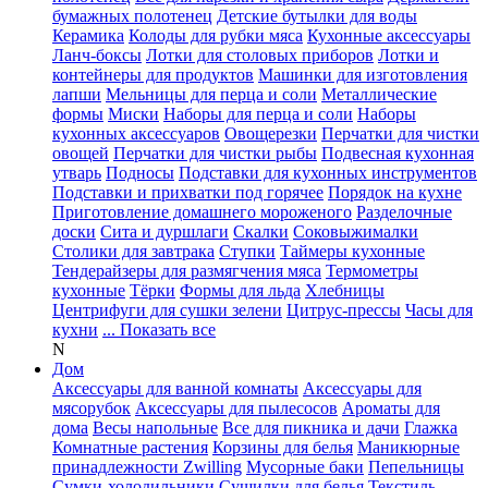
бумажных полотенец
Детские бутылки для воды
Керамика
Колоды для рубки мяса
Кухонные аксессуары
Ланч-боксы
Лотки для столовых приборов
Лотки и
контейнеры для продуктов
Машинки для изготовления
лапши
Мельницы для перца и соли
Металлические
формы
Миски
Наборы для перца и соли
Наборы
кухонных аксессуаров
Овощерезки
Перчатки для чистки
овощей
Перчатки для чистки рыбы
Подвесная кухонная
утварь
Подносы
Подставки для кухонных инструментов
Подставки и прихватки под горячее
Порядок на кухне
Приготовление домашнего мороженого
Разделочные
доски
Сита и дуршлаги
Скалки
Соковыжималки
Столики для завтрака
Ступки
Таймеры кухонные
Тендерайзеры для размягчения мяса
Термометры
кухонные
Тёрки
Формы для льда
Хлебницы
Центрифуги для сушки зелени
Цитрус-прессы
Часы для
кухни
... Показать все
N
Дом
Аксессуары для ванной комнаты
Аксессуары для
мясорубок
Аксессуары для пылесосов
Ароматы для
дома
Весы напольные
Все для пикника и дачи
Глажка
Комнатные растения
Корзины для белья
Маникюрные
принадлежности Zwilling
Мусорные баки
Пепельницы
Сумки-холодильники
Сушилки для белья
Текстиль