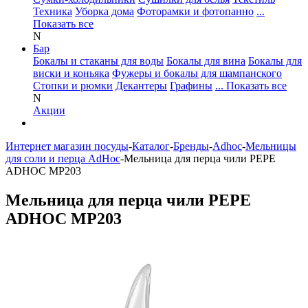
Техника
Уборка дома
Фоторамки и фотопанно
...
Показать все
N
Бар
Бокалы и стаканы для воды
Бокалы для вина
Бокалы для
виски и коньяка
Фужеры и бокалы для шампанского
Стопки и рюмки
Декантеры
Графины
... Показать все
N
Акции
Интернет магазин посуды
-
Каталог
-
Бренды
-
Adhoc
-
Мельницы
для соли и перца AdHoc
-
Мельница для перца чили PEPE
ADHOC MP203
Мельница для перца чили PEPE
ADHOC MP203