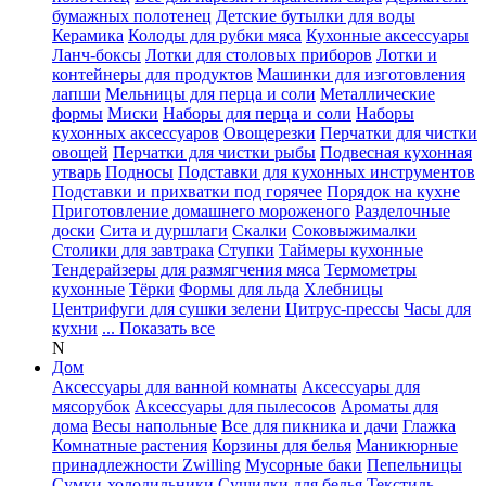
бумажных полотенец
Детские бутылки для воды
Керамика
Колоды для рубки мяса
Кухонные аксессуары
Ланч-боксы
Лотки для столовых приборов
Лотки и
контейнеры для продуктов
Машинки для изготовления
лапши
Мельницы для перца и соли
Металлические
формы
Миски
Наборы для перца и соли
Наборы
кухонных аксессуаров
Овощерезки
Перчатки для чистки
овощей
Перчатки для чистки рыбы
Подвесная кухонная
утварь
Подносы
Подставки для кухонных инструментов
Подставки и прихватки под горячее
Порядок на кухне
Приготовление домашнего мороженого
Разделочные
доски
Сита и дуршлаги
Скалки
Соковыжималки
Столики для завтрака
Ступки
Таймеры кухонные
Тендерайзеры для размягчения мяса
Термометры
кухонные
Тёрки
Формы для льда
Хлебницы
Центрифуги для сушки зелени
Цитрус-прессы
Часы для
кухни
... Показать все
N
Дом
Аксессуары для ванной комнаты
Аксессуары для
мясорубок
Аксессуары для пылесосов
Ароматы для
дома
Весы напольные
Все для пикника и дачи
Глажка
Комнатные растения
Корзины для белья
Маникюрные
принадлежности Zwilling
Мусорные баки
Пепельницы
Сумки-холодильники
Сушилки для белья
Текстиль