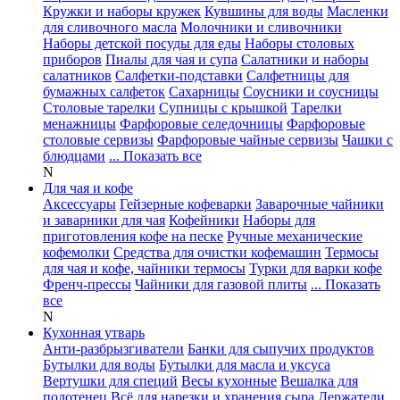
Кружки и наборы кружек
Кувшины для воды
Масленки
для сливочного масла
Молочники и сливочники
Наборы детской посуды для еды
Наборы столовых
приборов
Пиалы для чая и супа
Салатники и наборы
салатников
Салфетки-подставки
Салфетницы для
бумажных салфеток
Сахарницы
Соусники и соусницы
Столовые тарелки
Супницы с крышкой
Тарелки
менажницы
Фарфоровые селедочницы
Фарфоровые
столовые сервизы
Фарфоровые чайные сервизы
Чашки с
блюдцами
... Показать все
N
Для чая и кофе
Аксессуары
Гейзерные кофеварки
Заварочные чайники
и заварники для чая
Кофейники
Наборы для
приготовления кофе на песке
Ручные механические
кофемолки
Средства для очистки кофемашин
Термосы
для чая и кофе, чайники термосы
Турки для варки кофе
Френч-прессы
Чайники для газовой плиты
... Показать
все
N
Кухонная утварь
Анти-разбрызгиватели
Банки для сыпучих продуктов
Бутылки для воды
Бутылки для масла и уксуса
Вертушки для специй
Весы кухонные
Вешалка для
полотенец
Всё для нарезки и хранения сыра
Держатели