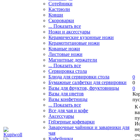
Сотейники
Кастрюли
Ковши
Скороварки
... Показать все
Ножи и аксессуары
Керамические кухонные ножи
Керамотитановые ножи
Кованые ножи
Листовые ножи
Магнитные держатели
... Показать все
Сервировка стола
Блюда для сервировки стола
0
Бумажные салфетки для сервировки
0
Вазы для фруктов, фруктовницы
0
Вазы для цветов
Ко
Вазы конфетницы
пус
... Показать все
К 
Все для чая и кофе
ва
Аксессуары
пу
Гейзерные кофеварки
Ис
Заварочные чайники и заварники для
не
чая
оч
Кофейники