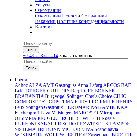
Услуги
О компании
О компании
Новости
Сотрудники
Вакансии
Политика конфиденциальности
Контакты
+7 495 135-15-14
Заказать звонок
Бренды
Adhoc
ALZA
AMT Gastroguss
Anna Lafarg
ARCOS
BAF
Beka
BERGER CUTLERY
BergHOFF
BORNER
BRABANTIA
Burgvogel Solingen
Chef's Choice
CILIO
COMPOSEEAT
CRISTEMA
EJIRY
ELO
EMILE HENRY
Felix Solingen
Gastrolux
HERDMAR
Ivo
KAMBUKKA
Kuchenprofi
Lava
Maisingers
MARCATO
Microplane
OLYMPIA
PEUGEOT
ROBERT WELCH
Roesle
RUFFONI
SABATIER
SCHOTT ZWIESEL
SILAMPOS
SISTEMA
TREBONN
VICTOR
VIVA Scandinavia
WESTMARK
WOLL
WUESTHOF
Zassenhaus
BERGER