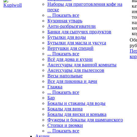
вы
Наборы для приготовления кофе на
ка
песке
и
... Показать все
то
Кухонная утварь
н
Анти-разбрызгиватели
кн
Банки для сыпучих продуктов
ко
Бутылки для воды
Общ
Бутылки для масла и уксуса
руб
Вертушки для специй
Пер
... Показать все
кор
Всё для дома и кухни
Аксессуары для ванной комнаты
Аксессуары для пылесосов
Весы напольные
Все для пикника и дачи
Глажка
... Показать все
Бар
Бокалы и стаканы для воды
Бокалы для вина
Бокалы для виски и коньяка
Фужеры и бокалы для шампанского
Стопки и рюмки
... Показать все
Акции