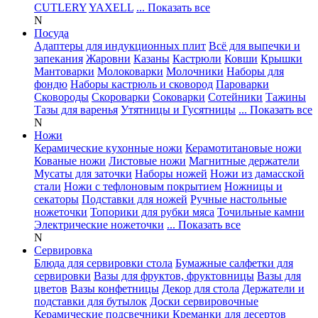
CUTLERY
YAXELL
... Показать все
N
Посуда
Адаптеры для индукционных плит
Всё для выпечки и
запекания
Жаровни
Казаны
Кастрюли
Ковши
Крышки
Мантоварки
Молоковарки
Молочники
Наборы для
фондю
Наборы кастрюль и сковород
Пароварки
Сковороды
Скороварки
Соковарки
Сотейники
Тажины
Тазы для варенья
Утятницы и Гусятницы
... Показать все
N
Ножи
Керамические кухонные ножи
Керамотитановые ножи
Кованые ножи
Листовые ножи
Магнитные держатели
Мусаты для заточки
Наборы ножей
Ножи из дамасской
стали
Ножи с тефлоновым покрытием
Ножницы и
секаторы
Подставки для ножей
Ручные настольные
ножеточки
Топорики для рубки мяса
Точильные камни
Электрические ножеточки
... Показать все
N
Сервировка
Блюда для сервировки стола
Бумажные салфетки для
сервировки
Вазы для фруктов, фруктовницы
Вазы для
цветов
Вазы конфетницы
Декор для стола
Держатели и
подставки для бутылок
Доски сервировочные
Керамические подсвечники
Креманки для десертов