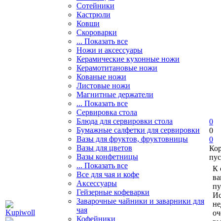
Сотейники
Кастрюли
Ковши
Скороварки
... Показать все
Ножи и аксессуары
Керамические кухонные ножи
Керамотитановые ножи
Кованые ножи
Листовые ножи
Магнитные держатели
... Показать все
Сервировка стола
Блюда для сервировки стола
0
Бумажные салфетки для сервировки
0
Вазы для фруктов, фруктовницы
0
Вазы для цветов
Ко
Вазы конфетницы
пус
... Показать все
К 
Все для чая и кофе
ва
Аксессуары
пу
Гейзерные кофеварки
Ис
Заварочные чайники и заварники для
не
чая
оч
Кофейники