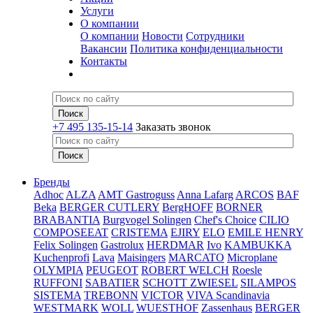
Услуги
О компании
О компании
Новости
Сотрудники
Вакансии
Политика конфиденциальности
Контакты
+7 495 135-15-14
Заказать звонок
Бренды
Adhoc
ALZA
AMT Gastroguss
Anna Lafarg
ARCOS
BAF
Beka
BERGER CUTLERY
BergHOFF
BORNER
BRABANTIA
Burgvogel Solingen
Chef's Choice
CILIO
COMPOSEEAT
CRISTEMA
EJIRY
ELO
EMILE HENRY
Felix Solingen
Gastrolux
HERDMAR
Ivo
KAMBUKKA
Kuchenprofi
Lava
Maisingers
MARCATO
Microplane
OLYMPIA
PEUGEOT
ROBERT WELCH
Roesle
RUFFONI
SABATIER
SCHOTT ZWIESEL
SILAMPOS
SISTEMA
TREBONN
VICTOR
VIVA Scandinavia
WESTMARK
WOLL
WUESTHOF
Zassenhaus
BERGER