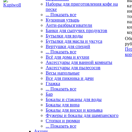
вы
Наборы для приготовления кофе на
ка
песке
и
... Показать все
то
Кухонная утварь
н
Анти-разбрызгиватели
кн
Банки для сыпучих продуктов
ко
Бутылки для воды
Общ
Бутылки для масла и уксуса
руб
Вертушки для специй
Пер
... Показать все
кор
Всё для дома и кухни
Аксессуары для ванной комнаты
Аксессуары для пылесосов
Весы напольные
Все для пикника и дачи
Глажка
... Показать все
Бар
Бокалы и стаканы для воды
Бокалы для вина
Бокалы для виски и коньяка
Фужеры и бокалы для шампанского
Стопки и рюмки
... Показать все
Акции