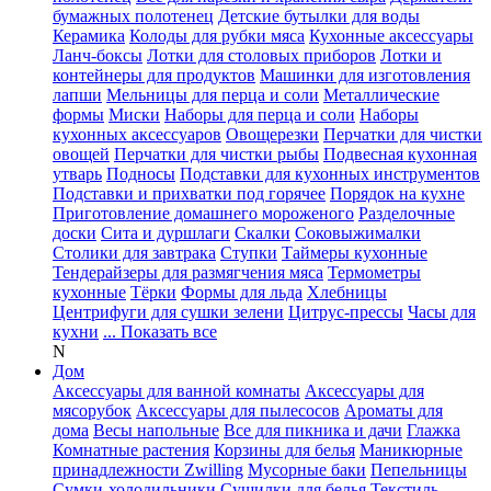
бумажных полотенец
Детские бутылки для воды
Керамика
Колоды для рубки мяса
Кухонные аксессуары
Ланч-боксы
Лотки для столовых приборов
Лотки и
контейнеры для продуктов
Машинки для изготовления
лапши
Мельницы для перца и соли
Металлические
формы
Миски
Наборы для перца и соли
Наборы
кухонных аксессуаров
Овощерезки
Перчатки для чистки
овощей
Перчатки для чистки рыбы
Подвесная кухонная
утварь
Подносы
Подставки для кухонных инструментов
Подставки и прихватки под горячее
Порядок на кухне
Приготовление домашнего мороженого
Разделочные
доски
Сита и дуршлаги
Скалки
Соковыжималки
Столики для завтрака
Ступки
Таймеры кухонные
Тендерайзеры для размягчения мяса
Термометры
кухонные
Тёрки
Формы для льда
Хлебницы
Центрифуги для сушки зелени
Цитрус-прессы
Часы для
кухни
... Показать все
N
Дом
Аксессуары для ванной комнаты
Аксессуары для
мясорубок
Аксессуары для пылесосов
Ароматы для
дома
Весы напольные
Все для пикника и дачи
Глажка
Комнатные растения
Корзины для белья
Маникюрные
принадлежности Zwilling
Мусорные баки
Пепельницы
Сумки-холодильники
Сушилки для белья
Текстиль