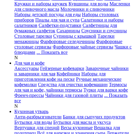
Кружки и наборы кружек
Кувшины для воды
Масленки
для сливочного масла
Молочники и сливочники
Наборы детской посуды для еды
Наборы столовых
приборов
Пиалы для чая и супа
Салатники и наборы
салатников
Салфетки-подставки
Салфетницы для
бумажных салфеток
Сахарницы
Соусники и соусницы
Столовые тарелки
Супницы с крышкой
Тарелки
менажницы
Фарфоровые селедочницы
Фарфоровые
столовые сервизы
Фарфоровые чайные сервизы
Чашки с
блюдцами
... Показать все
N
Для чая и кофе
Аксессуары
Гейзерные кофеварки
Заварочные чайники
и заварники для чая
Кофейники
Наборы для
приготовления кофе на песке
Ручные механические
кофемолки
Средства для очистки кофемашин
Термосы
для чая и кофе, чайники термосы
Турки для варки кофе
Френч-прессы
Чайники для газовой плиты
... Показать
все
N
Кухонная утварь
Анти-разбрызгиватели
Банки для сыпучих продуктов
Бутылки для воды
Бутылки для масла и уксуса
Вертушки для специй
Весы кухонные
Вешалка для
полотенец
Всё для нарезки и хранения сыра
Держатели