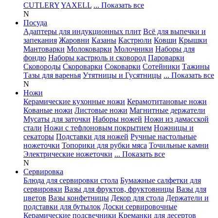
CUTLERY
YAXELL
... Показать все
N
Посуда
Адаптеры для индукционных плит
Всё для выпечки и
запекания
Жаровни
Казаны
Кастрюли
Ковши
Крышки
Мантоварки
Молоковарки
Молочники
Наборы для
фондю
Наборы кастрюль и сковород
Пароварки
Сковороды
Скороварки
Соковарки
Сотейники
Тажины
Тазы для варенья
Утятницы и Гусятницы
... Показать все
N
Ножи
Керамические кухонные ножи
Керамотитановые ножи
Кованые ножи
Листовые ножи
Магнитные держатели
Мусаты для заточки
Наборы ножей
Ножи из дамасской
стали
Ножи с тефлоновым покрытием
Ножницы и
секаторы
Подставки для ножей
Ручные настольные
ножеточки
Топорики для рубки мяса
Точильные камни
Электрические ножеточки
... Показать все
N
Сервировка
Блюда для сервировки стола
Бумажные салфетки для
сервировки
Вазы для фруктов, фруктовницы
Вазы для
цветов
Вазы конфетницы
Декор для стола
Держатели и
подставки для бутылок
Доски сервировочные
Керамические подсвечники
Креманки для десертов