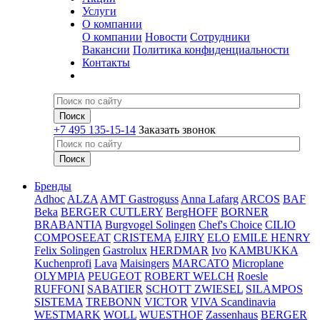
Услуги
О компании
О компании
Новости
Сотрудники
Вакансии
Политика конфиденциальности
Контакты
+7 495 135-15-14
Заказать звонок
Бренды
Adhoc
ALZA
AMT Gastroguss
Anna Lafarg
ARCOS
BAF
Beka
BERGER CUTLERY
BergHOFF
BORNER
BRABANTIA
Burgvogel Solingen
Chef's Choice
CILIO
COMPOSEEAT
CRISTEMA
EJIRY
ELO
EMILE HENRY
Felix Solingen
Gastrolux
HERDMAR
Ivo
KAMBUKKA
Kuchenprofi
Lava
Maisingers
MARCATO
Microplane
OLYMPIA
PEUGEOT
ROBERT WELCH
Roesle
RUFFONI
SABATIER
SCHOTT ZWIESEL
SILAMPOS
SISTEMA
TREBONN
VICTOR
VIVA Scandinavia
WESTMARK
WOLL
WUESTHOF
Zassenhaus
BERGER