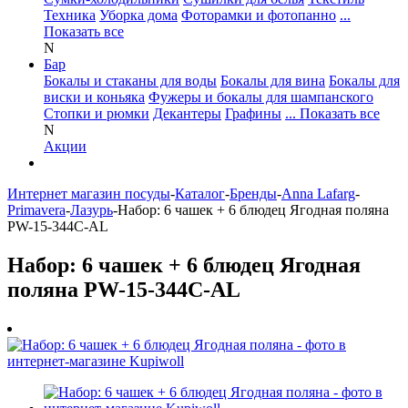
Техника
Уборка дома
Фоторамки и фотопанно
...
Показать все
N
Бар
Бокалы и стаканы для воды
Бокалы для вина
Бокалы для
виски и коньяка
Фужеры и бокалы для шампанского
Стопки и рюмки
Декантеры
Графины
... Показать все
N
Акции
Интернет магазин посуды
-
Каталог
-
Бренды
-
Anna Lafarg
-
Primavera
-
Лазурь
-
Набор: 6 чашек + 6 блюдец Ягодная поляна
PW-15-344C-AL
Набор: 6 чашек + 6 блюдец Ягодная
поляна PW-15-344C-AL