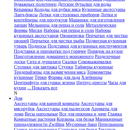
бумажных полотенец
Детские бутылки для воды
Керамика
Колоды для рубки мяса
Кухонные аксессуары
Ланч-боксы
Лотки для столовых приборов
Лотки и
контейнеры для продуктов
Машинки для изготовления
лапши
Мельницы для перца и соли
Металлические
формы
Миски
Наборы для перца и соли
Наборы
кухонных аксессуаров
Овощерезки
Перчатки для чистки
овощей
Перчатки для чистки рыбы
Подвесная кухонная
утварь
Подносы
Подставки для кухонных инструментов
Подставки и прихватки под горячее
Порядок на кухне
Приготовление домашнего мороженого
Разделочные
доски
Сита и дуршлаги
Скалки
Соковыжималки
Столики для завтрака
Ступки
Таймеры кухонные
Тендерайзеры для размягчения мяса
Термометры
кухонные
Тёрки
Формы для льда
Хлебницы
Центрифуги для сушки зелени
Цитрус-прессы
Часы для
кухни
... Показать все
N
Дом
Аксессуары для ванной комнаты
Аксессуары для
мясорубок
Аксессуары для пылесосов
Ароматы для
дома
Весы напольные
Все для пикника и дачи
Глажка
Комнатные растения
Корзины для белья
Маникюрные
принадлежности Zwilling
Мусорные баки
Пепельницы
Сумки-холодильники
Сушилки для белья
Текстиль