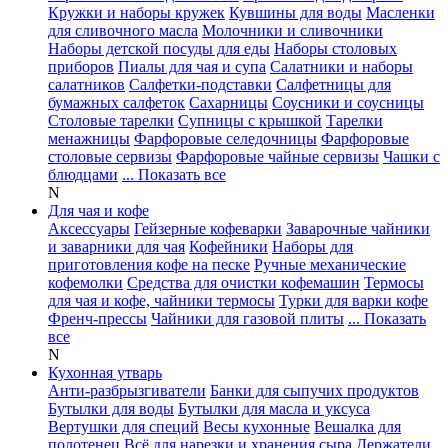
Кружки и наборы кружек
Кувшины для воды
Масленки
для сливочного масла
Молочники и сливочники
Наборы детской посуды для еды
Наборы столовых
приборов
Пиалы для чая и супа
Салатники и наборы
салатников
Салфетки-подставки
Салфетницы для
бумажных салфеток
Сахарницы
Соусники и соусницы
Столовые тарелки
Супницы с крышкой
Тарелки
менажницы
Фарфоровые селедочницы
Фарфоровые
столовые сервизы
Фарфоровые чайные сервизы
Чашки с
блюдцами
... Показать все
N
Для чая и кофе
Аксессуары
Гейзерные кофеварки
Заварочные чайники
и заварники для чая
Кофейники
Наборы для
приготовления кофе на песке
Ручные механические
кофемолки
Средства для очистки кофемашин
Термосы
для чая и кофе, чайники термосы
Турки для варки кофе
Френч-прессы
Чайники для газовой плиты
... Показать
все
N
Кухонная утварь
Анти-разбрызгиватели
Банки для сыпучих продуктов
Бутылки для воды
Бутылки для масла и уксуса
Вертушки для специй
Весы кухонные
Вешалка для
полотенец
Всё для нарезки и хранения сыра
Держатели