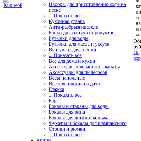
вы
Наборы для приготовления кофе на
ка
песке
и
... Показать все
то
Кухонная утварь
н
Анти-разбрызгиватели
кн
Банки для сыпучих продуктов
ко
Бутылки для воды
Общ
Бутылки для масла и уксуса
руб
Вертушки для специй
Пер
... Показать все
кор
Всё для дома и кухни
Аксессуары для ванной комнаты
Аксессуары для пылесосов
Весы напольные
Все для пикника и дачи
Глажка
... Показать все
Бар
Бокалы и стаканы для воды
Бокалы для вина
Бокалы для виски и коньяка
Фужеры и бокалы для шампанского
Стопки и рюмки
... Показать все
Акции