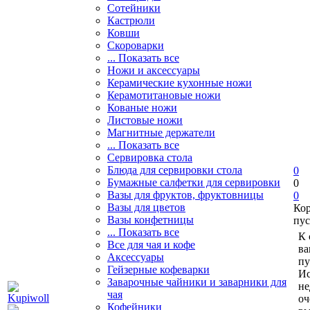
Сотейники
Кастрюли
Ковши
Скороварки
... Показать все
Ножи и аксессуары
Керамические кухонные ножи
Керамотитановые ножи
Кованые ножи
Листовые ножи
Магнитные держатели
... Показать все
Сервировка стола
Блюда для сервировки стола
0
Бумажные салфетки для сервировки
0
Вазы для фруктов, фруктовницы
0
Вазы для цветов
Ко
Вазы конфетницы
пус
... Показать все
К 
Все для чая и кофе
ва
Аксессуары
пу
Гейзерные кофеварки
Ис
Заварочные чайники и заварники для
не
чая
оч
Кофейники