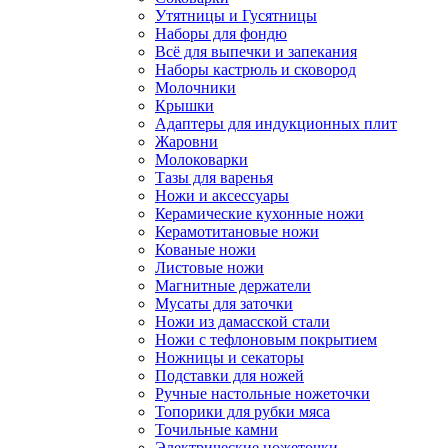
Утятницы и Гусятницы
Наборы для фондю
Всё для выпечки и запекания
Наборы кастрюль и сковород
Молочники
Крышки
Адаптеры для индукционных плит
Жаровни
Молоковарки
Тазы для варенья
Ножи и аксессуары
Керамические кухонные ножи
Керамотитановые ножи
Кованые ножи
Листовые ножи
Магнитные держатели
Мусаты для заточки
Ножи из дамасской стали
Ножи с тефлоновым покрытием
Ножницы и секаторы
Подставки для ножей
Ручные настольные ножеточки
Топорики для рубки мяса
Точильные камни
Электрические ножеточки