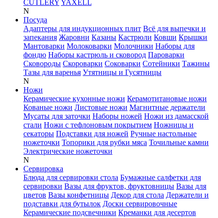
CUTLERY
YAXELL
N
Посуда
Адаптеры для индукционных плит
Всё для выпечки и
запекания
Жаровни
Казаны
Кастрюли
Ковши
Крышки
Мантоварки
Молоковарки
Молочники
Наборы для
фондю
Наборы кастрюль и сковород
Пароварки
Сковороды
Скороварки
Соковарки
Сотейники
Тажины
Тазы для варенья
Утятницы и Гусятницы
N
Ножи
Керамические кухонные ножи
Керамотитановые ножи
Кованые ножи
Листовые ножи
Магнитные держатели
Мусаты для заточки
Наборы ножей
Ножи из дамасской
стали
Ножи с тефлоновым покрытием
Ножницы и
секаторы
Подставки для ножей
Ручные настольные
ножеточки
Топорики для рубки мяса
Точильные камни
Электрические ножеточки
N
Сервировка
Блюда для сервировки стола
Бумажные салфетки для
сервировки
Вазы для фруктов, фруктовницы
Вазы для
цветов
Вазы конфетницы
Декор для стола
Держатели и
подставки для бутылок
Доски сервировочные
Керамические подсвечники
Креманки для десертов