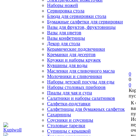
Наборы ножей
Сервировка стола
Блюда для сервировки стола
Бумажные салфетки для сервировки
Вазы для фруктов, фруктовницы
Вазы для цветов
Вазы конфетницы
Декор для стола
Керамические подсвечники
Креманки для десертов
Кружки и наборы кружек
Кувшины для воды
Масленки для сливочного масла
0
Молочники и сливочники
0
Наборы детской посуды для еды
0
Наборы столовых приборов
Ко
Пиалы для чая и супа
пус
Салатники и наборы салатников
К 
Салфетки-подставки
ва
Салфетницы для бумажных салфеток
пу
Сахарницы
Ис
Соусники и соусницы
не
Столовые тарелки
оч
Супницы с крышкой
вы