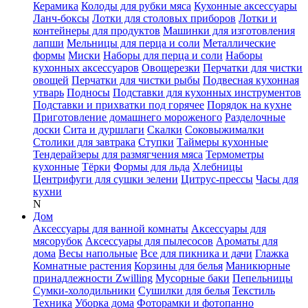
Керамика
Колоды для рубки мяса
Кухонные аксессуары
Ланч-боксы
Лотки для столовых приборов
Лотки и
контейнеры для продуктов
Машинки для изготовления
лапши
Мельницы для перца и соли
Металлические
формы
Миски
Наборы для перца и соли
Наборы
кухонных аксессуаров
Овощерезки
Перчатки для чистки
овощей
Перчатки для чистки рыбы
Подвесная кухонная
утварь
Подносы
Подставки для кухонных инструментов
Подставки и прихватки под горячее
Порядок на кухне
Приготовление домашнего мороженого
Разделочные
доски
Сита и дуршлаги
Скалки
Соковыжималки
Столики для завтрака
Ступки
Таймеры кухонные
Тендерайзеры для размягчения мяса
Термометры
кухонные
Тёрки
Формы для льда
Хлебницы
Центрифуги для сушки зелени
Цитрус-прессы
Часы для
кухни
N
Дом
Аксессуары для ванной комнаты
Аксессуары для
мясорубок
Аксессуары для пылесосов
Ароматы для
дома
Весы напольные
Все для пикника и дачи
Глажка
Комнатные растения
Корзины для белья
Маникюрные
принадлежности Zwilling
Мусорные баки
Пепельницы
Сумки-холодильники
Сушилки для белья
Текстиль
Техника
Уборка дома
Фоторамки и фотопанно