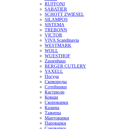
RUFFONI
SABATIER
SCHOTT ZWIESEL
SILAMPOS
SISTEMA
TREBONN
VICTOR
VIVA Scandinavia
WESTMARK
WOLL
WUESTHOF
Zassenhaus
BERGER CUTLERY
YAXELL
Посуда
Сковороды
Сотейники
Кастрюли
Ковши
Скороварки
Казаны
Тажины
Мантоварки
Пароварки
Соковарки