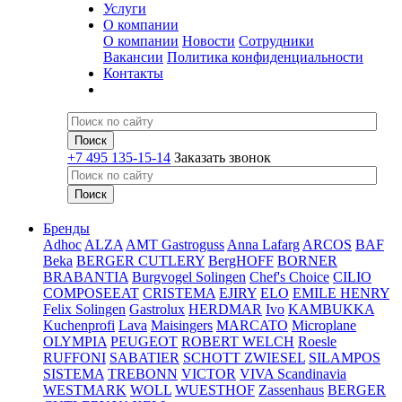
Услуги
О компании
О компании
Новости
Сотрудники
Вакансии
Политика конфиденциальности
Контакты
+7 495 135-15-14
Заказать звонок
Бренды
Adhoc
ALZA
AMT Gastroguss
Anna Lafarg
ARCOS
BAF
Beka
BERGER CUTLERY
BergHOFF
BORNER
BRABANTIA
Burgvogel Solingen
Chef's Choice
CILIO
COMPOSEEAT
CRISTEMA
EJIRY
ELO
EMILE HENRY
Felix Solingen
Gastrolux
HERDMAR
Ivo
KAMBUKKA
Kuchenprofi
Lava
Maisingers
MARCATO
Microplane
OLYMPIA
PEUGEOT
ROBERT WELCH
Roesle
RUFFONI
SABATIER
SCHOTT ZWIESEL
SILAMPOS
SISTEMA
TREBONN
VICTOR
VIVA Scandinavia
WESTMARK
WOLL
WUESTHOF
Zassenhaus
BERGER