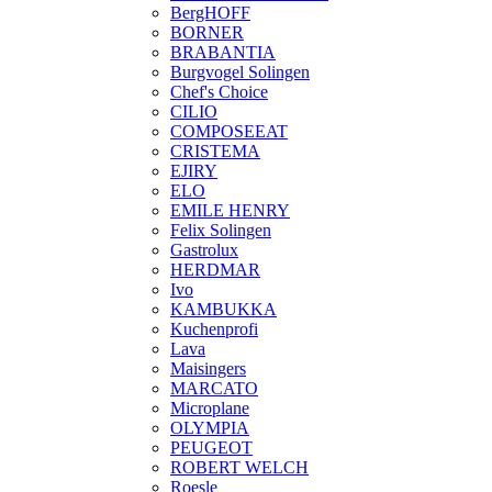
BergHOFF
BORNER
BRABANTIA
Burgvogel Solingen
Chef's Choice
CILIO
COMPOSEEAT
CRISTEMA
EJIRY
ELO
EMILE HENRY
Felix Solingen
Gastrolux
HERDMAR
Ivo
KAMBUKKA
Kuchenprofi
Lava
Maisingers
MARCATO
Microplane
OLYMPIA
PEUGEOT
ROBERT WELCH
Roesle