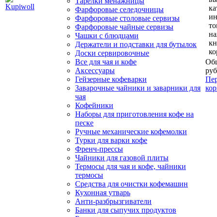
Тарелки менажницы
ка
Фарфоровые селедочницы
и
Фарфоровые столовые сервизы
то
Фарфоровые чайные сервизы
н
Чашки с блюдцами
кн
Держатели и подставки для бутылок
ко
Доски сервировочные
Все для чая и кофе
Общ
Аксессуары
руб
Гейзерные кофеварки
Пер
Заварочные чайники и заварники для
кор
чая
Кофейники
Наборы для приготовления кофе на
песке
Ручные механические кофемолки
Турки для варки кофе
Френч-прессы
Чайники для газовой плиты
Термосы для чая и кофе, чайники
термосы
Средства для очистки кофемашин
Кухонная утварь
Анти-разбрызгиватели
Банки для сыпучих продуктов