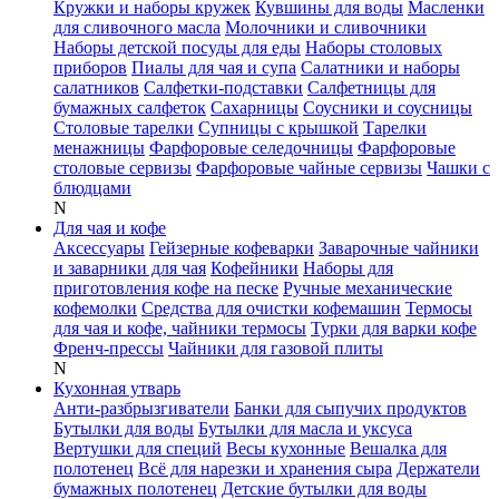
Кружки и наборы кружек
Кувшины для воды
Масленки
для сливочного масла
Молочники и сливочники
Наборы детской посуды для еды
Наборы столовых
приборов
Пиалы для чая и супа
Салатники и наборы
салатников
Салфетки-подставки
Салфетницы для
бумажных салфеток
Сахарницы
Соусники и соусницы
Столовые тарелки
Супницы с крышкой
Тарелки
менажницы
Фарфоровые селедочницы
Фарфоровые
столовые сервизы
Фарфоровые чайные сервизы
Чашки с
блюдцами
N
Для чая и кофе
Аксессуары
Гейзерные кофеварки
Заварочные чайники
и заварники для чая
Кофейники
Наборы для
приготовления кофе на песке
Ручные механические
кофемолки
Средства для очистки кофемашин
Термосы
для чая и кофе, чайники термосы
Турки для варки кофе
Френч-прессы
Чайники для газовой плиты
N
Кухонная утварь
Анти-разбрызгиватели
Банки для сыпучих продуктов
Бутылки для воды
Бутылки для масла и уксуса
Вертушки для специй
Весы кухонные
Вешалка для
полотенец
Всё для нарезки и хранения сыра
Держатели
бумажных полотенец
Детские бутылки для воды