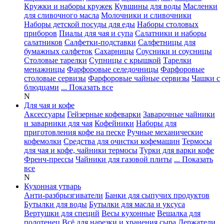
Кружки и наборы кружек
Кувшины для воды
Масленки
для сливочного масла
Молочники и сливочники
Наборы детской посуды для еды
Наборы столовых
приборов
Пиалы для чая и супа
Салатники и наборы
салатников
Салфетки-подставки
Салфетницы для
бумажных салфеток
Сахарницы
Соусники и соусницы
Столовые тарелки
Супницы с крышкой
Тарелки
менажницы
Фарфоровые селедочницы
Фарфоровые
столовые сервизы
Фарфоровые чайные сервизы
Чашки с
блюдцами
... Показать все
N
Для чая и кофе
Аксессуары
Гейзерные кофеварки
Заварочные чайники
и заварники для чая
Кофейники
Наборы для
приготовления кофе на песке
Ручные механические
кофемолки
Средства для очистки кофемашин
Термосы
для чая и кофе, чайники термосы
Турки для варки кофе
Френч-прессы
Чайники для газовой плиты
... Показать
все
N
Кухонная утварь
Анти-разбрызгиватели
Банки для сыпучих продуктов
Бутылки для воды
Бутылки для масла и уксуса
Вертушки для специй
Весы кухонные
Вешалка для
полотенец
Всё для нарезки и хранения сыра
Держатели