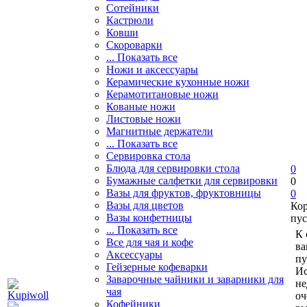
Сотейники
Кастрюли
Ковши
Скороварки
... Показать все
Ножи и аксессуары
Керамические кухонные ножи
Керамотитановые ножи
Кованые ножи
Листовые ножи
Магнитные держатели
... Показать все
Сервировка стола
Блюда для сервировки стола
0
Бумажные салфетки для сервировки
0
Вазы для фруктов, фруктовницы
0
Вазы для цветов
Ко
Вазы конфетницы
пус
... Показать все
К 
Все для чая и кофе
ва
Аксессуары
пу
Гейзерные кофеварки
Ис
Заварочные чайники и заварники для
не
чая
оч
Кофейники