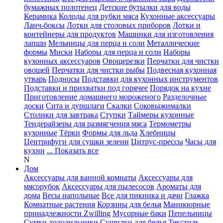
бумажных полотенец
Детские бутылки для воды
Керамика
Колоды для рубки мяса
Кухонные аксессуары
Ланч-боксы
Лотки для столовых приборов
Лотки и
контейнеры для продуктов
Машинки для изготовления
лапши
Мельницы для перца и соли
Металлические
формы
Миски
Наборы для перца и соли
Наборы
кухонных аксессуаров
Овощерезки
Перчатки для чистки
овощей
Перчатки для чистки рыбы
Подвесная кухонная
утварь
Подносы
Подставки для кухонных инструментов
Подставки и прихватки под горячее
Порядок на кухне
Приготовление домашнего мороженого
Разделочные
доски
Сита и дуршлаги
Скалки
Соковыжималки
Столики для завтрака
Ступки
Таймеры кухонные
Тендерайзеры для размягчения мяса
Термометры
кухонные
Тёрки
Формы для льда
Хлебницы
Центрифуги для сушки зелени
Цитрус-прессы
Часы для
кухни
... Показать все
N
Дом
Аксессуары для ванной комнаты
Аксессуары для
мясорубок
Аксессуары для пылесосов
Ароматы для
дома
Весы напольные
Все для пикника и дачи
Глажка
Комнатные растения
Корзины для белья
Маникюрные
принадлежности Zwilling
Мусорные баки
Пепельницы
Сумки-холодильники
Сушилки для белья
Текстиль