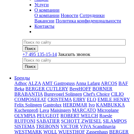
Услуги
О компании
О компании
Новости
Сотрудники
Вакансии
Политика конфиденциальности
Контакты
+7 495 135-15-14
Заказать звонок
Бренды
Adhoc
ALZA
AMT Gastroguss
Anna Lafarg
ARCOS
BAF
Beka
BERGER CUTLERY
BergHOFF
BORNER
BRABANTIA
Burgvogel Solingen
Chef's Choice
CILIO
COMPOSEEAT
CRISTEMA
EJIRY
ELO
EMILE HENRY
Felix Solingen
Gastrolux
HERDMAR
Ivo
KAMBUKKA
Kuchenprofi
Lava
Maisingers
MARCATO
Microplane
OLYMPIA
PEUGEOT
ROBERT WELCH
Roesle
RUFFONI
SABATIER
SCHOTT ZWIESEL
SILAMPOS
SISTEMA
TREBONN
VICTOR
VIVA Scandinavia
WESTMARK
WOLL
WUESTHOF
Zassenhaus
BERGER