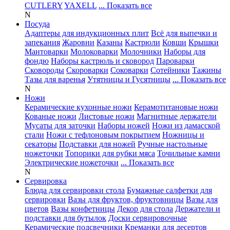
CUTLERY
YAXELL
... Показать все
N
Посуда
Адаптеры для индукционных плит
Всё для выпечки и
запекания
Жаровни
Казаны
Кастрюли
Ковши
Крышки
Мантоварки
Молоковарки
Молочники
Наборы для
фондю
Наборы кастрюль и сковород
Пароварки
Сковороды
Скороварки
Соковарки
Сотейники
Тажины
Тазы для варенья
Утятницы и Гусятницы
... Показать все
N
Ножи
Керамические кухонные ножи
Керамотитановые ножи
Кованые ножи
Листовые ножи
Магнитные держатели
Мусаты для заточки
Наборы ножей
Ножи из дамасской
стали
Ножи с тефлоновым покрытием
Ножницы и
секаторы
Подставки для ножей
Ручные настольные
ножеточки
Топорики для рубки мяса
Точильные камни
Электрические ножеточки
... Показать все
N
Сервировка
Блюда для сервировки стола
Бумажные салфетки для
сервировки
Вазы для фруктов, фруктовницы
Вазы для
цветов
Вазы конфетницы
Декор для стола
Держатели и
подставки для бутылок
Доски сервировочные
Керамические подсвечники
Креманки для десертов