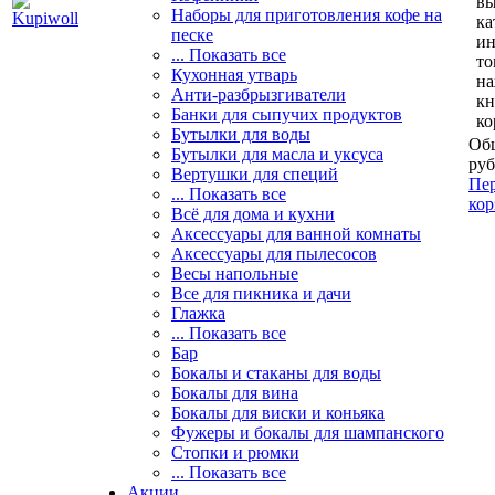
вы
Наборы для приготовления кофе на
ка
песке
и
... Показать все
то
Кухонная утварь
н
Анти-разбрызгиватели
кн
Банки для сыпучих продуктов
ко
Бутылки для воды
Общ
Бутылки для масла и уксуса
руб
Вертушки для специй
Пер
... Показать все
кор
Всё для дома и кухни
Аксессуары для ванной комнаты
Аксессуары для пылесосов
Весы напольные
Все для пикника и дачи
Глажка
... Показать все
Бар
Бокалы и стаканы для воды
Бокалы для вина
Бокалы для виски и коньяка
Фужеры и бокалы для шампанского
Стопки и рюмки
... Показать все
Акции