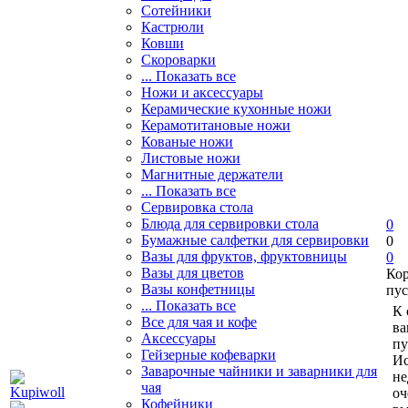
Сотейники
Кастрюли
Ковши
Скороварки
... Показать все
Ножи и аксессуары
Керамические кухонные ножи
Керамотитановые ножи
Кованые ножи
Листовые ножи
Магнитные держатели
... Показать все
Сервировка стола
Блюда для сервировки стола
0
Бумажные салфетки для сервировки
0
Вазы для фруктов, фруктовницы
0
Вазы для цветов
Ко
Вазы конфетницы
пус
... Показать все
К 
Все для чая и кофе
ва
Аксессуары
пу
Гейзерные кофеварки
Ис
Заварочные чайники и заварники для
не
чая
оч
Кофейники