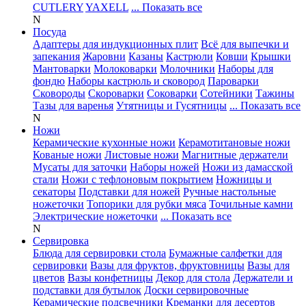
CUTLERY
YAXELL
... Показать все
N
Посуда
Адаптеры для индукционных плит
Всё для выпечки и
запекания
Жаровни
Казаны
Кастрюли
Ковши
Крышки
Мантоварки
Молоковарки
Молочники
Наборы для
фондю
Наборы кастрюль и сковород
Пароварки
Сковороды
Скороварки
Соковарки
Сотейники
Тажины
Тазы для варенья
Утятницы и Гусятницы
... Показать все
N
Ножи
Керамические кухонные ножи
Керамотитановые ножи
Кованые ножи
Листовые ножи
Магнитные держатели
Мусаты для заточки
Наборы ножей
Ножи из дамасской
стали
Ножи с тефлоновым покрытием
Ножницы и
секаторы
Подставки для ножей
Ручные настольные
ножеточки
Топорики для рубки мяса
Точильные камни
Электрические ножеточки
... Показать все
N
Сервировка
Блюда для сервировки стола
Бумажные салфетки для
сервировки
Вазы для фруктов, фруктовницы
Вазы для
цветов
Вазы конфетницы
Декор для стола
Держатели и
подставки для бутылок
Доски сервировочные
Керамические подсвечники
Креманки для десертов