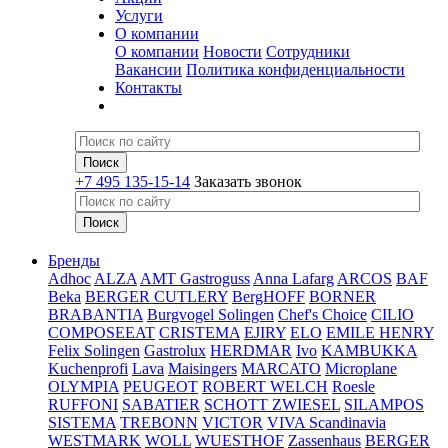
Услуги
О компании
О компании
Новости
Сотрудники
Вакансии
Политика конфиденциальности
Контакты
+7 495 135-15-14
Заказать звонок
Бренды
Adhoc
ALZA
AMT Gastroguss
Anna Lafarg
ARCOS
BAF
Beka
BERGER CUTLERY
BergHOFF
BORNER
BRABANTIA
Burgvogel Solingen
Chef's Choice
CILIO
COMPOSEEAT
CRISTEMA
EJIRY
ELO
EMILE HENRY
Felix Solingen
Gastrolux
HERDMAR
Ivo
KAMBUKKA
Kuchenprofi
Lava
Maisingers
MARCATO
Microplane
OLYMPIA
PEUGEOT
ROBERT WELCH
Roesle
RUFFONI
SABATIER
SCHOTT ZWIESEL
SILAMPOS
SISTEMA
TREBONN
VICTOR
VIVA Scandinavia
WESTMARK
WOLL
WUESTHOF
Zassenhaus
BERGER