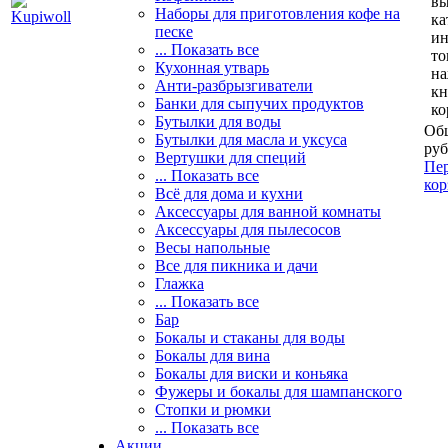
вы
Наборы для приготовления кофе на
ка
песке
и
... Показать все
то
Кухонная утварь
н
Анти-разбрызгиватели
кн
Банки для сыпучих продуктов
ко
Бутылки для воды
Общ
Бутылки для масла и уксуса
руб
Вертушки для специй
Пер
... Показать все
кор
Всё для дома и кухни
Аксессуары для ванной комнаты
Аксессуары для пылесосов
Весы напольные
Все для пикника и дачи
Глажка
... Показать все
Бар
Бокалы и стаканы для воды
Бокалы для вина
Бокалы для виски и коньяка
Фужеры и бокалы для шампанского
Стопки и рюмки
... Показать все
Акции