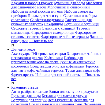
Кружки и наборы кружек
Кувшины для воды
Масленки
для сливочного масла
Молочники и сливочники
Наборы детской посуды для еды
Наборы столовых
приборов
Пиалы для чая и супа
Салатники и наборы
салатников
Салфетки-подставки
Салфетницы для
бумажных салфеток
Сахарницы
Соусники и соусницы
Столовые тарелки
Супницы с крышкой
Тарелки
менажницы
Фарфоровые селедочницы
Фарфоровые
столовые сервизы
Фарфоровые чайные сервизы
Чашки с
блюдцами
... Показать все
N
Для чая и кофе
Аксессуары
Гейзерные кофеварки
Заварочные чайники
и заварники для чая
Кофейники
Наборы для
приготовления кофе на песке
Ручные механические
кофемолки
Средства для очистки кофемашин
Термосы
для чая и кофе, чайники термосы
Турки для варки кофе
Френч-прессы
Чайники для газовой плиты
... Показать
все
N
Кухонная утварь
Анти-разбрызгиватели
Банки для сыпучих продуктов
Бутылки для воды
Бутылки для масла и уксуса
Вертушки для специй
Весы кухонные
Вешалка для
полотенец
Всё для нарезки и хранения сыра
Держатели