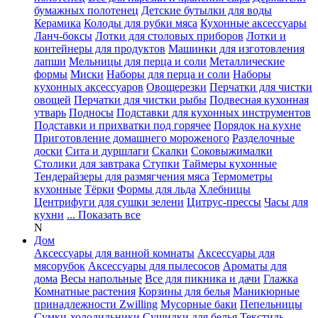
бумажных полотенец
Детские бутылки для воды
Керамика
Колоды для рубки мяса
Кухонные аксессуары
Ланч-боксы
Лотки для столовых приборов
Лотки и
контейнеры для продуктов
Машинки для изготовления
лапши
Мельницы для перца и соли
Металлические
формы
Миски
Наборы для перца и соли
Наборы
кухонных аксессуаров
Овощерезки
Перчатки для чистки
овощей
Перчатки для чистки рыбы
Подвесная кухонная
утварь
Подносы
Подставки для кухонных инструментов
Подставки и прихватки под горячее
Порядок на кухне
Приготовление домашнего мороженого
Разделочные
доски
Сита и дуршлаги
Скалки
Соковыжималки
Столики для завтрака
Ступки
Таймеры кухонные
Тендерайзеры для размягчения мяса
Термометры
кухонные
Тёрки
Формы для льда
Хлебницы
Центрифуги для сушки зелени
Цитрус-прессы
Часы для
кухни
... Показать все
N
Дом
Аксессуары для ванной комнаты
Аксессуары для
мясорубок
Аксессуары для пылесосов
Ароматы для
дома
Весы напольные
Все для пикника и дачи
Глажка
Комнатные растения
Корзины для белья
Маникюрные
принадлежности Zwilling
Мусорные баки
Пепельницы
Сумки-холодильники
Сушилки для белья
Текстиль