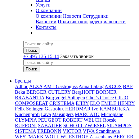
Услуги
О компании
О компании
Новости
Сотрудники
Вакансии
Политика конфиденциальности
Контакты
+7 495 135-15-14
Заказать звонок
Бренды
Adhoc
ALZA
AMT Gastroguss
Anna Lafarg
ARCOS
BAF
Beka
BERGER CUTLERY
BergHOFF
BORNER
BRABANTIA
Burgvogel Solingen
Chef's Choice
CILIO
COMPOSEEAT
CRISTEMA
EJIRY
ELO
EMILE HENRY
Felix Solingen
Gastrolux
HERDMAR
Ivo
KAMBUKKA
Kuchenprofi
Lava
Maisingers
MARCATO
Microplane
OLYMPIA
PEUGEOT
ROBERT WELCH
Roesle
RUFFONI
SABATIER
SCHOTT ZWIESEL
SILAMPOS
SISTEMA
TREBONN
VICTOR
VIVA Scandinavia
WESTMARK
WOLL
WUESTHOF
Zassenhaus
BERGER