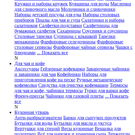
Кружки и наборы кружек
Кувшины для воды
Масленки
для сливочного масла
Молочники и сливочники
Наборы детской посуды для еды
Наборы столовых
приборов
Пиалы для чая и супа
Салатники и наборы
салатников
Салфетки-подставки
Салфетницы для
бумажных салфеток
Сахарницы
Соусники и соусницы
Столовые тарелки
Супницы с крышкой
Тарелки
менажницы
Фарфоровые селедочницы
Фарфоровые
столовые сервизы
Фарфоровые чайные сервизы
Чашки с
блюдцами
... Показать все
N
Для чая и кофе
Аксессуары
Гейзерные кофеварки
Заварочные чайники
и заварники для чая
Кофейники
Наборы для
приготовления кофе на песке
Ручные механические
кофемолки
Средства для очистки кофемашин
Термосы
для чая и кофе, чайники термосы
Турки для варки кофе
Френч-прессы
Чайники для газовой плиты
... Показать
все
N
Кухонная утварь
Анти-разбрызгиватели
Банки для сыпучих продуктов
Бутылки для воды
Бутылки для масла и уксуса
Вертушки для специй
Весы кухонные
Вешалка для
полотенец
Всё для нарезки и хранения сыра
Держатели