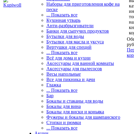
вы
Наборы для приготовления кофе на
ка
песке
и
... Показать все
то
Кухонная утварь
н
Анти-разбрызгиватели
кн
Банки для сыпучих продуктов
ко
Бутылки для воды
Общ
Бутылки для масла и уксуса
руб
Вертушки для специй
Пер
... Показать все
кор
Всё для дома и кухни
Аксессуары для ванной комнаты
Аксессуары для пылесосов
Весы напольные
Все для пикника и дачи
Глажка
... Показать все
Бар
Бокалы и стаканы для воды
Бокалы для вина
Бокалы для виски и коньяка
Фужеры и бокалы для шампанского
Стопки и рюмки
... Показать все
Акции