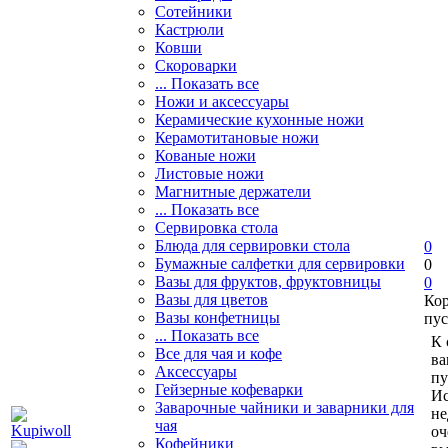
Сотейники
Кастрюли
Ковши
Скороварки
... Показать все
Ножи и аксессуары
Керамические кухонные ножи
Керамотитановые ножи
Кованые ножи
Листовые ножи
Магнитные держатели
... Показать все
Сервировка стола
Блюда для сервировки стола
0
Бумажные салфетки для сервировки
0
Вазы для фруктов, фруктовницы
0
Вазы для цветов
Ко
Вазы конфетницы
пус
... Показать все
К 
Все для чая и кофе
ва
Аксессуары
пу
Гейзерные кофеварки
Ис
Заварочные чайники и заварники для
не
чая
оч
Кофейники