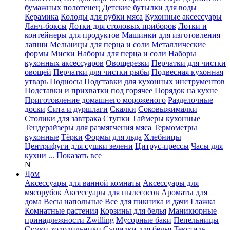
бумажных полотенец
Детские бутылки для воды
Керамика
Колоды для рубки мяса
Кухонные аксессуары
Ланч-боксы
Лотки для столовых приборов
Лотки и
контейнеры для продуктов
Машинки для изготовления
лапши
Мельницы для перца и соли
Металлические
формы
Миски
Наборы для перца и соли
Наборы
кухонных аксессуаров
Овощерезки
Перчатки для чистки
овощей
Перчатки для чистки рыбы
Подвесная кухонная
утварь
Подносы
Подставки для кухонных инструментов
Подставки и прихватки под горячее
Порядок на кухне
Приготовление домашнего мороженого
Разделочные
доски
Сита и дуршлаги
Скалки
Соковыжималки
Столики для завтрака
Ступки
Таймеры кухонные
Тендерайзеры для размягчения мяса
Термометры
кухонные
Тёрки
Формы для льда
Хлебницы
Центрифуги для сушки зелени
Цитрус-прессы
Часы для
кухни
... Показать все
N
Дом
Аксессуары для ванной комнаты
Аксессуары для
мясорубок
Аксессуары для пылесосов
Ароматы для
дома
Весы напольные
Все для пикника и дачи
Глажка
Комнатные растения
Корзины для белья
Маникюрные
принадлежности Zwilling
Мусорные баки
Пепельницы
Сумки-холодильники
Сушилки для белья
Текстиль