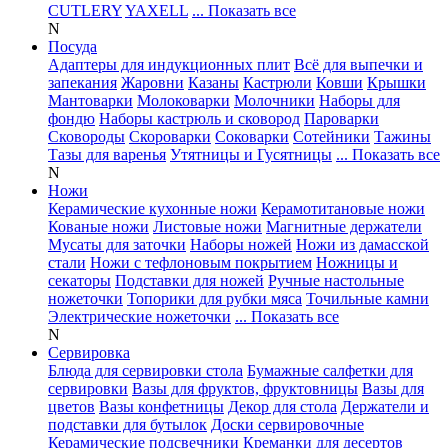
CUTLERY
YAXELL
... Показать все
N
Посуда
Адаптеры для индукционных плит
Всё для выпечки и
запекания
Жаровни
Казаны
Кастрюли
Ковши
Крышки
Мантоварки
Молоковарки
Молочники
Наборы для
фондю
Наборы кастрюль и сковород
Пароварки
Сковороды
Скороварки
Соковарки
Сотейники
Тажины
Тазы для варенья
Утятницы и Гусятницы
... Показать все
N
Ножи
Керамические кухонные ножи
Керамотитановые ножи
Кованые ножи
Листовые ножи
Магнитные держатели
Мусаты для заточки
Наборы ножей
Ножи из дамасской
стали
Ножи с тефлоновым покрытием
Ножницы и
секаторы
Подставки для ножей
Ручные настольные
ножеточки
Топорики для рубки мяса
Точильные камни
Электрические ножеточки
... Показать все
N
Сервировка
Блюда для сервировки стола
Бумажные салфетки для
сервировки
Вазы для фруктов, фруктовницы
Вазы для
цветов
Вазы конфетницы
Декор для стола
Держатели и
подставки для бутылок
Доски сервировочные
Керамические подсвечники
Креманки для десертов