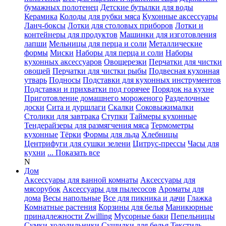
бумажных полотенец
Детские бутылки для воды
Керамика
Колоды для рубки мяса
Кухонные аксессуары
Ланч-боксы
Лотки для столовых приборов
Лотки и
контейнеры для продуктов
Машинки для изготовления
лапши
Мельницы для перца и соли
Металлические
формы
Миски
Наборы для перца и соли
Наборы
кухонных аксессуаров
Овощерезки
Перчатки для чистки
овощей
Перчатки для чистки рыбы
Подвесная кухонная
утварь
Подносы
Подставки для кухонных инструментов
Подставки и прихватки под горячее
Порядок на кухне
Приготовление домашнего мороженого
Разделочные
доски
Сита и дуршлаги
Скалки
Соковыжималки
Столики для завтрака
Ступки
Таймеры кухонные
Тендерайзеры для размягчения мяса
Термометры
кухонные
Тёрки
Формы для льда
Хлебницы
Центрифуги для сушки зелени
Цитрус-прессы
Часы для
кухни
... Показать все
N
Дом
Аксессуары для ванной комнаты
Аксессуары для
мясорубок
Аксессуары для пылесосов
Ароматы для
дома
Весы напольные
Все для пикника и дачи
Глажка
Комнатные растения
Корзины для белья
Маникюрные
принадлежности Zwilling
Мусорные баки
Пепельницы
Сумки-холодильники
Сушилки для белья
Текстиль