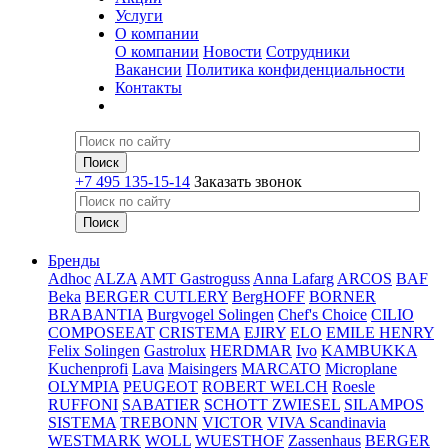
Услуги
О компании
О компании
Новости
Сотрудники
Вакансии
Политика конфиденциальности
Контакты
+7 495 135-15-14
Заказать звонок
Бренды
Adhoc
ALZA
AMT Gastroguss
Anna Lafarg
ARCOS
BAF
Beka
BERGER CUTLERY
BergHOFF
BORNER
BRABANTIA
Burgvogel Solingen
Chef's Choice
CILIO
COMPOSEEAT
CRISTEMA
EJIRY
ELO
EMILE HENRY
Felix Solingen
Gastrolux
HERDMAR
Ivo
KAMBUKKA
Kuchenprofi
Lava
Maisingers
MARCATO
Microplane
OLYMPIA
PEUGEOT
ROBERT WELCH
Roesle
RUFFONI
SABATIER
SCHOTT ZWIESEL
SILAMPOS
SISTEMA
TREBONN
VICTOR
VIVA Scandinavia
WESTMARK
WOLL
WUESTHOF
Zassenhaus
BERGER