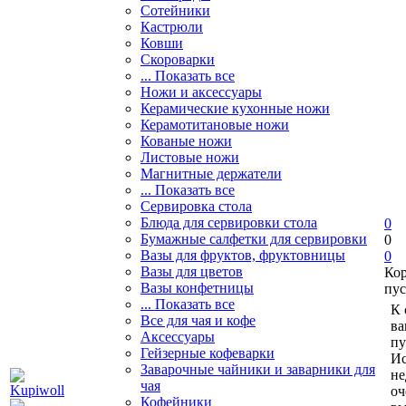
Сотейники
Кастрюли
Ковши
Скороварки
... Показать все
Ножи и аксессуары
Керамические кухонные ножи
Керамотитановые ножи
Кованые ножи
Листовые ножи
Магнитные держатели
... Показать все
Сервировка стола
Блюда для сервировки стола
0
Бумажные салфетки для сервировки
0
Вазы для фруктов, фруктовницы
0
Вазы для цветов
Ко
Вазы конфетницы
пус
... Показать все
К 
Все для чая и кофе
ва
Аксессуары
пу
Гейзерные кофеварки
Ис
Заварочные чайники и заварники для
не
чая
оч
Кофейники