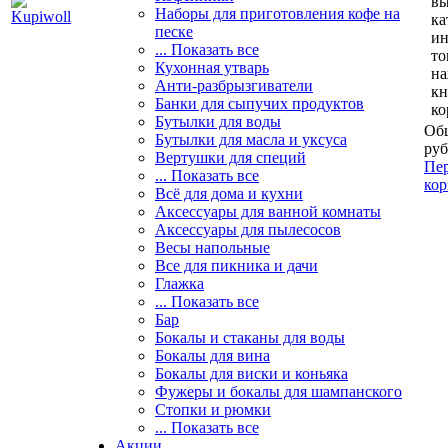
вы
Наборы для приготовления кофе на
ка
песке
и
... Показать все
то
Кухонная утварь
н
Анти-разбрызгиватели
кн
Банки для сыпучих продуктов
ко
Бутылки для воды
Общ
Бутылки для масла и уксуса
руб
Вертушки для специй
Пер
... Показать все
кор
Всё для дома и кухни
Аксессуары для ванной комнаты
Аксессуары для пылесосов
Весы напольные
Все для пикника и дачи
Глажка
... Показать все
Бар
Бокалы и стаканы для воды
Бокалы для вина
Бокалы для виски и коньяка
Фужеры и бокалы для шампанского
Стопки и рюмки
... Показать все
Акции