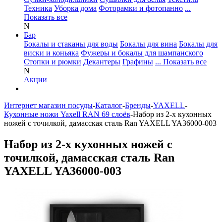
Техника
Уборка дома
Фоторамки и фотопанно
...
Показать все
N
Бар
Бокалы и стаканы для воды
Бокалы для вина
Бокалы для
виски и коньяка
Фужеры и бокалы для шампанского
Стопки и рюмки
Декантеры
Графины
... Показать все
N
Акции
Интернет магазин посуды
-
Каталог
-
Бренды
-
YAXELL
-
Кухонные ножи Yaxell RAN 69 слоёв
-
Набор из 2-х кухонных
ножей с точилкой, дамасская сталь Ran YAXELL YA36000-003
Набор из 2-х кухонных ножей с
точилкой, дамасская сталь Ran
YAXELL YA36000-003