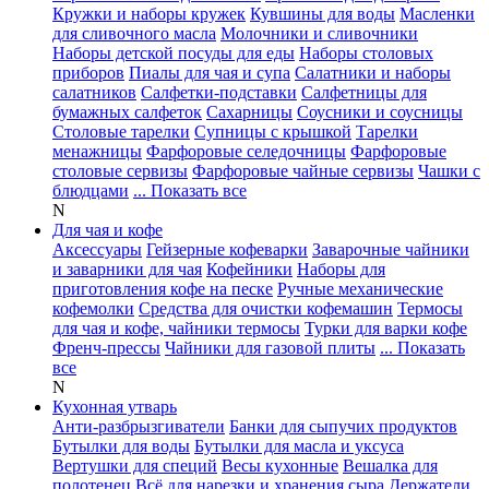
Кружки и наборы кружек
Кувшины для воды
Масленки
для сливочного масла
Молочники и сливочники
Наборы детской посуды для еды
Наборы столовых
приборов
Пиалы для чая и супа
Салатники и наборы
салатников
Салфетки-подставки
Салфетницы для
бумажных салфеток
Сахарницы
Соусники и соусницы
Столовые тарелки
Супницы с крышкой
Тарелки
менажницы
Фарфоровые селедочницы
Фарфоровые
столовые сервизы
Фарфоровые чайные сервизы
Чашки с
блюдцами
... Показать все
N
Для чая и кофе
Аксессуары
Гейзерные кофеварки
Заварочные чайники
и заварники для чая
Кофейники
Наборы для
приготовления кофе на песке
Ручные механические
кофемолки
Средства для очистки кофемашин
Термосы
для чая и кофе, чайники термосы
Турки для варки кофе
Френч-прессы
Чайники для газовой плиты
... Показать
все
N
Кухонная утварь
Анти-разбрызгиватели
Банки для сыпучих продуктов
Бутылки для воды
Бутылки для масла и уксуса
Вертушки для специй
Весы кухонные
Вешалка для
полотенец
Всё для нарезки и хранения сыра
Держатели