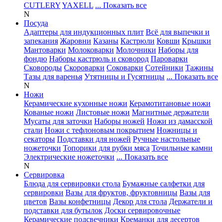
CUTLERY
YAXELL
... Показать все
N
Посуда
Адаптеры для индукционных плит
Всё для выпечки и
запекания
Жаровни
Казаны
Кастрюли
Ковши
Крышки
Мантоварки
Молоковарки
Молочники
Наборы для
фондю
Наборы кастрюль и сковород
Пароварки
Сковороды
Скороварки
Соковарки
Сотейники
Тажины
Тазы для варенья
Утятницы и Гусятницы
... Показать все
N
Ножи
Керамические кухонные ножи
Керамотитановые ножи
Кованые ножи
Листовые ножи
Магнитные держатели
Мусаты для заточки
Наборы ножей
Ножи из дамасской
стали
Ножи с тефлоновым покрытием
Ножницы и
секаторы
Подставки для ножей
Ручные настольные
ножеточки
Топорики для рубки мяса
Точильные камни
Электрические ножеточки
... Показать все
N
Сервировка
Блюда для сервировки стола
Бумажные салфетки для
сервировки
Вазы для фруктов, фруктовницы
Вазы для
цветов
Вазы конфетницы
Декор для стола
Держатели и
подставки для бутылок
Доски сервировочные
Керамические подсвечники
Креманки для десертов