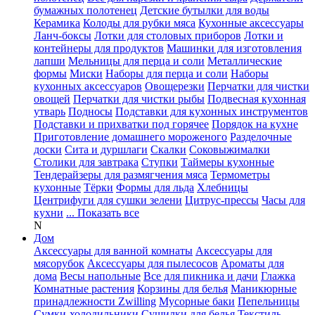
бумажных полотенец
Детские бутылки для воды
Керамика
Колоды для рубки мяса
Кухонные аксессуары
Ланч-боксы
Лотки для столовых приборов
Лотки и
контейнеры для продуктов
Машинки для изготовления
лапши
Мельницы для перца и соли
Металлические
формы
Миски
Наборы для перца и соли
Наборы
кухонных аксессуаров
Овощерезки
Перчатки для чистки
овощей
Перчатки для чистки рыбы
Подвесная кухонная
утварь
Подносы
Подставки для кухонных инструментов
Подставки и прихватки под горячее
Порядок на кухне
Приготовление домашнего мороженого
Разделочные
доски
Сита и дуршлаги
Скалки
Соковыжималки
Столики для завтрака
Ступки
Таймеры кухонные
Тендерайзеры для размягчения мяса
Термометры
кухонные
Тёрки
Формы для льда
Хлебницы
Центрифуги для сушки зелени
Цитрус-прессы
Часы для
кухни
... Показать все
N
Дом
Аксессуары для ванной комнаты
Аксессуары для
мясорубок
Аксессуары для пылесосов
Ароматы для
дома
Весы напольные
Все для пикника и дачи
Глажка
Комнатные растения
Корзины для белья
Маникюрные
принадлежности Zwilling
Мусорные баки
Пепельницы
Сумки-холодильники
Сушилки для белья
Текстиль