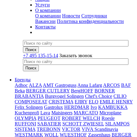
Услуги
О компании
О компании
Новости
Сотрудники
Вакансии
Политика конфиденциальности
Контакты
+7 495 135-15-14
Заказать звонок
Бренды
Adhoc
ALZA
AMT Gastroguss
Anna Lafarg
ARCOS
BAF
Beka
BERGER CUTLERY
BergHOFF
BORNER
BRABANTIA
Burgvogel Solingen
Chef's Choice
CILIO
COMPOSEEAT
CRISTEMA
EJIRY
ELO
EMILE HENRY
Felix Solingen
Gastrolux
HERDMAR
Ivo
KAMBUKKA
Kuchenprofi
Lava
Maisingers
MARCATO
Microplane
OLYMPIA
PEUGEOT
ROBERT WELCH
Roesle
RUFFONI
SABATIER
SCHOTT ZWIESEL
SILAMPOS
SISTEMA
TREBONN
VICTOR
VIVA Scandinavia
WESTMARK
WOLL
WUESTHOF
Zassenhaus
BERGER