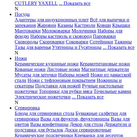
CUTLERY
YAXELL
... Показать все
N
Посуда
Адаптеры для индукционных плит
Всё для выпечки и
запекания
Жаровни
Казаны
Кастрюли
Ковши
Крышки
Мантоварки
Молоковарки
Молочники
Наборы для
фондю
Наборы кастрюль и сковород
Пароварки
Сковороды
Скороварки
Соковарки
Сотейники
Тажины
Тазы для варенья
Утятницы и Гусятницы
... Показать все
N
Ножи
Керамические кухонные ножи
Керамотитановые ножи
Кованые ножи
Листовые ножи
Магнитные держатели
Мусаты для заточки
Наборы ножей
Ножи из дамасской
стали
Ножи с тефлоновым покрытием
Ножницы и
секаторы
Подставки для ножей
Ручные настольные
ножеточки
Топорики для рубки мяса
Точильные камни
Электрические ножеточки
... Показать все
N
Сервировка
Блюда для сервировки стола
Бумажные салфетки для
сервировки
Вазы для фруктов, фруктовницы
Вазы для
цветов
Вазы конфетницы
Декор для стола
Держатели и
подставки для бутылок
Доски сервировочные
Керамические подсвечники
Креманки для десертов