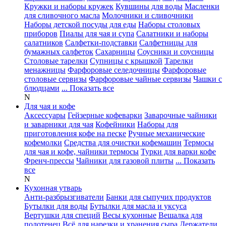
Кружки и наборы кружек
Кувшины для воды
Масленки
для сливочного масла
Молочники и сливочники
Наборы детской посуды для еды
Наборы столовых
приборов
Пиалы для чая и супа
Салатники и наборы
салатников
Салфетки-подставки
Салфетницы для
бумажных салфеток
Сахарницы
Соусники и соусницы
Столовые тарелки
Супницы с крышкой
Тарелки
менажницы
Фарфоровые селедочницы
Фарфоровые
столовые сервизы
Фарфоровые чайные сервизы
Чашки с
блюдцами
... Показать все
N
Для чая и кофе
Аксессуары
Гейзерные кофеварки
Заварочные чайники
и заварники для чая
Кофейники
Наборы для
приготовления кофе на песке
Ручные механические
кофемолки
Средства для очистки кофемашин
Термосы
для чая и кофе, чайники термосы
Турки для варки кофе
Френч-прессы
Чайники для газовой плиты
... Показать
все
N
Кухонная утварь
Анти-разбрызгиватели
Банки для сыпучих продуктов
Бутылки для воды
Бутылки для масла и уксуса
Вертушки для специй
Весы кухонные
Вешалка для
полотенец
Всё для нарезки и хранения сыра
Держатели