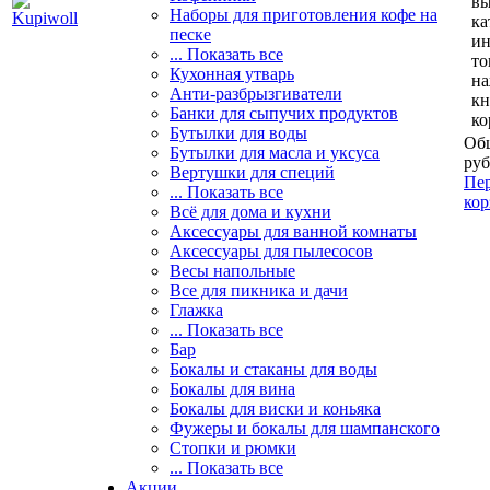
вы
Наборы для приготовления кофе на
ка
песке
и
... Показать все
то
Кухонная утварь
н
Анти-разбрызгиватели
кн
Банки для сыпучих продуктов
ко
Бутылки для воды
Общ
Бутылки для масла и уксуса
руб
Вертушки для специй
Пер
... Показать все
кор
Всё для дома и кухни
Аксессуары для ванной комнаты
Аксессуары для пылесосов
Весы напольные
Все для пикника и дачи
Глажка
... Показать все
Бар
Бокалы и стаканы для воды
Бокалы для вина
Бокалы для виски и коньяка
Фужеры и бокалы для шампанского
Стопки и рюмки
... Показать все
Акции