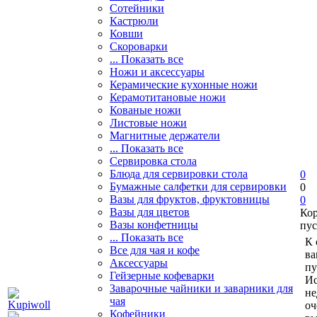
Сотейники
Кастрюли
Ковши
Скороварки
... Показать все
Ножи и аксессуары
Керамические кухонные ножи
Керамотитановые ножи
Кованые ножи
Листовые ножи
Магнитные держатели
... Показать все
Сервировка стола
Блюда для сервировки стола
0
Бумажные салфетки для сервировки
0
Вазы для фруктов, фруктовницы
0
Вазы для цветов
Ко
Вазы конфетницы
пус
... Показать все
К 
Все для чая и кофе
ва
Аксессуары
пу
Гейзерные кофеварки
Ис
Заварочные чайники и заварники для
не
чая
оч
Кофейники