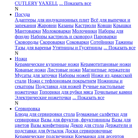
CUTLERY
YAXELL
... Показать все
N
Посуда
Адаптеры для индукционных плит
Всё для выпечки и
запекания
Жаровни
Казаны
Кастрюли
Ковши
Крышки
Мантоварки
Молоковарки
Молочники
Наборы для
фондю
Наборы кастрюль и сковород
Пароварки
Сковороды
Скороварки
Соковарки
Сотейники
Тажины
Тазы для варенья
Утятницы и Гусятницы
... Показать все
N
Ножи
Керамические кухонные ножи
Керамотитановые ножи
Кованые ножи
Листовые ножи
Магнитные держатели
Мусаты для заточки
Наборы ножей
Ножи из дамасской
стали
Ножи с тефлоновым покрытием
Ножницы и
секаторы
Подставки для ножей
Ручные настольные
ножеточки
Топорики для рубки мяса
Точильные камни
Электрические ножеточки
... Показать все
N
Сервировка
Блюда для сервировки стола
Бумажные салфетки для
сервировки
Вазы для фруктов, фруктовницы
Вазы для
цветов
Вазы конфетницы
Декор для стола
Держатели и
подставки для бутылок
Доски сервировочные
Керамические подсвечники
Креманки для десертов