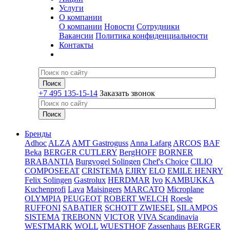
Услуги
О компании
О компании
Новости
Сотрудники
Вакансии
Политика конфиденциальности
Контакты
+7 495 135-15-14
Заказать звонок
Бренды
Adhoc
ALZA
AMT Gastroguss
Anna Lafarg
ARCOS
BAF
Beka
BERGER CUTLERY
BergHOFF
BORNER
BRABANTIA
Burgvogel Solingen
Chef's Choice
CILIO
COMPOSEEAT
CRISTEMA
EJIRY
ELO
EMILE HENRY
Felix Solingen
Gastrolux
HERDMAR
Ivo
KAMBUKKA
Kuchenprofi
Lava
Maisingers
MARCATO
Microplane
OLYMPIA
PEUGEOT
ROBERT WELCH
Roesle
RUFFONI
SABATIER
SCHOTT ZWIESEL
SILAMPOS
SISTEMA
TREBONN
VICTOR
VIVA Scandinavia
WESTMARK
WOLL
WUESTHOF
Zassenhaus
BERGER