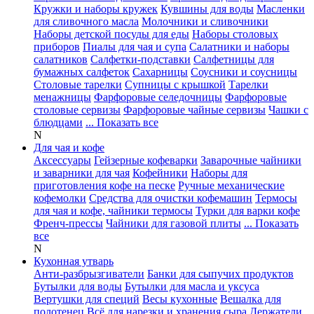
Кружки и наборы кружек
Кувшины для воды
Масленки
для сливочного масла
Молочники и сливочники
Наборы детской посуды для еды
Наборы столовых
приборов
Пиалы для чая и супа
Салатники и наборы
салатников
Салфетки-подставки
Салфетницы для
бумажных салфеток
Сахарницы
Соусники и соусницы
Столовые тарелки
Супницы с крышкой
Тарелки
менажницы
Фарфоровые селедочницы
Фарфоровые
столовые сервизы
Фарфоровые чайные сервизы
Чашки с
блюдцами
... Показать все
N
Для чая и кофе
Аксессуары
Гейзерные кофеварки
Заварочные чайники
и заварники для чая
Кофейники
Наборы для
приготовления кофе на песке
Ручные механические
кофемолки
Средства для очистки кофемашин
Термосы
для чая и кофе, чайники термосы
Турки для варки кофе
Френч-прессы
Чайники для газовой плиты
... Показать
все
N
Кухонная утварь
Анти-разбрызгиватели
Банки для сыпучих продуктов
Бутылки для воды
Бутылки для масла и уксуса
Вертушки для специй
Весы кухонные
Вешалка для
полотенец
Всё для нарезки и хранения сыра
Держатели