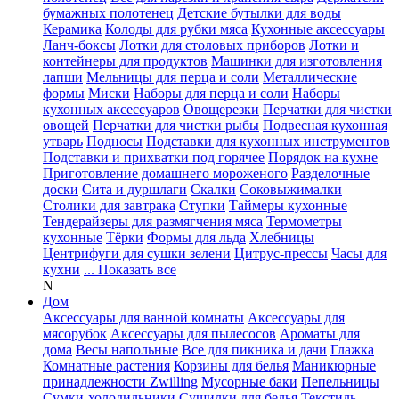
бумажных полотенец
Детские бутылки для воды
Керамика
Колоды для рубки мяса
Кухонные аксессуары
Ланч-боксы
Лотки для столовых приборов
Лотки и
контейнеры для продуктов
Машинки для изготовления
лапши
Мельницы для перца и соли
Металлические
формы
Миски
Наборы для перца и соли
Наборы
кухонных аксессуаров
Овощерезки
Перчатки для чистки
овощей
Перчатки для чистки рыбы
Подвесная кухонная
утварь
Подносы
Подставки для кухонных инструментов
Подставки и прихватки под горячее
Порядок на кухне
Приготовление домашнего мороженого
Разделочные
доски
Сита и дуршлаги
Скалки
Соковыжималки
Столики для завтрака
Ступки
Таймеры кухонные
Тендерайзеры для размягчения мяса
Термометры
кухонные
Тёрки
Формы для льда
Хлебницы
Центрифуги для сушки зелени
Цитрус-прессы
Часы для
кухни
... Показать все
N
Дом
Аксессуары для ванной комнаты
Аксессуары для
мясорубок
Аксессуары для пылесосов
Ароматы для
дома
Весы напольные
Все для пикника и дачи
Глажка
Комнатные растения
Корзины для белья
Маникюрные
принадлежности Zwilling
Мусорные баки
Пепельницы
Сумки-холодильники
Сушилки для белья
Текстиль