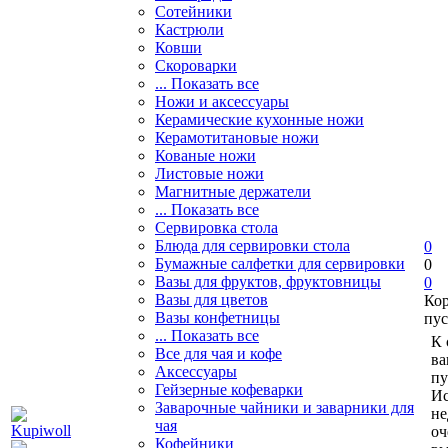
Сотейники
Кастрюли
Ковши
Скороварки
... Показать все
Ножи и аксессуары
Керамические кухонные ножи
Керамотитановые ножи
Кованые ножи
Листовые ножи
Магнитные держатели
... Показать все
Сервировка стола
Блюда для сервировки стола
0
Бумажные салфетки для сервировки
0
Вазы для фруктов, фруктовницы
0
Вазы для цветов
Ко
Вазы конфетницы
пус
... Показать все
К 
Все для чая и кофе
ва
Аксессуары
пу
Гейзерные кофеварки
Ис
Заварочные чайники и заварники для
не
чая
оч
Кофейники