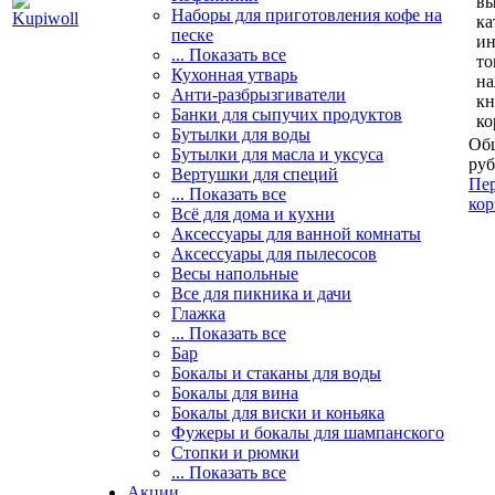
вы
Наборы для приготовления кофе на
ка
песке
и
... Показать все
то
Кухонная утварь
н
Анти-разбрызгиватели
кн
Банки для сыпучих продуктов
ко
Бутылки для воды
Общ
Бутылки для масла и уксуса
руб
Вертушки для специй
Пер
... Показать все
кор
Всё для дома и кухни
Аксессуары для ванной комнаты
Аксессуары для пылесосов
Весы напольные
Все для пикника и дачи
Глажка
... Показать все
Бар
Бокалы и стаканы для воды
Бокалы для вина
Бокалы для виски и коньяка
Фужеры и бокалы для шампанского
Стопки и рюмки
... Показать все
Акции