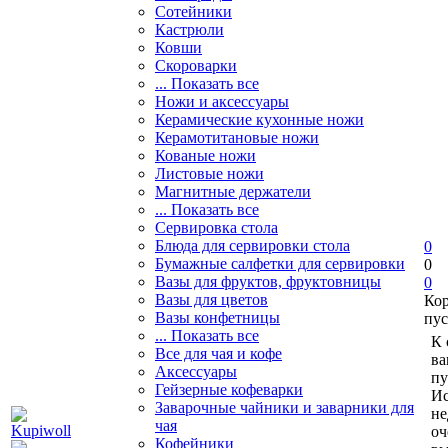
Сотейники
Кастрюли
Ковши
Скороварки
... Показать все
Ножи и аксессуары
Керамические кухонные ножи
Керамотитановые ножи
Кованые ножи
Листовые ножи
Магнитные держатели
... Показать все
Сервировка стола
Блюда для сервировки стола
0
Бумажные салфетки для сервировки
0
Вазы для фруктов, фруктовницы
0
Вазы для цветов
Ко
Вазы конфетницы
пус
... Показать все
К 
Все для чая и кофе
ва
Аксессуары
пу
Гейзерные кофеварки
Ис
Заварочные чайники и заварники для
не
чая
оч
Кофейники