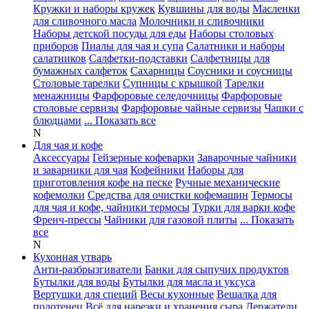
Кружки и наборы кружек
Кувшины для воды
Масленки
для сливочного масла
Молочники и сливочники
Наборы детской посуды для еды
Наборы столовых
приборов
Пиалы для чая и супа
Салатники и наборы
салатников
Салфетки-подставки
Салфетницы для
бумажных салфеток
Сахарницы
Соусники и соусницы
Столовые тарелки
Супницы с крышкой
Тарелки
менажницы
Фарфоровые селедочницы
Фарфоровые
столовые сервизы
Фарфоровые чайные сервизы
Чашки с
блюдцами
... Показать все
N
Для чая и кофе
Аксессуары
Гейзерные кофеварки
Заварочные чайники
и заварники для чая
Кофейники
Наборы для
приготовления кофе на песке
Ручные механические
кофемолки
Средства для очистки кофемашин
Термосы
для чая и кофе, чайники термосы
Турки для варки кофе
Френч-прессы
Чайники для газовой плиты
... Показать
все
N
Кухонная утварь
Анти-разбрызгиватели
Банки для сыпучих продуктов
Бутылки для воды
Бутылки для масла и уксуса
Вертушки для специй
Весы кухонные
Вешалка для
полотенец
Всё для нарезки и хранения сыра
Держатели