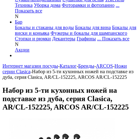
Техника
Уборка дома
Фоторамки и фотопанно
...
Показать все
N
Бар
Бокалы и стаканы для воды
Бокалы для вина
Бокалы для
виски и коньяка
Фужеры и бокалы для шампанского
Стопки и рюмки
Декантеры
Графины
... Показать все
N
Акции
Интернет магазин посуды
-
Каталог
-
Бренды
-
ARCOS
-
Ножи
серии Clasica
-
Набор из 5-ти кухонных ножей на подставке из
дуба, серия Clasica, AR/CL-152225, ARCOS AR/CL-152225
Набор из 5-ти кухонных ножей на
подставке из дуба, серия Clasica,
AR/CL-152225, ARCOS AR/CL-152225