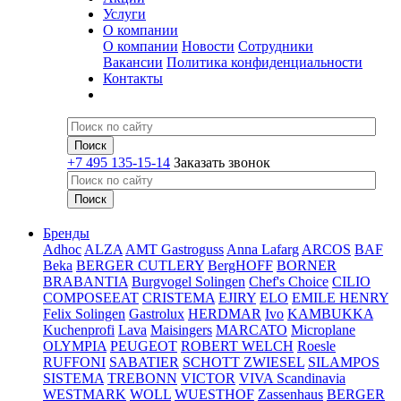
Услуги
О компании
О компании
Новости
Сотрудники
Вакансии
Политика конфиденциальности
Контакты
+7 495 135-15-14
Заказать звонок
Бренды
Adhoc
ALZA
AMT Gastroguss
Anna Lafarg
ARCOS
BAF
Beka
BERGER CUTLERY
BergHOFF
BORNER
BRABANTIA
Burgvogel Solingen
Chef's Choice
CILIO
COMPOSEEAT
CRISTEMA
EJIRY
ELO
EMILE HENRY
Felix Solingen
Gastrolux
HERDMAR
Ivo
KAMBUKKA
Kuchenprofi
Lava
Maisingers
MARCATO
Microplane
OLYMPIA
PEUGEOT
ROBERT WELCH
Roesle
RUFFONI
SABATIER
SCHOTT ZWIESEL
SILAMPOS
SISTEMA
TREBONN
VICTOR
VIVA Scandinavia
WESTMARK
WOLL
WUESTHOF
Zassenhaus
BERGER