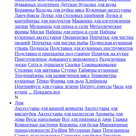
бумажных полотенец
Детские бутылки для воды
Керамика
Колоды для рубки мяса
Кухонные аксессуары
Ланч-боксы
Лотки для столовых приборов
Лотки и
контейнеры для продуктов
Машинки для изготовления
лапши
Мельницы для перца и соли
Металлические
формы
Миски
Наборы для перца и соли
Наборы
кухонных аксессуаров
Овощерезки
Перчатки для чистки
овощей
Перчатки для чистки рыбы
Подвесная кухонная
утварь
Подносы
Подставки для кухонных инструментов
Подставки и прихватки под горячее
Порядок на кухне
Приготовление домашнего мороженого
Разделочные
доски
Сита и дуршлаги
Скалки
Соковыжималки
Столики для завтрака
Ступки
Таймеры кухонные
Тендерайзеры для размягчения мяса
Термометры
кухонные
Тёрки
Формы для льда
Хлебницы
Центрифуги для сушки зелени
Цитрус-прессы
Часы для
кухни
... Показать все
N
Дом
Аксессуары для ванной комнаты
Аксессуары для
мясорубок
Аксессуары для пылесосов
Ароматы для
дома
Весы напольные
Все для пикника и дачи
Глажка
Комнатные растения
Корзины для белья
Маникюрные
принадлежности Zwilling
Мусорные баки
Пепельницы
Сумки-холодильники
Сушилки для белья
Текстиль