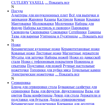
CUTLERY
YAXELL
... Показать все
N
Посуда
Адаптеры для индукционных плит
Всё для выпечки и
запекания
Жаровни
Казаны
Кастрюли
Ковши
Крышки
Мантоварки
Молоковарки
Молочники
Наборы для
фондю
Наборы кастрюль и сковород
Пароварки
Сковороды
Скороварки
Соковарки
Сотейники
Тажины
Тазы для варенья
Утятницы и Гусятницы
... Показать все
N
Ножи
Керамические кухонные ножи
Керамотитановые ножи
Кованые ножи
Листовые ножи
Магнитные держатели
Мусаты для заточки
Наборы ножей
Ножи из дамасской
стали
Ножи с тефлоновым покрытием
Ножницы и
секаторы
Подставки для ножей
Ручные настольные
ножеточки
Топорики для рубки мяса
Точильные камни
Электрические ножеточки
... Показать все
N
Сервировка
Блюда для сервировки стола
Бумажные салфетки для
сервировки
Вазы для фруктов, фруктовницы
Вазы для
цветов
Вазы конфетницы
Декор для стола
Держатели и
подставки для бутылок
Доски сервировочные
Керамические подсвечники
Креманки для десертов