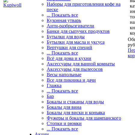
вы
Наборы для приготовления кофе на
ка
песке
и
... Показать все
то
Кухонная утварь
н
Анти-разбрызгиватели
кн
Банки для сыпучих продуктов
ко
Бутылки для воды
Общ
Бутылки для масла и уксуса
руб
Вертушки для специй
Пер
... Показать все
кор
Всё для дома и кухни
Аксессуары для ванной комнаты
Аксессуары для пылесосов
Весы напольные
Все для пикника и дачи
Глажка
... Показать все
Бар
Бокалы и стаканы для воды
Бокалы для вина
Бокалы для виски и коньяка
Фужеры и бокалы для шампанского
Стопки и рюмки
... Показать все
Акции