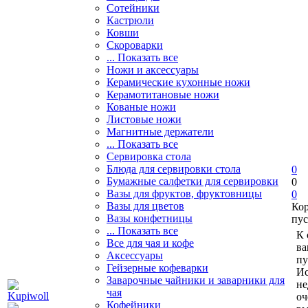
Сотейники
Кастрюли
Ковши
Скороварки
... Показать все
Ножи и аксессуары
Керамические кухонные ножи
Керамотитановые ножи
Кованые ножи
Листовые ножи
Магнитные держатели
... Показать все
Сервировка стола
Блюда для сервировки стола
0
Бумажные салфетки для сервировки
0
Вазы для фруктов, фруктовницы
0
Вазы для цветов
Ко
Вазы конфетницы
пус
... Показать все
К 
Все для чая и кофе
ва
Аксессуары
пу
Гейзерные кофеварки
Ис
Заварочные чайники и заварники для
не
чая
оч
Кофейники