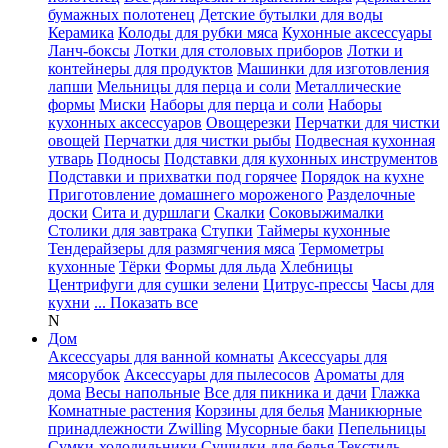
бумажных полотенец
Детские бутылки для воды
Керамика
Колоды для рубки мяса
Кухонные аксессуары
Ланч-боксы
Лотки для столовых приборов
Лотки и
контейнеры для продуктов
Машинки для изготовления
лапши
Мельницы для перца и соли
Металлические
формы
Миски
Наборы для перца и соли
Наборы
кухонных аксессуаров
Овощерезки
Перчатки для чистки
овощей
Перчатки для чистки рыбы
Подвесная кухонная
утварь
Подносы
Подставки для кухонных инструментов
Подставки и прихватки под горячее
Порядок на кухне
Приготовление домашнего мороженого
Разделочные
доски
Сита и дуршлаги
Скалки
Соковыжималки
Столики для завтрака
Ступки
Таймеры кухонные
Тендерайзеры для размягчения мяса
Термометры
кухонные
Тёрки
Формы для льда
Хлебницы
Центрифуги для сушки зелени
Цитрус-прессы
Часы для
кухни
... Показать все
N
Дом
Аксессуары для ванной комнаты
Аксессуары для
мясорубок
Аксессуары для пылесосов
Ароматы для
дома
Весы напольные
Все для пикника и дачи
Глажка
Комнатные растения
Корзины для белья
Маникюрные
принадлежности Zwilling
Мусорные баки
Пепельницы
Сумки-холодильники
Сушилки для белья
Текстиль