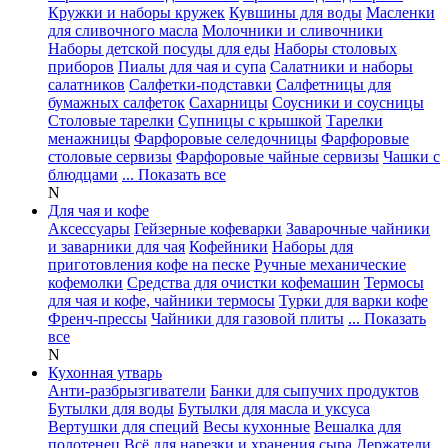
Кружки и наборы кружек
Кувшины для воды
Масленки
для сливочного масла
Молочники и сливочники
Наборы детской посуды для еды
Наборы столовых
приборов
Пиалы для чая и супа
Салатники и наборы
салатников
Салфетки-подставки
Салфетницы для
бумажных салфеток
Сахарницы
Соусники и соусницы
Столовые тарелки
Супницы с крышкой
Тарелки
менажницы
Фарфоровые селедочницы
Фарфоровые
столовые сервизы
Фарфоровые чайные сервизы
Чашки с
блюдцами
... Показать все
N
Для чая и кофе
Аксессуары
Гейзерные кофеварки
Заварочные чайники
и заварники для чая
Кофейники
Наборы для
приготовления кофе на песке
Ручные механические
кофемолки
Средства для очистки кофемашин
Термосы
для чая и кофе, чайники термосы
Турки для варки кофе
Френч-прессы
Чайники для газовой плиты
... Показать
все
N
Кухонная утварь
Анти-разбрызгиватели
Банки для сыпучих продуктов
Бутылки для воды
Бутылки для масла и уксуса
Вертушки для специй
Весы кухонные
Вешалка для
полотенец
Всё для нарезки и хранения сыра
Держатели