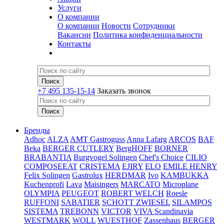
Услуги
О компании
О компании
Новости
Сотрудники
Вакансии
Политика конфиденциальности
Контакты
+7 495 135-15-14
Заказать звонок
Бренды
Adhoc
ALZA
AMT Gastroguss
Anna Lafarg
ARCOS
BAF
Beka
BERGER CUTLERY
BergHOFF
BORNER
BRABANTIA
Burgvogel Solingen
Chef's Choice
CILIO
COMPOSEEAT
CRISTEMA
EJIRY
ELO
EMILE HENRY
Felix Solingen
Gastrolux
HERDMAR
Ivo
KAMBUKKA
Kuchenprofi
Lava
Maisingers
MARCATO
Microplane
OLYMPIA
PEUGEOT
ROBERT WELCH
Roesle
RUFFONI
SABATIER
SCHOTT ZWIESEL
SILAMPOS
SISTEMA
TREBONN
VICTOR
VIVA Scandinavia
WESTMARK
WOLL
WUESTHOF
Zassenhaus
BERGER