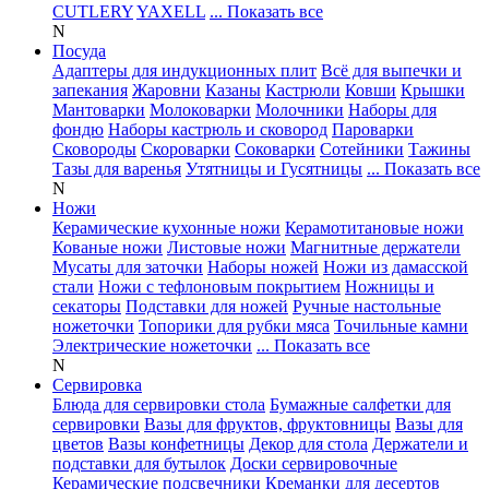
CUTLERY
YAXELL
... Показать все
N
Посуда
Адаптеры для индукционных плит
Всё для выпечки и
запекания
Жаровни
Казаны
Кастрюли
Ковши
Крышки
Мантоварки
Молоковарки
Молочники
Наборы для
фондю
Наборы кастрюль и сковород
Пароварки
Сковороды
Скороварки
Соковарки
Сотейники
Тажины
Тазы для варенья
Утятницы и Гусятницы
... Показать все
N
Ножи
Керамические кухонные ножи
Керамотитановые ножи
Кованые ножи
Листовые ножи
Магнитные держатели
Мусаты для заточки
Наборы ножей
Ножи из дамасской
стали
Ножи с тефлоновым покрытием
Ножницы и
секаторы
Подставки для ножей
Ручные настольные
ножеточки
Топорики для рубки мяса
Точильные камни
Электрические ножеточки
... Показать все
N
Сервировка
Блюда для сервировки стола
Бумажные салфетки для
сервировки
Вазы для фруктов, фруктовницы
Вазы для
цветов
Вазы конфетницы
Декор для стола
Держатели и
подставки для бутылок
Доски сервировочные
Керамические подсвечники
Креманки для десертов