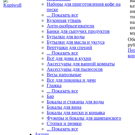
вы
Наборы для приготовления кофе на
ка
песке
и
... Показать все
то
Кухонная утварь
н
Анти-разбрызгиватели
кн
Банки для сыпучих продуктов
ко
Бутылки для воды
Общ
Бутылки для масла и уксуса
руб
Вертушки для специй
Пер
... Показать все
кор
Всё для дома и кухни
Аксессуары для ванной комнаты
Аксессуары для пылесосов
Весы напольные
Все для пикника и дачи
Глажка
... Показать все
Бар
Бокалы и стаканы для воды
Бокалы для вина
Бокалы для виски и коньяка
Фужеры и бокалы для шампанского
Стопки и рюмки
... Показать все
Акции