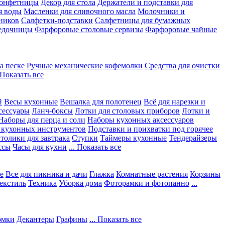
конфетницы
Декор для стола
Держатели и подставки для
я воды
Масленки для сливочного масла
Молочники и
ников
Салфетки-подставки
Салфетницы для бумажных
едочницы
Фарфоровые столовые сервизы
Фарфоровые чайные
а песке
Ручные механические кофемолки
Средства для очистки
. Показать все
й
Весы кухонные
Вешалка для полотенец
Всё для нарезки и
сессуары
Ланч-боксы
Лотки для столовых приборов
Лотки и
Наборы для перца и соли
Наборы кухонных аксессуаров
 кухонных инструментов
Подставки и прихватки под горячее
толики для завтрака
Ступки
Таймеры кухонные
Тендерайзеры
ссы
Часы для кухни
... Показать все
е
Все для пикника и дачи
Глажка
Комнатные растения
Корзины
екстиль
Техника
Уборка дома
Фоторамки и фотопанно
...
юмки
Декантеры
Графины
... Показать все