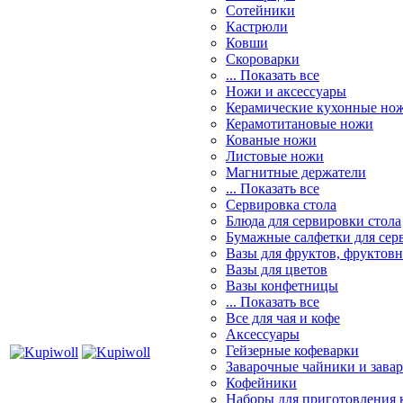
Сотейники
Кастрюли
Ковши
Скороварки
... Показать все
Ножи и аксессуары
Керамические кухонные но
Керамотитановые ножи
Кованые ножи
Листовые ножи
Магнитные держатели
... Показать все
Сервировка стола
Блюда для сервировки стола
Бумажные салфетки для сер
Вазы для фруктов, фруктов
Вазы для цветов
Вазы конфетницы
... Показать все
Все для чая и кофе
Аксессуары
Гейзерные кофеварки
Заварочные чайники и завар
Кофейники
Наборы для приготовления к