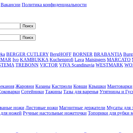
Вакансии
Политика конфиденциальности
eka
BERGER CUTLERY
BergHOFF
BORNER
BRABANTIA
Burg
DMAR
Ivo
KAMBUKKA
Kuchenprofi
Lava
Maisingers
MARCATO
STEMA
TREBONN
VICTOR
VIVA Scandinavia
WESTMARK
WO
пекания
Жаровни
Казаны
Кастрюли
Ковши
Крышки
Мантоварки
Соковарки
Сотейники
Тажины
Тазы для варенья
Утятницы и Гу
ваные ножи
Листовые ножи
Магнитные держатели
Мусаты для 
 для ножей
Ручные настольные ножеточки
Топорики для рубки 