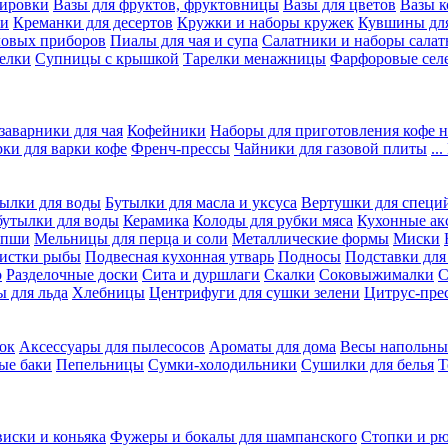
вировки
Вазы для фруктов, фруктовницы
Вазы для цветов
Вазы 
ки
Креманки для десертов
Кружки и наборы кружек
Кувшины дл
ловых приборов
Пиалы для чая и супа
Салатники и наборы салат
елки
Супницы с крышкой
Тарелки менажницы
Фарфоровые сел
заварники для чая
Кофейники
Наборы для приготовления кофе н
рки для варки кофе
Френч-прессы
Чайники для газовой плиты
..
ылки для воды
Бутылки для масла и уксуса
Вертушки для специ
бутылки для воды
Керамика
Колоды для рубки мяса
Кухонные ак
апши
Мельницы для перца и соли
Металлические формы
Миски
чистки рыбы
Подвесная кухонная утварь
Подносы
Подставки для
о
Разделочные доски
Сита и дуршлаги
Скалки
Соковыжималки
С
 для льда
Хлебницы
Центрифуги для сушки зелени
Цитрус-пре
ок
Аксессуары для пылесосов
Ароматы для дома
Весы напольны
ые баки
Пепельницы
Сумки-холодильники
Сушилки для белья
Т
виски и коньяка
Фужеры и бокалы для шампанского
Стопки и р