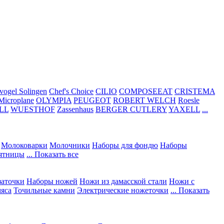
vogel Solingen
Chef's Choice
CILIO
COMPOSEEAT
CRISTEMA
Microplane
OLYMPIA
PEUGEOT
ROBERT WELCH
Roesle
LL
WUESTHOF
Zassenhaus
BERGER CUTLERY
YAXELL
...
Молоковарки
Молочники
Наборы для фондю
Наборы
сятницы
... Показать все
заточки
Наборы ножей
Ножи из дамасской стали
Ножи с
мяса
Точильные камни
Электрические ножеточки
... Показать