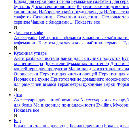
Блюда для сервировки стола
Бумажные салфетки для сер
бутылок
Доски сервировочные
Керамические подсвечни
сливочники
Наборы детской посуды для еды
Наборы сто
салфеток
Сахарницы
Соусники и соусницы
Столовые тар
сервизы
Чашки с блюдцами
... Показать все
N
Для чая и кофе
Аксессуары
Гейзерные кофеварки
Заварочные чайники и 
кофемашин
Термосы для чая и кофе, чайники термосы
Ту
N
Кухонная утварь
Анти-разбрызгиватели
Банки для сыпучих продуктов
Бут
хранения сыра
Держатели бумажных полотенец
Детские 
контейнеры для продуктов
Машинки для изготовления л
Овощерезки
Перчатки для чистки овощей
Перчатки для 
Порядок на кухне
Приготовление домашнего мороженог
для размягчения мяса
Термометры кухонные
Тёрки
Формы
N
Дом
Аксессуары для ванной комнаты
Аксессуары для мясоруб
для белья
Маникюрные принадлежности Zwilling
Мусорн
Показать все
N
Бар
Бокалы и стаканы для воды
Бокалы для вина
Бокалы для 