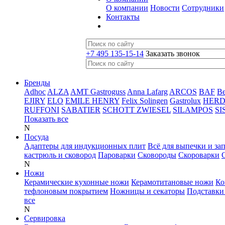
О компании
Новости
Сотрудники
Контакты
+7 495 135-15-14
Заказать звонок
Бренды
Adhoc
ALZA
AMT Gastroguss
Anna Lafarg
ARCOS
BAF
B
EJIRY
ELO
EMILE HENRY
Felix Solingen
Gastrolux
HER
RUFFONI
SABATIER
SCHOTT ZWIESEL
SILAMPOS
SI
Показать все
N
Посуда
Адаптеры для индукционных плит
Всё для выпечки и за
кастрюль и сковород
Пароварки
Сковороды
Скороварки
N
Ножи
Керамические кухонные ножи
Керамотитановые ножи
Ко
тефлоновым покрытием
Ножницы и секаторы
Подставки
все
N
Сервировка