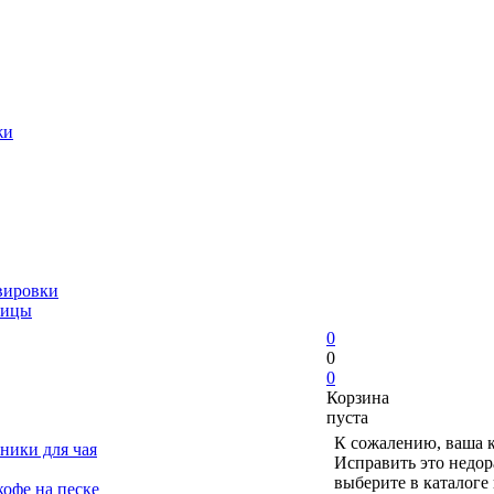
жи
вировки
ницы
0
0
0
Корзина
пуста
К сожалению, ваша к
ники для чая
Исправить это недор
выберите в каталоге
офе на песке