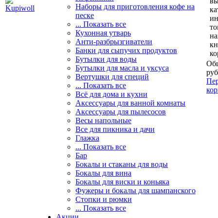
вы
Наборы для приготовления кофе на
ка
песке
и
... Показать все
то
Кухонная утварь
н
Анти-разбрызгиватели
кн
Банки для сыпучих продуктов
ко
Бутылки для воды
Общ
Бутылки для масла и уксуса
руб
Вертушки для специй
Пер
... Показать все
кор
Всё для дома и кухни
Аксессуары для ванной комнаты
Аксессуары для пылесосов
Весы напольные
Все для пикника и дачи
Глажка
... Показать все
Бар
Бокалы и стаканы для воды
Бокалы для вина
Бокалы для виски и коньяка
Фужеры и бокалы для шампанского
Стопки и рюмки
... Показать все
Акции