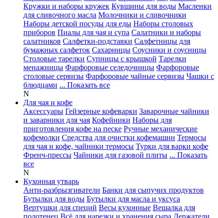
Кружки и наборы кружек
Кувшины для воды
Масленки
для сливочного масла
Молочники и сливочники
Наборы детской посуды для еды
Наборы столовых
приборов
Пиалы для чая и супа
Салатники и наборы
салатников
Салфетки-подставки
Салфетницы для
бумажных салфеток
Сахарницы
Соусники и соусницы
Столовые тарелки
Супницы с крышкой
Тарелки
менажницы
Фарфоровые селедочницы
Фарфоровые
столовые сервизы
Фарфоровые чайные сервизы
Чашки с
блюдцами
... Показать все
N
Для чая и кофе
Аксессуары
Гейзерные кофеварки
Заварочные чайники
и заварники для чая
Кофейники
Наборы для
приготовления кофе на песке
Ручные механические
кофемолки
Средства для очистки кофемашин
Термосы
для чая и кофе, чайники термосы
Турки для варки кофе
Френч-прессы
Чайники для газовой плиты
... Показать
все
N
Кухонная утварь
Анти-разбрызгиватели
Банки для сыпучих продуктов
Бутылки для воды
Бутылки для масла и уксуса
Вертушки для специй
Весы кухонные
Вешалка для
полотенец
Всё для нарезки и хранения сыра
Держатели