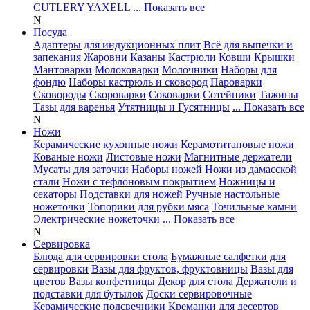
CUTLERY
YAXELL
... Показать все
N
Посуда
Адаптеры для индукционных плит
Всё для выпечки и
запекания
Жаровни
Казаны
Кастрюли
Ковши
Крышки
Мантоварки
Молоковарки
Молочники
Наборы для
фондю
Наборы кастрюль и сковород
Пароварки
Сковороды
Скороварки
Соковарки
Сотейники
Тажины
Тазы для варенья
Утятницы и Гусятницы
... Показать все
N
Ножи
Керамические кухонные ножи
Керамотитановые ножи
Кованые ножи
Листовые ножи
Магнитные держатели
Мусаты для заточки
Наборы ножей
Ножи из дамасской
стали
Ножи с тефлоновым покрытием
Ножницы и
секаторы
Подставки для ножей
Ручные настольные
ножеточки
Топорики для рубки мяса
Точильные камни
Электрические ножеточки
... Показать все
N
Сервировка
Блюда для сервировки стола
Бумажные салфетки для
сервировки
Вазы для фруктов, фруктовницы
Вазы для
цветов
Вазы конфетницы
Декор для стола
Держатели и
подставки для бутылок
Доски сервировочные
Керамические подсвечники
Креманки для десертов