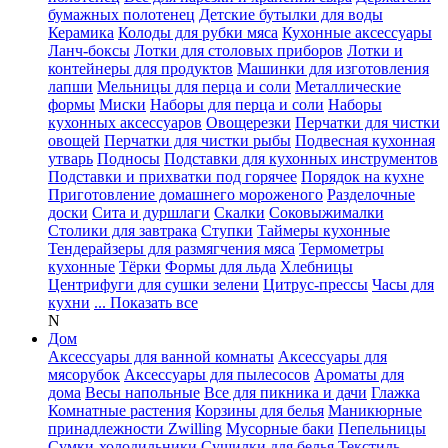
бумажных полотенец
Детские бутылки для воды
Керамика
Колоды для рубки мяса
Кухонные аксессуары
Ланч-боксы
Лотки для столовых приборов
Лотки и
контейнеры для продуктов
Машинки для изготовления
лапши
Мельницы для перца и соли
Металлические
формы
Миски
Наборы для перца и соли
Наборы
кухонных аксессуаров
Овощерезки
Перчатки для чистки
овощей
Перчатки для чистки рыбы
Подвесная кухонная
утварь
Подносы
Подставки для кухонных инструментов
Подставки и прихватки под горячее
Порядок на кухне
Приготовление домашнего мороженого
Разделочные
доски
Сита и дуршлаги
Скалки
Соковыжималки
Столики для завтрака
Ступки
Таймеры кухонные
Тендерайзеры для размягчения мяса
Термометры
кухонные
Тёрки
Формы для льда
Хлебницы
Центрифуги для сушки зелени
Цитрус-прессы
Часы для
кухни
... Показать все
N
Дом
Аксессуары для ванной комнаты
Аксессуары для
мясорубок
Аксессуары для пылесосов
Ароматы для
дома
Весы напольные
Все для пикника и дачи
Глажка
Комнатные растения
Корзины для белья
Маникюрные
принадлежности Zwilling
Мусорные баки
Пепельницы
Сумки-холодильники
Сушилки для белья
Текстиль