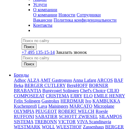
Услуги
О компании
О компании
Новости
Сотрудники
Вакансии
Политика конфиденциальности
Контакты
+7 495 135-15-14
Заказать звонок
Бренды
Adhoc
ALZA
AMT Gastroguss
Anna Lafarg
ARCOS
BAF
Beka
BERGER CUTLERY
BergHOFF
BORNER
BRABANTIA
Burgvogel Solingen
Chef's Choice
CILIO
COMPOSEEAT
CRISTEMA
EJIRY
ELO
EMILE HENRY
Felix Solingen
Gastrolux
HERDMAR
Ivo
KAMBUKKA
Kuchenprofi
Lava
Maisingers
MARCATO
Microplane
OLYMPIA
PEUGEOT
ROBERT WELCH
Roesle
RUFFONI
SABATIER
SCHOTT ZWIESEL
SILAMPOS
SISTEMA
TREBONN
VICTOR
VIVA Scandinavia
WESTMARK
WOLL
WUESTHOF
Zassenhaus
BERGER