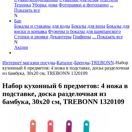
Техника
Уборка дома
Фоторамки и фотопанно
...
Показать все
N
Бар
Бокалы и стаканы для воды
Бокалы для вина
Бокалы для
виски и коньяка
Фужеры и бокалы для шампанского
Стопки и рюмки
Декантеры
Графины
... Показать все
N
Акции
Интернет магазин посуды
-
Каталог
-
Бренды
-
TREBONN
-
Набор
кухонный 6 предметов: 4 ножа в подставке, доска разделочная
из бамбука, 30х20 см, TREBONN 1320109
Набор кухонный 6 предметов: 4 ножа в
подставке, доска разделочная из
бамбука, 30х20 см, TREBONN 1320109