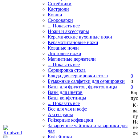
Сотейники
Кастрюли
Ковши
Скороварки
... Показать все
Ножи и аксессуары
Керамические кухонные ножи
Керамотитановые ножи
Кованые ножи
Листовые ножи
Магнитные держатели
... Показать все
Сервировка стола
Блюда для сервировки стола
0
Бумажные салфетки для сервировки
0
Вазы для фруктов, фруктовницы
0
Вазы для цветов
Ко
Вазы конфетницы
пус
... Показать все
К 
Все для чая и кофе
ва
Аксессуары
пу
Гейзерные кофеварки
Ис
Заварочные чайники и заварники для
не
чая
оч
Кофейники