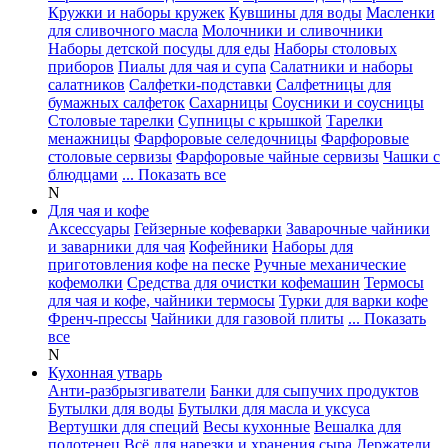
Кружки и наборы кружек
Кувшины для воды
Масленки
для сливочного масла
Молочники и сливочники
Наборы детской посуды для еды
Наборы столовых
приборов
Пиалы для чая и супа
Салатники и наборы
салатников
Салфетки-подставки
Салфетницы для
бумажных салфеток
Сахарницы
Соусники и соусницы
Столовые тарелки
Супницы с крышкой
Тарелки
менажницы
Фарфоровые селедочницы
Фарфоровые
столовые сервизы
Фарфоровые чайные сервизы
Чашки с
блюдцами
... Показать все
N
Для чая и кофе
Аксессуары
Гейзерные кофеварки
Заварочные чайники
и заварники для чая
Кофейники
Наборы для
приготовления кофе на песке
Ручные механические
кофемолки
Средства для очистки кофемашин
Термосы
для чая и кофе, чайники термосы
Турки для варки кофе
Френч-прессы
Чайники для газовой плиты
... Показать
все
N
Кухонная утварь
Анти-разбрызгиватели
Банки для сыпучих продуктов
Бутылки для воды
Бутылки для масла и уксуса
Вертушки для специй
Весы кухонные
Вешалка для
полотенец
Всё для нарезки и хранения сыра
Держатели