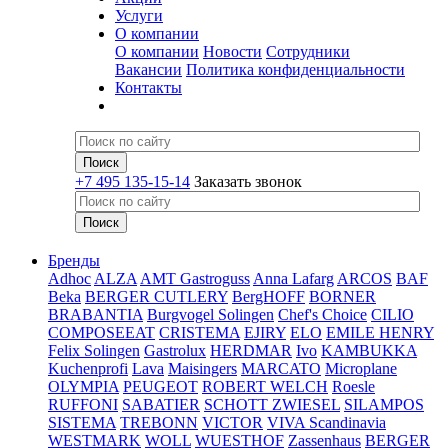
Услуги
О компании
О компании
Новости
Сотрудники
Вакансии
Политика конфиденциальности
Контакты
+7 495 135-15-14
Заказать звонок
Бренды
Adhoc
ALZA
AMT Gastroguss
Anna Lafarg
ARCOS
BAF
Beka
BERGER CUTLERY
BergHOFF
BORNER
BRABANTIA
Burgvogel Solingen
Chef's Choice
CILIO
COMPOSEEAT
CRISTEMA
EJIRY
ELO
EMILE HENRY
Felix Solingen
Gastrolux
HERDMAR
Ivo
KAMBUKKA
Kuchenprofi
Lava
Maisingers
MARCATO
Microplane
OLYMPIA
PEUGEOT
ROBERT WELCH
Roesle
RUFFONI
SABATIER
SCHOTT ZWIESEL
SILAMPOS
SISTEMA
TREBONN
VICTOR
VIVA Scandinavia
WESTMARK
WOLL
WUESTHOF
Zassenhaus
BERGER