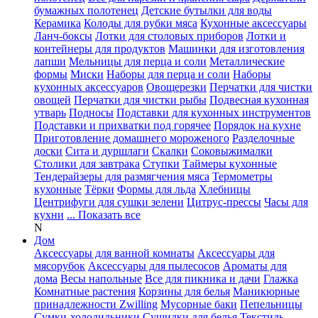
бумажных полотенец
Детские бутылки для воды
Керамика
Колоды для рубки мяса
Кухонные аксессуары
Ланч-боксы
Лотки для столовых приборов
Лотки и
контейнеры для продуктов
Машинки для изготовления
лапши
Мельницы для перца и соли
Металлические
формы
Миски
Наборы для перца и соли
Наборы
кухонных аксессуаров
Овощерезки
Перчатки для чистки
овощей
Перчатки для чистки рыбы
Подвесная кухонная
утварь
Подносы
Подставки для кухонных инструментов
Подставки и прихватки под горячее
Порядок на кухне
Приготовление домашнего мороженого
Разделочные
доски
Сита и дуршлаги
Скалки
Соковыжималки
Столики для завтрака
Ступки
Таймеры кухонные
Тендерайзеры для размягчения мяса
Термометры
кухонные
Тёрки
Формы для льда
Хлебницы
Центрифуги для сушки зелени
Цитрус-прессы
Часы для
кухни
... Показать все
N
Дом
Аксессуары для ванной комнаты
Аксессуары для
мясорубок
Аксессуары для пылесосов
Ароматы для
дома
Весы напольные
Все для пикника и дачи
Глажка
Комнатные растения
Корзины для белья
Маникюрные
принадлежности Zwilling
Мусорные баки
Пепельницы
Сумки-холодильники
Сушилки для белья
Текстиль