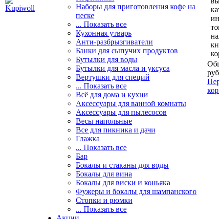
вы
Наборы для приготовления кофе на
ка
песке
и
... Показать все
то
Кухонная утварь
н
Анти-разбрызгиватели
кн
Банки для сыпучих продуктов
ко
Бутылки для воды
Общ
Бутылки для масла и уксуса
руб
Вертушки для специй
Пер
... Показать все
кор
Всё для дома и кухни
Аксессуары для ванной комнаты
Аксессуары для пылесосов
Весы напольные
Все для пикника и дачи
Глажка
... Показать все
Бар
Бокалы и стаканы для воды
Бокалы для вина
Бокалы для виски и коньяка
Фужеры и бокалы для шампанского
Стопки и рюмки
... Показать все
Акции