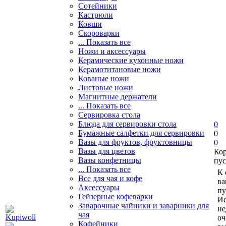
Сотейники
Кастрюли
Ковши
Скороварки
... Показать все
Ножи и аксессуары
Керамические кухонные ножи
Керамотитановые ножи
Кованые ножи
Листовые ножи
Магнитные держатели
... Показать все
Сервировка стола
Блюда для сервировки стола
0
Бумажные салфетки для сервировки
0
Вазы для фруктов, фруктовницы
0
Вазы для цветов
Ко
Вазы конфетницы
пус
... Показать все
К 
Все для чая и кофе
ва
Аксессуары
пу
Гейзерные кофеварки
Ис
Заварочные чайники и заварники для
не
чая
оч
Кофейники