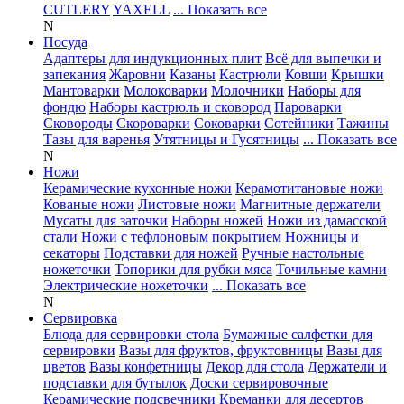
CUTLERY
YAXELL
... Показать все
N
Посуда
Адаптеры для индукционных плит
Всё для выпечки и
запекания
Жаровни
Казаны
Кастрюли
Ковши
Крышки
Мантоварки
Молоковарки
Молочники
Наборы для
фондю
Наборы кастрюль и сковород
Пароварки
Сковороды
Скороварки
Соковарки
Сотейники
Тажины
Тазы для варенья
Утятницы и Гусятницы
... Показать все
N
Ножи
Керамические кухонные ножи
Керамотитановые ножи
Кованые ножи
Листовые ножи
Магнитные держатели
Мусаты для заточки
Наборы ножей
Ножи из дамасской
стали
Ножи с тефлоновым покрытием
Ножницы и
секаторы
Подставки для ножей
Ручные настольные
ножеточки
Топорики для рубки мяса
Точильные камни
Электрические ножеточки
... Показать все
N
Сервировка
Блюда для сервировки стола
Бумажные салфетки для
сервировки
Вазы для фруктов, фруктовницы
Вазы для
цветов
Вазы конфетницы
Декор для стола
Держатели и
подставки для бутылок
Доски сервировочные
Керамические подсвечники
Креманки для десертов