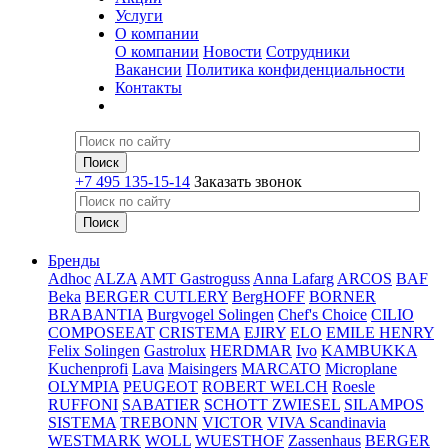
Услуги
О компании
О компании
Новости
Сотрудники
Вакансии
Политика конфиденциальности
Контакты
+7 495 135-15-14
Заказать звонок
Бренды
Adhoc
ALZA
AMT Gastroguss
Anna Lafarg
ARCOS
BAF
Beka
BERGER CUTLERY
BergHOFF
BORNER
BRABANTIA
Burgvogel Solingen
Chef's Choice
CILIO
COMPOSEEAT
CRISTEMA
EJIRY
ELO
EMILE HENRY
Felix Solingen
Gastrolux
HERDMAR
Ivo
KAMBUKKA
Kuchenprofi
Lava
Maisingers
MARCATO
Microplane
OLYMPIA
PEUGEOT
ROBERT WELCH
Roesle
RUFFONI
SABATIER
SCHOTT ZWIESEL
SILAMPOS
SISTEMA
TREBONN
VICTOR
VIVA Scandinavia
WESTMARK
WOLL
WUESTHOF
Zassenhaus
BERGER