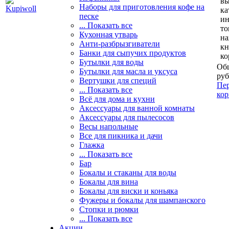
вы
Наборы для приготовления кофе на
ка
песке
и
... Показать все
то
Кухонная утварь
н
Анти-разбрызгиватели
кн
Банки для сыпучих продуктов
ко
Бутылки для воды
Общ
Бутылки для масла и уксуса
руб
Вертушки для специй
Пер
... Показать все
кор
Всё для дома и кухни
Аксессуары для ванной комнаты
Аксессуары для пылесосов
Весы напольные
Все для пикника и дачи
Глажка
... Показать все
Бар
Бокалы и стаканы для воды
Бокалы для вина
Бокалы для виски и коньяка
Фужеры и бокалы для шампанского
Стопки и рюмки
... Показать все
Акции