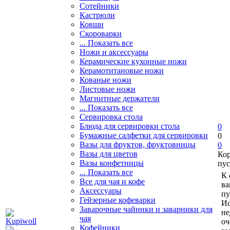
Сотейники
Кастрюли
Ковши
Скороварки
... Показать все
Ножи и аксессуары
Керамические кухонные ножи
Керамотитановые ножи
Кованые ножи
Листовые ножи
Магнитные держатели
... Показать все
Сервировка стола
Блюда для сервировки стола
0
Бумажные салфетки для сервировки
0
Вазы для фруктов, фруктовницы
0
Вазы для цветов
Ко
Вазы конфетницы
пус
... Показать все
К 
Все для чая и кофе
ва
Аксессуары
пу
Гейзерные кофеварки
Ис
Заварочные чайники и заварники для
не
чая
оч
Кофейники