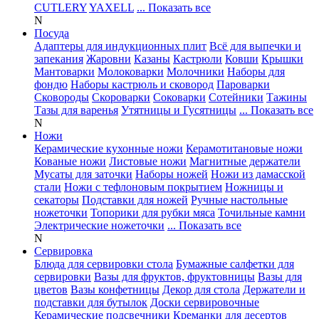
CUTLERY
YAXELL
... Показать все
N
Посуда
Адаптеры для индукционных плит
Всё для выпечки и
запекания
Жаровни
Казаны
Кастрюли
Ковши
Крышки
Мантоварки
Молоковарки
Молочники
Наборы для
фондю
Наборы кастрюль и сковород
Пароварки
Сковороды
Скороварки
Соковарки
Сотейники
Тажины
Тазы для варенья
Утятницы и Гусятницы
... Показать все
N
Ножи
Керамические кухонные ножи
Керамотитановые ножи
Кованые ножи
Листовые ножи
Магнитные держатели
Мусаты для заточки
Наборы ножей
Ножи из дамасской
стали
Ножи с тефлоновым покрытием
Ножницы и
секаторы
Подставки для ножей
Ручные настольные
ножеточки
Топорики для рубки мяса
Точильные камни
Электрические ножеточки
... Показать все
N
Сервировка
Блюда для сервировки стола
Бумажные салфетки для
сервировки
Вазы для фруктов, фруктовницы
Вазы для
цветов
Вазы конфетницы
Декор для стола
Держатели и
подставки для бутылок
Доски сервировочные
Керамические подсвечники
Креманки для десертов