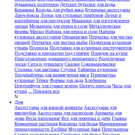
бумажных полотенец
Детские бутылки для воды
Керамика
Колоды для рубки мяса
Кухонные аксессуары
Ланч-боксы
Лотки для столовых приборов
Лотки и
контейнеры для продуктов
Машинки для изготовления
лапши
Мельницы для перца и соли
Металлические
формы
Миски
Наборы для перца и соли
Наборы
кухонных аксессуаров
Овощерезки
Перчатки для чистки
овощей
Перчатки для чистки рыбы
Подвесная кухонная
утварь
Подносы
Подставки для кухонных инструментов
Подставки и прихватки под горячее
Порядок на кухне
Приготовление домашнего мороженого
Разделочные
доски
Сита и дуршлаги
Скалки
Соковыжималки
Столики для завтрака
Ступки
Таймеры кухонные
Тендерайзеры для размягчения мяса
Термометры
кухонные
Тёрки
Формы для льда
Хлебницы
Центрифуги для сушки зелени
Цитрус-прессы
Часы для
кухни
... Показать все
N
Дом
Аксессуары для ванной комнаты
Аксессуары для
мясорубок
Аксессуары для пылесосов
Ароматы для
дома
Весы напольные
Все для пикника и дачи
Глажка
Комнатные растения
Корзины для белья
Маникюрные
принадлежности Zwilling
Мусорные баки
Пепельницы
Сумки-холодильники
Сушилки для белья
Текстиль