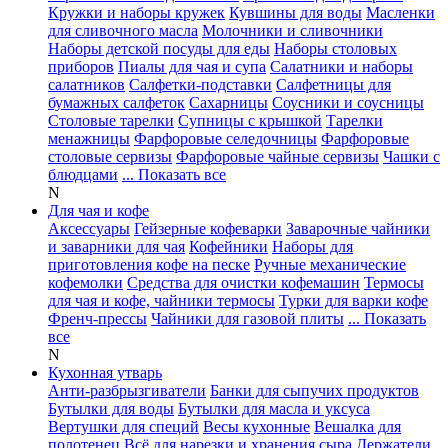
Кружки и наборы кружек
Кувшины для воды
Масленки
для сливочного масла
Молочники и сливочники
Наборы детской посуды для еды
Наборы столовых
приборов
Пиалы для чая и супа
Салатники и наборы
салатников
Салфетки-подставки
Салфетницы для
бумажных салфеток
Сахарницы
Соусники и соусницы
Столовые тарелки
Супницы с крышкой
Тарелки
менажницы
Фарфоровые селедочницы
Фарфоровые
столовые сервизы
Фарфоровые чайные сервизы
Чашки с
блюдцами
... Показать все
N
Для чая и кофе
Аксессуары
Гейзерные кофеварки
Заварочные чайники
и заварники для чая
Кофейники
Наборы для
приготовления кофе на песке
Ручные механические
кофемолки
Средства для очистки кофемашин
Термосы
для чая и кофе, чайники термосы
Турки для варки кофе
Френч-прессы
Чайники для газовой плиты
... Показать
все
N
Кухонная утварь
Анти-разбрызгиватели
Банки для сыпучих продуктов
Бутылки для воды
Бутылки для масла и уксуса
Вертушки для специй
Весы кухонные
Вешалка для
полотенец
Всё для нарезки и хранения сыра
Держатели