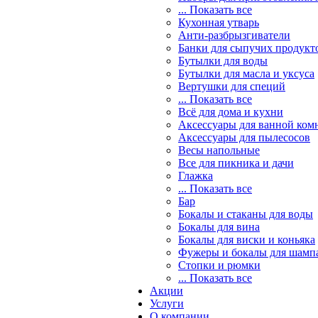
... Показать все
Кухонная утварь
Анти-разбрызгиватели
Банки для сыпучих продукт
Бутылки для воды
Бутылки для масла и уксуса
Вертушки для специй
... Показать все
Всё для дома и кухни
Аксессуары для ванной ком
Аксессуары для пылесосов
Весы напольные
Все для пикника и дачи
Глажка
... Показать все
Бар
Бокалы и стаканы для воды
Бокалы для вина
Бокалы для виски и коньяка
Фужеры и бокалы для шамп
Стопки и рюмки
... Показать все
Акции
Услуги
О компании