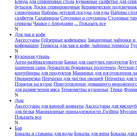
Блюда для сервировки стола
Бумажные салфетки для сер
бутылок
Доски сервировочные
Керамические подсвечни
сливочники
Наборы детской посуды для еды
Наборы сто
салфеток
Сахарницы
Соусники и соусницы
Столовые тар
сервизы
Чашки с блюдцами
... Показать все
N
Для чая и кофе
Аксессуары
Гейзерные кофеварки
Заварочные чайники и 
кофемашин
Термосы для чая и кофе, чайники термосы
Ту
N
Кухонная утварь
Анти-разбрызгиватели
Банки для сыпучих продуктов
Бут
хранения сыра
Держатели бумажных полотенец
Детские 
контейнеры для продуктов
Машинки для изготовления л
Овощерезки
Перчатки для чистки овощей
Перчатки для 
Порядок на кухне
Приготовление домашнего мороженог
для размягчения мяса
Термометры кухонные
Тёрки
Формы
N
Дом
Аксессуары для ванной комнаты
Аксессуары для мясоруб
для белья
Маникюрные принадлежности Zwilling
Мусорн
Показать все
N
Бар
Бокалы и стаканы для воды
Бокалы для вина
Бокалы для 