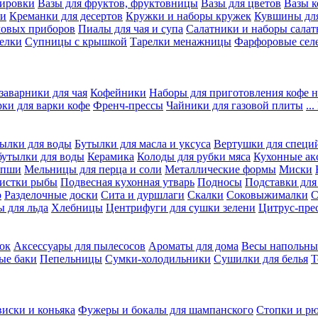
вировки
Вазы для фруктов, фруктовницы
Вазы для цветов
Вазы 
ки
Креманки для десертов
Кружки и наборы кружек
Кувшины дл
ловых приборов
Пиалы для чая и супа
Салатники и наборы салат
елки
Супницы с крышкой
Тарелки менажницы
Фарфоровые сел
заварники для чая
Кофейники
Наборы для приготовления кофе н
рки для варки кофе
Френч-прессы
Чайники для газовой плиты
..
ылки для воды
Бутылки для масла и уксуса
Вертушки для специ
бутылки для воды
Керамика
Колоды для рубки мяса
Кухонные ак
апши
Мельницы для перца и соли
Металлические формы
Миски
чистки рыбы
Подвесная кухонная утварь
Подносы
Подставки для
о
Разделочные доски
Сита и дуршлаги
Скалки
Соковыжималки
С
 для льда
Хлебницы
Центрифуги для сушки зелени
Цитрус-пре
ок
Аксессуары для пылесосов
Ароматы для дома
Весы напольны
ые баки
Пепельницы
Сумки-холодильники
Сушилки для белья
Т
виски и коньяка
Фужеры и бокалы для шампанского
Стопки и р