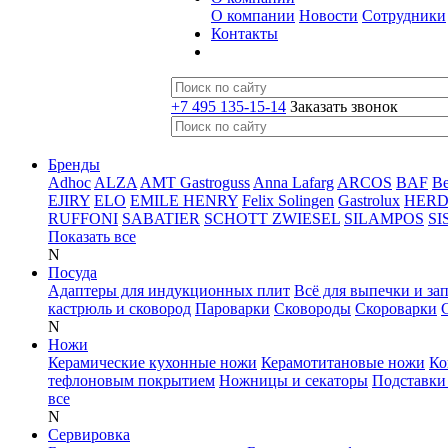
О компании
Новости
Сотрудники
Контакты
+7 495 135-15-14
Заказать звонок
Бренды
Adhoc
ALZA
AMT Gastroguss
Anna Lafarg
ARCOS
BAF
B
EJIRY
ELO
EMILE HENRY
Felix Solingen
Gastrolux
HER
RUFFONI
SABATIER
SCHOTT ZWIESEL
SILAMPOS
SI
Показать все
N
Посуда
Адаптеры для индукционных плит
Всё для выпечки и за
кастрюль и сковород
Пароварки
Сковороды
Скороварки
N
Ножи
Керамические кухонные ножи
Керамотитановые ножи
Ко
тефлоновым покрытием
Ножницы и секаторы
Подставки
все
N
Сервировка