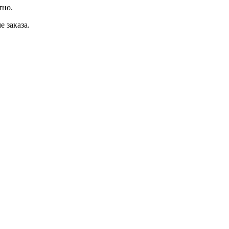
тно.
 заказа.