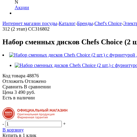
N
Акции
Интернет магазин посуды
-
Каталог
-
Бренды
-
Chef's Choice
-
Элект
312 (2 этап) CC316802
Набор сменных дисков Chefs Choice (2 ш
Код товара
48876
Отложить
Отложено
Сравнить
В сравнении
Цена 3 490 руб.
Есть в наличии
-
+
В корзину
Купить в 1 клик