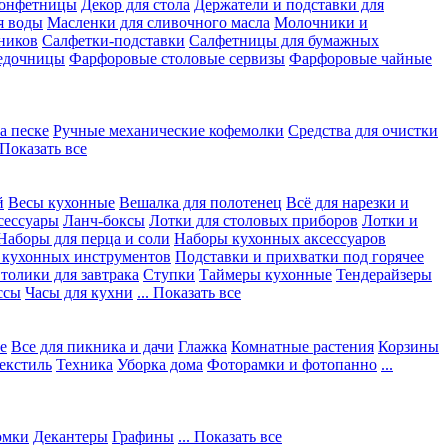
конфетницы
Декор для стола
Держатели и подставки для
я воды
Масленки для сливочного масла
Молочники и
ников
Салфетки-подставки
Салфетницы для бумажных
едочницы
Фарфоровые столовые сервизы
Фарфоровые чайные
а песке
Ручные механические кофемолки
Средства для очистки
. Показать все
й
Весы кухонные
Вешалка для полотенец
Всё для нарезки и
сессуары
Ланч-боксы
Лотки для столовых приборов
Лотки и
Наборы для перца и соли
Наборы кухонных аксессуаров
 кухонных инструментов
Подставки и прихватки под горячее
толики для завтрака
Ступки
Таймеры кухонные
Тендерайзеры
ссы
Часы для кухни
... Показать все
е
Все для пикника и дачи
Глажка
Комнатные растения
Корзины
екстиль
Техника
Уборка дома
Фоторамки и фотопанно
...
юмки
Декантеры
Графины
... Показать все