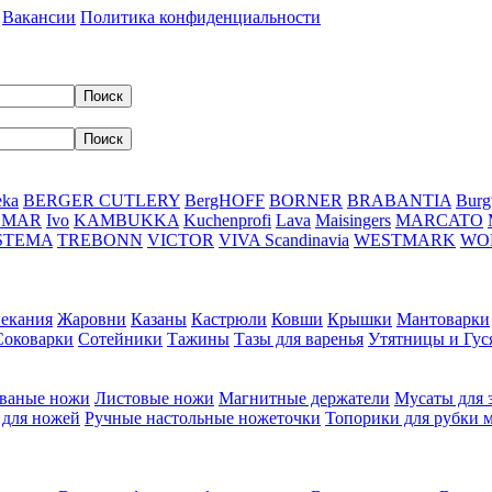
Вакансии
Политика конфиденциальности
eka
BERGER CUTLERY
BergHOFF
BORNER
BRABANTIA
Burg
DMAR
Ivo
KAMBUKKA
Kuchenprofi
Lava
Maisingers
MARCATO
STEMA
TREBONN
VICTOR
VIVA Scandinavia
WESTMARK
WO
пекания
Жаровни
Казаны
Кастрюли
Ковши
Крышки
Мантоварки
Соковарки
Сотейники
Тажины
Тазы для варенья
Утятницы и Гу
ваные ножи
Листовые ножи
Магнитные держатели
Мусаты для 
 для ножей
Ручные настольные ножеточки
Топорики для рубки 