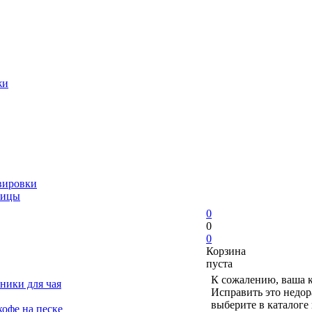
жи
вировки
ницы
0
0
0
Корзина
пуста
К сожалению, ваша к
ники для чая
Исправить это недор
выберите в каталоге
офе на песке