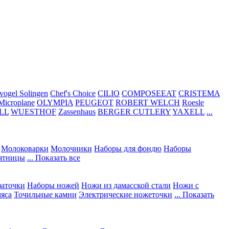
vogel Solingen
Chef's Choice
CILIO
COMPOSEEAT
CRISTEMA
Microplane
OLYMPIA
PEUGEOT
ROBERT WELCH
Roesle
LL
WUESTHOF
Zassenhaus
BERGER CUTLERY
YAXELL
...
Молоковарки
Молочники
Наборы для фондю
Наборы
сятницы
... Показать все
заточки
Наборы ножей
Ножи из дамасской стали
Ножи с
мяса
Точильные камни
Электрические ножеточки
... Показать