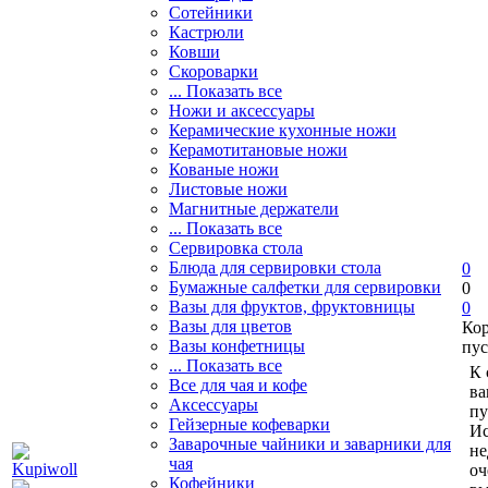
Сотейники
Кастрюли
Ковши
Скороварки
... Показать все
Ножи и аксессуары
Керамические кухонные ножи
Керамотитановые ножи
Кованые ножи
Листовые ножи
Магнитные держатели
... Показать все
Сервировка стола
Блюда для сервировки стола
0
Бумажные салфетки для сервировки
0
Вазы для фруктов, фруктовницы
0
Вазы для цветов
Ко
Вазы конфетницы
пус
... Показать все
К 
Все для чая и кофе
ва
Аксессуары
пу
Гейзерные кофеварки
Ис
Заварочные чайники и заварники для
не
чая
оч
Кофейники