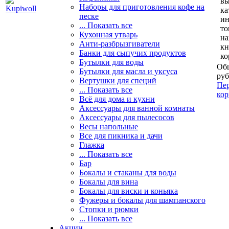
вы
Наборы для приготовления кофе на
ка
песке
и
... Показать все
то
Кухонная утварь
н
Анти-разбрызгиватели
кн
Банки для сыпучих продуктов
ко
Бутылки для воды
Общ
Бутылки для масла и уксуса
руб
Вертушки для специй
Пер
... Показать все
кор
Всё для дома и кухни
Аксессуары для ванной комнаты
Аксессуары для пылесосов
Весы напольные
Все для пикника и дачи
Глажка
... Показать все
Бар
Бокалы и стаканы для воды
Бокалы для вина
Бокалы для виски и коньяка
Фужеры и бокалы для шампанского
Стопки и рюмки
... Показать все
Акции