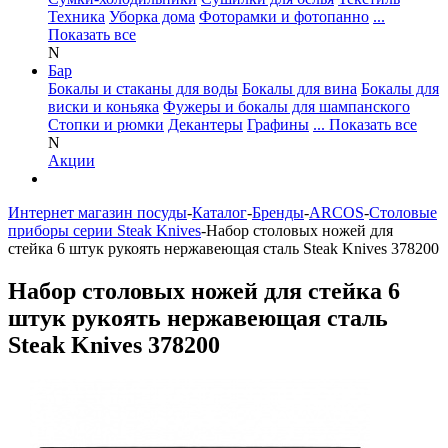
Техника
Уборка дома
Фоторамки и фотопанно
...
Показать все
N
Бар
Бокалы и стаканы для воды
Бокалы для вина
Бокалы для
виски и коньяка
Фужеры и бокалы для шампанского
Стопки и рюмки
Декантеры
Графины
... Показать все
N
Акции
Интернет магазин посуды
-
Каталог
-
Бренды
-
ARCOS
-
Столовые
приборы серии Steak Knives
-
Набор столовых ножей для
стейка 6 штук рукоять нержавеющая сталь Steak Knives 378200
Набор столовых ножей для стейка 6
штук рукоять нержавеющая сталь
Steak Knives 378200