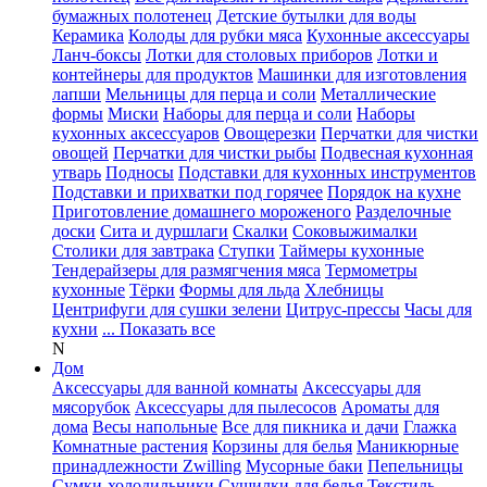
бумажных полотенец
Детские бутылки для воды
Керамика
Колоды для рубки мяса
Кухонные аксессуары
Ланч-боксы
Лотки для столовых приборов
Лотки и
контейнеры для продуктов
Машинки для изготовления
лапши
Мельницы для перца и соли
Металлические
формы
Миски
Наборы для перца и соли
Наборы
кухонных аксессуаров
Овощерезки
Перчатки для чистки
овощей
Перчатки для чистки рыбы
Подвесная кухонная
утварь
Подносы
Подставки для кухонных инструментов
Подставки и прихватки под горячее
Порядок на кухне
Приготовление домашнего мороженого
Разделочные
доски
Сита и дуршлаги
Скалки
Соковыжималки
Столики для завтрака
Ступки
Таймеры кухонные
Тендерайзеры для размягчения мяса
Термометры
кухонные
Тёрки
Формы для льда
Хлебницы
Центрифуги для сушки зелени
Цитрус-прессы
Часы для
кухни
... Показать все
N
Дом
Аксессуары для ванной комнаты
Аксессуары для
мясорубок
Аксессуары для пылесосов
Ароматы для
дома
Весы напольные
Все для пикника и дачи
Глажка
Комнатные растения
Корзины для белья
Маникюрные
принадлежности Zwilling
Мусорные баки
Пепельницы
Сумки-холодильники
Сушилки для белья
Текстиль