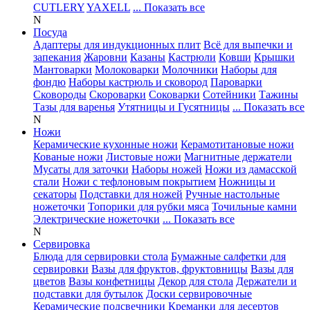
CUTLERY
YAXELL
... Показать все
N
Посуда
Адаптеры для индукционных плит
Всё для выпечки и
запекания
Жаровни
Казаны
Кастрюли
Ковши
Крышки
Мантоварки
Молоковарки
Молочники
Наборы для
фондю
Наборы кастрюль и сковород
Пароварки
Сковороды
Скороварки
Соковарки
Сотейники
Тажины
Тазы для варенья
Утятницы и Гусятницы
... Показать все
N
Ножи
Керамические кухонные ножи
Керамотитановые ножи
Кованые ножи
Листовые ножи
Магнитные держатели
Мусаты для заточки
Наборы ножей
Ножи из дамасской
стали
Ножи с тефлоновым покрытием
Ножницы и
секаторы
Подставки для ножей
Ручные настольные
ножеточки
Топорики для рубки мяса
Точильные камни
Электрические ножеточки
... Показать все
N
Сервировка
Блюда для сервировки стола
Бумажные салфетки для
сервировки
Вазы для фруктов, фруктовницы
Вазы для
цветов
Вазы конфетницы
Декор для стола
Держатели и
подставки для бутылок
Доски сервировочные
Керамические подсвечники
Креманки для десертов