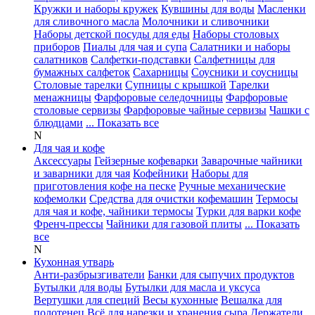
Кружки и наборы кружек
Кувшины для воды
Масленки
для сливочного масла
Молочники и сливочники
Наборы детской посуды для еды
Наборы столовых
приборов
Пиалы для чая и супа
Салатники и наборы
салатников
Салфетки-подставки
Салфетницы для
бумажных салфеток
Сахарницы
Соусники и соусницы
Столовые тарелки
Супницы с крышкой
Тарелки
менажницы
Фарфоровые селедочницы
Фарфоровые
столовые сервизы
Фарфоровые чайные сервизы
Чашки с
блюдцами
... Показать все
N
Для чая и кофе
Аксессуары
Гейзерные кофеварки
Заварочные чайники
и заварники для чая
Кофейники
Наборы для
приготовления кофе на песке
Ручные механические
кофемолки
Средства для очистки кофемашин
Термосы
для чая и кофе, чайники термосы
Турки для варки кофе
Френч-прессы
Чайники для газовой плиты
... Показать
все
N
Кухонная утварь
Анти-разбрызгиватели
Банки для сыпучих продуктов
Бутылки для воды
Бутылки для масла и уксуса
Вертушки для специй
Весы кухонные
Вешалка для
полотенец
Всё для нарезки и хранения сыра
Держатели