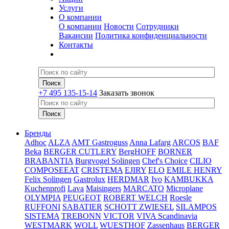
Услуги
О компании
О компании
Новости
Сотрудники
Вакансии
Политика конфиденциальности
Контакты
+7 495 135-15-14
Заказать звонок
Бренды
Adhoc
ALZA
AMT Gastroguss
Anna Lafarg
ARCOS
BAF
Beka
BERGER CUTLERY
BergHOFF
BORNER
BRABANTIA
Burgvogel Solingen
Chef's Choice
CILIO
COMPOSEEAT
CRISTEMA
EJIRY
ELO
EMILE HENRY
Felix Solingen
Gastrolux
HERDMAR
Ivo
KAMBUKKA
Kuchenprofi
Lava
Maisingers
MARCATO
Microplane
OLYMPIA
PEUGEOT
ROBERT WELCH
Roesle
RUFFONI
SABATIER
SCHOTT ZWIESEL
SILAMPOS
SISTEMA
TREBONN
VICTOR
VIVA Scandinavia
WESTMARK
WOLL
WUESTHOF
Zassenhaus
BERGER