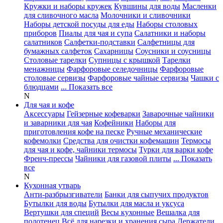
Кружки и наборы кружек
Кувшины для воды
Масленки
для сливочного масла
Молочники и сливочники
Наборы детской посуды для еды
Наборы столовых
приборов
Пиалы для чая и супа
Салатники и наборы
салатников
Салфетки-подставки
Салфетницы для
бумажных салфеток
Сахарницы
Соусники и соусницы
Столовые тарелки
Супницы с крышкой
Тарелки
менажницы
Фарфоровые селедочницы
Фарфоровые
столовые сервизы
Фарфоровые чайные сервизы
Чашки с
блюдцами
... Показать все
N
Для чая и кофе
Аксессуары
Гейзерные кофеварки
Заварочные чайники
и заварники для чая
Кофейники
Наборы для
приготовления кофе на песке
Ручные механические
кофемолки
Средства для очистки кофемашин
Термосы
для чая и кофе, чайники термосы
Турки для варки кофе
Френч-прессы
Чайники для газовой плиты
... Показать
все
N
Кухонная утварь
Анти-разбрызгиватели
Банки для сыпучих продуктов
Бутылки для воды
Бутылки для масла и уксуса
Вертушки для специй
Весы кухонные
Вешалка для
полотенец
Всё для нарезки и хранения сыра
Держатели