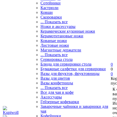
Сотейники
Кастрюли
Ковши
Скороварки
... Показать все
Ножи и аксессуары
Керамические кухонные ножи
Керамотитановые ножи
Кованые ножи
Листовые ножи
Магнитные держатели
... Показать все
Сервировка стола
Блюда для сервировки стола
0
Бумажные салфетки для сервировки
0
Вазы для фруктов, фруктовницы
0
Вазы для цветов
Ко
Вазы конфетницы
пус
... Показать все
К 
Все для чая и кофе
ва
Аксессуары
пу
Гейзерные кофеварки
Ис
Заварочные чайники и заварники для
не
чая
оч
Кофейники