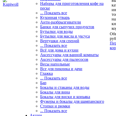
вы
Наборы для приготовления кофе на
ка
песке
и
... Показать все
то
Кухонная утварь
н
Анти-разбрызгиватели
кн
Банки для сыпучих продуктов
ко
Бутылки для воды
Общ
Бутылки для масла и уксуса
руб
Вертушки для специй
Пер
... Показать все
кор
Всё для дома и кухни
Аксессуары для ванной комнаты
Аксессуары для пылесосов
Весы напольные
Все для пикника и дачи
Глажка
... Показать все
Бар
Бокалы и стаканы для воды
Бокалы для вина
Бокалы для виски и коньяка
Фужеры и бокалы для шампанского
Стопки и рюмки
... Показать все
Акции