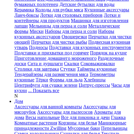
бумажных полотенец
Детские бутылки для воды
Керамика
Колоды для рубки мяса
Кухонные аксессуары
Ланч-боксы
Лотки для столовых приборов
Лотки и
контейнеры для продуктов
Машинки для изготовления
лапши
Мельницы для перца и соли
Металлические
формы
Миски
Наборы для перца и соли
Наборы
кухонных аксессуаров
Овощерезки
Перчатки для чистки
овощей
Перчатки для чистки рыбы
Подвесная кухонная
утварь
Подносы
Подставки для кухонных инструментов
Подставки и прихватки под горячее
Порядок на кухне
Приготовление домашнего мороженого
Разделочные
доски
Сита и дуршлаги
Скалки
Соковыжималки
Столики для завтрака
Ступки
Таймеры кухонные
Тендерайзеры для размягчения мяса
Термометры
кухонные
Тёрки
Формы для льда
Хлебницы
Центрифуги для сушки зелени
Цитрус-прессы
Часы для
кухни
... Показать все
N
Дом
Аксессуары для ванной комнаты
Аксессуары для
мясорубок
Аксессуары для пылесосов
Ароматы для
дома
Весы напольные
Все для пикника и дачи
Глажка
Комнатные растения
Корзины для белья
Маникюрные
принадлежности Zwilling
Мусорные баки
Пепельницы
Сумки-холодильники
Сушилки для белья
Текстиль