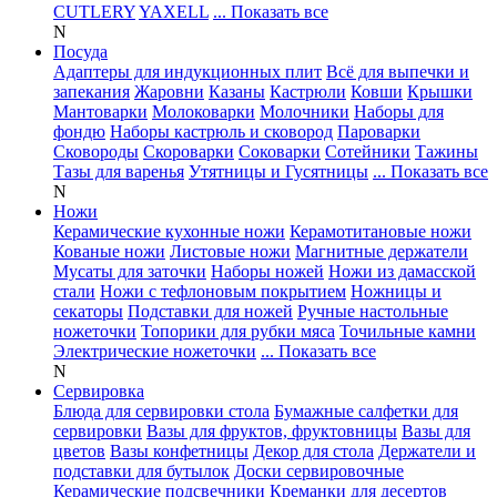
CUTLERY
YAXELL
... Показать все
N
Посуда
Адаптеры для индукционных плит
Всё для выпечки и
запекания
Жаровни
Казаны
Кастрюли
Ковши
Крышки
Мантоварки
Молоковарки
Молочники
Наборы для
фондю
Наборы кастрюль и сковород
Пароварки
Сковороды
Скороварки
Соковарки
Сотейники
Тажины
Тазы для варенья
Утятницы и Гусятницы
... Показать все
N
Ножи
Керамические кухонные ножи
Керамотитановые ножи
Кованые ножи
Листовые ножи
Магнитные держатели
Мусаты для заточки
Наборы ножей
Ножи из дамасской
стали
Ножи с тефлоновым покрытием
Ножницы и
секаторы
Подставки для ножей
Ручные настольные
ножеточки
Топорики для рубки мяса
Точильные камни
Электрические ножеточки
... Показать все
N
Сервировка
Блюда для сервировки стола
Бумажные салфетки для
сервировки
Вазы для фруктов, фруктовницы
Вазы для
цветов
Вазы конфетницы
Декор для стола
Держатели и
подставки для бутылок
Доски сервировочные
Керамические подсвечники
Креманки для десертов