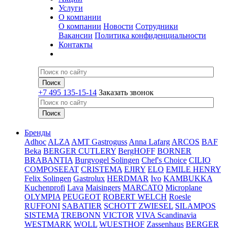
Услуги
О компании
О компании
Новости
Сотрудники
Вакансии
Политика конфиденциальности
Контакты
+7 495 135-15-14
Заказать звонок
Бренды
Adhoc
ALZA
AMT Gastroguss
Anna Lafarg
ARCOS
BAF
Beka
BERGER CUTLERY
BergHOFF
BORNER
BRABANTIA
Burgvogel Solingen
Chef's Choice
CILIO
COMPOSEEAT
CRISTEMA
EJIRY
ELO
EMILE HENRY
Felix Solingen
Gastrolux
HERDMAR
Ivo
KAMBUKKA
Kuchenprofi
Lava
Maisingers
MARCATO
Microplane
OLYMPIA
PEUGEOT
ROBERT WELCH
Roesle
RUFFONI
SABATIER
SCHOTT ZWIESEL
SILAMPOS
SISTEMA
TREBONN
VICTOR
VIVA Scandinavia
WESTMARK
WOLL
WUESTHOF
Zassenhaus
BERGER