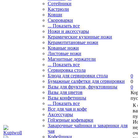
Сотейники
Кастрюли
Ковши
Скороварки
... Показать все
Ножи и аксессуары
Керамические кухонные ножи
Керамотитановые ножи
Кованые ножи
Листовые ножи
Магнитные держатели
... Показать все
Сервировка стола
Блюда для сервировки стола
0
Бумажные салфетки для сервировки
0
Вазы для фруктов, фруктовницы
0
Вазы для цветов
Ко
Вазы конфетницы
пус
... Показать все
К 
Все для чая и кофе
ва
Аксессуары
пу
Гейзерные кофеварки
Ис
Заварочные чайники и заварники для
не
чая
оч
Кофейники