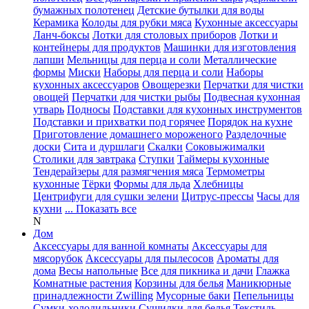
бумажных полотенец
Детские бутылки для воды
Керамика
Колоды для рубки мяса
Кухонные аксессуары
Ланч-боксы
Лотки для столовых приборов
Лотки и
контейнеры для продуктов
Машинки для изготовления
лапши
Мельницы для перца и соли
Металлические
формы
Миски
Наборы для перца и соли
Наборы
кухонных аксессуаров
Овощерезки
Перчатки для чистки
овощей
Перчатки для чистки рыбы
Подвесная кухонная
утварь
Подносы
Подставки для кухонных инструментов
Подставки и прихватки под горячее
Порядок на кухне
Приготовление домашнего мороженого
Разделочные
доски
Сита и дуршлаги
Скалки
Соковыжималки
Столики для завтрака
Ступки
Таймеры кухонные
Тендерайзеры для размягчения мяса
Термометры
кухонные
Тёрки
Формы для льда
Хлебницы
Центрифуги для сушки зелени
Цитрус-прессы
Часы для
кухни
... Показать все
N
Дом
Аксессуары для ванной комнаты
Аксессуары для
мясорубок
Аксессуары для пылесосов
Ароматы для
дома
Весы напольные
Все для пикника и дачи
Глажка
Комнатные растения
Корзины для белья
Маникюрные
принадлежности Zwilling
Мусорные баки
Пепельницы
Сумки-холодильники
Сушилки для белья
Текстиль