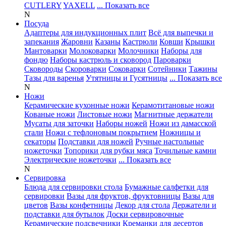
CUTLERY
YAXELL
... Показать все
N
Посуда
Адаптеры для индукционных плит
Всё для выпечки и
запекания
Жаровни
Казаны
Кастрюли
Ковши
Крышки
Мантоварки
Молоковарки
Молочники
Наборы для
фондю
Наборы кастрюль и сковород
Пароварки
Сковороды
Скороварки
Соковарки
Сотейники
Тажины
Тазы для варенья
Утятницы и Гусятницы
... Показать все
N
Ножи
Керамические кухонные ножи
Керамотитановые ножи
Кованые ножи
Листовые ножи
Магнитные держатели
Мусаты для заточки
Наборы ножей
Ножи из дамасской
стали
Ножи с тефлоновым покрытием
Ножницы и
секаторы
Подставки для ножей
Ручные настольные
ножеточки
Топорики для рубки мяса
Точильные камни
Электрические ножеточки
... Показать все
N
Сервировка
Блюда для сервировки стола
Бумажные салфетки для
сервировки
Вазы для фруктов, фруктовницы
Вазы для
цветов
Вазы конфетницы
Декор для стола
Держатели и
подставки для бутылок
Доски сервировочные
Керамические подсвечники
Креманки для десертов