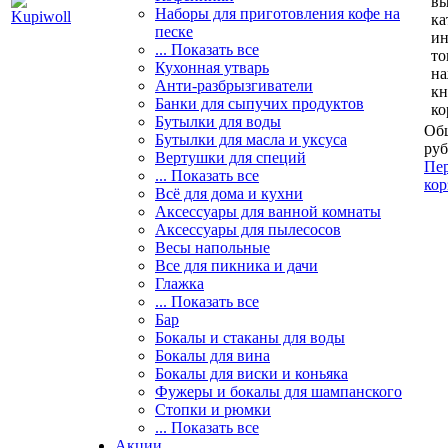
вы
Наборы для приготовления кофе на
ка
песке
и
... Показать все
то
Кухонная утварь
н
Анти-разбрызгиватели
кн
Банки для сыпучих продуктов
ко
Бутылки для воды
Общ
Бутылки для масла и уксуса
руб
Вертушки для специй
Пер
... Показать все
кор
Всё для дома и кухни
Аксессуары для ванной комнаты
Аксессуары для пылесосов
Весы напольные
Все для пикника и дачи
Глажка
... Показать все
Бар
Бокалы и стаканы для воды
Бокалы для вина
Бокалы для виски и коньяка
Фужеры и бокалы для шампанского
Стопки и рюмки
... Показать все
Акции