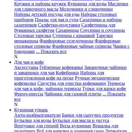
Кружки и наборы кружек
Кувшины для воды
Масленки
для сливочного масла
Молочники и сливочники
Наборы детской посуды для еды
Наборы столовых
приборов
Пиалы для чая и супа
Салатники и наборы
салатников
Салфетки-подставки
Салфетницы для
бумажных салфеток
Сахарницы
Соусники и соусницы
Столовые тарелки
Супницы с крышкой
Тарелки
менажницы
Фарфоровые селедочницы
Фарфоровые
столовые сервизы
Фарфоровые чайные сервизы
Чашки с
блюдцами
... Показать все
N
Для чая и кофе
Аксессуары
Гейзерные кофеварки
Заварочные чайники
и заварники для чая
Кофейники
Наборы для
приготовления кофе на песке
Ручные механические
кофемолки
Средства для очистки кофемашин
Термосы
для чая и кофе, чайники термосы
Турки для варки кофе
Френч-прессы
Чайники для газовой плиты
... Показать
все
N
Кухонная утварь
Анти-разбрызгиватели
Банки для сыпучих продуктов
Бутылки для воды
Бутылки для масла и уксуса
Вертушки для специй
Весы кухонные
Вешалка для
полотенец
Всё для нарезки и хранения сыра
Держатели