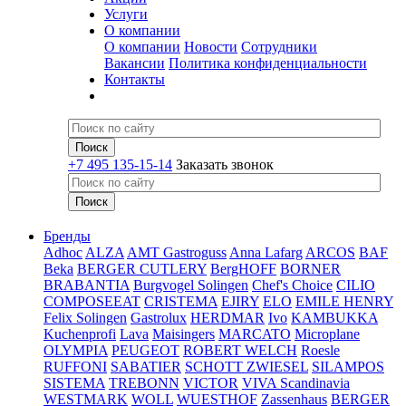
Услуги
О компании
О компании
Новости
Сотрудники
Вакансии
Политика конфиденциальности
Контакты
+7 495 135-15-14
Заказать звонок
Бренды
Adhoc
ALZA
AMT Gastroguss
Anna Lafarg
ARCOS
BAF
Beka
BERGER CUTLERY
BergHOFF
BORNER
BRABANTIA
Burgvogel Solingen
Chef's Choice
CILIO
COMPOSEEAT
CRISTEMA
EJIRY
ELO
EMILE HENRY
Felix Solingen
Gastrolux
HERDMAR
Ivo
KAMBUKKA
Kuchenprofi
Lava
Maisingers
MARCATO
Microplane
OLYMPIA
PEUGEOT
ROBERT WELCH
Roesle
RUFFONI
SABATIER
SCHOTT ZWIESEL
SILAMPOS
SISTEMA
TREBONN
VICTOR
VIVA Scandinavia
WESTMARK
WOLL
WUESTHOF
Zassenhaus
BERGER