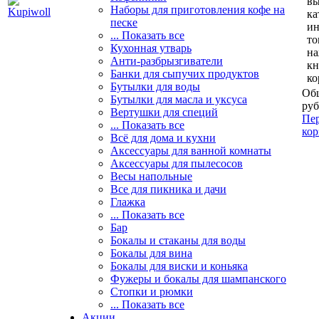
вы
Наборы для приготовления кофе на
ка
песке
и
... Показать все
то
Кухонная утварь
н
Анти-разбрызгиватели
кн
Банки для сыпучих продуктов
ко
Бутылки для воды
Общ
Бутылки для масла и уксуса
руб
Вертушки для специй
Пер
... Показать все
кор
Всё для дома и кухни
Аксессуары для ванной комнаты
Аксессуары для пылесосов
Весы напольные
Все для пикника и дачи
Глажка
... Показать все
Бар
Бокалы и стаканы для воды
Бокалы для вина
Бокалы для виски и коньяка
Фужеры и бокалы для шампанского
Стопки и рюмки
... Показать все
Акции