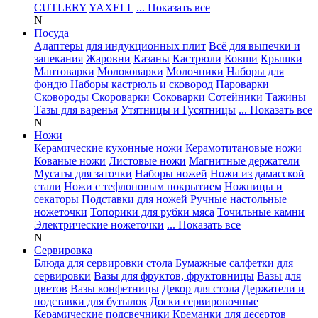
CUTLERY
YAXELL
... Показать все
N
Посуда
Адаптеры для индукционных плит
Всё для выпечки и
запекания
Жаровни
Казаны
Кастрюли
Ковши
Крышки
Мантоварки
Молоковарки
Молочники
Наборы для
фондю
Наборы кастрюль и сковород
Пароварки
Сковороды
Скороварки
Соковарки
Сотейники
Тажины
Тазы для варенья
Утятницы и Гусятницы
... Показать все
N
Ножи
Керамические кухонные ножи
Керамотитановые ножи
Кованые ножи
Листовые ножи
Магнитные держатели
Мусаты для заточки
Наборы ножей
Ножи из дамасской
стали
Ножи с тефлоновым покрытием
Ножницы и
секаторы
Подставки для ножей
Ручные настольные
ножеточки
Топорики для рубки мяса
Точильные камни
Электрические ножеточки
... Показать все
N
Сервировка
Блюда для сервировки стола
Бумажные салфетки для
сервировки
Вазы для фруктов, фруктовницы
Вазы для
цветов
Вазы конфетницы
Декор для стола
Держатели и
подставки для бутылок
Доски сервировочные
Керамические подсвечники
Креманки для десертов