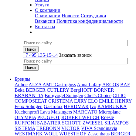
Услуги
О компании
О компании
Новости
Сотрудники
Вакансии
Политика конфиденциальности
Контакты
+7 495 135-15-14
Заказать звонок
Бренды
Adhoc
ALZA
AMT Gastroguss
Anna Lafarg
ARCOS
BAF
Beka
BERGER CUTLERY
BergHOFF
BORNER
BRABANTIA
Burgvogel Solingen
Chef's Choice
CILIO
COMPOSEEAT
CRISTEMA
EJIRY
ELO
EMILE HENRY
Felix Solingen
Gastrolux
HERDMAR
Ivo
KAMBUKKA
Kuchenprofi
Lava
Maisingers
MARCATO
Microplane
OLYMPIA
PEUGEOT
ROBERT WELCH
Roesle
RUFFONI
SABATIER
SCHOTT ZWIESEL
SILAMPOS
SISTEMA
TREBONN
VICTOR
VIVA Scandinavia
WESTMARK
WOLL
WUESTHOF
Zassenhaus
BERGER