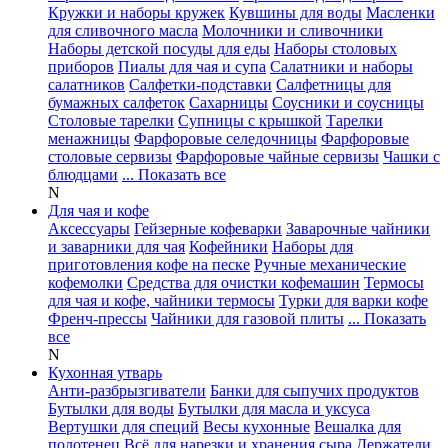
Кружки и наборы кружек
Кувшины для воды
Масленки
для сливочного масла
Молочники и сливочники
Наборы детской посуды для еды
Наборы столовых
приборов
Пиалы для чая и супа
Салатники и наборы
салатников
Салфетки-подставки
Салфетницы для
бумажных салфеток
Сахарницы
Соусники и соусницы
Столовые тарелки
Супницы с крышкой
Тарелки
менажницы
Фарфоровые селедочницы
Фарфоровые
столовые сервизы
Фарфоровые чайные сервизы
Чашки с
блюдцами
... Показать все
N
Для чая и кофе
Аксессуары
Гейзерные кофеварки
Заварочные чайники
и заварники для чая
Кофейники
Наборы для
приготовления кофе на песке
Ручные механические
кофемолки
Средства для очистки кофемашин
Термосы
для чая и кофе, чайники термосы
Турки для варки кофе
Френч-прессы
Чайники для газовой плиты
... Показать
все
N
Кухонная утварь
Анти-разбрызгиватели
Банки для сыпучих продуктов
Бутылки для воды
Бутылки для масла и уксуса
Вертушки для специй
Весы кухонные
Вешалка для
полотенец
Всё для нарезки и хранения сыра
Держатели