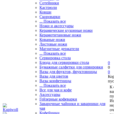
Сотейники
Кастрюли
Ковши
Скороварки
... Показать все
Ножи и аксессуары
Керамические кухонные ножи
Керамотитановые ножи
Кованые ножи
Листовые ножи
Магнитные держатели
... Показать все
Сервировка стола
Блюда для сервировки стола
0
Бумажные салфетки для сервировки
0
Вазы для фруктов, фруктовницы
0
Вазы для цветов
Ко
Вазы конфетницы
пус
... Показать все
К 
Все для чая и кофе
ва
Аксессуары
пу
Гейзерные кофеварки
Ис
Заварочные чайники и заварники для
не
чая
оч
Кофейники