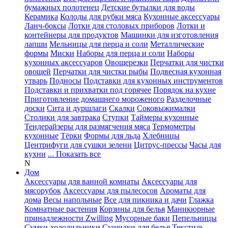
бумажных полотенец
Детские бутылки для воды
Керамика
Колоды для рубки мяса
Кухонные аксессуары
Ланч-боксы
Лотки для столовых приборов
Лотки и
контейнеры для продуктов
Машинки для изготовления
лапши
Мельницы для перца и соли
Металлические
формы
Миски
Наборы для перца и соли
Наборы
кухонных аксессуаров
Овощерезки
Перчатки для чистки
овощей
Перчатки для чистки рыбы
Подвесная кухонная
утварь
Подносы
Подставки для кухонных инструментов
Подставки и прихватки под горячее
Порядок на кухне
Приготовление домашнего мороженого
Разделочные
доски
Сита и дуршлаги
Скалки
Соковыжималки
Столики для завтрака
Ступки
Таймеры кухонные
Тендерайзеры для размягчения мяса
Термометры
кухонные
Тёрки
Формы для льда
Хлебницы
Центрифуги для сушки зелени
Цитрус-прессы
Часы для
кухни
... Показать все
N
Дом
Аксессуары для ванной комнаты
Аксессуары для
мясорубок
Аксессуары для пылесосов
Ароматы для
дома
Весы напольные
Все для пикника и дачи
Глажка
Комнатные растения
Корзины для белья
Маникюрные
принадлежности Zwilling
Мусорные баки
Пепельницы
Сумки-холодильники
Сушилки для белья
Текстиль