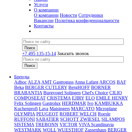
Услуги
О компании
О компании
Новости
Сотрудники
Вакансии
Политика конфиденциальности
Контакты
+7 495 135-15-14
Заказать звонок
Бренды
Adhoc
ALZA
AMT Gastroguss
Anna Lafarg
ARCOS
BAF
Beka
BERGER CUTLERY
BergHOFF
BORNER
BRABANTIA
Burgvogel Solingen
Chef's Choice
CILIO
COMPOSEEAT
CRISTEMA
EJIRY
ELO
EMILE HENRY
Felix Solingen
Gastrolux
HERDMAR
Ivo
KAMBUKKA
Kuchenprofi
Lava
Maisingers
MARCATO
Microplane
OLYMPIA
PEUGEOT
ROBERT WELCH
Roesle
RUFFONI
SABATIER
SCHOTT ZWIESEL
SILAMPOS
SISTEMA
TREBONN
VICTOR
VIVA Scandinavia
WESTMARK
WOLL
WUESTHOF
Zassenhaus
BERGER