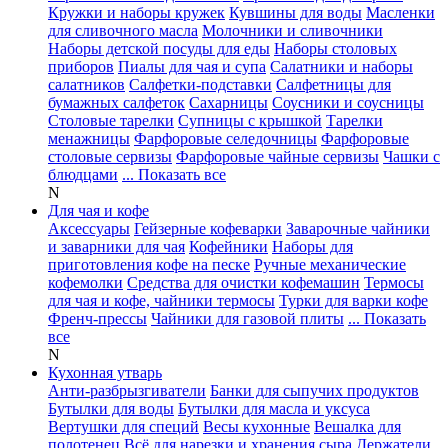
Кружки и наборы кружек
Кувшины для воды
Масленки
для сливочного масла
Молочники и сливочники
Наборы детской посуды для еды
Наборы столовых
приборов
Пиалы для чая и супа
Салатники и наборы
салатников
Салфетки-подставки
Салфетницы для
бумажных салфеток
Сахарницы
Соусники и соусницы
Столовые тарелки
Супницы с крышкой
Тарелки
менажницы
Фарфоровые селедочницы
Фарфоровые
столовые сервизы
Фарфоровые чайные сервизы
Чашки с
блюдцами
... Показать все
N
Для чая и кофе
Аксессуары
Гейзерные кофеварки
Заварочные чайники
и заварники для чая
Кофейники
Наборы для
приготовления кофе на песке
Ручные механические
кофемолки
Средства для очистки кофемашин
Термосы
для чая и кофе, чайники термосы
Турки для варки кофе
Френч-прессы
Чайники для газовой плиты
... Показать
все
N
Кухонная утварь
Анти-разбрызгиватели
Банки для сыпучих продуктов
Бутылки для воды
Бутылки для масла и уксуса
Вертушки для специй
Весы кухонные
Вешалка для
полотенец
Всё для нарезки и хранения сыра
Держатели