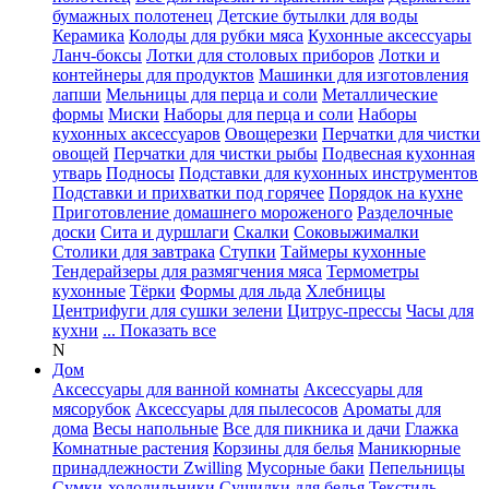
бумажных полотенец
Детские бутылки для воды
Керамика
Колоды для рубки мяса
Кухонные аксессуары
Ланч-боксы
Лотки для столовых приборов
Лотки и
контейнеры для продуктов
Машинки для изготовления
лапши
Мельницы для перца и соли
Металлические
формы
Миски
Наборы для перца и соли
Наборы
кухонных аксессуаров
Овощерезки
Перчатки для чистки
овощей
Перчатки для чистки рыбы
Подвесная кухонная
утварь
Подносы
Подставки для кухонных инструментов
Подставки и прихватки под горячее
Порядок на кухне
Приготовление домашнего мороженого
Разделочные
доски
Сита и дуршлаги
Скалки
Соковыжималки
Столики для завтрака
Ступки
Таймеры кухонные
Тендерайзеры для размягчения мяса
Термометры
кухонные
Тёрки
Формы для льда
Хлебницы
Центрифуги для сушки зелени
Цитрус-прессы
Часы для
кухни
... Показать все
N
Дом
Аксессуары для ванной комнаты
Аксессуары для
мясорубок
Аксессуары для пылесосов
Ароматы для
дома
Весы напольные
Все для пикника и дачи
Глажка
Комнатные растения
Корзины для белья
Маникюрные
принадлежности Zwilling
Мусорные баки
Пепельницы
Сумки-холодильники
Сушилки для белья
Текстиль