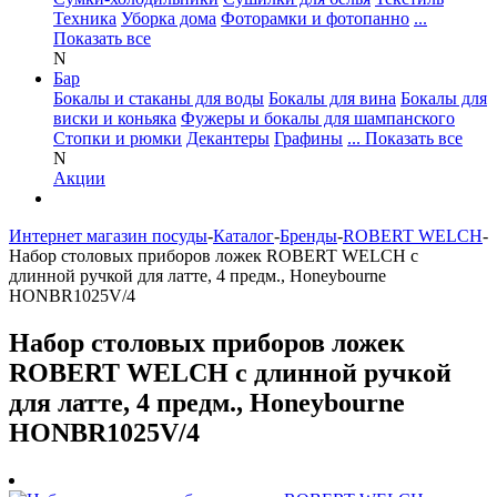
Техника
Уборка дома
Фоторамки и фотопанно
...
Показать все
N
Бар
Бокалы и стаканы для воды
Бокалы для вина
Бокалы для
виски и коньяка
Фужеры и бокалы для шампанского
Стопки и рюмки
Декантеры
Графины
... Показать все
N
Акции
Интернет магазин посуды
-
Каталог
-
Бренды
-
ROBERT WELCH
-
Набор столовых приборов ложек ROBERT WELCH с
длинной ручкой для латте, 4 предм., Honeybourne
HONBR1025V/4
Набор столовых приборов ложек
ROBERT WELCH с длинной ручкой
для латте, 4 предм., Honeybourne
HONBR1025V/4