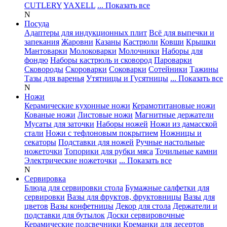
CUTLERY
YAXELL
... Показать все
N
Посуда
Адаптеры для индукционных плит
Всё для выпечки и
запекания
Жаровни
Казаны
Кастрюли
Ковши
Крышки
Мантоварки
Молоковарки
Молочники
Наборы для
фондю
Наборы кастрюль и сковород
Пароварки
Сковороды
Скороварки
Соковарки
Сотейники
Тажины
Тазы для варенья
Утятницы и Гусятницы
... Показать все
N
Ножи
Керамические кухонные ножи
Керамотитановые ножи
Кованые ножи
Листовые ножи
Магнитные держатели
Мусаты для заточки
Наборы ножей
Ножи из дамасской
стали
Ножи с тефлоновым покрытием
Ножницы и
секаторы
Подставки для ножей
Ручные настольные
ножеточки
Топорики для рубки мяса
Точильные камни
Электрические ножеточки
... Показать все
N
Сервировка
Блюда для сервировки стола
Бумажные салфетки для
сервировки
Вазы для фруктов, фруктовницы
Вазы для
цветов
Вазы конфетницы
Декор для стола
Держатели и
подставки для бутылок
Доски сервировочные
Керамические подсвечники
Креманки для десертов