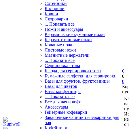
Сотейники
Кастрюли
Ковши
Скороварки
... Показать все
Ножи и аксессуары
Керамические кухонные ножи
Керамотитановые ножи
Кованые ножи
Листовые ножи
Магнитные держатели
... Показать все
Сервировка стола
Блюда для сервировки стола
0
Бумажные салфетки для сервировки
0
Вазы для фруктов, фруктовницы
0
Вазы для цветов
Ко
Вазы конфетницы
пус
... Показать все
К 
Все для чая и кофе
ва
Аксессуары
пу
Гейзерные кофеварки
Ис
Заварочные чайники и заварники для
не
чая
оч
Кофейники