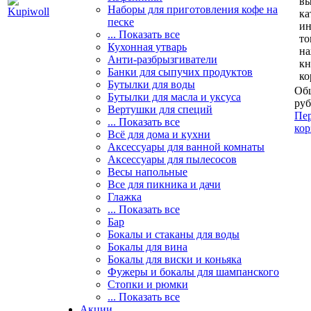
вы
Наборы для приготовления кофе на
ка
песке
и
... Показать все
то
Кухонная утварь
н
Анти-разбрызгиватели
кн
Банки для сыпучих продуктов
ко
Бутылки для воды
Общ
Бутылки для масла и уксуса
руб
Вертушки для специй
Пер
... Показать все
кор
Всё для дома и кухни
Аксессуары для ванной комнаты
Аксессуары для пылесосов
Весы напольные
Все для пикника и дачи
Глажка
... Показать все
Бар
Бокалы и стаканы для воды
Бокалы для вина
Бокалы для виски и коньяка
Фужеры и бокалы для шампанского
Стопки и рюмки
... Показать все
Акции