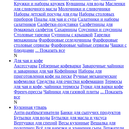
Кружки и наборы кружек
Кувшины для воды
Масленки
для сливочного масла
Молочники и сливочники
Наборы детской посуды для еды
Наборы столовых
приборов
Пиалы для чая и супа
Салатники и наборы
салатников
Салфетки-подставки
Салфетницы для
бумажных салфеток
Сахарницы
Соусники и соусницы
Столовые тарелки
Супницы с крышкой
Тарелки
менажницы
Фарфоровые селедочницы
Фарфоровые
столовые сервизы
Фарфоровые чайные сервизы
Чашки с
блюдцами
... Показать все
N
Для чая и кофе
Аксессуары
Гейзерные кофеварки
Заварочные чайники
и заварники для чая
Кофейники
Наборы для
приготовления кофе на песке
Ручные механические
кофемолки
Средства для очистки кофемашин
Термосы
для чая и кофе, чайники термосы
Турки для варки кофе
Френч-прессы
Чайники для газовой плиты
... Показать
все
N
Кухонная утварь
Анти-разбрызгиватели
Банки для сыпучих продуктов
Бутылки для воды
Бутылки для масла и уксуса
Вертушки для специй
Весы кухонные
Вешалка для
полотенец
Всё для нарезки и хранения сыра
Держатели