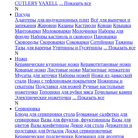
CUTLERY
YAXELL
... Показать все
N
Посуда
Адаптеры для индукционных плит
Всё для выпечки и
запекания
Жаровни
Казаны
Кастрюли
Ковши
Крышки
Мантоварки
Молоковарки
Молочники
Наборы для
фондю
Наборы кастрюль и сковород
Пароварки
Сковороды
Скороварки
Соковарки
Сотейники
Тажины
Тазы для варенья
Утятницы и Гусятницы
... Показать все
N
Ножи
Керамические кухонные ножи
Керамотитановые ножи
Кованые ножи
Листовые ножи
Магнитные держатели
Мусаты для заточки
Наборы ножей
Ножи из дамасской
стали
Ножи с тефлоновым покрытием
Ножницы и
секаторы
Подставки для ножей
Ручные настольные
ножеточки
Топорики для рубки мяса
Точильные камни
Электрические ножеточки
... Показать все
N
Сервировка
Блюда для сервировки стола
Бумажные салфетки для
сервировки
Вазы для фруктов, фруктовницы
Вазы для
цветов
Вазы конфетницы
Декор для стола
Держатели и
подставки для бутылок
Доски сервировочные
Керамические подсвечники
Креманки для десертов