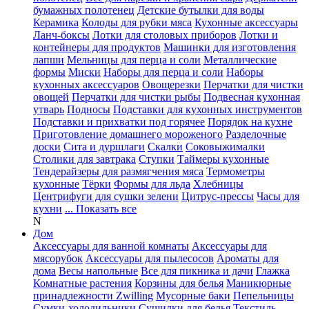
бумажных полотенец
Детские бутылки для воды
Керамика
Колоды для рубки мяса
Кухонные аксессуары
Ланч-боксы
Лотки для столовых приборов
Лотки и
контейнеры для продуктов
Машинки для изготовления
лапши
Мельницы для перца и соли
Металлические
формы
Миски
Наборы для перца и соли
Наборы
кухонных аксессуаров
Овощерезки
Перчатки для чистки
овощей
Перчатки для чистки рыбы
Подвесная кухонная
утварь
Подносы
Подставки для кухонных инструментов
Подставки и прихватки под горячее
Порядок на кухне
Приготовление домашнего мороженого
Разделочные
доски
Сита и дуршлаги
Скалки
Соковыжималки
Столики для завтрака
Ступки
Таймеры кухонные
Тендерайзеры для размягчения мяса
Термометры
кухонные
Тёрки
Формы для льда
Хлебницы
Центрифуги для сушки зелени
Цитрус-прессы
Часы для
кухни
... Показать все
N
Дом
Аксессуары для ванной комнаты
Аксессуары для
мясорубок
Аксессуары для пылесосов
Ароматы для
дома
Весы напольные
Все для пикника и дачи
Глажка
Комнатные растения
Корзины для белья
Маникюрные
принадлежности Zwilling
Мусорные баки
Пепельницы
Сумки-холодильники
Сушилки для белья
Текстиль