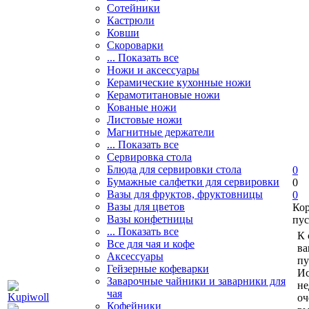
Сотейники
Кастрюли
Ковши
Скороварки
... Показать все
Ножи и аксессуары
Керамические кухонные ножи
Керамотитановые ножи
Кованые ножи
Листовые ножи
Магнитные держатели
... Показать все
Сервировка стола
Блюда для сервировки стола
0
Бумажные салфетки для сервировки
0
Вазы для фруктов, фруктовницы
0
Вазы для цветов
Ко
Вазы конфетницы
пус
... Показать все
К 
Все для чая и кофе
ва
Аксессуары
пу
Гейзерные кофеварки
Ис
Заварочные чайники и заварники для
не
чая
оч
Кофейники