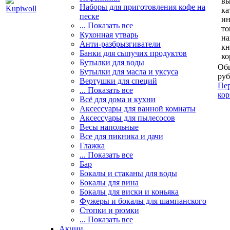
вы
Наборы для приготовления кофе на
ка
песке
и
... Показать все
то
Кухонная утварь
н
Анти-разбрызгиватели
кн
Банки для сыпучих продуктов
ко
Бутылки для воды
Общ
Бутылки для масла и уксуса
руб
Вертушки для специй
Пер
... Показать все
кор
Всё для дома и кухни
Аксессуары для ванной комнаты
Аксессуары для пылесосов
Весы напольные
Все для пикника и дачи
Глажка
... Показать все
Бар
Бокалы и стаканы для воды
Бокалы для вина
Бокалы для виски и коньяка
Фужеры и бокалы для шампанского
Стопки и рюмки
... Показать все
Акции