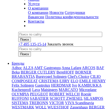
Услуги
О компании
О компании
Новости
Сотрудники
Вакансии
Политика конфиденциальности
Контакты
+7 495 135-15-14
Заказать звонок
Бренды
Adhoc
ALZA
AMT Gastroguss
Anna Lafarg
ARCOS
BAF
Beka
BERGER CUTLERY
BergHOFF
BORNER
BRABANTIA
Burgvogel Solingen
Chef's Choice
CILIO
COMPOSEEAT
CRISTEMA
EJIRY
ELO
EMILE HENRY
Felix Solingen
Gastrolux
HERDMAR
Ivo
KAMBUKKA
Kuchenprofi
Lava
Maisingers
MARCATO
Microplane
OLYMPIA
PEUGEOT
ROBERT WELCH
Roesle
RUFFONI
SABATIER
SCHOTT ZWIESEL
SILAMPOS
SISTEMA
TREBONN
VICTOR
VIVA Scandinavia
WESTMARK
WOLL
WUESTHOF
Zassenhaus
BERGER