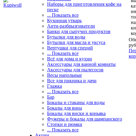
вы
Наборы для приготовления кофе на
ка
песке
и
... Показать все
то
Кухонная утварь
н
Анти-разбрызгиватели
кн
Банки для сыпучих продуктов
ко
Бутылки для воды
Общ
Бутылки для масла и уксуса
руб
Вертушки для специй
Пер
... Показать все
кор
Всё для дома и кухни
Аксессуары для ванной комнаты
Аксессуары для пылесосов
Весы напольные
Все для пикника и дачи
Глажка
... Показать все
Бар
Бокалы и стаканы для воды
Бокалы для вина
Бокалы для виски и коньяка
Фужеры и бокалы для шампанского
Стопки и рюмки
... Показать все
Акции