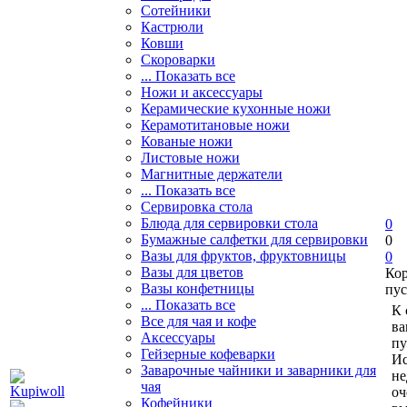
Сотейники
Кастрюли
Ковши
Скороварки
... Показать все
Ножи и аксессуары
Керамические кухонные ножи
Керамотитановые ножи
Кованые ножи
Листовые ножи
Магнитные держатели
... Показать все
Сервировка стола
Блюда для сервировки стола
0
Бумажные салфетки для сервировки
0
Вазы для фруктов, фруктовницы
0
Вазы для цветов
Ко
Вазы конфетницы
пус
... Показать все
К 
Все для чая и кофе
ва
Аксессуары
пу
Гейзерные кофеварки
Ис
Заварочные чайники и заварники для
не
чая
оч
Кофейники