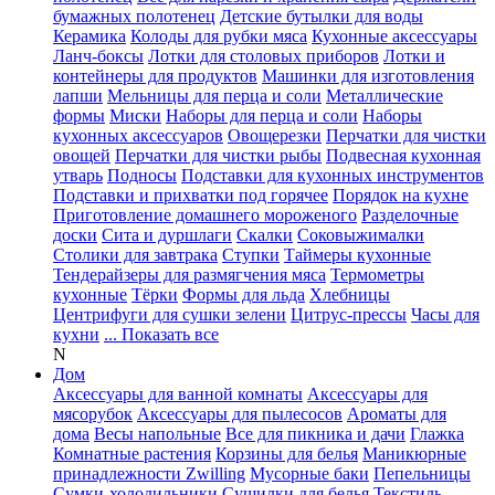
бумажных полотенец
Детские бутылки для воды
Керамика
Колоды для рубки мяса
Кухонные аксессуары
Ланч-боксы
Лотки для столовых приборов
Лотки и
контейнеры для продуктов
Машинки для изготовления
лапши
Мельницы для перца и соли
Металлические
формы
Миски
Наборы для перца и соли
Наборы
кухонных аксессуаров
Овощерезки
Перчатки для чистки
овощей
Перчатки для чистки рыбы
Подвесная кухонная
утварь
Подносы
Подставки для кухонных инструментов
Подставки и прихватки под горячее
Порядок на кухне
Приготовление домашнего мороженого
Разделочные
доски
Сита и дуршлаги
Скалки
Соковыжималки
Столики для завтрака
Ступки
Таймеры кухонные
Тендерайзеры для размягчения мяса
Термометры
кухонные
Тёрки
Формы для льда
Хлебницы
Центрифуги для сушки зелени
Цитрус-прессы
Часы для
кухни
... Показать все
N
Дом
Аксессуары для ванной комнаты
Аксессуары для
мясорубок
Аксессуары для пылесосов
Ароматы для
дома
Весы напольные
Все для пикника и дачи
Глажка
Комнатные растения
Корзины для белья
Маникюрные
принадлежности Zwilling
Мусорные баки
Пепельницы
Сумки-холодильники
Сушилки для белья
Текстиль