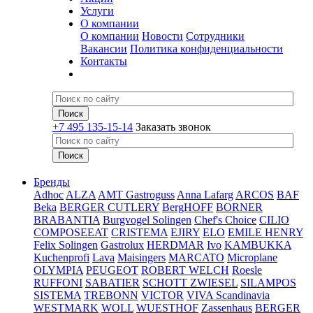
Услуги
О компании
О компании
Новости
Сотрудники
Вакансии
Политика конфиденциальности
Контакты
+7 495 135-15-14
Заказать звонок
Бренды
Adhoc
ALZA
AMT Gastroguss
Anna Lafarg
ARCOS
BAF
Beka
BERGER CUTLERY
BergHOFF
BORNER
BRABANTIA
Burgvogel Solingen
Chef's Choice
CILIO
COMPOSEEAT
CRISTEMA
EJIRY
ELO
EMILE HENRY
Felix Solingen
Gastrolux
HERDMAR
Ivo
KAMBUKKA
Kuchenprofi
Lava
Maisingers
MARCATO
Microplane
OLYMPIA
PEUGEOT
ROBERT WELCH
Roesle
RUFFONI
SABATIER
SCHOTT ZWIESEL
SILAMPOS
SISTEMA
TREBONN
VICTOR
VIVA Scandinavia
WESTMARK
WOLL
WUESTHOF
Zassenhaus
BERGER