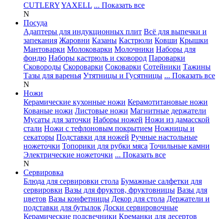
CUTLERY
YAXELL
... Показать все
N
Посуда
Адаптеры для индукционных плит
Всё для выпечки и
запекания
Жаровни
Казаны
Кастрюли
Ковши
Крышки
Мантоварки
Молоковарки
Молочники
Наборы для
фондю
Наборы кастрюль и сковород
Пароварки
Сковороды
Скороварки
Соковарки
Сотейники
Тажины
Тазы для варенья
Утятницы и Гусятницы
... Показать все
N
Ножи
Керамические кухонные ножи
Керамотитановые ножи
Кованые ножи
Листовые ножи
Магнитные держатели
Мусаты для заточки
Наборы ножей
Ножи из дамасской
стали
Ножи с тефлоновым покрытием
Ножницы и
секаторы
Подставки для ножей
Ручные настольные
ножеточки
Топорики для рубки мяса
Точильные камни
Электрические ножеточки
... Показать все
N
Сервировка
Блюда для сервировки стола
Бумажные салфетки для
сервировки
Вазы для фруктов, фруктовницы
Вазы для
цветов
Вазы конфетницы
Декор для стола
Держатели и
подставки для бутылок
Доски сервировочные
Керамические подсвечники
Креманки для десертов