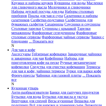
Кружки и наборы кружек
Кувшины для воды
Масленки
для сливочного масла
Молочники и сливочники
Наборы детской посуды для еды
Наборы столовых
приборов
Пиалы для чая и супа
Салатники и наборы
салатников
Салфетки-подставки
Салфетницы для
бумажных салфеток
Сахарницы
Соусники и соусницы
Столовые тарелки
Супницы с крышкой
Тарелки
менажницы
Фарфоровые селедочницы
Фарфоровые
столовые сервизы
Фарфоровые чайные сервизы
Чашки с
блюдцами
... Показать все
N
Для чая и кофе
Аксессуары
Гейзерные кофеварки
Заварочные чайники
и заварники для чая
Кофейники
Наборы для
приготовления кофе на песке
Ручные механические
кофемолки
Средства для очистки кофемашин
Термосы
для чая и кофе, чайники термосы
Турки для варки кофе
Френч-прессы
Чайники для газовой плиты
... Показать
все
N
Кухонная утварь
Анти-разбрызгиватели
Банки для сыпучих продуктов
Бутылки для воды
Бутылки для масла и уксуса
Вертушки для специй
Весы кухонные
Вешалка для
полотенец
Всё для нарезки и хранения сыра
Держатели