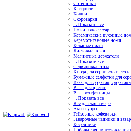
Сотейники
Кастрюли
Ковши
Скороварки
... Показать все
Ножи и аксессуары
Керамические кухонные но
Керамотитановые ножи
Кованые ножи
Листовые ножи
Магнитные держатели
... Показать все
Сервировка стола
Блюда для сервировки стола
Бумажные салфетки для сер
Вазы для фруктов, фруктов
Вазы для цветов
Вазы конфетницы
... Показать все
Все для чая и кофе
Аксессуары
Гейзерные кофеварки
Заварочные чайники и завар
Кофейники
Наборы для приготовления к