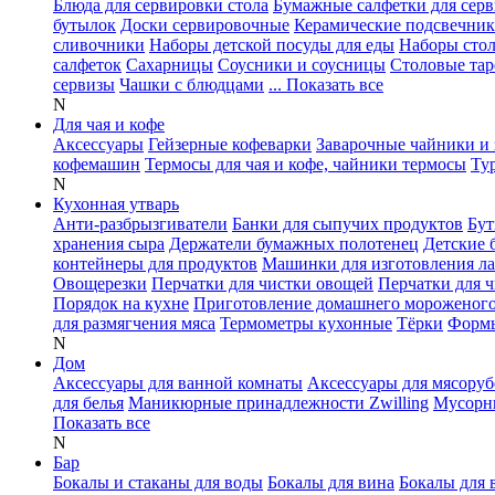
Блюда для сервировки стола
Бумажные салфетки для сер
бутылок
Доски сервировочные
Керамические подсвечни
сливочники
Наборы детской посуды для еды
Наборы сто
салфеток
Сахарницы
Соусники и соусницы
Столовые тар
сервизы
Чашки с блюдцами
... Показать все
N
Для чая и кофе
Аксессуары
Гейзерные кофеварки
Заварочные чайники и 
кофемашин
Термосы для чая и кофе, чайники термосы
Ту
N
Кухонная утварь
Анти-разбрызгиватели
Банки для сыпучих продуктов
Бут
хранения сыра
Держатели бумажных полотенец
Детские 
контейнеры для продуктов
Машинки для изготовления л
Овощерезки
Перчатки для чистки овощей
Перчатки для 
Порядок на кухне
Приготовление домашнего мороженог
для размягчения мяса
Термометры кухонные
Тёрки
Формы
N
Дом
Аксессуары для ванной комнаты
Аксессуары для мясоруб
для белья
Маникюрные принадлежности Zwilling
Мусорн
Показать все
N
Бар
Бокалы и стаканы для воды
Бокалы для вина
Бокалы для 