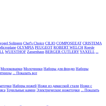
vogel Solingen
Chef's Choice
CILIO
COMPOSEEAT
CRISTEMA
Microplane
OLYMPIA
PEUGEOT
ROBERT WELCH
Roesle
LL
WUESTHOF
Zassenhaus
BERGER CUTLERY
YAXELL
...
Молоковарки
Молочники
Наборы для фондю
Наборы
сятницы
... Показать все
заточки
Наборы ножей
Ножи из дамасской стали
Ножи с
мяса
Точильные камни
Электрические ножеточки
... Показать