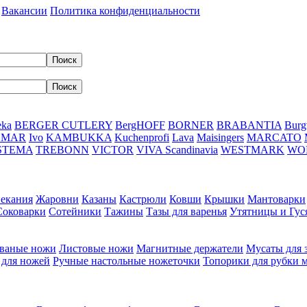
Вакансии
Политика конфиденциальности
eka
BERGER CUTLERY
BergHOFF
BORNER
BRABANTIA
Burg
DMAR
Ivo
KAMBUKKA
Kuchenprofi
Lava
Maisingers
MARCATO
STEMA
TREBONN
VICTOR
VIVA Scandinavia
WESTMARK
WO
пекания
Жаровни
Казаны
Кастрюли
Ковши
Крышки
Мантоварки
Соковарки
Сотейники
Тажины
Тазы для варенья
Утятницы и Гу
ваные ножи
Листовые ножи
Магнитные держатели
Мусаты для 
 для ножей
Ручные настольные ножеточки
Топорики для рубки 