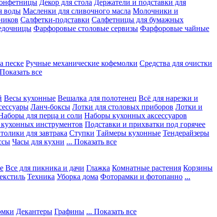
конфетницы
Декор для стола
Держатели и подставки для
я воды
Масленки для сливочного масла
Молочники и
ников
Салфетки-подставки
Салфетницы для бумажных
едочницы
Фарфоровые столовые сервизы
Фарфоровые чайные
а песке
Ручные механические кофемолки
Средства для очистки
. Показать все
й
Весы кухонные
Вешалка для полотенец
Всё для нарезки и
сессуары
Ланч-боксы
Лотки для столовых приборов
Лотки и
Наборы для перца и соли
Наборы кухонных аксессуаров
 кухонных инструментов
Подставки и прихватки под горячее
толики для завтрака
Ступки
Таймеры кухонные
Тендерайзеры
ссы
Часы для кухни
... Показать все
е
Все для пикника и дачи
Глажка
Комнатные растения
Корзины
екстиль
Техника
Уборка дома
Фоторамки и фотопанно
...
юмки
Декантеры
Графины
... Показать все