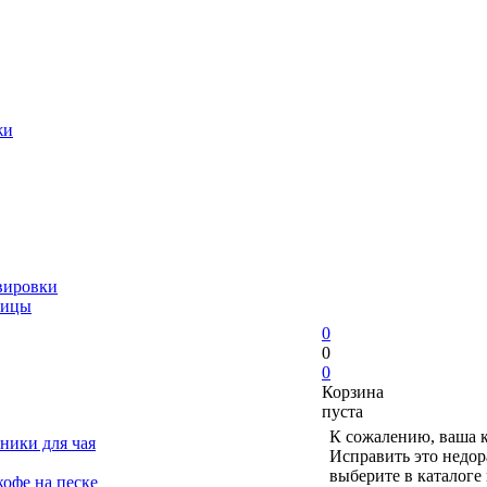
жи
вировки
ницы
0
0
0
Корзина
пуста
К сожалению, ваша к
ники для чая
Исправить это недор
выберите в каталоге
офе на песке