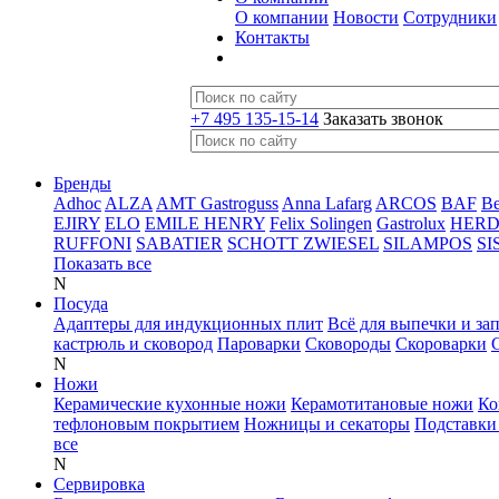
О компании
Новости
Сотрудники
Контакты
+7 495 135-15-14
Заказать звонок
Бренды
Adhoc
ALZA
AMT Gastroguss
Anna Lafarg
ARCOS
BAF
B
EJIRY
ELO
EMILE HENRY
Felix Solingen
Gastrolux
HER
RUFFONI
SABATIER
SCHOTT ZWIESEL
SILAMPOS
SI
Показать все
N
Посуда
Адаптеры для индукционных плит
Всё для выпечки и за
кастрюль и сковород
Пароварки
Сковороды
Скороварки
N
Ножи
Керамические кухонные ножи
Керамотитановые ножи
Ко
тефлоновым покрытием
Ножницы и секаторы
Подставки
все
N
Сервировка