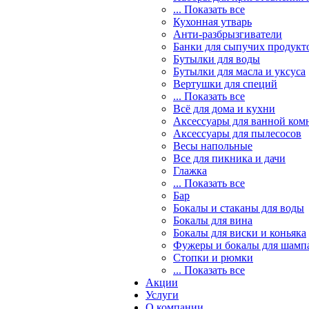
... Показать все
Кухонная утварь
Анти-разбрызгиватели
Банки для сыпучих продукт
Бутылки для воды
Бутылки для масла и уксуса
Вертушки для специй
... Показать все
Всё для дома и кухни
Аксессуары для ванной ком
Аксессуары для пылесосов
Весы напольные
Все для пикника и дачи
Глажка
... Показать все
Бар
Бокалы и стаканы для воды
Бокалы для вина
Бокалы для виски и коньяка
Фужеры и бокалы для шамп
Стопки и рюмки
... Показать все
Акции
Услуги
О компании