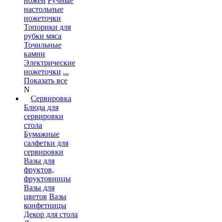
ножей
Ручные
настольные
ножеточки
Топорики для
рубки мяса
Точильные
камни
Электрические
ножеточки
...
Показать все
N
Сервировка
Блюда для
сервировки
стола
Бумажные
салфетки для
сервировки
Вазы для
фруктов,
фруктовницы
Вазы для
цветов
Вазы
конфетницы
Декор для стола