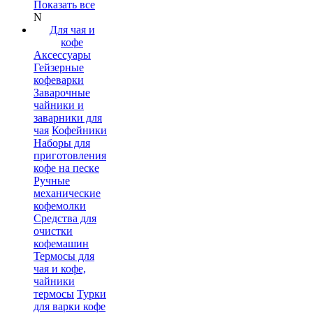
Показать все
N
Для чая и
кофе
Аксессуары
Гейзерные
кофеварки
Заварочные
чайники и
заварники для
чая
Кофейники
Наборы для
приготовления
кофе на песке
Ручные
механические
кофемолки
Средства для
очистки
кофемашин
Термосы для
чая и кофе,
чайники
термосы
Турки
для варки кофе