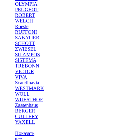
OLYMPIA
PEUGEOT
ROBERT
WELCH
Roesle
RUFFONI
SABATIER
SCHOTT
ZWIESEL
SILAMPOS
SISTEMA
TREBONN
VICTOR
VIVA
Scandinavia
WESTMARK
WOLL
WUESTHOF
Zassenhaus
BERGER
CUTLERY
YAXELL
...
Показать
все