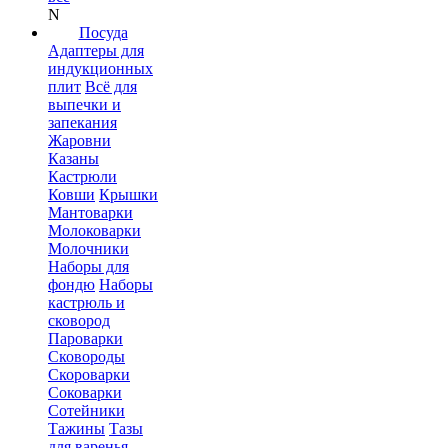
N
Посуда
Адаптеры для
индукционных
плит
Всё для
выпечки и
запекания
Жаровни
Казаны
Кастрюли
Ковши
Крышки
Мантоварки
Молоковарки
Молочники
Наборы для
фондю
Наборы
кастрюль и
сковород
Пароварки
Сковороды
Скороварки
Соковарки
Сотейники
Тажины
Тазы
для варенья