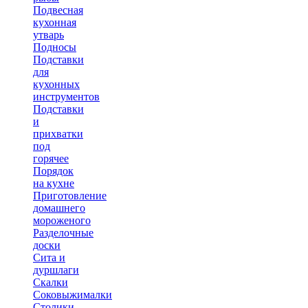
Подвесная
кухонная
утварь
Подносы
Подставки
для
кухонных
инструментов
Подставки
и
прихватки
под
горячее
Порядок
на кухне
Приготовление
домашнего
мороженого
Разделочные
доски
Сита и
дуршлаги
Скалки
Соковыжималки
Столики