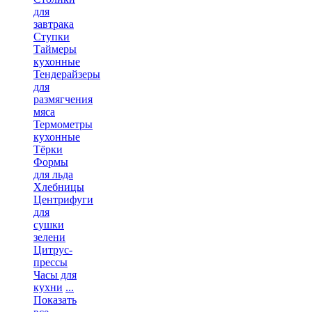
для
завтрака
Ступки
Таймеры
кухонные
Тендерайзеры
для
размягчения
мяса
Термометры
кухонные
Тёрки
Формы
для льда
Хлебницы
Центрифуги
для
сушки
зелени
Цитрус-
прессы
Часы для
кухни
...
Показать