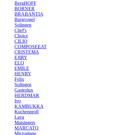
BergHOFF
BORNER
BRABANTIA
Burgvogel
Solingen
Chef's
Choice
CILIO
COMPOSEEAT
CRISTEMA
EJIRY
ELO
EMILE
HENRY
Felix
Solingen
Gastrolux
HERDMAR
Ivo
KAMBUKKA
Kuchenprofi
Lava
Maisingers
MARCATO
Microplane