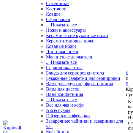
Сотейники
Кастрюли
Ковши
Скороварки
... Показать все
Ножи и аксессуары
Керамические кухонные ножи
Керамотитановые ножи
Кованые ножи
Листовые ножи
Магнитные держатели
... Показать все
Сервировка стола
Блюда для сервировки стола
0
Бумажные салфетки для сервировки
0
Вазы для фруктов, фруктовницы
0
Вазы для цветов
Ко
Вазы конфетницы
пус
... Показать все
К 
Все для чая и кофе
ва
Аксессуары
пу
Гейзерные кофеварки
Ис
Заварочные чайники и заварники для
не
чая
оч
Кофейники