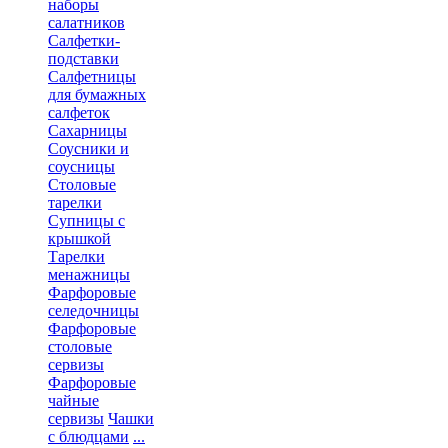
наборы
салатников
Салфетки-
подставки
Салфетницы
для бумажных
салфеток
Сахарницы
Соусники и
соусницы
Столовые
тарелки
Супницы с
крышкой
Тарелки
менажницы
Фарфоровые
селедочницы
Фарфоровые
столовые
сервизы
Фарфоровые
чайные
сервизы
Чашки
с блюдцами
...