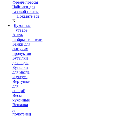
Френч-прессы
Чайники для
газовой плиты
... Показать все
N
Кухонная
утварь
Анти-
разбрызгиватели
Банки для
сыпучих
продуктов
Бутылки
для воды
Бутылки
для масла
и уксуса
Вертушки
для
специй
Весы
кухонные
Вешалка
для
полотенец