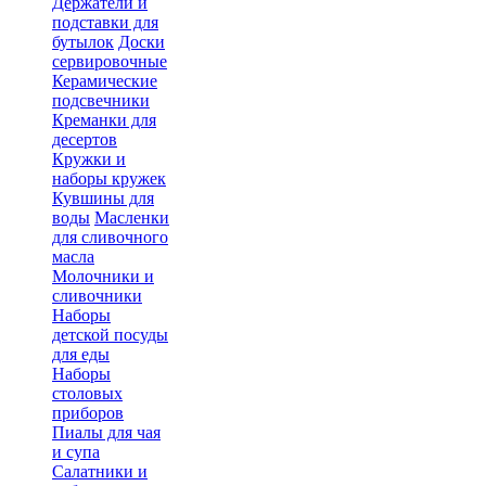
Держатели и
подставки для
бутылок
Доски
сервировочные
Керамические
подсвечники
Креманки для
десертов
Кружки и
наборы кружек
Кувшины для
воды
Масленки
для сливочного
масла
Молочники и
сливочники
Наборы
детской посуды
для еды
Наборы
столовых
приборов
Пиалы для чая
и супа
Салатники и