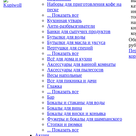
вы
Наборы для приготовления кофе на
ка
песке
и
... Показать все
то
Кухонная утварь
н
Анти-разбрызгиватели
кн
Банки для сыпучих продуктов
ко
Бутылки для воды
Общ
Бутылки для масла и уксуса
руб
Вертушки для специй
Пер
... Показать все
кор
Всё для дома и кухни
Аксессуары для ванной комнаты
Аксессуары для пылесосов
Весы напольные
Все для пикника и дачи
Глажка
... Показать все
Бар
Бокалы и стаканы для воды
Бокалы для вина
Бокалы для виски и коньяка
Фужеры и бокалы для шампанского
Стопки и рюмки
... Показать все
Акции