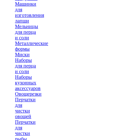
Машинки
для
изготовления
лапши
Мельницы
для перца
и соли
Металлические
формы
Миски
Наборы
для перца
и соли
Наборы
кухонных
аксессуаров
Овощерезки
Перчатки
для
чистки
овощей
Перчатки
для
чистки
рыбы