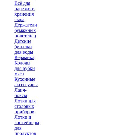
Всё для
нарезки и
хранения
сыра
Держатели
бумажных
полотенец
Детские
бутылки
для воды
Керамика
Колоды
для рубки
мяса
Кухонные
аксессуары
Ланч-
боксы
Лотки для
столовых
приборов
Лотки и
контейнеры
для
продуктов