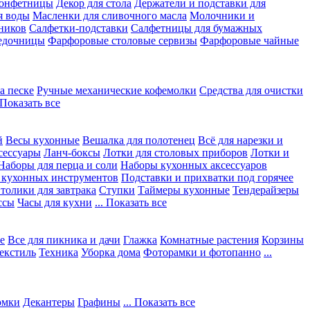
конфетницы
Декор для стола
Держатели и подставки для
я воды
Масленки для сливочного масла
Молочники и
ников
Салфетки-подставки
Салфетницы для бумажных
едочницы
Фарфоровые столовые сервизы
Фарфоровые чайные
а песке
Ручные механические кофемолки
Средства для очистки
. Показать все
й
Весы кухонные
Вешалка для полотенец
Всё для нарезки и
сессуары
Ланч-боксы
Лотки для столовых приборов
Лотки и
Наборы для перца и соли
Наборы кухонных аксессуаров
 кухонных инструментов
Подставки и прихватки под горячее
толики для завтрака
Ступки
Таймеры кухонные
Тендерайзеры
ссы
Часы для кухни
... Показать все
е
Все для пикника и дачи
Глажка
Комнатные растения
Корзины
екстиль
Техника
Уборка дома
Фоторамки и фотопанно
...
юмки
Декантеры
Графины
... Показать все