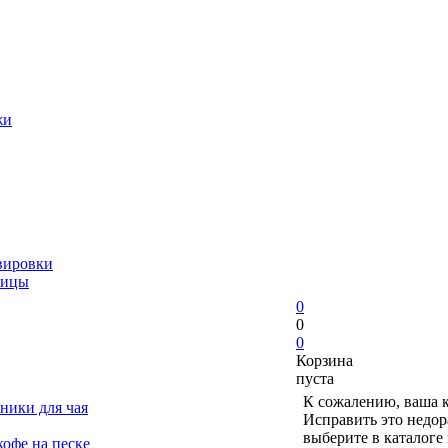
жи
вировки
ницы
0
0
0
Корзина
пуста
К сожалению, ваша к
ники для чая
Исправить это недор
выберите в каталоге
офе на песке