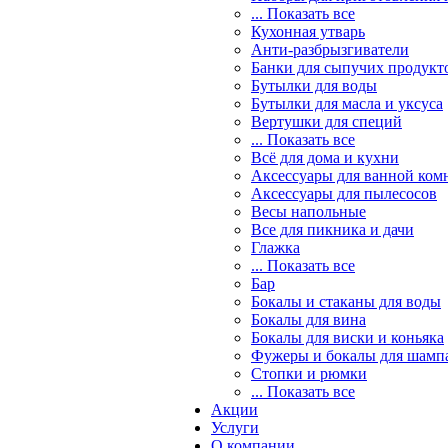
... Показать все
Кухонная утварь
Анти-разбрызгиватели
Банки для сыпучих продукт
Бутылки для воды
Бутылки для масла и уксуса
Вертушки для специй
... Показать все
Всё для дома и кухни
Аксессуары для ванной ком
Аксессуары для пылесосов
Весы напольные
Все для пикника и дачи
Глажка
... Показать все
Бар
Бокалы и стаканы для воды
Бокалы для вина
Бокалы для виски и коньяка
Фужеры и бокалы для шамп
Стопки и рюмки
... Показать все
Акции
Услуги
О компании