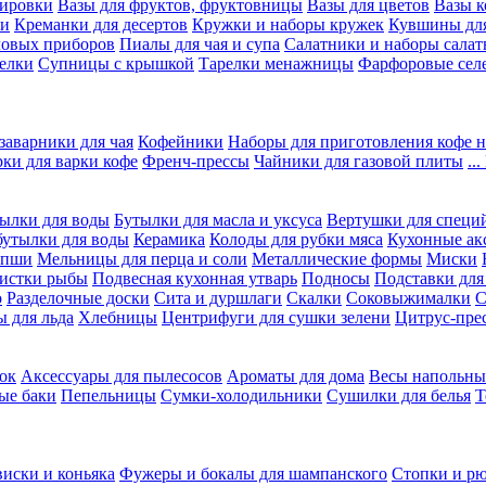
вировки
Вазы для фруктов, фруктовницы
Вазы для цветов
Вазы 
ки
Креманки для десертов
Кружки и наборы кружек
Кувшины дл
ловых приборов
Пиалы для чая и супа
Салатники и наборы салат
елки
Супницы с крышкой
Тарелки менажницы
Фарфоровые сел
заварники для чая
Кофейники
Наборы для приготовления кофе н
рки для варки кофе
Френч-прессы
Чайники для газовой плиты
..
ылки для воды
Бутылки для масла и уксуса
Вертушки для специ
бутылки для воды
Керамика
Колоды для рубки мяса
Кухонные ак
апши
Мельницы для перца и соли
Металлические формы
Миски
чистки рыбы
Подвесная кухонная утварь
Подносы
Подставки для
о
Разделочные доски
Сита и дуршлаги
Скалки
Соковыжималки
С
 для льда
Хлебницы
Центрифуги для сушки зелени
Цитрус-пре
ок
Аксессуары для пылесосов
Ароматы для дома
Весы напольны
ые баки
Пепельницы
Сумки-холодильники
Сушилки для белья
Т
виски и коньяка
Фужеры и бокалы для шампанского
Стопки и р