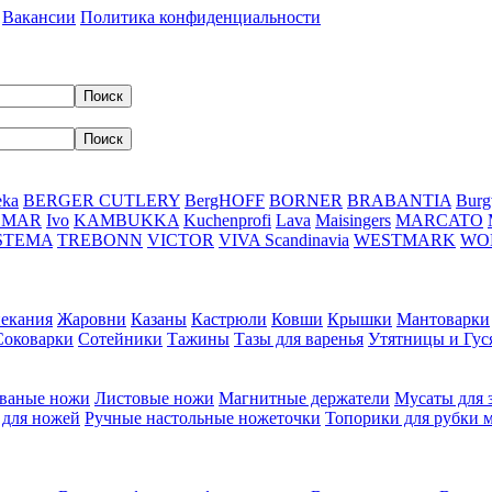
Вакансии
Политика конфиденциальности
eka
BERGER CUTLERY
BergHOFF
BORNER
BRABANTIA
Burg
DMAR
Ivo
KAMBUKKA
Kuchenprofi
Lava
Maisingers
MARCATO
STEMA
TREBONN
VICTOR
VIVA Scandinavia
WESTMARK
WO
пекания
Жаровни
Казаны
Кастрюли
Ковши
Крышки
Мантоварки
Соковарки
Сотейники
Тажины
Тазы для варенья
Утятницы и Гу
ваные ножи
Листовые ножи
Магнитные держатели
Мусаты для 
 для ножей
Ручные настольные ножеточки
Топорики для рубки 