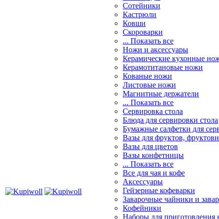
Сотейники
Кастрюли
Ковши
Скороварки
... Показать все
Ножи и аксессуары
Керамические кухонные но
Керамотитановые ножи
Кованые ножи
Листовые ножи
Магнитные держатели
... Показать все
Сервировка стола
Блюда для сервировки стола
Бумажные салфетки для сер
Вазы для фруктов, фруктов
Вазы для цветов
Вазы конфетницы
... Показать все
Все для чая и кофе
Аксессуары
Гейзерные кофеварки
Заварочные чайники и завар
Кофейники
Наборы для приготовления к