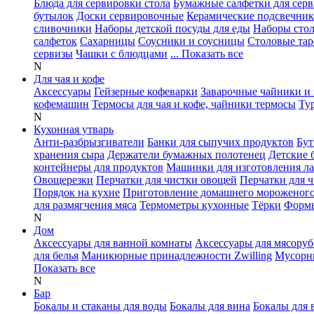
Блюда для сервировки стола
Бумажные салфетки для сер
бутылок
Доски сервировочные
Керамические подсвечни
сливочники
Наборы детской посуды для еды
Наборы сто
салфеток
Сахарницы
Соусники и соусницы
Столовые тар
сервизы
Чашки с блюдцами
... Показать все
N
Для чая и кофе
Аксессуары
Гейзерные кофеварки
Заварочные чайники и 
кофемашин
Термосы для чая и кофе, чайники термосы
Ту
N
Кухонная утварь
Анти-разбрызгиватели
Банки для сыпучих продуктов
Бут
хранения сыра
Держатели бумажных полотенец
Детские 
контейнеры для продуктов
Машинки для изготовления л
Овощерезки
Перчатки для чистки овощей
Перчатки для 
Порядок на кухне
Приготовление домашнего мороженог
для размягчения мяса
Термометры кухонные
Тёрки
Формы
N
Дом
Аксессуары для ванной комнаты
Аксессуары для мясоруб
для белья
Маникюрные принадлежности Zwilling
Мусорн
Показать все
N
Бар
Бокалы и стаканы для воды
Бокалы для вина
Бокалы для 