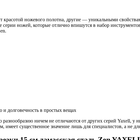
ут красотой ножевого полотна, другие — уникальными свойства
ые серии ножей, которые отлично впишутся в набор инструмент
en.
во и долговечность в простых вещах
 разнообразию ничем не отличаются от других серий Yaxell, у 
чем, имеет существенное значение лишь для специалистов, а не 
резки 15 см дамасская сталь Zen YAXEL