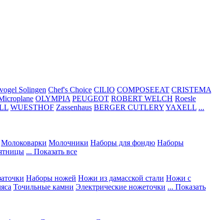
vogel Solingen
Chef's Choice
CILIO
COMPOSEEAT
CRISTEMA
Microplane
OLYMPIA
PEUGEOT
ROBERT WELCH
Roesle
LL
WUESTHOF
Zassenhaus
BERGER CUTLERY
YAXELL
...
Молоковарки
Молочники
Наборы для фондю
Наборы
сятницы
... Показать все
заточки
Наборы ножей
Ножи из дамасской стали
Ножи с
мяса
Точильные камни
Электрические ножеточки
... Показать