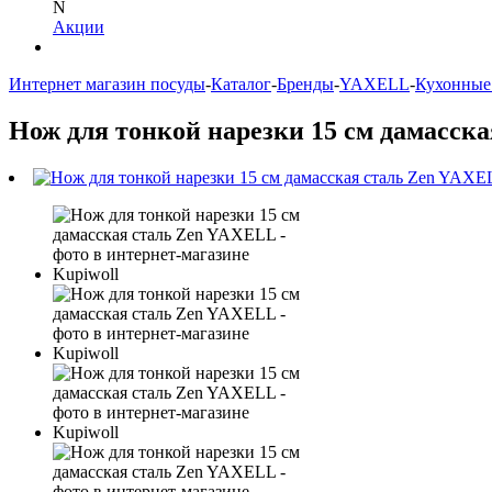
N
Акции
Интернет магазин посуды
-
Каталог
-
Бренды
-
YAXELL
-
Кухонные 
Нож для тонкой нарезки 15 см дамасск