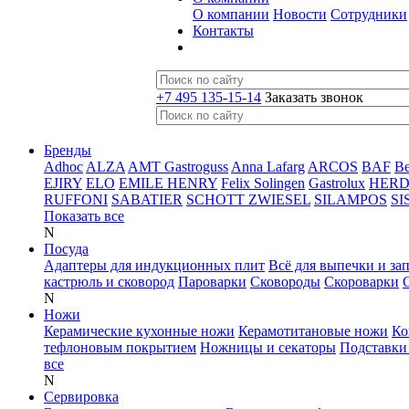
О компании
Новости
Сотрудники
Контакты
+7 495 135-15-14
Заказать звонок
Бренды
Adhoc
ALZA
AMT Gastroguss
Anna Lafarg
ARCOS
BAF
B
EJIRY
ELO
EMILE HENRY
Felix Solingen
Gastrolux
HER
RUFFONI
SABATIER
SCHOTT ZWIESEL
SILAMPOS
SI
Показать все
N
Посуда
Адаптеры для индукционных плит
Всё для выпечки и за
кастрюль и сковород
Пароварки
Сковороды
Скороварки
N
Ножи
Керамические кухонные ножи
Керамотитановые ножи
Ко
тефлоновым покрытием
Ножницы и секаторы
Подставки
все
N
Сервировка