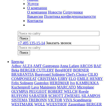
Услуги
О компании
О компании
Новости
Сотрудники
Вакансии
Политика конфиденциальности
Контакты
+7 495 135-15-14
Заказать звонок
Бренды
Adhoc
ALZA
AMT Gastroguss
Anna Lafarg
ARCOS
BAF
Beka
BERGER CUTLERY
BergHOFF
BORNER
BRABANTIA
Burgvogel Solingen
Chef's Choice
CILIO
COMPOSEEAT
CRISTEMA
EJIRY
ELO
EMILE HENRY
Felix Solingen
Gastrolux
HERDMAR
Ivo
KAMBUKKA
Kuchenprofi
Lava
Maisingers
MARCATO
Microplane
OLYMPIA
PEUGEOT
ROBERT WELCH
Roesle
RUFFONI
SABATIER
SCHOTT ZWIESEL
SILAMPOS
SISTEMA
TREBONN
VICTOR
VIVA Scandinavia
WESTMARK
WOLL
WUESTHOF
Zassenhaus
BERGER