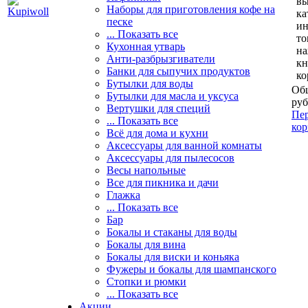
вы
Наборы для приготовления кофе на
ка
песке
и
... Показать все
то
Кухонная утварь
н
Анти-разбрызгиватели
кн
Банки для сыпучих продуктов
ко
Бутылки для воды
Общ
Бутылки для масла и уксуса
руб
Вертушки для специй
Пер
... Показать все
кор
Всё для дома и кухни
Аксессуары для ванной комнаты
Аксессуары для пылесосов
Весы напольные
Все для пикника и дачи
Глажка
... Показать все
Бар
Бокалы и стаканы для воды
Бокалы для вина
Бокалы для виски и коньяка
Фужеры и бокалы для шампанского
Стопки и рюмки
... Показать все
Акции