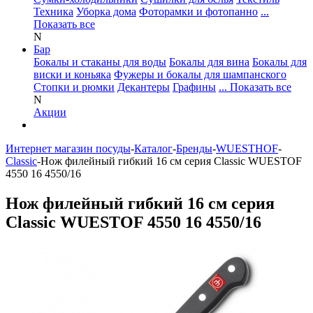
Техника
Уборка дома
Фоторамки и фотопанно
...
Показать все
N
Бар
Бокалы и стаканы для воды
Бокалы для вина
Бокалы для
виски и коньяка
Фужеры и бокалы для шампанского
Стопки и рюмки
Декантеры
Графины
... Показать все
N
Акции
Интернет магазин посуды
-
Каталог
-
Бренды
-
WUESTHOF
-
Classic
-
Нож филейный гибкий 16 см серия Classic WUESTOF
4550 16 4550/16
Нож филейный гибкий 16 см серия
Classic WUESTOF 4550 16 4550/16