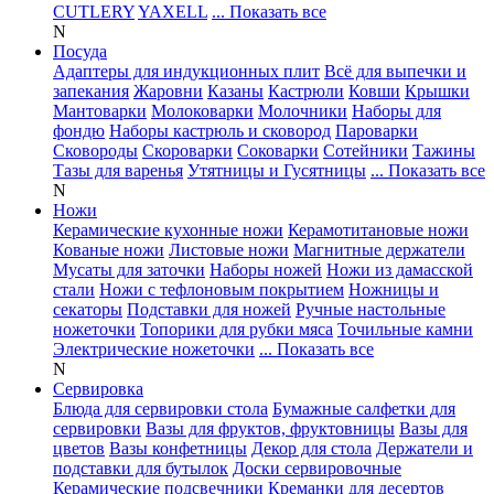
CUTLERY
YAXELL
... Показать все
N
Посуда
Адаптеры для индукционных плит
Всё для выпечки и
запекания
Жаровни
Казаны
Кастрюли
Ковши
Крышки
Мантоварки
Молоковарки
Молочники
Наборы для
фондю
Наборы кастрюль и сковород
Пароварки
Сковороды
Скороварки
Соковарки
Сотейники
Тажины
Тазы для варенья
Утятницы и Гусятницы
... Показать все
N
Ножи
Керамические кухонные ножи
Керамотитановые ножи
Кованые ножи
Листовые ножи
Магнитные держатели
Мусаты для заточки
Наборы ножей
Ножи из дамасской
стали
Ножи с тефлоновым покрытием
Ножницы и
секаторы
Подставки для ножей
Ручные настольные
ножеточки
Топорики для рубки мяса
Точильные камни
Электрические ножеточки
... Показать все
N
Сервировка
Блюда для сервировки стола
Бумажные салфетки для
сервировки
Вазы для фруктов, фруктовницы
Вазы для
цветов
Вазы конфетницы
Декор для стола
Держатели и
подставки для бутылок
Доски сервировочные
Керамические подсвечники
Креманки для десертов