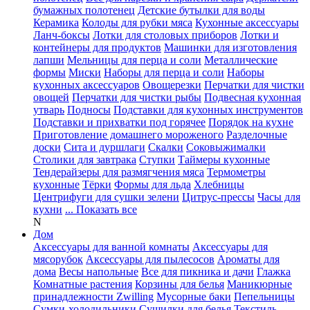
бумажных полотенец
Детские бутылки для воды
Керамика
Колоды для рубки мяса
Кухонные аксессуары
Ланч-боксы
Лотки для столовых приборов
Лотки и
контейнеры для продуктов
Машинки для изготовления
лапши
Мельницы для перца и соли
Металлические
формы
Миски
Наборы для перца и соли
Наборы
кухонных аксессуаров
Овощерезки
Перчатки для чистки
овощей
Перчатки для чистки рыбы
Подвесная кухонная
утварь
Подносы
Подставки для кухонных инструментов
Подставки и прихватки под горячее
Порядок на кухне
Приготовление домашнего мороженого
Разделочные
доски
Сита и дуршлаги
Скалки
Соковыжималки
Столики для завтрака
Ступки
Таймеры кухонные
Тендерайзеры для размягчения мяса
Термометры
кухонные
Тёрки
Формы для льда
Хлебницы
Центрифуги для сушки зелени
Цитрус-прессы
Часы для
кухни
... Показать все
N
Дом
Аксессуары для ванной комнаты
Аксессуары для
мясорубок
Аксессуары для пылесосов
Ароматы для
дома
Весы напольные
Все для пикника и дачи
Глажка
Комнатные растения
Корзины для белья
Маникюрные
принадлежности Zwilling
Мусорные баки
Пепельницы
Сумки-холодильники
Сушилки для белья
Текстиль