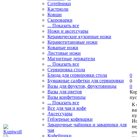
Сотейники
Кастрюли
Ковши
Скороварки
... Показать все
Ножи и аксессуары
Керамические кухонные ножи
Керамотитановые ножи
Кованые ножи
Листовые ножи
Магнитные держатели
... Показать все
Сервировка стола
Блюда для сервировки стола
0
Бумажные салфетки для сервировки
0
Вазы для фруктов, фруктовницы
0
Вазы для цветов
Ко
Вазы конфетницы
пус
... Показать все
К 
Все для чая и кофе
ва
Аксессуары
пу
Гейзерные кофеварки
Ис
Заварочные чайники и заварники для
не
чая
оч
Кофейники