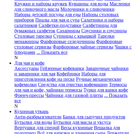
Кружки и наборы кружек
Кувшины для воды
Масленки
для сливочного масла
Молочники и сливочники
Наборы детской посуды для еды
Наборы столовых
приборов
Пиалы для чая и супа
Салатники и наборы
салатников
Салфетки-подставки
Салфетницы для
бумажных салфеток
Сахарницы
Соусники и соусницы
Столовые тарелки
Супницы с крышкой
Тарелки
менажницы
Фарфоровые селедочницы
Фарфоровые
столовые сервизы
Фарфоровые чайные сервизы
Чашки с
блюдцами
... Показать все
N
Для чая и кофе
Аксессуары
Гейзерные кофеварки
Заварочные чайники
и заварники для чая
Кофейники
Наборы для
приготовления кофе на песке
Ручные механические
кофемолки
Средства для очистки кофемашин
Термосы
для чая и кофе, чайники термосы
Турки для варки кофе
Френч-прессы
Чайники для газовой плиты
... Показать
все
N
Кухонная утварь
Анти-разбрызгиватели
Банки для сыпучих продуктов
Бутылки для воды
Бутылки для масла и уксуса
Вертушки для специй
Весы кухонные
Вешалка для
полотенец
Всё для нарезки и хранения сыра
Держатели