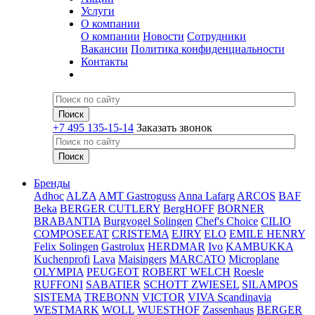
Услуги
О компании
О компании
Новости
Сотрудники
Вакансии
Политика конфиденциальности
Контакты
+7 495 135-15-14
Заказать звонок
Бренды
Adhoc
ALZA
AMT Gastroguss
Anna Lafarg
ARCOS
BAF
Beka
BERGER CUTLERY
BergHOFF
BORNER
BRABANTIA
Burgvogel Solingen
Chef's Choice
CILIO
COMPOSEEAT
CRISTEMA
EJIRY
ELO
EMILE HENRY
Felix Solingen
Gastrolux
HERDMAR
Ivo
KAMBUKKA
Kuchenprofi
Lava
Maisingers
MARCATO
Microplane
OLYMPIA
PEUGEOT
ROBERT WELCH
Roesle
RUFFONI
SABATIER
SCHOTT ZWIESEL
SILAMPOS
SISTEMA
TREBONN
VICTOR
VIVA Scandinavia
WESTMARK
WOLL
WUESTHOF
Zassenhaus
BERGER