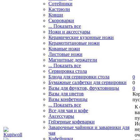
Сотейники
Кастрюли
Ковши
Скороварки
... Показать все
Ножи и аксессуары
Керамические кухонные ножи
Керамотитановые ножи
Кованые ножи
Листовые ножи
Магнитные держатели
... Показать все
Сервировка стола
Блюда для сервировки стола
0
Бумажные салфетки для сервировки
0
Вазы для фруктов, фруктовницы
0
Вазы для цветов
Ко
Вазы конфетницы
пус
... Показать все
К 
Все для чая и кофе
ва
Аксессуары
пу
Гейзерные кофеварки
Ис
Заварочные чайники и заварники для
не
чая
оч
Кофейники