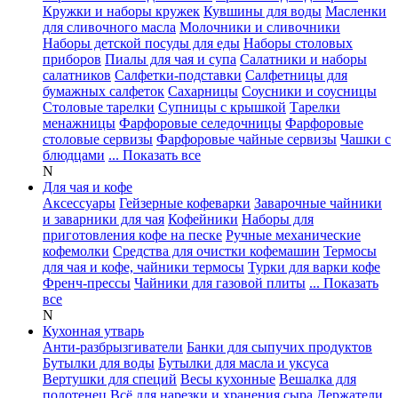
Кружки и наборы кружек
Кувшины для воды
Масленки
для сливочного масла
Молочники и сливочники
Наборы детской посуды для еды
Наборы столовых
приборов
Пиалы для чая и супа
Салатники и наборы
салатников
Салфетки-подставки
Салфетницы для
бумажных салфеток
Сахарницы
Соусники и соусницы
Столовые тарелки
Супницы с крышкой
Тарелки
менажницы
Фарфоровые селедочницы
Фарфоровые
столовые сервизы
Фарфоровые чайные сервизы
Чашки с
блюдцами
... Показать все
N
Для чая и кофе
Аксессуары
Гейзерные кофеварки
Заварочные чайники
и заварники для чая
Кофейники
Наборы для
приготовления кофе на песке
Ручные механические
кофемолки
Средства для очистки кофемашин
Термосы
для чая и кофе, чайники термосы
Турки для варки кофе
Френч-прессы
Чайники для газовой плиты
... Показать
все
N
Кухонная утварь
Анти-разбрызгиватели
Банки для сыпучих продуктов
Бутылки для воды
Бутылки для масла и уксуса
Вертушки для специй
Весы кухонные
Вешалка для
полотенец
Всё для нарезки и хранения сыра
Держатели