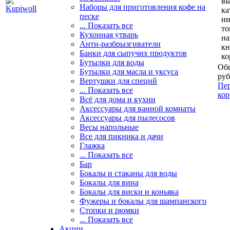
вы
Наборы для приготовления кофе на
ка
песке
и
... Показать все
то
Кухонная утварь
н
Анти-разбрызгиватели
кн
Банки для сыпучих продуктов
ко
Бутылки для воды
Общ
Бутылки для масла и уксуса
руб
Вертушки для специй
Пер
... Показать все
кор
Всё для дома и кухни
Аксессуары для ванной комнаты
Аксессуары для пылесосов
Весы напольные
Все для пикника и дачи
Глажка
... Показать все
Бар
Бокалы и стаканы для воды
Бокалы для вина
Бокалы для виски и коньяка
Фужеры и бокалы для шампанского
Стопки и рюмки
... Показать все
Акции