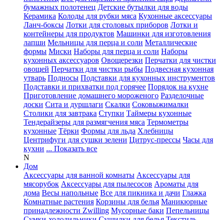
бумажных полотенец
Детские бутылки для воды
Керамика
Колоды для рубки мяса
Кухонные аксессуары
Ланч-боксы
Лотки для столовых приборов
Лотки и
контейнеры для продуктов
Машинки для изготовления
лапши
Мельницы для перца и соли
Металлические
формы
Миски
Наборы для перца и соли
Наборы
кухонных аксессуаров
Овощерезки
Перчатки для чистки
овощей
Перчатки для чистки рыбы
Подвесная кухонная
утварь
Подносы
Подставки для кухонных инструментов
Подставки и прихватки под горячее
Порядок на кухне
Приготовление домашнего мороженого
Разделочные
доски
Сита и дуршлаги
Скалки
Соковыжималки
Столики для завтрака
Ступки
Таймеры кухонные
Тендерайзеры для размягчения мяса
Термометры
кухонные
Тёрки
Формы для льда
Хлебницы
Центрифуги для сушки зелени
Цитрус-прессы
Часы для
кухни
... Показать все
N
Дом
Аксессуары для ванной комнаты
Аксессуары для
мясорубок
Аксессуары для пылесосов
Ароматы для
дома
Весы напольные
Все для пикника и дачи
Глажка
Комнатные растения
Корзины для белья
Маникюрные
принадлежности Zwilling
Мусорные баки
Пепельницы
Сумки-холодильники
Сушилки для белья
Текстиль