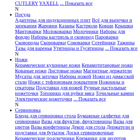
CUTLERY
YAXELL
... Показать все
N
Посуда
Адаптеры для индукционных плит
Всё для выпечки и
запекания
Жаровни
Казаны
Кастрюли
Ковши
Крышки
Мантоварки
Молоковарки
Молочники
Наборы для
фондю
Наборы кастрюль и сковород
Пароварки
Сковороды
Скороварки
Соковарки
Сотейники
Тажины
Тазы для варенья
Утятницы и Гусятницы
... Показать все
N
Ножи
Керамические кухонные ножи
Керамотитановые ножи
Кованые ножи
Листовые ножи
Магнитные держатели
Мусаты для заточки
Наборы ножей
Ножи из дамасской
стали
Ножи с тефлоновым покрытием
Ножницы и
секаторы
Подставки для ножей
Ручные настольные
ножеточки
Топорики для рубки мяса
Точильные камни
Электрические ножеточки
... Показать все
N
Сервировка
Блюда для сервировки стола
Бумажные салфетки для
сервировки
Вазы для фруктов, фруктовницы
Вазы для
цветов
Вазы конфетницы
Декор для стола
Держатели и
подставки для бутылок
Доски сервировочные
Керамические подсвечники
Креманки для десертов