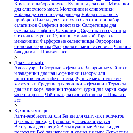
Кружки и наборы кружек
Кувшины для воды
Масленки
для сливочного масла
Молочники и сливочники
Наборы детской посуды для еды
Наборы столовых
приборов
Пиалы для чая и супа
Салатники и наборы
салатников
Салфетки-подставки
Салфетницы для
бумажных салфеток
Сахарницы
Соусники и соусницы
Столовые тарелки
Супницы с крышкой
Тарелки
менажницы
Фарфоровые селедочницы
Фарфоровые
столовые сервизы
Фарфоровые чайные сервизы
Чашки с
блюдцами
... Показать все
N
Для чая и кофе
Аксессуары
Гейзерные кофеварки
Заварочные чайники
и заварники для чая
Кофейники
Наборы для
приготовления кофе на песке
Ручные механические
кофемолки
Средства для очистки кофемашин
Термосы
для чая и кофе, чайники термосы
Турки для варки кофе
Френч-прессы
Чайники для газовой плиты
... Показать
все
N
Кухонная утварь
Анти-разбрызгиватели
Банки для сыпучих продуктов
Бутылки для воды
Бутылки для масла и уксуса
Вертушки для специй
Весы кухонные
Вешалка для
полотенец
Всё для нарезки и хранения сыра
Держатели