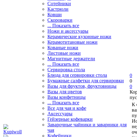
Сотейники
Кастрюли
Ковши
Скороварки
... Показать все
Ножи и аксессуары
Керамические кухонные ножи
Керамотитановые ножи
Кованые ножи
Листовые ножи
Магнитные держатели
... Показать все
Сервировка стола
Блюда для сервировки стола
0
Бумажные салфетки для сервировки
0
Вазы для фруктов, фруктовницы
0
Вазы для цветов
Ко
Вазы конфетницы
пус
... Показать все
К 
Все для чая и кофе
ва
Аксессуары
пу
Гейзерные кофеварки
Ис
Заварочные чайники и заварники для
не
чая
оч
Кофейники