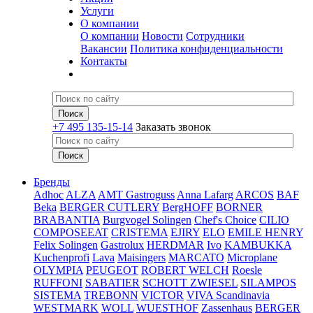
Услуги
О компании
О компании
Новости
Сотрудники
Вакансии
Политика конфиденциальности
Контакты
+7 495 135-15-14
Заказать звонок
Бренды
Adhoc
ALZA
AMT Gastroguss
Anna Lafarg
ARCOS
BAF
Beka
BERGER CUTLERY
BergHOFF
BORNER
BRABANTIA
Burgvogel Solingen
Chef's Choice
CILIO
COMPOSEEAT
CRISTEMA
EJIRY
ELO
EMILE HENRY
Felix Solingen
Gastrolux
HERDMAR
Ivo
KAMBUKKA
Kuchenprofi
Lava
Maisingers
MARCATO
Microplane
OLYMPIA
PEUGEOT
ROBERT WELCH
Roesle
RUFFONI
SABATIER
SCHOTT ZWIESEL
SILAMPOS
SISTEMA
TREBONN
VICTOR
VIVA Scandinavia
WESTMARK
WOLL
WUESTHOF
Zassenhaus
BERGER