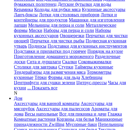
бумажных полотенец
Детские бутылки для воды
Керамика
Колоды для рубки мяса
Кухонные аксессуары
Ланч-боксы
Лотки для столовых приборов
Лотки и
контейнеры для продуктов
Машинки для изготовления
лапши
Мельницы для перца и соли
Металлические
формы
Миски
Наборы для перца и соли
Наборы
кухонных аксессуаров
Овощерезки
Перчатки для чистки
овощей
Перчатки для чистки рыбы
Подвесная кухонная
утварь
Подносы
Подставки для кухонных инструментов
Подставки и прихватки под горячее
Порядок на кухне
Приготовление домашнего мороженого
Разделочные
доски
Сита и дуршлаги
Скалки
Соковыжималки
Столики для завтрака
Ступки
Таймеры кухонные
Тендерайзеры для размягчения мяса
Термометры
кухонные
Тёрки
Формы для льда
Хлебницы
Центрифуги для сушки зелени
Цитрус-прессы
Часы для
кухни
... Показать все
N
Дом
Аксессуары для ванной комнаты
Аксессуары для
мясорубок
Аксессуары для пылесосов
Ароматы для
дома
Весы напольные
Все для пикника и дачи
Глажка
Комнатные растения
Корзины для белья
Маникюрные
принадлежности Zwilling
Мусорные баки
Пепельницы
Сумки-холодильники
Сушилки для белья
Текстиль