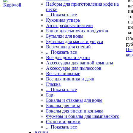
вы
Наборы для приготовления кофе на
ка
песке
и
... Показать все
то
Кухонная утварь
н
Анти-разбрызгиватели
кн
Банки для сыпучих продуктов
ко
Бутылки для воды
Общ
Бутылки для масла и уксуса
руб
Вертушки для специй
Пер
... Показать все
кор
Всё для дома и кухни
Аксессуары для ванной комнаты
Аксессуары для пылесосов
Весы напольные
Все для пикника и дачи
Глажка
... Показать все
Бар
Бокалы и стаканы для воды
Бокалы для вина
Бокалы для виски и коньяка
Фужеры и бокалы для шампанского
Стопки и рюмки
... Показать все
Акции