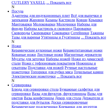
CUTLERY
YAXELL
... Показать все
N
Посуда
Адаптеры для индукционных плит
Всё для выпечки и
запекания
Жаровни
Казаны
Кастрюли
Ковши
Крышки
Мантоварки
Молоковарки
Молочники
Наборы для
фондю
Наборы кастрюль и сковород
Пароварки
Сковороды
Скороварки
Соковарки
Сотейники
Тажины
Тазы для варенья
Утятницы и Гусятницы
... Показать все
N
Ножи
Керамические кухонные ножи
Керамотитановые ножи
Кованые ножи
Листовые ножи
Магнитные держатели
Мусаты для заточки
Наборы ножей
Ножи из дамасской
стали
Ножи с тефлоновым покрытием
Ножницы и
секаторы
Подставки для ножей
Ручные настольные
ножеточки
Топорики для рубки мяса
Точильные камни
Электрические ножеточки
... Показать все
N
Сервировка
Блюда для сервировки стола
Бумажные салфетки для
сервировки
Вазы для фруктов, фруктовницы
Вазы для
цветов
Вазы конфетницы
Декор для стола
Держатели и
подставки для бутылок
Доски сервировочные
Керамические подсвечники
Креманки для десертов