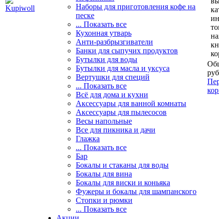
вы
Наборы для приготовления кофе на
ка
песке
и
... Показать все
то
Кухонная утварь
н
Анти-разбрызгиватели
кн
Банки для сыпучих продуктов
ко
Бутылки для воды
Общ
Бутылки для масла и уксуса
руб
Вертушки для специй
Пер
... Показать все
кор
Всё для дома и кухни
Аксессуары для ванной комнаты
Аксессуары для пылесосов
Весы напольные
Все для пикника и дачи
Глажка
... Показать все
Бар
Бокалы и стаканы для воды
Бокалы для вина
Бокалы для виски и коньяка
Фужеры и бокалы для шампанского
Стопки и рюмки
... Показать все
Акции