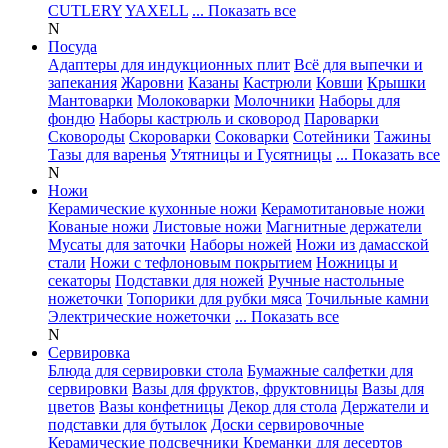
CUTLERY
YAXELL
... Показать все
N
Посуда
Адаптеры для индукционных плит
Всё для выпечки и
запекания
Жаровни
Казаны
Кастрюли
Ковши
Крышки
Мантоварки
Молоковарки
Молочники
Наборы для
фондю
Наборы кастрюль и сковород
Пароварки
Сковороды
Скороварки
Соковарки
Сотейники
Тажины
Тазы для варенья
Утятницы и Гусятницы
... Показать все
N
Ножи
Керамические кухонные ножи
Керамотитановые ножи
Кованые ножи
Листовые ножи
Магнитные держатели
Мусаты для заточки
Наборы ножей
Ножи из дамасской
стали
Ножи с тефлоновым покрытием
Ножницы и
секаторы
Подставки для ножей
Ручные настольные
ножеточки
Топорики для рубки мяса
Точильные камни
Электрические ножеточки
... Показать все
N
Сервировка
Блюда для сервировки стола
Бумажные салфетки для
сервировки
Вазы для фруктов, фруктовницы
Вазы для
цветов
Вазы конфетницы
Декор для стола
Держатели и
подставки для бутылок
Доски сервировочные
Керамические подсвечники
Креманки для десертов