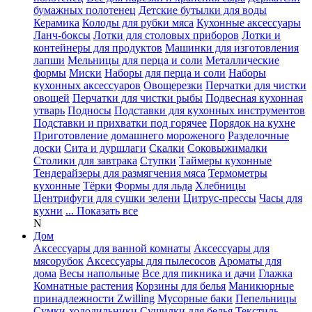
бумажных полотенец
Детские бутылки для воды
Керамика
Колоды для рубки мяса
Кухонные аксессуары
Ланч-боксы
Лотки для столовых приборов
Лотки и
контейнеры для продуктов
Машинки для изготовления
лапши
Мельницы для перца и соли
Металлические
формы
Миски
Наборы для перца и соли
Наборы
кухонных аксессуаров
Овощерезки
Перчатки для чистки
овощей
Перчатки для чистки рыбы
Подвесная кухонная
утварь
Подносы
Подставки для кухонных инструментов
Подставки и прихватки под горячее
Порядок на кухне
Приготовление домашнего мороженого
Разделочные
доски
Сита и дуршлаги
Скалки
Соковыжималки
Столики для завтрака
Ступки
Таймеры кухонные
Тендерайзеры для размягчения мяса
Термометры
кухонные
Тёрки
Формы для льда
Хлебницы
Центрифуги для сушки зелени
Цитрус-прессы
Часы для
кухни
... Показать все
N
Дом
Аксессуары для ванной комнаты
Аксессуары для
мясорубок
Аксессуары для пылесосов
Ароматы для
дома
Весы напольные
Все для пикника и дачи
Глажка
Комнатные растения
Корзины для белья
Маникюрные
принадлежности Zwilling
Мусорные баки
Пепельницы
Сумки-холодильники
Сушилки для белья
Текстиль