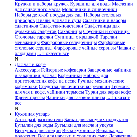
Кружки и наборы кружек
Кувшины для воды
Масленки
для сливочного масла
Молочники и сливочники
Наборы детской посуды для еды
Наборы столовых
приборов
Пиалы для чая и супа
Салатники и наборы
салатников
Салфетки-подставки
Салфетницы для
бумажных салфеток
Сахарницы
Соусники и соусницы
Столовые тарелки
Супницы с крышкой
Тарелки
менажницы
Фарфоровые селедочницы
Фарфоровые
столовые сервизы
Фарфоровые чайные сервизы
Чашки с
блюдцами
... Показать все
N
Для чая и кофе
Аксессуары
Гейзерные кофеварки
Заварочные чайники
и заварники для чая
Кофейники
Наборы для
приготовления кофе на песке
Ручные механические
кофемолки
Средства для очистки кофемашин
Термосы
для чая и кофе, чайники термосы
Турки для варки кофе
Френч-прессы
Чайники для газовой плиты
... Показать
все
N
Кухонная утварь
Анти-разбрызгиватели
Банки для сыпучих продуктов
Бутылки для воды
Бутылки для масла и уксуса
Вертушки для специй
Весы кухонные
Вешалка для
полотенец
Всё для нарезки и хранения сыра
Держатели