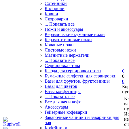
Сотейники
Кастрюли
Ковши
Скороварки
... Показать все
Ножи и аксессуары
Керамические кухонные ножи
Керамотитановые ножи
Кованые ножи
Листовые ножи
Магнитные держатели
... Показать все
Сервировка стола
Блюда для сервировки стола
0
Бумажные салфетки для сервировки
0
Вазы для фруктов, фруктовницы
0
Вазы для цветов
Ко
Вазы конфетницы
пус
... Показать все
К 
Все для чая и кофе
ва
Аксессуары
пу
Гейзерные кофеварки
Ис
Заварочные чайники и заварники для
не
чая
оч
Кофейники