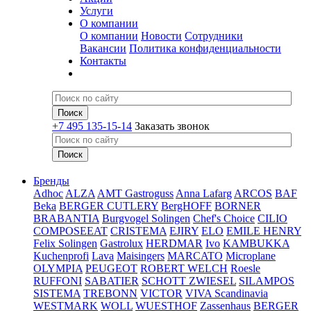
Услуги
О компании
О компании
Новости
Сотрудники
Вакансии
Политика конфиденциальности
Контакты
+7 495 135-15-14
Заказать звонок
Бренды
Adhoc
ALZA
AMT Gastroguss
Anna Lafarg
ARCOS
BAF
Beka
BERGER CUTLERY
BergHOFF
BORNER
BRABANTIA
Burgvogel Solingen
Chef's Choice
CILIO
COMPOSEEAT
CRISTEMA
EJIRY
ELO
EMILE HENRY
Felix Solingen
Gastrolux
HERDMAR
Ivo
KAMBUKKA
Kuchenprofi
Lava
Maisingers
MARCATO
Microplane
OLYMPIA
PEUGEOT
ROBERT WELCH
Roesle
RUFFONI
SABATIER
SCHOTT ZWIESEL
SILAMPOS
SISTEMA
TREBONN
VICTOR
VIVA Scandinavia
WESTMARK
WOLL
WUESTHOF
Zassenhaus
BERGER