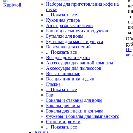
вы
Наборы для приготовления кофе на
ка
песке
и
... Показать все
то
Кухонная утварь
н
Анти-разбрызгиватели
кн
Банки для сыпучих продуктов
ко
Бутылки для воды
Общ
Бутылки для масла и уксуса
руб
Вертушки для специй
Пер
... Показать все
кор
Всё для дома и кухни
Аксессуары для ванной комнаты
Аксессуары для пылесосов
Весы напольные
Все для пикника и дачи
Глажка
... Показать все
Бар
Бокалы и стаканы для воды
Бокалы для вина
Бокалы для виски и коньяка
Фужеры и бокалы для шампанского
Стопки и рюмки
... Показать все
Акции