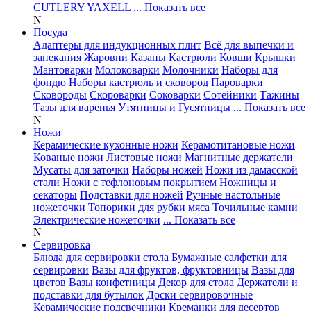
CUTLERY
YAXELL
... Показать все
N
Посуда
Адаптеры для индукционных плит
Всё для выпечки и
запекания
Жаровни
Казаны
Кастрюли
Ковши
Крышки
Мантоварки
Молоковарки
Молочники
Наборы для
фондю
Наборы кастрюль и сковород
Пароварки
Сковороды
Скороварки
Соковарки
Сотейники
Тажины
Тазы для варенья
Утятницы и Гусятницы
... Показать все
N
Ножи
Керамические кухонные ножи
Керамотитановые ножи
Кованые ножи
Листовые ножи
Магнитные держатели
Мусаты для заточки
Наборы ножей
Ножи из дамасской
стали
Ножи с тефлоновым покрытием
Ножницы и
секаторы
Подставки для ножей
Ручные настольные
ножеточки
Топорики для рубки мяса
Точильные камни
Электрические ножеточки
... Показать все
N
Сервировка
Блюда для сервировки стола
Бумажные салфетки для
сервировки
Вазы для фруктов, фруктовницы
Вазы для
цветов
Вазы конфетницы
Декор для стола
Держатели и
подставки для бутылок
Доски сервировочные
Керамические подсвечники
Креманки для десертов