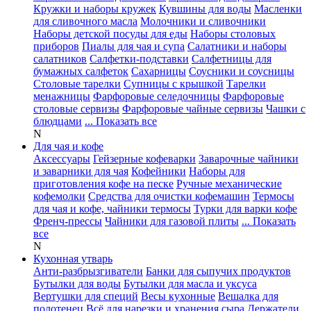
Кружки и наборы кружек
Кувшины для воды
Масленки
для сливочного масла
Молочники и сливочники
Наборы детской посуды для еды
Наборы столовых
приборов
Пиалы для чая и супа
Салатники и наборы
салатников
Салфетки-подставки
Салфетницы для
бумажных салфеток
Сахарницы
Соусники и соусницы
Столовые тарелки
Супницы с крышкой
Тарелки
менажницы
Фарфоровые селедочницы
Фарфоровые
столовые сервизы
Фарфоровые чайные сервизы
Чашки с
блюдцами
... Показать все
N
Для чая и кофе
Аксессуары
Гейзерные кофеварки
Заварочные чайники
и заварники для чая
Кофейники
Наборы для
приготовления кофе на песке
Ручные механические
кофемолки
Средства для очистки кофемашин
Термосы
для чая и кофе, чайники термосы
Турки для варки кофе
Френч-прессы
Чайники для газовой плиты
... Показать
все
N
Кухонная утварь
Анти-разбрызгиватели
Банки для сыпучих продуктов
Бутылки для воды
Бутылки для масла и уксуса
Вертушки для специй
Весы кухонные
Вешалка для
полотенец
Всё для нарезки и хранения сыра
Держатели