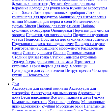
бумажных полотенец
Детские бутылки для воды
Керамика
Колоды для рубки мяса
Кухонные аксессуары
Ланч-боксы
Лотки для столовых приборов
Лотки и
контейнеры для продуктов
Машинки для изготовления
лапши
Мельницы для перца и соли
Металлические
формы
Миски
Наборы для перца и соли
Наборы
кухонных аксессуаров
Овощерезки
Перчатки для чистки
овощей
Перчатки для чистки рыбы
Подвесная кухонная
утварь
Подносы
Подставки для кухонных инструментов
Подставки и прихватки под горячее
Порядок на кухне
Приготовление домашнего мороженого
Разделочные
доски
Сита и дуршлаги
Скалки
Соковыжималки
Столики для завтрака
Ступки
Таймеры кухонные
Тендерайзеры для размягчения мяса
Термометры
кухонные
Тёрки
Формы для льда
Хлебницы
Центрифуги для сушки зелени
Цитрус-прессы
Часы для
кухни
... Показать все
N
Дом
Аксессуары для ванной комнаты
Аксессуары для
мясорубок
Аксессуары для пылесосов
Ароматы для
дома
Весы напольные
Все для пикника и дачи
Глажка
Комнатные растения
Корзины для белья
Маникюрные
принадлежности Zwilling
Мусорные баки
Пепельницы
Сумки-холодильники
Сушилки для белья
Текстиль