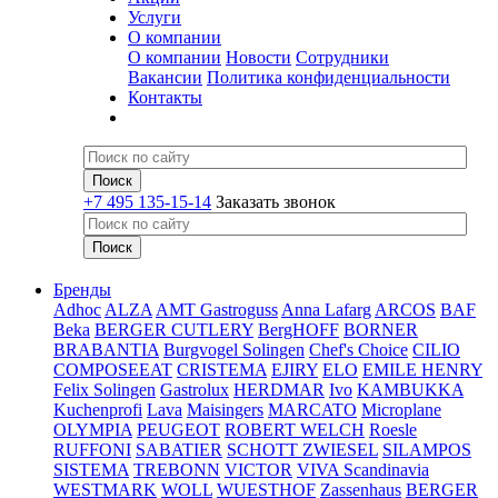
Услуги
О компании
О компании
Новости
Сотрудники
Вакансии
Политика конфиденциальности
Контакты
+7 495 135-15-14
Заказать звонок
Бренды
Adhoc
ALZA
AMT Gastroguss
Anna Lafarg
ARCOS
BAF
Beka
BERGER CUTLERY
BergHOFF
BORNER
BRABANTIA
Burgvogel Solingen
Chef's Choice
CILIO
COMPOSEEAT
CRISTEMA
EJIRY
ELO
EMILE HENRY
Felix Solingen
Gastrolux
HERDMAR
Ivo
KAMBUKKA
Kuchenprofi
Lava
Maisingers
MARCATO
Microplane
OLYMPIA
PEUGEOT
ROBERT WELCH
Roesle
RUFFONI
SABATIER
SCHOTT ZWIESEL
SILAMPOS
SISTEMA
TREBONN
VICTOR
VIVA Scandinavia
WESTMARK
WOLL
WUESTHOF
Zassenhaus
BERGER