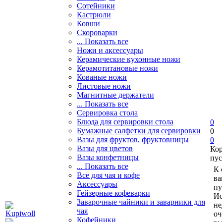
Сотейники
Кастрюли
Ковши
Скороварки
... Показать все
Ножи и аксессуары
Керамические кухонные ножи
Керамотитановые ножи
Кованые ножи
Листовые ножи
Магнитные держатели
... Показать все
Сервировка стола
Блюда для сервировки стола
0
Бумажные салфетки для сервировки
0
Вазы для фруктов, фруктовницы
0
Вазы для цветов
Ко
Вазы конфетницы
пус
... Показать все
К 
Все для чая и кофе
ва
Аксессуары
пу
Гейзерные кофеварки
Ис
Заварочные чайники и заварники для
не
чая
оч
Кофейники