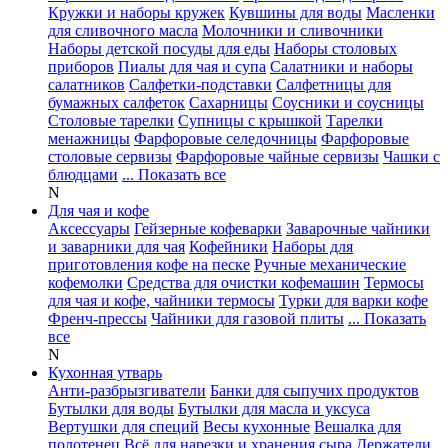
Кружки и наборы кружек
Кувшины для воды
Масленки
для сливочного масла
Молочники и сливочники
Наборы детской посуды для еды
Наборы столовых
приборов
Пиалы для чая и супа
Салатники и наборы
салатников
Салфетки-подставки
Салфетницы для
бумажных салфеток
Сахарницы
Соусники и соусницы
Столовые тарелки
Супницы с крышкой
Тарелки
менажницы
Фарфоровые селедочницы
Фарфоровые
столовые сервизы
Фарфоровые чайные сервизы
Чашки с
блюдцами
... Показать все
N
Для чая и кофе
Аксессуары
Гейзерные кофеварки
Заварочные чайники
и заварники для чая
Кофейники
Наборы для
приготовления кофе на песке
Ручные механические
кофемолки
Средства для очистки кофемашин
Термосы
для чая и кофе, чайники термосы
Турки для варки кофе
Френч-прессы
Чайники для газовой плиты
... Показать
все
N
Кухонная утварь
Анти-разбрызгиватели
Банки для сыпучих продуктов
Бутылки для воды
Бутылки для масла и уксуса
Вертушки для специй
Весы кухонные
Вешалка для
полотенец
Всё для нарезки и хранения сыра
Держатели