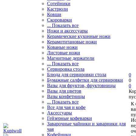
Сотейники
Кастрюли
Ковши
Скороварки
... Показать все
Ножи и аксессуары
Керамические кухонные ножи
Керамотитановые ножи
Кованые ножи
Листовые ножи
Магнитные держатели
... Показать все
Сервировка стола
Блюда для сервировки стола
0
Бумажные салфетки для сервировки
0
Вазы для фруктов, фруктовницы
0
Вазы для цветов
Ко
Вазы конфетницы
пус
... Показать все
К 
Все для чая и кофе
ва
Аксессуары
пу
Гейзерные кофеварки
Ис
Заварочные чайники и заварники для
не
чая
оч
Кофейники