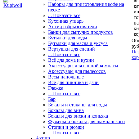
вы
Наборы для приготовления кофе на
ка
песке
и
... Показать все
то
Кухонная утварь
н
Анти-разбрызгиватели
кн
Банки для сыпучих продуктов
ко
Бутылки для воды
Общ
Бутылки для масла и уксуса
руб
Вертушки для специй
Пер
... Показать все
кор
Всё для дома и кухни
Аксессуары для ванной комнаты
Аксессуары для пылесосов
Весы напольные
Все для пикника и дачи
Глажка
... Показать все
Бар
Бокалы и стаканы для воды
Бокалы для вина
Бокалы для виски и коньяка
Фужеры и бокалы для шампанского
Стопки и рюмки
... Показать все
Акции