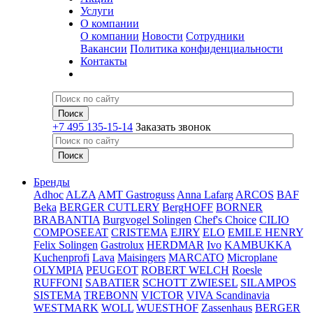
Услуги
О компании
О компании
Новости
Сотрудники
Вакансии
Политика конфиденциальности
Контакты
+7 495 135-15-14
Заказать звонок
Бренды
Adhoc
ALZA
AMT Gastroguss
Anna Lafarg
ARCOS
BAF
Beka
BERGER CUTLERY
BergHOFF
BORNER
BRABANTIA
Burgvogel Solingen
Chef's Choice
CILIO
COMPOSEEAT
CRISTEMA
EJIRY
ELO
EMILE HENRY
Felix Solingen
Gastrolux
HERDMAR
Ivo
KAMBUKKA
Kuchenprofi
Lava
Maisingers
MARCATO
Microplane
OLYMPIA
PEUGEOT
ROBERT WELCH
Roesle
RUFFONI
SABATIER
SCHOTT ZWIESEL
SILAMPOS
SISTEMA
TREBONN
VICTOR
VIVA Scandinavia
WESTMARK
WOLL
WUESTHOF
Zassenhaus
BERGER