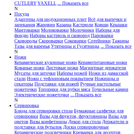
CUTLERY
YAXELL
... Показать все
N
Посуда
Адаптеры для индукционных плит
Всё для выпечки и
запекания
Жаровни
Казаны
Кастрюли
Ковши
Крышки
Мантоварки
Молоковарки
Молочники
Наборы для
фондю
Наборы кастрюль и сковород
Пароварки
Сковороды
Скороварки
Соковарки
Сотейники
Тажины
Тазы для варенья
Утятницы и Гусятницы
... Показать все
N
Ножи
Керамические кухонные ножи
Керамотитановые ножи
Кованые ножи
Листовые ножи
Магнитные держатели
Мусаты для заточки
Наборы ножей
Ножи из дамасской
стали
Ножи с тефлоновым покрытием
Ножницы и
секаторы
Подставки для ножей
Ручные настольные
ножеточки
Топорики для рубки мяса
Точильные камни
Электрические ножеточки
... Показать все
N
Сервировка
Блюда для сервировки стола
Бумажные салфетки для
сервировки
Вазы для фруктов, фруктовницы
Вазы для
цветов
Вазы конфетницы
Декор для стола
Держатели и
подставки для бутылок
Доски сервировочные
Керамические подсвечники
Креманки для десертов