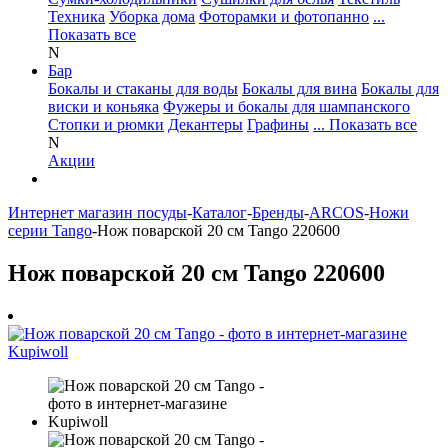
Техника
Уборка дома
Фоторамки и фотопанно
...
Показать все
N
Бар
Бокалы и стаканы для воды
Бокалы для вина
Бокалы для
виски и коньяка
Фужеры и бокалы для шампанского
Стопки и рюмки
Декантеры
Графины
... Показать все
N
Акции
Интернет магазин посуды
-
Каталог
-
Бренды
-
ARCOS
-
Ножи
серии Tango
-
Нож поварской 20 см Tango 220600
Нож поварской 20 см Tango 220600