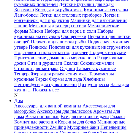
бумажных полотенец
Детские бутылки для воды
Керамика
Колоды для рубки мяса
Кухонные аксессуары
Ланч-боксы
Лотки для столовых приборов
Лотки и
контейнеры для продуктов
Машинки для изготовления
лапши
Мельницы для перца и соли
Металлические
формы
Миски
Наборы для перца и соли
Наборы
кухонных аксессуаров
Овощерезки
Перчатки для чистки
овощей
Перчатки для чистки рыбы
Подвесная кухонная
утварь
Подносы
Подставки для кухонных инструментов
Подставки и прихватки под горячее
Порядок на кухне
Приготовление домашнего мороженого
Разделочные
доски
Сита и дуршлаги
Скалки
Соковыжималки
Столики для завтрака
Ступки
Таймеры кухонные
Тендерайзеры для размягчения мяса
Термометры
кухонные
Тёрки
Формы для льда
Хлебницы
Центрифуги для сушки зелени
Цитрус-прессы
Часы для
кухни
... Показать все
N
Дом
Аксессуары для ванной комнаты
Аксессуары для
мясорубок
Аксессуары для пылесосов
Ароматы для
дома
Весы напольные
Все для пикника и дачи
Глажка
Комнатные растения
Корзины для белья
Маникюрные
принадлежности Zwilling
Мусорные баки
Пепельницы
Сумки-холодильники
Сушилки для белья
Текстиль