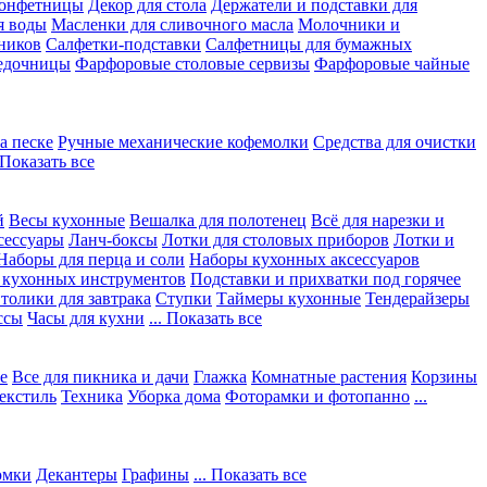
конфетницы
Декор для стола
Держатели и подставки для
я воды
Масленки для сливочного масла
Молочники и
ников
Салфетки-подставки
Салфетницы для бумажных
едочницы
Фарфоровые столовые сервизы
Фарфоровые чайные
а песке
Ручные механические кофемолки
Средства для очистки
. Показать все
й
Весы кухонные
Вешалка для полотенец
Всё для нарезки и
сессуары
Ланч-боксы
Лотки для столовых приборов
Лотки и
Наборы для перца и соли
Наборы кухонных аксессуаров
 кухонных инструментов
Подставки и прихватки под горячее
толики для завтрака
Ступки
Таймеры кухонные
Тендерайзеры
ссы
Часы для кухни
... Показать все
е
Все для пикника и дачи
Глажка
Комнатные растения
Корзины
екстиль
Техника
Уборка дома
Фоторамки и фотопанно
...
юмки
Декантеры
Графины
... Показать все