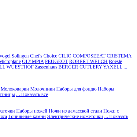
vogel Solingen
Chef's Choice
CILIO
COMPOSEEAT
CRISTEMA
Microplane
OLYMPIA
PEUGEOT
ROBERT WELCH
Roesle
LL
WUESTHOF
Zassenhaus
BERGER CUTLERY
YAXELL
...
Молоковарки
Молочники
Наборы для фондю
Наборы
сятницы
... Показать все
заточки
Наборы ножей
Ножи из дамасской стали
Ножи с
мяса
Точильные камни
Электрические ножеточки
... Показать