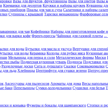
вировки
Вазы для фруктов, фруктовницы
Вазы для цветов
Вазы 
ки
Креманки для десертов
Кружки и наборы кружек
Кувшины дл
ловых приборов
Пиалы для чая и супа
Салатники и наборы салат
елки
Супницы с крышкой
Тарелки менажницы
Фарфоровые сел
заварники для чая
Кофейники
Наборы для приготовления кофе н
рки для варки кофе
Френч-прессы
Чайники для газовой плиты
..
ылки для воды
Бутылки для масла и уксуса
Вертушки для специ
бутылки для воды
Керамика
Колоды для рубки мяса
Кухонные ак
апши
Мельницы для перца и соли
Металлические формы
Миски
чистки рыбы
Подвесная кухонная утварь
Подносы
Подставки для
о
Разделочные доски
Сита и дуршлаги
Скалки
Соковыжималки
С
 для льда
Хлебницы
Центрифуги для сушки зелени
Цитрус-пре
ок
Аксессуары для пылесосов
Ароматы для дома
Весы напольны
ые баки
Пепельницы
Сумки-холодильники
Сушилки для белья
Т
виски и коньяка
Фужеры и бокалы для шампанского
Стопки и р