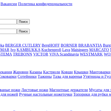
Вакансии
Политика конфиденциальности
eka
BERGER CUTLERY
BergHOFF
BORNER
BRABANTIA
Burg
DMAR
Ivo
KAMBUKKA
Kuchenprofi
Lava
Maisingers
MARCATO
STEMA
TREBONN
VICTOR
VIVA Scandinavia
WESTMARK
WO
пекания
Жаровни
Казаны
Кастрюли
Ковши
Крышки
Мантоварки
Соковарки
Сотейники
Тажины
Тазы для варенья
Утятницы и Гу
ваные ножи
Листовые ножи
Магнитные держатели
Мусаты для 
 для ножей
Ручные настольные ножеточки
Топорики для рубки 