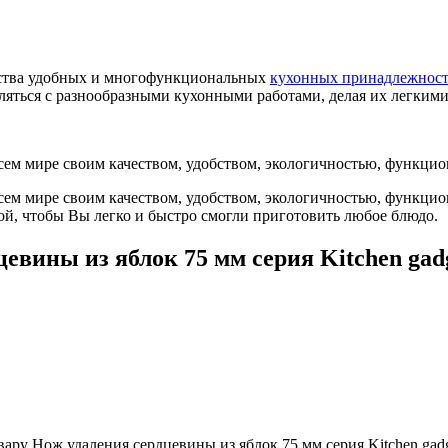
ства удобных и многофункциональных
кухонных принадлежнос
ляться с разнообразными кухонными работами, делая их легким
сем мире своим качеством, удобством, экологичностью, функци
всем мире своим качеством, удобством, экологичностью, функци
кой, чтобы Вы легко и быстро смогли приготовить любое блюдо.
евины из яблок 75 мм серия Kitchen ga
ару Нож удаления сердцевины из яблок 75 мм серия Kitchen gad