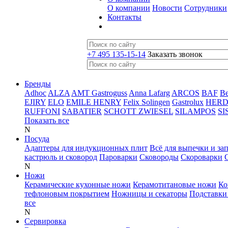
О компании
Новости
Сотрудники
Контакты
+7 495 135-15-14
Заказать звонок
Бренды
Adhoc
ALZA
AMT Gastroguss
Anna Lafarg
ARCOS
BAF
B
EJIRY
ELO
EMILE HENRY
Felix Solingen
Gastrolux
HER
RUFFONI
SABATIER
SCHOTT ZWIESEL
SILAMPOS
SI
Показать все
N
Посуда
Адаптеры для индукционных плит
Всё для выпечки и за
кастрюль и сковород
Пароварки
Сковороды
Скороварки
N
Ножи
Керамические кухонные ножи
Керамотитановые ножи
Ко
тефлоновым покрытием
Ножницы и секаторы
Подставки
все
N
Сервировка