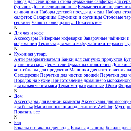
Блюда для сервировки стола
Бумажные салфетки для сер
бутылок
Доски сервировочные
Керамические подсвечни
сливочники
Наборы детской посуды для еды
Наборы сто
салфеток
Сахарницы
Соусники и соусницы
Столовые тар
сервизы
Чашки с блюдцами
... Показать все
N
Для чая и кофе
Аксессуары
Гейзерные кофеварки
Заварочные чайники и 
кофемашин
Термосы для чая и кофе, чайники термосы
Ту
N
Кухонная утварь
Анти-разбрызгиватели
Банки для сыпучих продуктов
Бут
хранения сыра
Держатели бумажных полотенец
Детские 
контейнеры для продуктов
Машинки для изготовления л
Овощерезки
Перчатки для чистки овощей
Перчатки для 
Порядок на кухне
Приготовление домашнего мороженог
для размягчения мяса
Термометры кухонные
Тёрки
Формы
N
Дом
Аксессуары для ванной комнаты
Аксессуары для мясоруб
для белья
Маникюрные принадлежности Zwilling
Мусорн
Показать все
N
Бар
Бокалы и стаканы для воды
Бокалы для вина
Бокалы для 