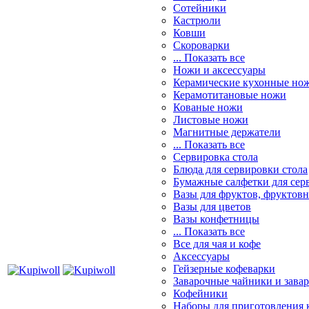
Сотейники
Кастрюли
Ковши
Скороварки
... Показать все
Ножи и аксессуары
Керамические кухонные но
Керамотитановые ножи
Кованые ножи
Листовые ножи
Магнитные держатели
... Показать все
Сервировка стола
Блюда для сервировки стола
Бумажные салфетки для сер
Вазы для фруктов, фруктов
Вазы для цветов
Вазы конфетницы
... Показать все
Все для чая и кофе
Аксессуары
Гейзерные кофеварки
Заварочные чайники и завар
Кофейники
Наборы для приготовления к