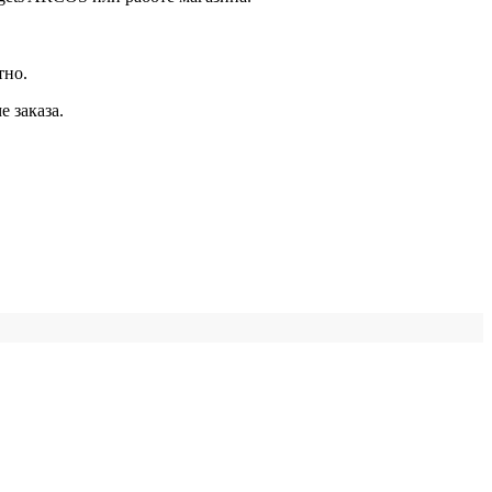
тно.
 заказа.