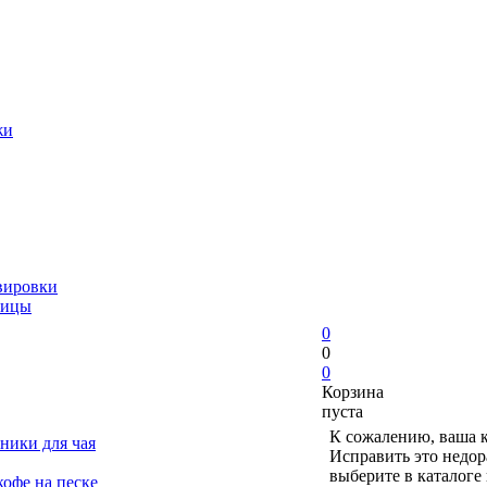
жи
вировки
ницы
0
0
0
Корзина
пуста
К сожалению, ваша к
ники для чая
Исправить это недор
выберите в каталоге
офе на песке