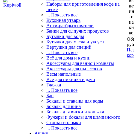
вы
Наборы для приготовления кофе на
ка
песке
и
... Показать все
то
Кухонная утварь
н
Анти-разбрызгиватели
кн
Банки для сыпучих продуктов
ко
Бутылки для воды
Общ
Бутылки для масла и уксуса
руб
Вертушки для специй
Пер
... Показать все
кор
Всё для дома и кухни
Аксессуары для ванной комнаты
Аксессуары для пылесосов
Весы напольные
Все для пикника и дачи
Глажка
... Показать все
Бар
Бокалы и стаканы для воды
Бокалы для вина
Бокалы для виски и коньяка
Фужеры и бокалы для шампанского
Стопки и рюмки
... Показать все
Акции