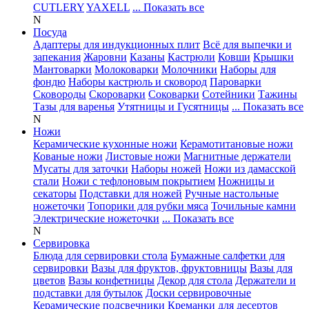
CUTLERY
YAXELL
... Показать все
N
Посуда
Адаптеры для индукционных плит
Всё для выпечки и
запекания
Жаровни
Казаны
Кастрюли
Ковши
Крышки
Мантоварки
Молоковарки
Молочники
Наборы для
фондю
Наборы кастрюль и сковород
Пароварки
Сковороды
Скороварки
Соковарки
Сотейники
Тажины
Тазы для варенья
Утятницы и Гусятницы
... Показать все
N
Ножи
Керамические кухонные ножи
Керамотитановые ножи
Кованые ножи
Листовые ножи
Магнитные держатели
Мусаты для заточки
Наборы ножей
Ножи из дамасской
стали
Ножи с тефлоновым покрытием
Ножницы и
секаторы
Подставки для ножей
Ручные настольные
ножеточки
Топорики для рубки мяса
Точильные камни
Электрические ножеточки
... Показать все
N
Сервировка
Блюда для сервировки стола
Бумажные салфетки для
сервировки
Вазы для фруктов, фруктовницы
Вазы для
цветов
Вазы конфетницы
Декор для стола
Держатели и
подставки для бутылок
Доски сервировочные
Керамические подсвечники
Креманки для десертов