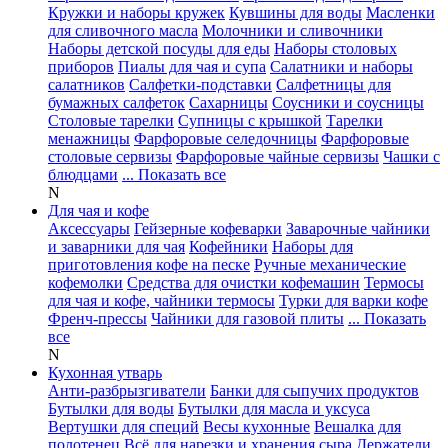
Кружки и наборы кружек
Кувшины для воды
Масленки
для сливочного масла
Молочники и сливочники
Наборы детской посуды для еды
Наборы столовых
приборов
Пиалы для чая и супа
Салатники и наборы
салатников
Салфетки-подставки
Салфетницы для
бумажных салфеток
Сахарницы
Соусники и соусницы
Столовые тарелки
Супницы с крышкой
Тарелки
менажницы
Фарфоровые селедочницы
Фарфоровые
столовые сервизы
Фарфоровые чайные сервизы
Чашки с
блюдцами
... Показать все
N
Для чая и кофе
Аксессуары
Гейзерные кофеварки
Заварочные чайники
и заварники для чая
Кофейники
Наборы для
приготовления кофе на песке
Ручные механические
кофемолки
Средства для очистки кофемашин
Термосы
для чая и кофе, чайники термосы
Турки для варки кофе
Френч-прессы
Чайники для газовой плиты
... Показать
все
N
Кухонная утварь
Анти-разбрызгиватели
Банки для сыпучих продуктов
Бутылки для воды
Бутылки для масла и уксуса
Вертушки для специй
Весы кухонные
Вешалка для
полотенец
Всё для нарезки и хранения сыра
Держатели