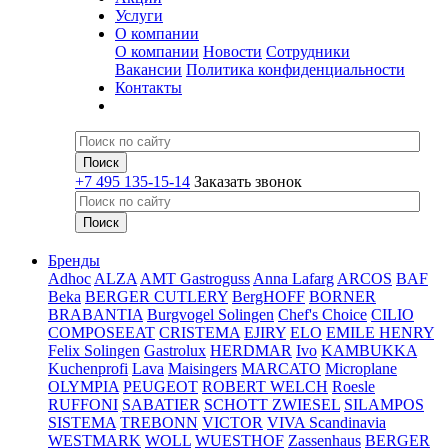
Услуги
О компании
О компании
Новости
Сотрудники
Вакансии
Политика конфиденциальности
Контакты
+7 495 135-15-14
Заказать звонок
Бренды
Adhoc
ALZA
AMT Gastroguss
Anna Lafarg
ARCOS
BAF
Beka
BERGER CUTLERY
BergHOFF
BORNER
BRABANTIA
Burgvogel Solingen
Chef's Choice
CILIO
COMPOSEEAT
CRISTEMA
EJIRY
ELO
EMILE HENRY
Felix Solingen
Gastrolux
HERDMAR
Ivo
KAMBUKKA
Kuchenprofi
Lava
Maisingers
MARCATO
Microplane
OLYMPIA
PEUGEOT
ROBERT WELCH
Roesle
RUFFONI
SABATIER
SCHOTT ZWIESEL
SILAMPOS
SISTEMA
TREBONN
VICTOR
VIVA Scandinavia
WESTMARK
WOLL
WUESTHOF
Zassenhaus
BERGER