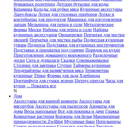
бумажных полотенец
Детские бутылки для воды
Керамика
Колоды для рубки мяса
Кухонные аксессуары
Ланч-боксы
Лотки для столовых приборов
Лотки и
контейнеры для продуктов
Машинки для изготовления
лапши
Мельницы для перца и соли
Металлические
формы
Миски
Наборы для перца и соли
Наборы
кухонных аксессуаров
Овощерезки
Перчатки для чистки
овощей
Перчатки для чистки рыбы
Подвесная кухонная
утварь
Подносы
Подставки для кухонных инструментов
Подставки и прихватки под горячее
Порядок на кухне
Приготовление домашнего мороженого
Разделочные
доски
Сита и дуршлаги
Скалки
Соковыжималки
Столики для завтрака
Ступки
Таймеры кухонные
Тендерайзеры для размягчения мяса
Термометры
кухонные
Тёрки
Формы для льда
Хлебницы
Центрифуги для сушки зелени
Цитрус-прессы
Часы для
кухни
... Показать все
N
Дом
Аксессуары для ванной комнаты
Аксессуары для
мясорубок
Аксессуары для пылесосов
Ароматы для
дома
Весы напольные
Все для пикника и дачи
Глажка
Комнатные растения
Корзины для белья
Маникюрные
принадлежности Zwilling
Мусорные баки
Пепельницы
Сумки-холодильники
Сушилки для белья
Текстиль