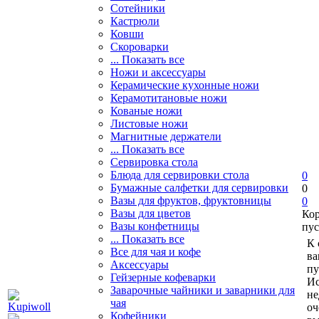
Сотейники
Кастрюли
Ковши
Скороварки
... Показать все
Ножи и аксессуары
Керамические кухонные ножи
Керамотитановые ножи
Кованые ножи
Листовые ножи
Магнитные держатели
... Показать все
Сервировка стола
Блюда для сервировки стола
0
Бумажные салфетки для сервировки
0
Вазы для фруктов, фруктовницы
0
Вазы для цветов
Ко
Вазы конфетницы
пус
... Показать все
К 
Все для чая и кофе
ва
Аксессуары
пу
Гейзерные кофеварки
Ис
Заварочные чайники и заварники для
не
чая
оч
Кофейники