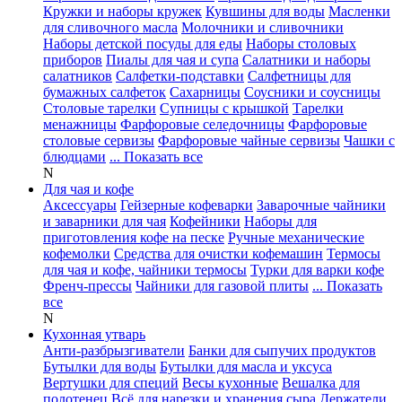
Кружки и наборы кружек
Кувшины для воды
Масленки
для сливочного масла
Молочники и сливочники
Наборы детской посуды для еды
Наборы столовых
приборов
Пиалы для чая и супа
Салатники и наборы
салатников
Салфетки-подставки
Салфетницы для
бумажных салфеток
Сахарницы
Соусники и соусницы
Столовые тарелки
Супницы с крышкой
Тарелки
менажницы
Фарфоровые селедочницы
Фарфоровые
столовые сервизы
Фарфоровые чайные сервизы
Чашки с
блюдцами
... Показать все
N
Для чая и кофе
Аксессуары
Гейзерные кофеварки
Заварочные чайники
и заварники для чая
Кофейники
Наборы для
приготовления кофе на песке
Ручные механические
кофемолки
Средства для очистки кофемашин
Термосы
для чая и кофе, чайники термосы
Турки для варки кофе
Френч-прессы
Чайники для газовой плиты
... Показать
все
N
Кухонная утварь
Анти-разбрызгиватели
Банки для сыпучих продуктов
Бутылки для воды
Бутылки для масла и уксуса
Вертушки для специй
Весы кухонные
Вешалка для
полотенец
Всё для нарезки и хранения сыра
Держатели