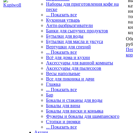
вы
Наборы для приготовления кофе на
ка
песке
и
... Показать все
то
Кухонная утварь
н
Анти-разбрызгиватели
кн
Банки для сыпучих продуктов
ко
Бутылки для воды
Общ
Бутылки для масла и уксуса
руб
Вертушки для специй
Пер
... Показать все
кор
Всё для дома и кухни
Аксессуары для ванной комнаты
Аксессуары для пылесосов
Весы напольные
Все для пикника и дачи
Глажка
... Показать все
Бар
Бокалы и стаканы для воды
Бокалы для вина
Бокалы для виски и коньяка
Фужеры и бокалы для шампанского
Стопки и рюмки
... Показать все
Акции