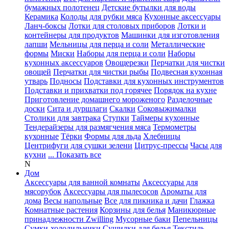
бумажных полотенец
Детские бутылки для воды
Керамика
Колоды для рубки мяса
Кухонные аксессуары
Ланч-боксы
Лотки для столовых приборов
Лотки и
контейнеры для продуктов
Машинки для изготовления
лапши
Мельницы для перца и соли
Металлические
формы
Миски
Наборы для перца и соли
Наборы
кухонных аксессуаров
Овощерезки
Перчатки для чистки
овощей
Перчатки для чистки рыбы
Подвесная кухонная
утварь
Подносы
Подставки для кухонных инструментов
Подставки и прихватки под горячее
Порядок на кухне
Приготовление домашнего мороженого
Разделочные
доски
Сита и дуршлаги
Скалки
Соковыжималки
Столики для завтрака
Ступки
Таймеры кухонные
Тендерайзеры для размягчения мяса
Термометры
кухонные
Тёрки
Формы для льда
Хлебницы
Центрифуги для сушки зелени
Цитрус-прессы
Часы для
кухни
... Показать все
N
Дом
Аксессуары для ванной комнаты
Аксессуары для
мясорубок
Аксессуары для пылесосов
Ароматы для
дома
Весы напольные
Все для пикника и дачи
Глажка
Комнатные растения
Корзины для белья
Маникюрные
принадлежности Zwilling
Мусорные баки
Пепельницы
Сумки-холодильники
Сушилки для белья
Текстиль