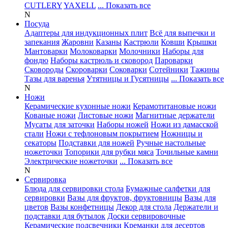
CUTLERY
YAXELL
... Показать все
N
Посуда
Адаптеры для индукционных плит
Всё для выпечки и
запекания
Жаровни
Казаны
Кастрюли
Ковши
Крышки
Мантоварки
Молоковарки
Молочники
Наборы для
фондю
Наборы кастрюль и сковород
Пароварки
Сковороды
Скороварки
Соковарки
Сотейники
Тажины
Тазы для варенья
Утятницы и Гусятницы
... Показать все
N
Ножи
Керамические кухонные ножи
Керамотитановые ножи
Кованые ножи
Листовые ножи
Магнитные держатели
Мусаты для заточки
Наборы ножей
Ножи из дамасской
стали
Ножи с тефлоновым покрытием
Ножницы и
секаторы
Подставки для ножей
Ручные настольные
ножеточки
Топорики для рубки мяса
Точильные камни
Электрические ножеточки
... Показать все
N
Сервировка
Блюда для сервировки стола
Бумажные салфетки для
сервировки
Вазы для фруктов, фруктовницы
Вазы для
цветов
Вазы конфетницы
Декор для стола
Держатели и
подставки для бутылок
Доски сервировочные
Керамические подсвечники
Креманки для десертов