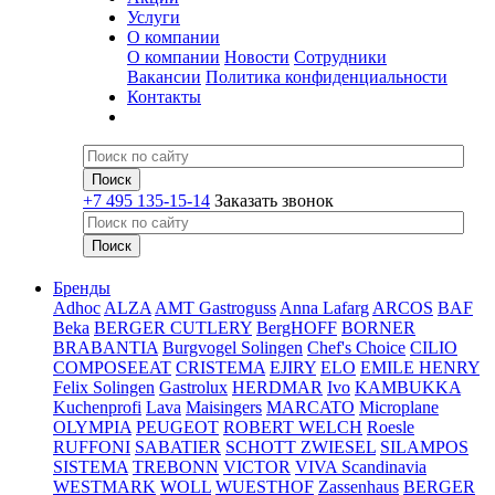
Услуги
О компании
О компании
Новости
Сотрудники
Вакансии
Политика конфиденциальности
Контакты
+7 495 135-15-14
Заказать звонок
Бренды
Adhoc
ALZA
AMT Gastroguss
Anna Lafarg
ARCOS
BAF
Beka
BERGER CUTLERY
BergHOFF
BORNER
BRABANTIA
Burgvogel Solingen
Chef's Choice
CILIO
COMPOSEEAT
CRISTEMA
EJIRY
ELO
EMILE HENRY
Felix Solingen
Gastrolux
HERDMAR
Ivo
KAMBUKKA
Kuchenprofi
Lava
Maisingers
MARCATO
Microplane
OLYMPIA
PEUGEOT
ROBERT WELCH
Roesle
RUFFONI
SABATIER
SCHOTT ZWIESEL
SILAMPOS
SISTEMA
TREBONN
VICTOR
VIVA Scandinavia
WESTMARK
WOLL
WUESTHOF
Zassenhaus
BERGER