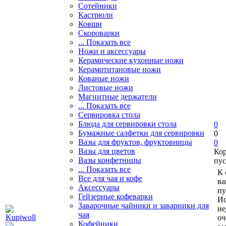
Сотейники
Кастрюли
Ковши
Скороварки
... Показать все
Ножи и аксессуары
Керамические кухонные ножи
Керамотитановые ножи
Кованые ножи
Листовые ножи
Магнитные держатели
... Показать все
Сервировка стола
Блюда для сервировки стола
0
Бумажные салфетки для сервировки
0
Вазы для фруктов, фруктовницы
0
Вазы для цветов
Ко
Вазы конфетницы
пус
... Показать все
К 
Все для чая и кофе
ва
Аксессуары
пу
Гейзерные кофеварки
Ис
Заварочные чайники и заварники для
не
чая
оч
Кофейники