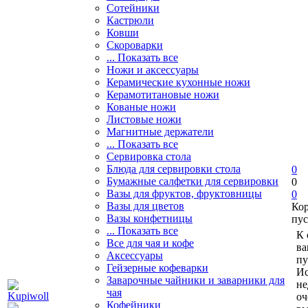
Сотейники
Кастрюли
Ковши
Скороварки
... Показать все
Ножи и аксессуары
Керамические кухонные ножи
Керамотитановые ножи
Кованые ножи
Листовые ножи
Магнитные держатели
... Показать все
Сервировка стола
Блюда для сервировки стола
0
Бумажные салфетки для сервировки
0
Вазы для фруктов, фруктовницы
0
Вазы для цветов
Ко
Вазы конфетницы
пус
... Показать все
К 
Все для чая и кофе
ва
Аксессуары
пу
Гейзерные кофеварки
Ис
Заварочные чайники и заварники для
не
чая
оч
Кофейники