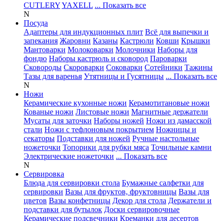
CUTLERY
YAXELL
... Показать все
N
Посуда
Адаптеры для индукционных плит
Всё для выпечки и
запекания
Жаровни
Казаны
Кастрюли
Ковши
Крышки
Мантоварки
Молоковарки
Молочники
Наборы для
фондю
Наборы кастрюль и сковород
Пароварки
Сковороды
Скороварки
Соковарки
Сотейники
Тажины
Тазы для варенья
Утятницы и Гусятницы
... Показать все
N
Ножи
Керамические кухонные ножи
Керамотитановые ножи
Кованые ножи
Листовые ножи
Магнитные держатели
Мусаты для заточки
Наборы ножей
Ножи из дамасской
стали
Ножи с тефлоновым покрытием
Ножницы и
секаторы
Подставки для ножей
Ручные настольные
ножеточки
Топорики для рубки мяса
Точильные камни
Электрические ножеточки
... Показать все
N
Сервировка
Блюда для сервировки стола
Бумажные салфетки для
сервировки
Вазы для фруктов, фруктовницы
Вазы для
цветов
Вазы конфетницы
Декор для стола
Держатели и
подставки для бутылок
Доски сервировочные
Керамические подсвечники
Креманки для десертов