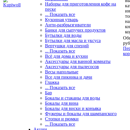
вы
Наборы для приготовления кофе на
ка
песке
и
... Показать все
то
Кухонная утварь
н
Анти-разбрызгиватели
кн
Банки для сыпучих продуктов
ко
Бутылки для воды
Общ
Бутылки для масла и уксуса
руб
Вертушки для специй
Пер
... Показать все
кор
Всё для дома и кухни
Аксессуары для ванной комнаты
Аксессуары для пылесосов
Весы напольные
Все для пикника и дачи
Глажка
... Показать все
Бар
Бокалы и стаканы для воды
Бокалы для вина
Бокалы для виски и коньяка
Фужеры и бокалы для шампанского
Стопки и рюмки
... Показать все
Акции