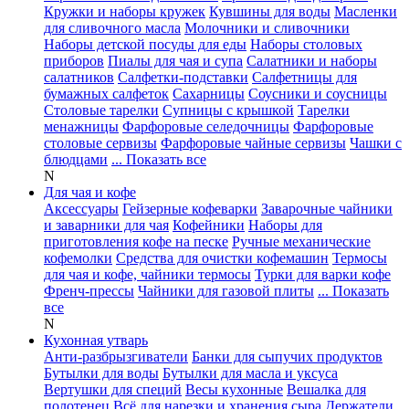
Кружки и наборы кружек
Кувшины для воды
Масленки
для сливочного масла
Молочники и сливочники
Наборы детской посуды для еды
Наборы столовых
приборов
Пиалы для чая и супа
Салатники и наборы
салатников
Салфетки-подставки
Салфетницы для
бумажных салфеток
Сахарницы
Соусники и соусницы
Столовые тарелки
Супницы с крышкой
Тарелки
менажницы
Фарфоровые селедочницы
Фарфоровые
столовые сервизы
Фарфоровые чайные сервизы
Чашки с
блюдцами
... Показать все
N
Для чая и кофе
Аксессуары
Гейзерные кофеварки
Заварочные чайники
и заварники для чая
Кофейники
Наборы для
приготовления кофе на песке
Ручные механические
кофемолки
Средства для очистки кофемашин
Термосы
для чая и кофе, чайники термосы
Турки для варки кофе
Френч-прессы
Чайники для газовой плиты
... Показать
все
N
Кухонная утварь
Анти-разбрызгиватели
Банки для сыпучих продуктов
Бутылки для воды
Бутылки для масла и уксуса
Вертушки для специй
Весы кухонные
Вешалка для
полотенец
Всё для нарезки и хранения сыра
Держатели