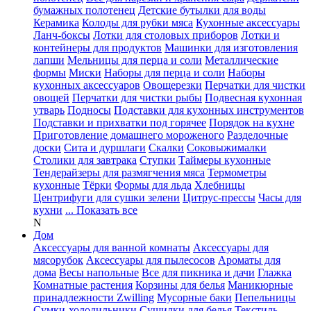
бумажных полотенец
Детские бутылки для воды
Керамика
Колоды для рубки мяса
Кухонные аксессуары
Ланч-боксы
Лотки для столовых приборов
Лотки и
контейнеры для продуктов
Машинки для изготовления
лапши
Мельницы для перца и соли
Металлические
формы
Миски
Наборы для перца и соли
Наборы
кухонных аксессуаров
Овощерезки
Перчатки для чистки
овощей
Перчатки для чистки рыбы
Подвесная кухонная
утварь
Подносы
Подставки для кухонных инструментов
Подставки и прихватки под горячее
Порядок на кухне
Приготовление домашнего мороженого
Разделочные
доски
Сита и дуршлаги
Скалки
Соковыжималки
Столики для завтрака
Ступки
Таймеры кухонные
Тендерайзеры для размягчения мяса
Термометры
кухонные
Тёрки
Формы для льда
Хлебницы
Центрифуги для сушки зелени
Цитрус-прессы
Часы для
кухни
... Показать все
N
Дом
Аксессуары для ванной комнаты
Аксессуары для
мясорубок
Аксессуары для пылесосов
Ароматы для
дома
Весы напольные
Все для пикника и дачи
Глажка
Комнатные растения
Корзины для белья
Маникюрные
принадлежности Zwilling
Мусорные баки
Пепельницы
Сумки-холодильники
Сушилки для белья
Текстиль