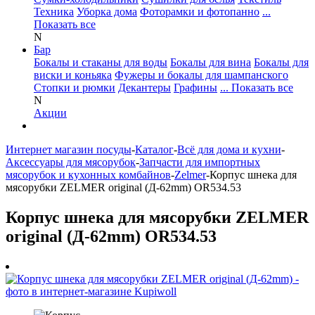
Техника
Уборка дома
Фоторамки и фотопанно
...
Показать все
N
Бар
Бокалы и стаканы для воды
Бокалы для вина
Бокалы для
виски и коньяка
Фужеры и бокалы для шампанского
Стопки и рюмки
Декантеры
Графины
... Показать все
N
Акции
Интернет магазин посуды
-
Каталог
-
Всё для дома и кухни
-
Аксессуары для мясорубок
-
Запчасти для импортных
мясорубок и кухонных комбайнов
-
Zelmer
-
Корпус шнека для
мясорубки ZELMER original (Д-62mm) OR534.53
Корпус шнека для мясорубки ZELMER
original (Д-62mm) OR534.53