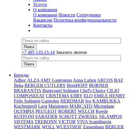
Услуги
О компании
О компании
Новости
Сотрудники
Вакансии
Политика конфиденциальности
Контакты
+7 495 135-15-14
Заказать звонок
Бренды
Adhoc
ALZA
AMT Gastroguss
Anna Lafarg
ARCOS
BAF
Beka
BERGER CUTLERY
BergHOFF
BORNER
BRABANTIA
Burgvogel Solingen
Chef's Choice
CILIO
COMPOSEEAT
CRISTEMA
EJIRY
ELO
EMILE HENRY
Felix Solingen
Gastrolux
HERDMAR
Ivo
KAMBUKKA
Kuchenprofi
Lava
Maisingers
MARCATO
Microplane
OLYMPIA
PEUGEOT
ROBERT WELCH
Roesle
RUFFONI
SABATIER
SCHOTT ZWIESEL
SILAMPOS
SISTEMA
TREBONN
VICTOR
VIVA Scandinavia
WESTMARK
WOLL
WUESTHOF
Zassenhaus
BERGER