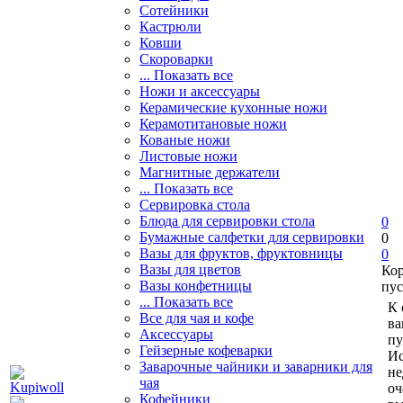
Сотейники
Кастрюли
Ковши
Скороварки
... Показать все
Ножи и аксессуары
Керамические кухонные ножи
Керамотитановые ножи
Кованые ножи
Листовые ножи
Магнитные держатели
... Показать все
Сервировка стола
Блюда для сервировки стола
0
Бумажные салфетки для сервировки
0
Вазы для фруктов, фруктовницы
0
Вазы для цветов
Ко
Вазы конфетницы
пус
... Показать все
К 
Все для чая и кофе
ва
Аксессуары
пу
Гейзерные кофеварки
Ис
Заварочные чайники и заварники для
не
чая
оч
Кофейники