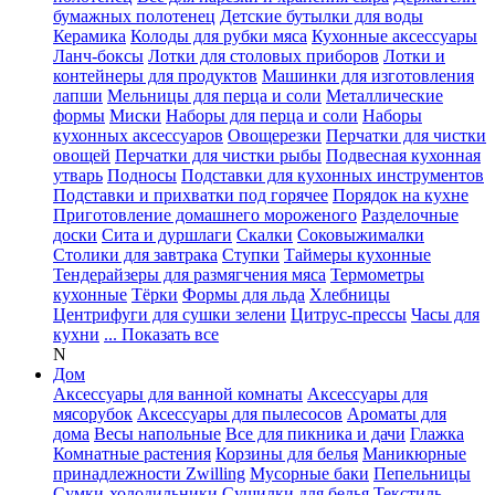
бумажных полотенец
Детские бутылки для воды
Керамика
Колоды для рубки мяса
Кухонные аксессуары
Ланч-боксы
Лотки для столовых приборов
Лотки и
контейнеры для продуктов
Машинки для изготовления
лапши
Мельницы для перца и соли
Металлические
формы
Миски
Наборы для перца и соли
Наборы
кухонных аксессуаров
Овощерезки
Перчатки для чистки
овощей
Перчатки для чистки рыбы
Подвесная кухонная
утварь
Подносы
Подставки для кухонных инструментов
Подставки и прихватки под горячее
Порядок на кухне
Приготовление домашнего мороженого
Разделочные
доски
Сита и дуршлаги
Скалки
Соковыжималки
Столики для завтрака
Ступки
Таймеры кухонные
Тендерайзеры для размягчения мяса
Термометры
кухонные
Тёрки
Формы для льда
Хлебницы
Центрифуги для сушки зелени
Цитрус-прессы
Часы для
кухни
... Показать все
N
Дом
Аксессуары для ванной комнаты
Аксессуары для
мясорубок
Аксессуары для пылесосов
Ароматы для
дома
Весы напольные
Все для пикника и дачи
Глажка
Комнатные растения
Корзины для белья
Маникюрные
принадлежности Zwilling
Мусорные баки
Пепельницы
Сумки-холодильники
Сушилки для белья
Текстиль