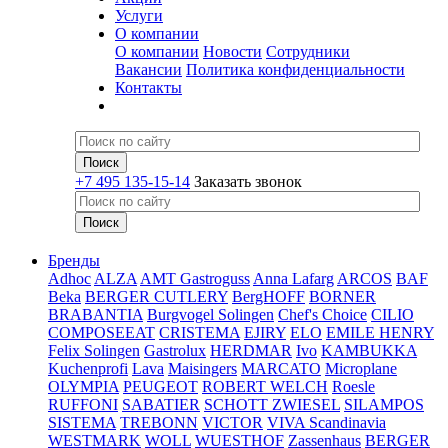
Услуги
О компании
О компании
Новости
Сотрудники
Вакансии
Политика конфиденциальности
Контакты
+7 495 135-15-14
Заказать звонок
Бренды
Adhoc
ALZA
AMT Gastroguss
Anna Lafarg
ARCOS
BAF
Beka
BERGER CUTLERY
BergHOFF
BORNER
BRABANTIA
Burgvogel Solingen
Chef's Choice
CILIO
COMPOSEEAT
CRISTEMA
EJIRY
ELO
EMILE HENRY
Felix Solingen
Gastrolux
HERDMAR
Ivo
KAMBUKKA
Kuchenprofi
Lava
Maisingers
MARCATO
Microplane
OLYMPIA
PEUGEOT
ROBERT WELCH
Roesle
RUFFONI
SABATIER
SCHOTT ZWIESEL
SILAMPOS
SISTEMA
TREBONN
VICTOR
VIVA Scandinavia
WESTMARK
WOLL
WUESTHOF
Zassenhaus
BERGER