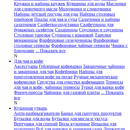
Кружки и наборы кружек
Кувшины для воды
Масленки
для сливочного масла
Молочники и сливочники
Наборы детской посуды для еды
Наборы столовых
приборов
Пиалы для чая и супа
Салатники и наборы
салатников
Салфетки-подставки
Салфетницы для
бумажных салфеток
Сахарницы
Соусники и соусницы
Столовые тарелки
Супницы с крышкой
Тарелки
менажницы
Фарфоровые селедочницы
Фарфоровые
столовые сервизы
Фарфоровые чайные сервизы
Чашки с
блюдцами
... Показать все
N
Для чая и кофе
Аксессуары
Гейзерные кофеварки
Заварочные чайники
и заварники для чая
Кофейники
Наборы для
приготовления кофе на песке
Ручные механические
кофемолки
Средства для очистки кофемашин
Термосы
для чая и кофе, чайники термосы
Турки для варки кофе
Френч-прессы
Чайники для газовой плиты
... Показать
все
N
Кухонная утварь
Анти-разбрызгиватели
Банки для сыпучих продуктов
Бутылки для воды
Бутылки для масла и уксуса
Вертушки для специй
Весы кухонные
Вешалка для
полотенец
Всё для нарезки и хранения сыра
Держатели