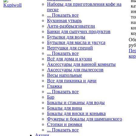
вы
Наборы для приготовления кофе на
ка
песке
и
... Показать все
то
Кухонная утварь
н
Анти-разбрызгиватели
кн
Банки для сыпучих продуктов
ко
Бутылки для воды
Общ
Бутылки для масла и уксуса
руб
Вертушки для специй
Пер
... Показать все
кор
Всё для дома и кухни
Аксессуары для ванной комнаты
Аксессуары для пылесосов
Весы напольные
Все для пикника и дачи
Глажка
... Показать все
Бар
Бокалы и стаканы для воды
Бокалы для вина
Бокалы для виски и коньяка
Фужеры и бокалы для шампанского
Стопки и рюмки
... Показать все
Акции