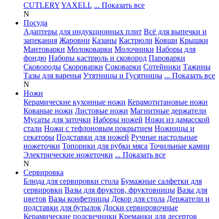
CUTLERY
YAXELL
... Показать все
N
Посуда
Адаптеры для индукционных плит
Всё для выпечки и
запекания
Жаровни
Казаны
Кастрюли
Ковши
Крышки
Мантоварки
Молоковарки
Молочники
Наборы для
фондю
Наборы кастрюль и сковород
Пароварки
Сковороды
Скороварки
Соковарки
Сотейники
Тажины
Тазы для варенья
Утятницы и Гусятницы
... Показать все
N
Ножи
Керамические кухонные ножи
Керамотитановые ножи
Кованые ножи
Листовые ножи
Магнитные держатели
Мусаты для заточки
Наборы ножей
Ножи из дамасской
стали
Ножи с тефлоновым покрытием
Ножницы и
секаторы
Подставки для ножей
Ручные настольные
ножеточки
Топорики для рубки мяса
Точильные камни
Электрические ножеточки
... Показать все
N
Сервировка
Блюда для сервировки стола
Бумажные салфетки для
сервировки
Вазы для фруктов, фруктовницы
Вазы для
цветов
Вазы конфетницы
Декор для стола
Держатели и
подставки для бутылок
Доски сервировочные
Керамические подсвечники
Креманки для десертов